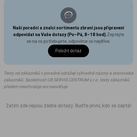
Naši poradci a znalci sortimentu zbraní jsou připraveni
odpovídat na Vaše dotazy (Po–Pá, 8–18 hod).
Zeptejte
se na co potřebujete, odpovíme co nejdříve.
Položit dotaz
Texty od zákazníků v poradně odrážejí výhradně názory a stanoviska
zákazníků. Společnost CB SERVIS CENTRUM s.r.o. texty zákazníků
předem neschvaluje ani neověřuje.
Zatím zde nejsou žádné dotazy. Buďte první, kdo se zeptá!