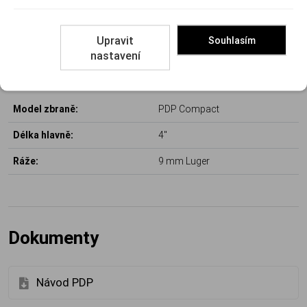
Výrobce:
WALTHER
Upravit
Souhlasím
nastavení
Parametry
Model zbraně:
PDP Compact
Délka hlavně:
4"
Ráže:
9 mm Luger
Dokumenty
Návod PDP