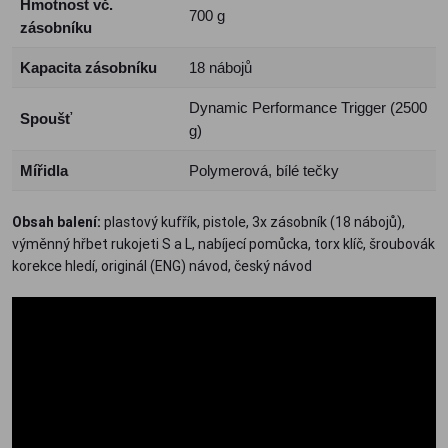
Hmotnost vč.
700 g
zásobníku
Kapacita zásobníku
18 nábojů
Dynamic Performance Trigger (2500
Spoušť
g)
Mířidla
Polymerová, bílé tečky
Obsah balení:
plastový kufřík, pistole, 3x zásobník (18 nábojů),
výměnný hřbet rukojeti S a L, nabíjecí pomůcka, torx klíč, šroubovák
korekce hledí, originál (ENG) návod, český návod