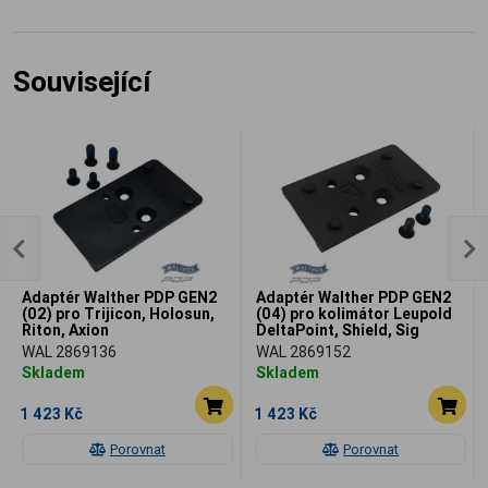
Související
Adaptér Walther PDP GEN2
Adaptér Walther PDP GEN2
(02) pro Trijicon, Holosun,
(04) pro kolimátor Leupold
Riton, Axion
DeltaPoint, Shield, Sig
Romeo Zero
WAL 2869136
WAL 2869152
Skladem
Skladem
1 423 Kč
1 423 Kč
Porovnat
Porovnat