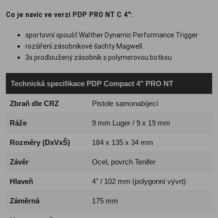
Co je navíc ve verzi PDP PRO NT C 4":
sportovní spoušť Walther Dynamic Performance Trigger
rozšíření zásobníkové šachty Magwell
3x prodloužený zásobník s polymerovou botkou
Technická specifikace PDP Compact 4" PRO NT
Zbraň dle CRZ
Pistole samonabíjecí
Ráže
9 mm Luger / 9 x 19 mm
Rozměry (DxVxŠ)
184 x 135 x 34 mm
Závěr
Ocel, povrch Tenifer
Hlaveň
4" / 102 mm (polygonní vývrt)
Záměrná
175 mm