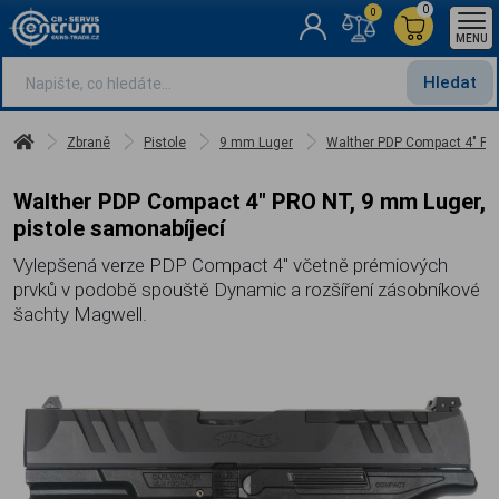
0
0
MENU
Hledat
Zbraně
Pistole
9 mm Luger
Walther PDP Compact 4" PRO
Walther PDP Compact 4" PRO NT, 9 mm Luger,
pistole samonabíjecí
Vylepšená verze PDP Compact 4" včetně prémiových
prvků v podobě spouště Dynamic a rozšíření zásobníkové
šachty Magwell.