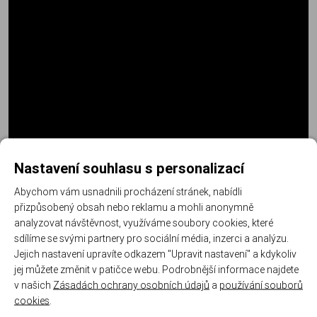
Nastavení souhlasu s personalizací
Abychom vám usnadnili procházení stránek, nabídli
přizpůsobený obsah nebo reklamu a mohli anonymně
analyzovat návštěvnost, využíváme soubory cookies, které
sdílíme se svými partnery pro sociální média, inzerci a analýzu.
Jejich nastavení upravíte odkazem "Upravit nastavení" a kdykoliv
Další informace
jej můžete změnit v patičce webu. Podrobnější informace najdete
v našich
Zásadách ochrany osobních údajů
a
používání souborů
cookies
.
Kód produktu:
WAL 2880610