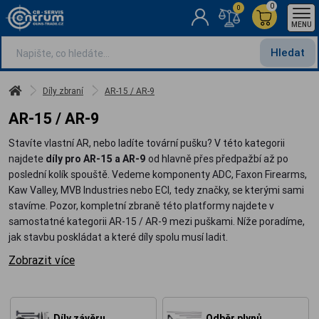
0
0
MENU
Hledat
Díly zbraní
AR-15 / AR-9
AR-15 / AR-9
Stavíte vlastní AR, nebo ladíte tovární pušku? V této kategorii
najdete
díly pro AR-15 a AR-9
od hlavně přes předpažbí až po
poslední kolík spouště. Vedeme komponenty ADC, Faxon Firearms,
Kaw Valley, MVB Industries nebo ECI, tedy značky, se kterými sami
stavíme. Pozor, kompletní zbraně této platformy najdete v
samostatné kategorii AR-15 / AR-9 mezi puškami. Níže poradíme,
jak stavbu poskládat a které díly spolu musí ladit.
Zobrazit více
Díly závěru
Odběr plynů