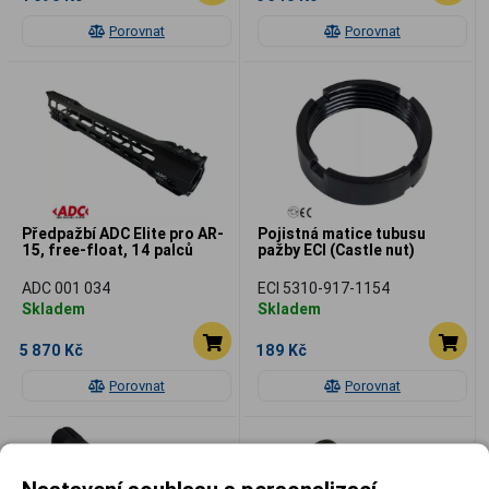
Porovnat
Porovnat
Předpažbí ADC Elite pro AR-
Pojistná matice tubusu
15, free-float, 14 palců
pažby ECI (Castle nut)
ADC 001 034
ECI 5310-917-1154
Skladem
Skladem
5 870 Kč
189 Kč
Porovnat
Porovnat