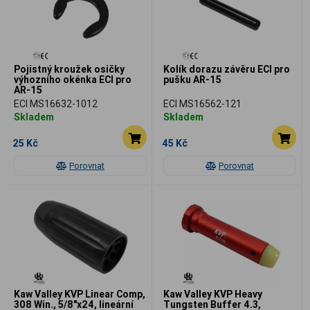
Pojistný kroužek osičky
Kolík dorazu závěru ECI pro
výhozního okénka ECI pro
pušku AR-15
AR-15
ECI MS16632-1012
ECI MS16562-121
Skladem
Skladem
25 Kč
45 Kč
Porovnat
Porovnat
Kaw Valley KVP Linear Comp,
Kaw Valley KVP Heavy
308 Win., 5/8"x24, lineární
Tungsten Buffer 4.3,