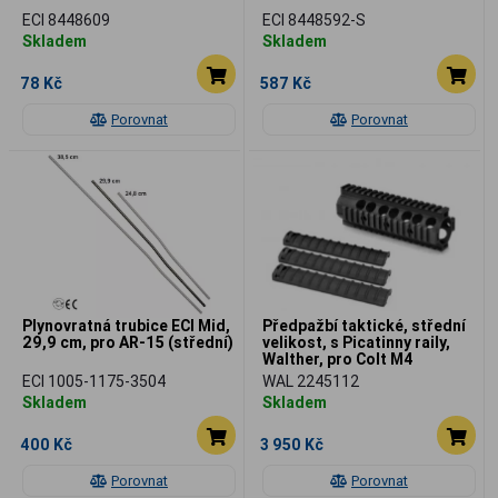
ECI 8448609
ECI 8448592-S
Skladem
Skladem
78 Kč
587 Kč
Porovnat
Porovnat
Plynovratná trubice ECI Mid,
Předpažbí taktické, střední
29,9 cm, pro AR-15 (střední)
velikost, s Picatinny raily,
Walther, pro Colt M4
ECI 1005-1175-3504
WAL 2245112
Skladem
Skladem
400 Kč
3 950 Kč
Porovnat
Porovnat