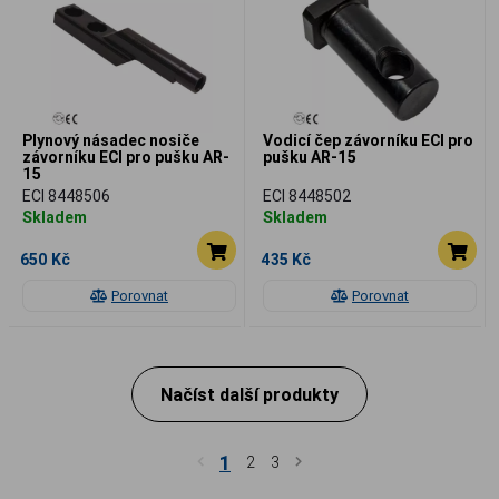
Plynový násadec nosiče
Vodicí čep závorníku ECI pro
závorníku ECI pro pušku AR-
pušku AR-15
15
ECI 8448506
ECI 8448502
Skladem
Skladem
650 Kč
435 Kč
Porovnat
Porovnat
Načíst další produkty
1
2
3