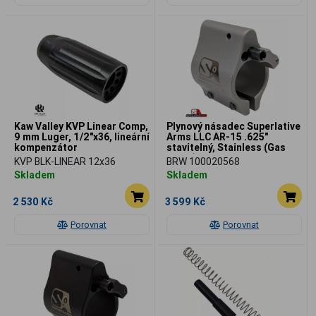
Kaw Valley KVP Linear Comp,
Plynový násadec Superlative
9 mm Luger, 1/2"x36, lineární
Arms LLC AR-15 .625"
kompenzátor
stavitelný, Stainless (Gas
Block)
KVP BLK-LINEAR 12x36
BRW 100020568
Skladem
Skladem
2 530 Kč
3 599 Kč
Porovnat
Porovnat