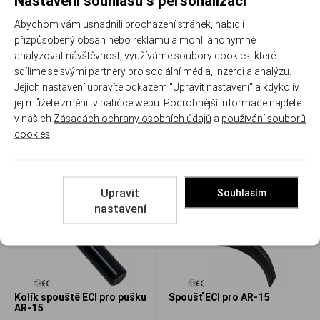
Nastavení souhlasu s personalizací
Abychom vám usnadnili procházení stránek, nabídli
přizpůsobený obsah nebo reklamu a mohli anonymně
analyzovat návštěvnost, využíváme soubory cookies, které
Tubus pažby ECI pro M4 /
Zadní čep ECI pro pušku AR-
sdílíme se svými partnery pro sociální média, inzerci a analýzu.
AR-15, Mil-Spec, AL 7075-
15
T6
Jejich nastavení upravíte odkazem "Upravit nastavení" a kdykoliv
ECI 1005-914-2929-6
ECI 8448584
jej můžete změnit v patičce webu. Podrobnější informace najdete
Skladem
Skladem
v našich
Zásadách ochrany osobních údajů
a
používání souborů
cookies
.
1 255 Kč
204 Kč
Porovnat
Porovnat
Upravit
Souhlasím
nastavení
Kolík spouště ECI pro pušku
Spoušť ECI pro AR-15
AR-15