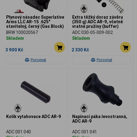
Plynový násadec Superlative
Extra těžký doraz závěru
Arms LLC AR-15 .625"
(350 g) ADC AR-9, včetně
stavitelný, černý (Gas Block)
vratné pružiny (buffer)
BRW 100020567
ADC 030-05-009-002
Skladem
Skladem
3 900 Kč
2 330 Kč
Porovnat
Porovnat
Kolík vytahovace ADC AR-9
Napínací páka levostranná,
ADC AR-9
ADC 001 040
ADC 001 041