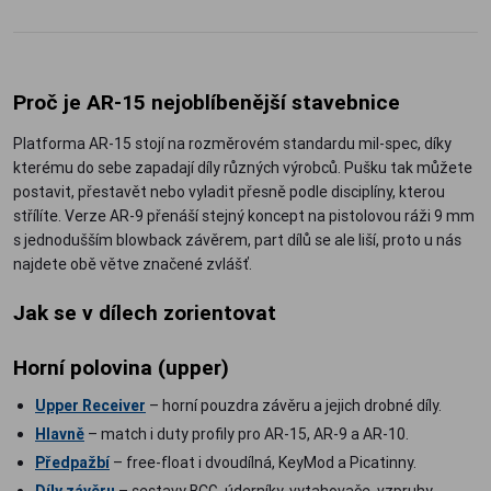
Proč je AR-15 nejoblíbenější stavebnice
Platforma AR-15 stojí na rozměrovém standardu mil-spec, díky
kterému do sebe zapadají díly různých výrobců. Pušku tak můžete
postavit, přestavět nebo vyladit přesně podle disciplíny, kterou
střílíte. Verze AR-9 přenáší stejný koncept na pistolovou ráži 9 mm
s jednodušším blowback závěrem, part dílů se ale liší, proto u nás
najdete obě větve značené zvlášť.
Jak se v dílech zorientovat
Horní polovina (upper)
Upper Receiver
– horní pouzdra závěru a jejich drobné díly.
Hlavně
– match i duty profily pro AR-15, AR-9 a AR-10.
Předpažbí
– free-float i dvoudílná, KeyMod a Picatinny.
Díly závěru
– sestavy BCG, úderníky, vytahovače, vzpruhy.