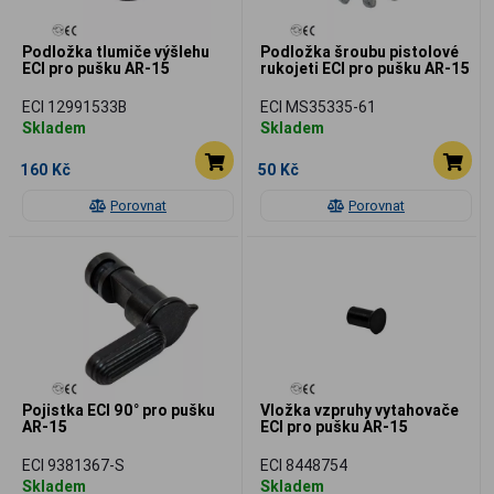
Podložka tlumiče výšlehu
Podložka šroubu pistolové
ECI pro pušku AR-15
rukojeti ECI pro pušku AR-15
ECI 12991533B
ECI MS35335-61
Skladem
Skladem
160 Kč
50 Kč
Porovnat
Porovnat
Pojistka ECI 90° pro pušku
Vložka vzpruhy vytahovače
AR-15
ECI pro pušku AR-15
ECI 9381367-S
ECI 8448754
Skladem
Skladem