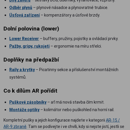
Odběr plynů
– plynové násadce a plynovratné trubice.
Úsťová zařízení
– kompenzátory a úsťové brzdy.
Dolní polovina (lower)
Lower Receiver
– buffery, pružiny, pojistky a ovládací prvky.
Pažby, gripy, rukojeti
– ergonomie na míru střelci.
Doplňky na předpažbí
Raily a krytky
– Picatinny sekce a příslušenství montážních
systémů.
Co k dílům AR pořídit
Puškové zásobníky
– ať má nová stavba čím krmit.
Montáže optiky
– kolimátor nebo puškohled na horní rail.
Kompletní pušky a jejich konfigurace najdete v kategorii
AR-15 /
AR-9 zbraně
. Tam se podívejte i ve chvíli, kdy si nejste jistí, jestli se