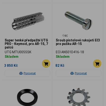
Super tenké předpažbí UTG
Šroub pistolové rukojeti ECI
PRO - Keymod, pro AR-15, 7
pro pušku AR-15
palců
UTG MTU005SSK
ECI AN501D416-18
Skladem
Skladem
3 850 Kč
82 Kč
Porovnat
Porovnat