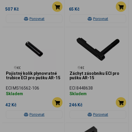
507 Kč
65 Kč
Porovnat
Porovnat
Pojistný kolík plynovratné
Záchyt zásobníku ECI pro
trubice ECI pro pušku AR-15
pušku AR-15
ECI MS16562-106
ECI 8448638
Skladem
Skladem
42 Kč
246 Kč
Porovnat
Porovnat