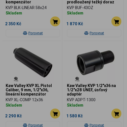
kompenzátor
prodloužený težký doraz
záveru
KVP BLK-LINEAR 58x24
KVP BUF-43OZ
Skladem
Skladem
2 350 Kč
1 870 Kč
Porovnat
Porovnat
Kaw Valley KVP XL Pistol
Kaw Valley KVP 1/2"x36 na
Caliber, 9 mm, 1/2"x36,
1/2"x28 UNEF, úsťový
lineární kompenzátor
adaptér
KVP XL-COMP 12x36
KVP ADPT-1300
Skladem
Skladem
2 290 Kč
1 580 Kč
Porovnat
Porovnat