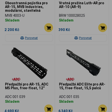
Oboustranná pojistka pro
Vratná pružina Luth-AR pro
AR-15, MVB Industries,
AR-10 (AR-9)
modulární, stavitelná
MVB 4003-U
BRW 100028025
Skladem
Skladem
2 200 Kč
390 Kč
Porovnat
Porovnat
Předpažbí pro AR-15, ADC
Předpažbí ADC Elite pro AR-
M5 Plus, free-float, 12"
15, free-float, 15,5 palců
ADC 001 039
ADC 001 035
Skladem
Skladem
4 690 Kč
6 340 Kč