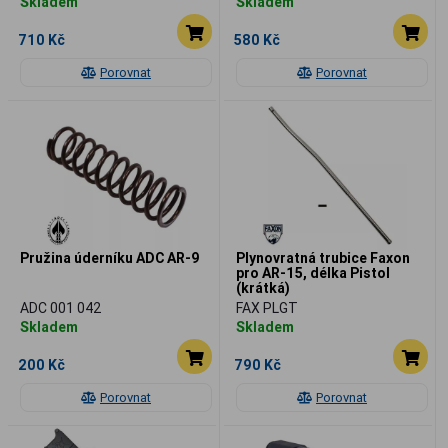
Skladem
Skladem
710 Kč
580 Kč
Porovnat
Porovnat
Pružina úderníku ADC AR-9
Plynovratná trubice Faxon
pro AR-15, délka Pistol
(krátká)
ADC 001 042
FAX PLGT
Skladem
Skladem
200 Kč
790 Kč
Porovnat
Porovnat