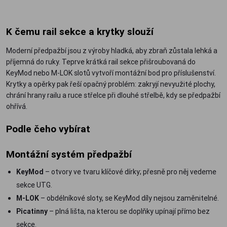
K čemu rail sekce a krytky slouží
Moderní předpažbí jsou z výroby hladká, aby zbraň zůstala lehká a
příjemná do ruky. Teprve krátká rail sekce přišroubovaná do
KeyMod nebo M-LOK slotů vytvoří montážní bod pro příslušenství.
Krytky a opěrky pak řeší opačný problém: zakryjí nevyužité plochy,
chrání hrany railu a ruce střelce při dlouhé střelbě, kdy se předpažbí
ohřívá.
Podle čeho vybírat
Montážní systém předpažbí
KeyMod
– otvory ve tvaru klíčové dírky; přesně pro něj vedeme
sekce UTG.
M-LOK
– obdélníkové sloty, se KeyMod díly nejsou zaměnitelné.
Picatinny
– plná lišta, na kterou se doplňky upínají přímo bez
sekce.