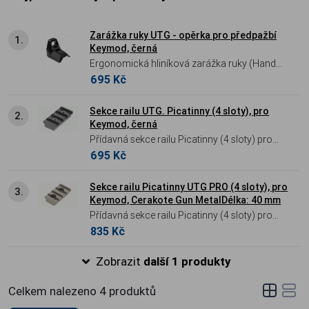
Zarážka ruky UTG - opěrka pro předpažbí
1.
Keymod, černá
Ergonomická hliníková zarážka ruky (Hand
695 Kč
Stop) pro systémy Keymod – kompaktní
opora pro vyšší kontrolu a konzistentní
úchop zbraně.
Sekce railu UTG. Picatinny (4 sloty), pro
2.
Keymod, černá
Přídavná sekce railu Picatinny (4 sloty) pro
695 Kč
systém Keymod – lehká hliníková konstrukce
pro montáž taktického příslušenství.
Sekce railu Picatinny UTG PRO (4 sloty), pro
3.
Keymod, Cerakote Gun MetalDélka: 40 mm
Přídavná sekce railu Picatinny (4 sloty) pro
835 Kč
systém Keymod v prémiovém nástřiku
Cerakote Gun Metal – kvalita Made in USA.
Zobrazit
další 1 produkty
Celkem nalezeno
4
produktů