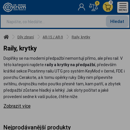
0
0
MENU
Hledat
Díly zbraní
AR-15 / AR-9
Raily, krytky
Raily, krytky
Doplňky se na moderní předpažbí nemontují přímo, ale přes rail. V
této kategorii najdete
raily a krytky na předpažbí
, především
krátké sekce Picatinny railu UTG pro systém KeyMod v černé, FDE i
povrchu Cerakote, a k tomu opěrky ruky. Díky nim připevníte
svítilnu, dvojnožku nebo poutko přesně tam, kam patří, a zbytek
předpažbí zůstane hladký a lehký. Jak sloty počítat a jaké
provedení sedne k vaší pušce, čtěte níže.
Zobrazit více
Nejprodávanější produkty