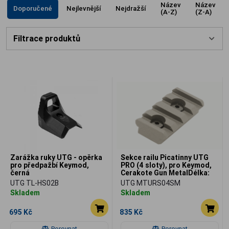
Název
Název
Doporučené
Nejlevnější
Nejdražší
(A-Z)
(Z-A)
Filtrace produktů
Zarážka ruky UTG - opěrka
Sekce railu Picatinny UTG
pro předpažbí Keymod,
PRO (4 sloty), pro Keymod,
černá
Cerakote Gun MetalDélka:
40 mm
UTG TL-HS02B
UTG MTURS04SM
Skladem
Skladem
695 Kč
835 Kč
Porovnat
Porovnat