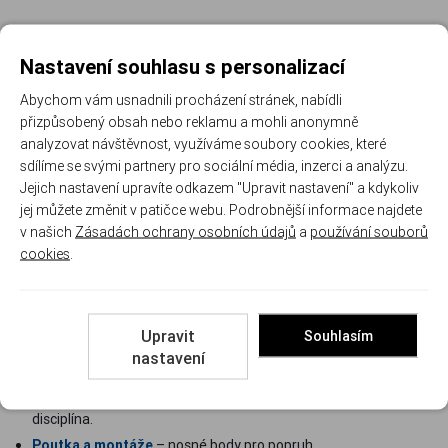
Počet slotů a umístění
Nastavení souhlasu s personalizací
Pro svítilnu obvykle stačí krátká sekce se čtyřmi sloty, dvojnožka
chce pevné usazení na spodní stranu předpažbí. Před objednávkou
Abychom vám usnadnili procházení stránek, nabídli
si rozmyslete, kam příslušenství patří ergonomicky: světlo tak, ať
přizpůsobený obsah nebo reklamu a mohli anonymně
na spínač dosáhne palec, poutko popruhu zase blíž těžišti zbraně.
analyzovat návštěvnost, využíváme soubory cookies, které
sdílíme se svými partnery pro sociální média, inzerci a analýzu.
Barva a povrch
Jejich nastavení upravíte odkazem "Upravit nastavení" a kdykoliv
jej můžete změnit v patičce webu. Podrobnější informace najdete
Sekce vedeme v černé, FDE i odolném nástřiku Cerakote, takže
v našich
Zásadách ochrany osobních údajů
a
používání souborů
doladíte i pušku v nestandardní barvě. Opěrka ruky UTG navíc
cookies
.
funguje jako mechanický doraz, o který se úchop opře při
dynamické střelbě.
Co na nový rail namontovat
Upravit
Souhlasím
nastavení
Svítilny na zbraně
– první doplněk každé obranné pušky.
Dvojnožky a bipody
– stabilní oporu ocení každá dálková
disciplína.
Poutka a montáže
– nosné body pro popruh.