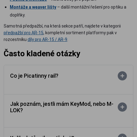
Montáže a weaver lišty
– další montážní řešení pro optiku a
doplňky.
Samotná předpažbí, na která sekce patří, najdete v kategorii
předpažbí pro AR-15
, kompletní sortiment platformy pak v
rozcestníku
díly pro AR-15 / AR-9
.
Často kladené otázky
Co je Picatinny rail?
Jak poznám, jestli mám KeyMod, nebo M-
LOK?