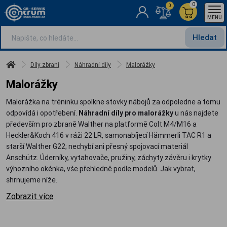
0
0
MENU
Hledat
Díly zbraní
Náhradní díly
Malorážky
Malorážky
Malorážka na tréninku spolkne stovky nábojů za odpoledne a tomu
odpovídá i opotřebení.
Náhradní díly pro malorážky
u nás najdete
především pro zbraně Walther na platformě Colt M4/M16 a
Heckler&Koch 416 v ráži 22 LR, samonabíjecí Hämmerli TAC R1 a
starší Walther G22; nechybí ani přesný spojovací materiál
Anschütz. Úderníky, vytahovače, pružiny, záchyty závěru i krytky
výhozního okénka, vše přehledně podle modelů. Jak vybrat,
shrnujeme níže.
Zobrazit více