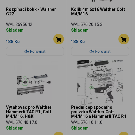
Rozpínací kolík - Walther
Kolík 4m 6x16 Walther Colt
G22
M4/M16
WAL 2695642
WAL 576.20.15.3
Skladem
Skladem
188 Kč
188 Kč
Porovnat
Porovnat
Vytahovac pro Walther
Prední cep spodního
Hämmerli TAC R1, Colt
pouzdra Walther Colt
M4/M16, H&K
M4/M16 a Hämmerli TAC R1
WAL 576.40.17.0
WAL 576.10.11.0
Skladem
Skladem