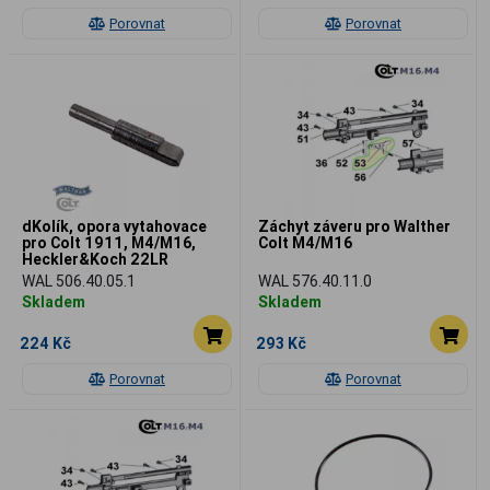
Porovnat
Porovnat
dKolík, opora vytahovace
Záchyt záveru pro Walther
pro Colt 1911, M4/M16,
Colt M4/M16
Heckler&Koch 22LR
WAL 506.40.05.1
WAL 576.40.11.0
Skladem
Skladem
224 Kč
293 Kč
Porovnat
Porovnat