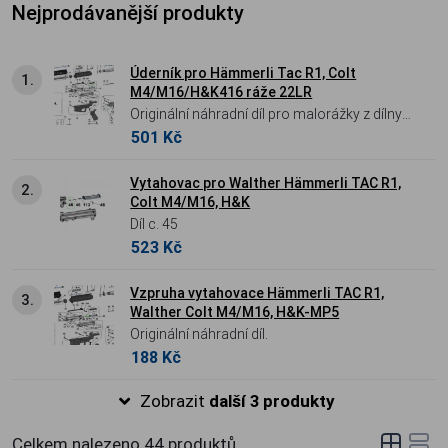
Nejprodávanější produkty
Úderník pro Hämmerli Tac R1, Colt
1.
M4/M16/H&K416 ráže 22LR
Originální náhradní díl pro malorážky z dílny
501 Kč
Carl Walther / Umarex.
Vytahovac pro Walther Hämmerli TAC R1,
2.
Colt M4/M16, H&K
Díl c. 45
523 Kč
Vzpruha vytahovace Hämmerli TAC R1,
3.
Walther Colt M4/M16, H&K-MP5
Originální náhradní díl.
188 Kč
Zobrazit
další 3 produkty
Celkem nalezeno
44
produktů