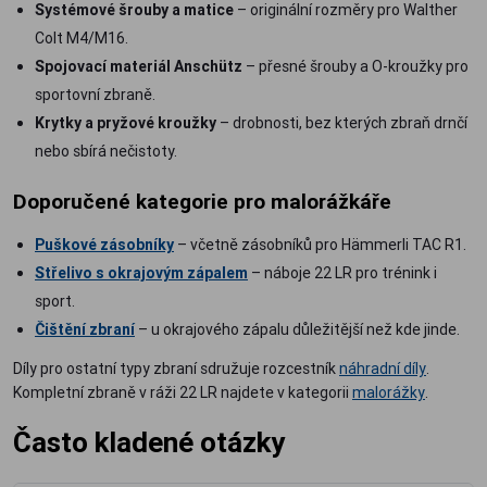
Systémové šrouby a matice
– originální rozměry pro Walther
Colt M4/M16.
Spojovací materiál Anschütz
– přesné šrouby a O-kroužky pro
sportovní zbraně.
Krytky a pryžové kroužky
– drobnosti, bez kterých zbraň drnčí
nebo sbírá nečistoty.
Doporučené kategorie pro malorážkáře
Puškové zásobníky
– včetně zásobníků pro Hämmerli TAC R1.
Střelivo s okrajovým zápalem
– náboje 22 LR pro trénink i
sport.
Čištění zbraní
– u okrajového zápalu důležitější než kde jinde.
Díly pro ostatní typy zbraní sdružuje rozcestník
náhradní díly
.
Kompletní zbraně v ráži 22 LR najdete v kategorii
malorážky
.
Často kladené otázky