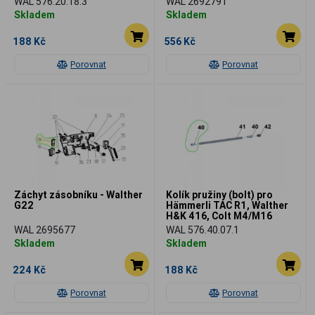
WAL 576.20.18.3
WAL 2692791
Skladem
Skladem
188 Kč
556 Kč
Porovnat
Porovnat
Záchyt zásobníku - Walther
Kolík pružiny (bolt) pro
G22
Hämmerli TAC R1, Walther
H&K 416, Colt M4/M16
WAL 2695677
WAL 576.40.07.1
Skladem
Skladem
224 Kč
188 Kč
Porovnat
Porovnat