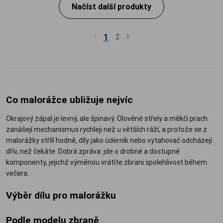
Načíst další produkty
1
2
Co malorážce ubližuje nejvíc
Okrajový zápal je levný, ale špinavý. Olověné střely a měkčí prach
zanášejí mechanismus rychleji než u větších ráží, a protože se z
malorážky střílí hodně, díly jako úderník nebo vytahovač odcházejí
dřív, než čekáte. Dobrá zpráva: jde o drobné a dostupné
komponenty, jejichž výměnou vrátíte zbrani spolehlivost během
večera.
Výběr dílu pro malorážku
Podle modelu zbraně