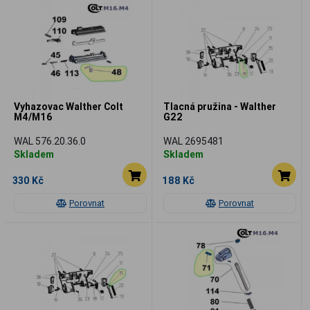
Vyhazovac Walther Colt
Tlacná pružina - Walther
M4/M16
G22
WAL 576.20.36.0
WAL 2695481
Skladem
Skladem
330 Kč
188 Kč
Porovnat
Porovnat