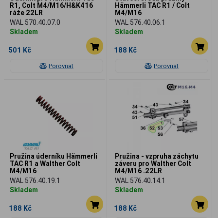
R1, Colt M4/M16/H&K416
Hämmerli TAC R1 / Colt
ráže 22LR
M4/M16
WAL 570.40.07.0
WAL 576.40.06.1
Skladem
Skladem
501 Kč
188 Kč
Porovnat
Porovnat
Pružina úderníku Hämmerli
Pružina - vzpruha záchytu
TAC R1 a Walther Colt
záveru pro Walther Colt
M4/M16
M4/M16 .22LR
WAL 576.40.19.1
WAL 576.40.14.1
Skladem
Skladem
188 Kč
188 Kč