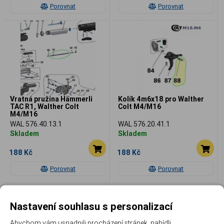
Porovnat
Porovnat
Vratná pružina Hämmerli
Kolík 4m6x18 pro Walther
TAC R1, Walther Colt
Colt M4/M16
M4/M16
WAL 576.40.13.1
WAL 576.20.41.1
Skladem
Skladem
188 Kč
188 Kč
Porovnat
Porovnat
Nastavení souhlasu s personalizací
Abychom vám usnadnili procházení stránek, nabídli