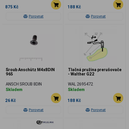
875 Kč
188 Kč
Porovnat
Porovnat
Šroub Anschütz M4x8DIN
Tlačná pružina prerušovače
965
- Walther G22
ANSCH SROUB 8DIN
WAL 2695472
Skladem
Skladem
26 Kč
188 Kč
Porovnat
Porovnat