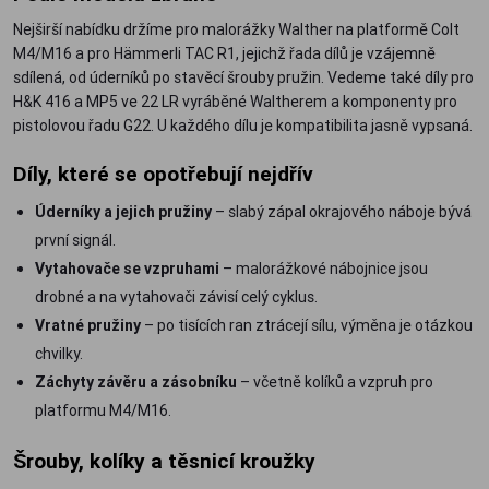
Nejširší nabídku držíme pro malorážky Walther na platformě Colt
M4/M16 a pro Hämmerli TAC R1, jejichž řada dílů je vzájemně
sdílená, od úderníků po stavěcí šrouby pružin. Vedeme také díly pro
H&K 416 a MP5 ve 22 LR vyráběné Waltherem a komponenty pro
pistolovou řadu G22. U každého dílu je kompatibilita jasně vypsaná.
Díly, které se opotřebují nejdřív
Úderníky a jejich pružiny
– slabý zápal okrajového náboje bývá
první signál.
Vytahovače se vzpruhami
– malorážkové nábojnice jsou
drobné a na vytahovači závisí celý cyklus.
Vratné pružiny
– po tisících ran ztrácejí sílu, výměna je otázkou
chvilky.
Záchyty závěru a zásobníku
– včetně kolíků a vzpruh pro
platformu M4/M16.
Šrouby, kolíky a těsnicí kroužky