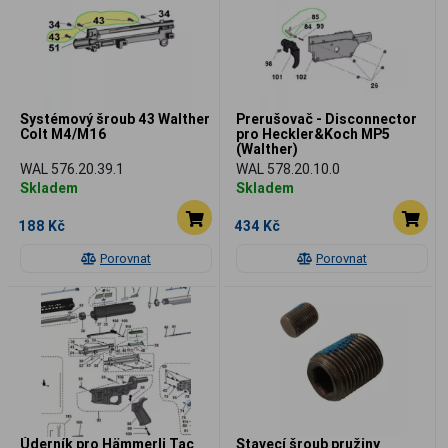
Systémový šroub 43 Walther
Prerušovač - Disconnector
Colt M4/M16
pro Heckler&Koch MP5
(Walther)
WAL 576.20.39.1
WAL 578.20.10.0
Skladem
Skladem
188 Kč
434 Kč
Porovnat
Porovnat
Úderník pro Hämmerli Tac
Stavecí šroub pružiny