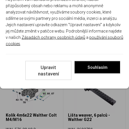
přizpůsobený obsah nebo reklamu a mohli anonymně
analyzovat návštěvnost, využíváme soubory cookies, které
sdílíme se svými partnery pro sociální média, inzerci a analýzu.
Krytka výhozního okénka
Pácka pojistky Walther Colt
Jejich nastavení upravíte odkazem "Upravit nastavení" a kdykoliv
Walther Colt M4,
M4/M16
Heckler&Koch 416
jej můžete změnit v patičce webu. Podrobnější informace najdete
WAL 576.30.02
WAL 576.20.08.0
v našich
Zásadách ochrany osobních údajů
a
používání souborů
Skladem
Skladem
cookies
.
397 Kč
188 Kč
Porovnat
Porovnat
Upravit
Souhlasím
nastavení
Kolík 4m6x22 Walther Colt
Lišta weaver, 6 palců -
M4/M16
Walther G22