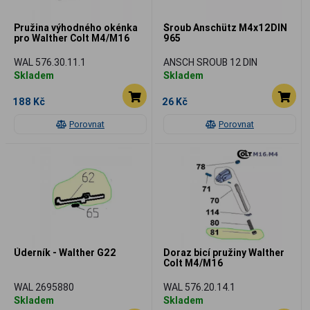
Pružina výhodného okénka
Šroub Anschütz M4x12DIN
pro Walther Colt M4/M16
965
WAL 576.30.11.1
ANSCH SROUB 12 DIN
Skladem
Skladem
188 Kč
26 Kč
Porovnat
Porovnat
Úderník - Walther G22
Doraz bicí pružiny Walther
Colt M4/M16
WAL 2695880
WAL 576.20.14.1
Skladem
Skladem