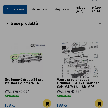
Název
Název
Doporučené
Nejlevnější
Nejdražší
(A-Z)
(Z-A)
Filtrace produktů
Systémový šroub 34 pro
Vzpruha vytahovace
Walther Colt M4/M16
Hämmerli TAC R1, Walther
Colt M4/M16, H&K-MP5
WAL 576.40.09.1
WAL 576.40.25.1
Skladem
Skladem
188 Kč
188 Kč