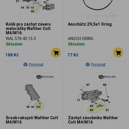
Kolík pro záchyt záveru
Anschütz 29,5x1 Oring
malorážky Walther Colt
M4/M16
WAL 576.40.15.3
ANSCH ORING
Skladem
Skladem
188 Kč
77 Kč
Porovnat
Porovnat
Šroub rukojeti Walther Colt
Záchyt zásobníku Walther
M4/M16
Colt M4/M16