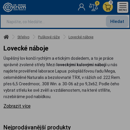
0
0
MENU
Hledat
Střelivo
Puškové ráže
Lovecké náboje
Lovecké náboje
Úspěšný lov končí rychlým a etickým dosledem, a to je práce
správně zvolené střely. Mezi
loveckými kulovými náboji
u nás
najdete prověřené laborace Lapua: poloplášťovou řadu Mega,
celoměděné Naturalis a bezolovnaté TRX, v rážích od .222 Rem.
přes 6,5 Creedmoor, .308 Win. a .30-06 až po 9,3x62. Podle čeho
vybrat střelu ke své zvěři a vzdálenostem, na které střílíte,
rozebíráme pod nabídkou.
Zobrazit více
Nejprodávanější produkty