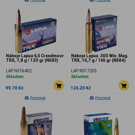
Náboje Lapua 6,5 Creedmoor
Náboje Lapua .300 Win. Mag.
TRX, 7,8 g / 120 gr (N583)
TRX, 10,7 g / 165 gr (N584)
LAP N316402
LAP N317205
Skladem
Skladem
99.70 Kč
126.20 Kč
Porovnat
Porovnat