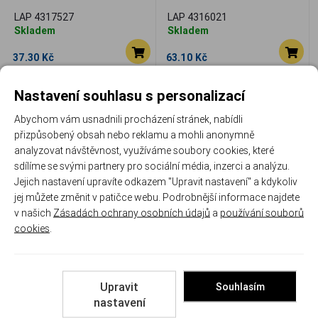
LAP 4317527
LAP 4316021
Skladem
Skladem
37.30 Kč
63.10 Kč
Porovnat
Porovnat
Nastavení souhlasu s personalizací
Abychom vám usnadnili procházení stránek, nabídli
přizpůsobený obsah nebo reklamu a mohli anonymně
analyzovat návštěvnost, využíváme soubory cookies, které
sdílíme se svými partnery pro sociální média, inzerci a analýzu.
Jejich nastavení upravíte odkazem "Upravit nastavení" a kdykoliv
jej můžete změnit v patičce webu. Podrobnější informace najdete
Náboje Lapua 6,5 Creedmoor
Náboj Lapua 7x64
v našich
Zásadách ochrany osobních údajů
a
používání souborů
NATURALIS, 9,10 g, 140 gr
NATURALIS, N564, Solid,
cookies
.
10,10g, 155gr
LAP N316401
LAP N317322
Skladem
Skladem
Upravit
Souhlasím
105.60 Kč
101.70 Kč
nastavení
Porovnat
Porovnat