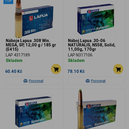
TOP
Náboje Lapua .308 Win.
Náboj Lapua .30-06
MEGA, SP, 12,00 g / 185 gr
NATURALIS, N558, Solid,
(E415)
11,00g, 170gr
LAP 4317189
LAP N317106
Skladem
Skladem
60.40 Kč
78.10 Kč
Porovnat
Porovnat