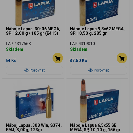
Náboje Lapua .30-06 MEGA,
Náboje Lapua 9,3x62 MEGA,
SP, 12,00 g / 185 gr (E415)
SP, 18,50 g, 285 gr
LAP 4317563
LAP 4319010
Skladem
Skladem
64 Kč
87.50 Kč
Porovnat
Porovnat
Náboj Lapua .308 Win, S374,
Náboje Lapua 6,5x55 SE
FMJ, 8,00g, 123gr
MEGA, SP, 10,10 g, 156 gr