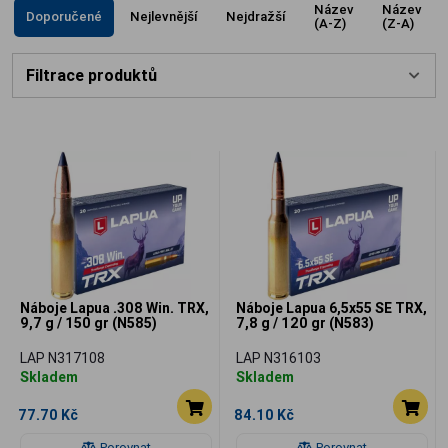
Název
Název
Doporučené
Nejlevnější
Nejdražší
(A-Z)
(Z-A)
Filtrace produktů
Náboje Lapua .308 Win. TRX,
Náboje Lapua 6,5x55 SE TRX,
9,7 g / 150 gr (N585)
7,8 g / 120 gr (N583)
LAP N317108
LAP N316103
Skladem
Skladem
77.70 Kč
84.10 Kč
Porovnat
Porovnat