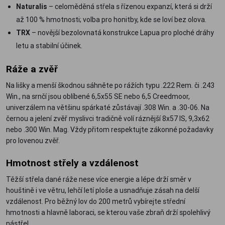
Naturalis
– celoměděná střela s řízenou expanzí, která si drží
až 100 % hmotnosti; volba pro honitby, kde se loví bez olova.
TRX
– novější bezolovnatá konstrukce Lapua pro ploché dráhy
letu a stabilní účinek.
Ráže a zvěř
Na lišky a menší škodnou sáhněte po rážích typu .222 Rem. či .243
Win., na srnčí jsou oblíbené 6,5x55 SE nebo 6,5 Creedmoor,
univerzálem na většinu spárkaté zůstávají .308 Win. a .30-06. Na
černou a jelení zvěř myslivci tradičně volí ráznější 8x57 IS, 9,3x62
nebo .300 Win. Mag. Vždy přitom respektujte zákonné požadavky
pro lovenou zvěř.
Hmotnost střely a vzdálenost
Těžší střela dané ráže nese více energie a lépe drží směr v
houštině i ve větru, lehčí letí ploše a usnadňuje zásah na delší
vzdálenost. Pro běžný lov do 200 metrů vybírejte střední
hmotnosti a hlavně laboraci, se kterou vaše zbraň drží spolehlivý
nástřel.