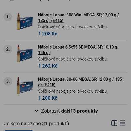
Náboje Lapua .308 Win. MEGA, SP, 12,00 g /
1.
185 gr (E415)
Špičkové náboje pro loveckou střelbu.
1 208 Kč
Náboje Lapua 6,5x55 SE MEGA, SP, 10,10 g,
2.
156 gr
Špičkové náboje pro loveckou střelbu.
1 262 Kč
Náboje Lapua .30-06 MEGA, SP, 12,00 g / 185
3.
gr (E415)
Špičkové náboje pro loveckou střelbu.
1 280 Kč
Zobrazit
další 3 produkty
Celkem nalezeno
31
produktů