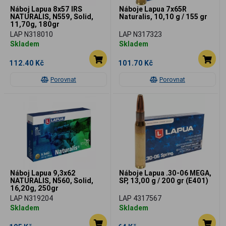
Náboj Lapua 8x57 IRS
Náboje Lapua 7x65R
NATURALIS, N559, Solid,
Naturalis, 10,10 g / 155 gr
11,70g, 180gr
LAP N318010
LAP N317323
Skladem
Skladem
112.40 Kč
101.70 Kč
Porovnat
Porovnat
Náboj Lapua 9,3x62
Náboje Lapua .30-06 MEGA,
NATURALIS, N560, Solid,
SP, 13,00 g / 200 gr (E401)
16,20g, 250gr
LAP N319204
LAP 4317567
Skladem
Skladem