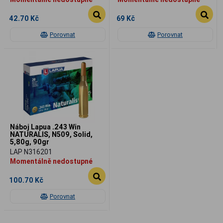
42.70 Kč
69 Kč
Porovnat
Porovnat
Náboj Lapua .243 Win
NATURALIS, N509, Solid,
5,80g, 90gr
LAP N316201
Momentálně nedostupné
100.70 Kč
Porovnat