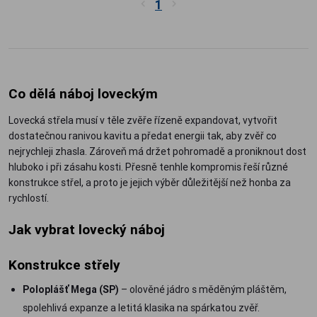
1
Co dělá náboj loveckým
Lovecká střela musí v těle zvěře řízeně expandovat, vytvořit
dostatečnou ranivou kavitu a předat energii tak, aby zvěř co
nejrychleji zhasla. Zároveň má držet pohromadě a proniknout dost
hluboko i při zásahu kosti. Přesně tenhle kompromis řeší různé
konstrukce střel, a proto je jejich výběr důležitější než honba za
rychlostí.
Jak vybrat lovecký náboj
Konstrukce střely
Poloplášť Mega (SP)
– olověné jádro s měděným pláštěm,
spolehlivá expanze a letitá klasika na spárkatou zvěř.