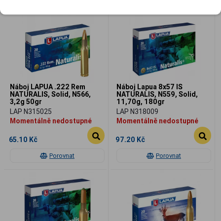
Náboj LAPUA .222 Rem
Náboj Lapua 8x57 IS
NATURALIS, Solid, N566,
NATURALIS, N559, Solid,
3,2g 50gr
11,70g, 180gr
LAP N315025
LAP N318009
Momentálně nedostupné
Momentálně nedostupné
65.10 Kč
97.20 Kč
Porovnat
Porovnat