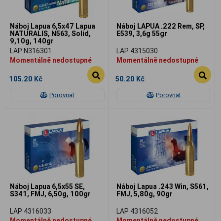
Náboj Lapua 6,5x47 Lapua
Náboj LAPUA .222 Rem, SP,
NATURALIS, N563, Solid,
E539, 3,6g 55gr
9,10g, 140gr
LAP N316301
LAP 4315030
Momentálně nedostupné
Momentálně nedostupné
105.20 Kč
50.20 Kč
Porovnat
Porovnat
Náboj Lapua 6,5x55 SE,
Náboj Lapua .243 Win, S561,
S341, FMJ, 6,50g, 100gr
FMJ, 5,80g, 90gr
LAP 4316033
LAP 4316052
Momentálně nedostupné
Momentálně nedostupné