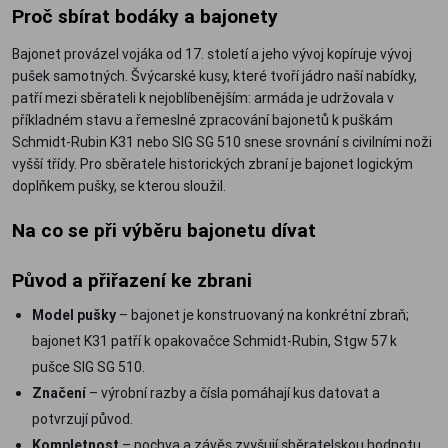
Proč sbírat bodáky a bajonety
Bajonet provázel vojáka od 17. století a jeho vývoj kopíruje vývoj
pušek samotných. Švýcarské kusy, které tvoří jádro naší nabídky,
patří mezi sběrateli k nejoblíbenějším: armáda je udržovala v
příkladném stavu a řemeslné zpracování bajonetů k puškám
Schmidt-Rubin K31 nebo SIG SG 510 snese srovnání s civilními noži
vyšší třídy. Pro sběratele historických zbraní je bajonet logickým
doplňkem pušky, se kterou sloužil.
Na co se při výběru bajonetu dívat
Původ a přiřazení ke zbrani
Model pušky
– bajonet je konstruovaný na konkrétní zbraň;
bajonet K31 patří k opakovačce Schmidt-Rubin, Stgw 57 k
pušce SIG SG 510.
Značení
– výrobní razby a čísla pomáhají kus datovat a
potvrzují původ.
Kompletnost
– pochva a závěs zvyšují sběratelskou hodnotu,