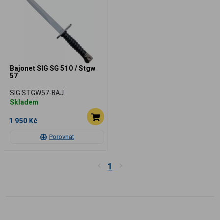
Bajonet SIG SG 510 / Stgw
57
SIG STGW57-BAJ
Skladem
1 950 Kč
Porovnat
1