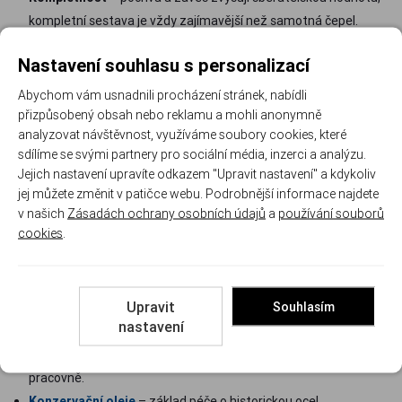
kompletní sestava je vždy zajímavější než samotná čepel.
Stav použitého kusu
Nastavení souhlasu s personalizací
U položek označených jako použité popisujeme stav u konkrétního
Abychom vám usnadnili procházení stránek, nabídli
produktu. Stopy nošení k vojenskému originálu patří a sběratelé je
přizpůsobený obsah nebo reklamu a mohli anonymně
berou jako součást příběhu, podstatné je, aby čepel neměla
analyzovat návštěvnost, využíváme soubory cookies, které
hlubokou korozi a mechanismus uchycení fungoval.
sdílíme se svými partnery pro sociální média, inzerci a analýzu.
Jejich nastavení upravíte odkazem "Upravit nastavení" a kdykoliv
Péče a uskladnění
jej můžete změnit v patičce webu. Podrobnější informace najdete
v našich
Zásadách ochrany osobních údajů
a
používání souborů
Starou vojenskou ocel udržíte jednoduše: suché prostředí, tenký
cookies
.
film konzervačního oleje a žádné dlouhodobé skladování v kožené
pochvě, kůže na sebe váže vlhkost. Na čepel nesahejte holou
rukou, otisky na historickém kusu zbytečně pracují.
Upravit
Souhlasím
Co se k bajonetům hodí
nastavení
Stojánky a vitrínky
– vystavený bajonet dělá parádu každé
pracovně.
Konzervační oleje
– základ péče o historickou ocel.