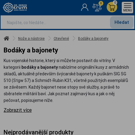
0
0
MENU
Hledat
Nože a nástroje
Otevřené
Bodáky a bajonety
Bodáky a bajonety
Kus vojenské historie, který si můžete postavit do vitríny. V
kategorii
bodáky a bajonety
nabízíme originální kusy z armádních
skladů, aktuálně především švýcarské bajonety k puškám SIG SG
510 (Stgw 57) a Schmidt-Rubin K31, včetně použitých exemplářů
se závěsem. Každý bajonet nese stopy své služby, a právě to
sběratele militárií baví. Jak poznat zajímavý kus a jak o něj
pečovat, popisujeme níže.
Zobrazit více
Nejprodávanější produkty