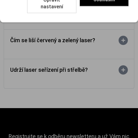
nastavení
Na jakou vzdálenost je laserový bod vidět?
Čím se liší červený a zelený laser?
Udrží laser seřízení při střelbě?
Registrujte se k odběru newsletteru a už Vám nic