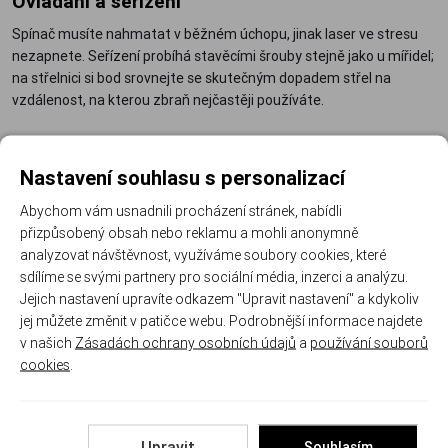
Ovládání a seřízení
Spínač musíte nahmatat v běžném úchopu, jinak laser ve stresu
nezapnete. Seřízení probíhá stavěcími šrouby stejně jako u mířidel;
na střelnici si bod srovnejte se skutečným dopadem střel na
vzdálenost, na kterou zbraň nejčastěji používáte.
Doporučené doplňky
Nastavení souhlasu s personalizací
Weaver a picatinny lišty
– doplní chybějící montážní rozhraní.
Montáže svítilen a modulů
– objímky a redukce pro pevné
Abychom vám usnadnili procházení stránek, nabídli
přizpůsobený obsah nebo reklamu a mohli anonymně
usazení.
analyzovat návštěvnost, využíváme soubory cookies, které
Svítilny na zbraně
– bez identifikace cíle za tmy se neobejdete.
sdílíme se svými partnery pro sociální média, inzerci a analýzu.
Chcete světlo i laser v jednom těle? Prohlédněte si
kombinované
Jejich nastavení upravíte odkazem "Upravit nastavení" a kdykoliv
moduly
, celou nabídku pak najdete v kategorii
laserové
jej můžete změnit v patičce webu. Podrobnější informace najdete
značkovače
. Nejčastěji tenhle doplněk vozíme k obranným
v našich
Zásadách ochrany osobních údajů
a
používání souborů
pistolím
.
cookies
.
Často kladené otázky
Upravit
Souhlasím