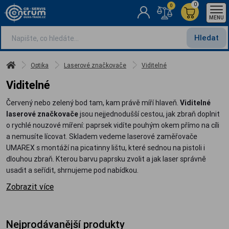
0
0
MENU
Hledat
Optika
Laserové značkovače
Viditelné
Viditelné
Červený nebo zelený bod tam, kam právě míří hlaveň.
Viditelné
laserové značkovače
jsou nejjednodušší cestou, jak zbraň doplnit
o rychlé nouzové míření: paprsek vidíte pouhým okem přímo na cíli
a nemusíte lícovat. Skladem vedeme laserové zaměřovače
UMAREX s montáží na picatinny lištu, které sednou na pistoli i
dlouhou zbraň. Kterou barvu paprsku zvolit a jak laser správně
usadit a seřídit, shrnujeme pod nabídkou.
Zobrazit více
Nejprodávanější produkty