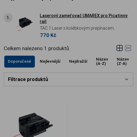
Laserový zameřovač UMAREX pro Picatinny
1.
rail
TAC 1 Laser s kolébkovým prepínacem.
770 Kč
Celkem nalezeno
1
produktů
Název
Název
Doporučené
Nejlevnější
Nejdražší
(A-Z)
(Z-A)
Filtrace produktů