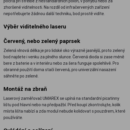
počítá při střelbě z nestandardních poloh, v pohybu nebo za
zhoršené viditelnosti. Na rozdíl od infračervených zařízení
nepotřebujete žádnou další techniku, bod prostě vidíte.
Výběr viditelného laseru
Červený, nebo zelený paprsek
Zelená vlnová délka je pro lidské oko výrazně jasnější, proto zelený
bod najdete i venku za plného slunce. Červená dioda si zase méně
bere z baterie a v interiéru nebo za šera funguje spolehlivě. Pro
obranné použití doma stačí červená, pro univerzální nasazení
sáhněte po zelené.
Montáž na zbraň
Laserový zaměřovač UMAREX se upíná na standardní picatinny
lištu pod hlavní nebo na předpažbí. Před koupí zkontrolujte, kolik
místa lišta nabízí a zda modul nebude kolidovat s pouzdrem, které
používáte.