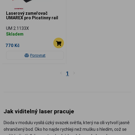
Laserový zameřovač
UMAREX pro Picatinny rail
UM 2.1133X
Skladem
770 Kč
Porovnat
1
Jak viditelný laser pracuje
Dioda v modulu vysílá úzký svazek světla, který na cíli vytvoří jasně
ohraničený bod. Oko ho najde rychleji než mušku s hledím, což se