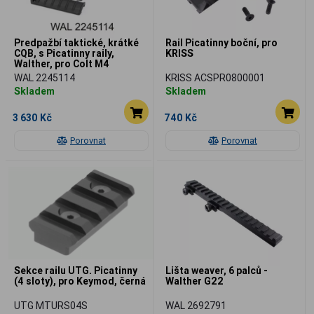
Predpažbí taktické, krátké
Rail Picatinny boční, pro
CQB, s Picatinny raily,
KRISS
Walther, pro Colt M4
WAL 2245114
KRISS ACSPR0800001
Skladem
Skladem
3 630 Kč
740 Kč
Porovnat
Porovnat
Sekce railu UTG. Picatinny
Lišta weaver, 6 palců -
(4 sloty), pro Keymod, černá
Walther G22
UTG MTURS04S
WAL 2692791