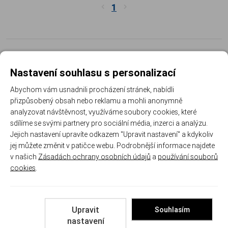
1
Co je weaver a picatinny lišta
Nastavení souhlasu s personalizací
Abychom vám usnadnili procházení stránek, nabídli
Obě lišty vypadají na první pohled stejně: příčně drážkovaný profil,
přizpůsobený obsah nebo reklamu a mohli anonymně
na který se upínají svorky příslušenství. Picatinny má
analyzovat návštěvnost, využíváme soubory cookies, které
standardizované rozměry drážek i jejich rozteče, weaver používá
sdílíme se svými partnery pro sociální média, inzerci a analýzu.
užší drážku a rozteče se mohou lišit. V praxi to znamená, že
Jejich nastavení upravíte odkazem "Upravit nastavení" a kdykoliv
příslušenství s weaver svorkou většinou upnete i na picatinny,
jej můžete změnit v patičce webu. Podrobnější informace najdete
opačně to ale platit nemusí. Když si nejste jistí, sáhněte po
v našich
Zásadách ochrany osobních údajů
a
používání souborů
picatinny, dnes jde o nejrozšířenější standard.
cookies
.
Jak vybrat rail nebo lištu
Kam lištu montujete
Upravit
Souhlasím
nastavení
Na odlehčená předpažbí systému KeyMod se šroubují krátké