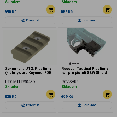
Skladem
Skladem
695 Kč
556 Kč
Porovnat
Porovnat
Sekce railu UTG. Picatinny
Recover Tactical Picatinny
(4 sloty), pro Keymod, FDE
rail pro pistoli S&W Shield
UTG MTURS04SD
RCV SHR9
Skladem
Skladem
835 Kč
699 Kč
Porovnat
Porovnat