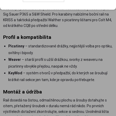
picatinny sekce, u nás od UTG ve čtyřslotovém provedení. Pistole
bez lišty vyřeší tvarovaný rail Recover Tactical, který vedeme pro
Sig Sauer P365 a S&W Shield. Pro karabiny nabízíme boční rail na
KRISS a taktická předpažbí Walther s picatinny lištami pro Colt M4,
od krátkého CQB po střední délku.
Profil a kompatibilita
Picatinny
– standardizované drážky, nejjistější volba pro optiku,
svítilny i bipody.
Weaver
– starší profil s užší drážkou; svorky z weaveru na
picatinny obvykle přejdou, naopak ne vždy.
KeyMod
– systém otvorů v předpažbí, do kterých se šroubují
krátké rail sekce jen tam, kde je opravdu potřebujete.
Montáž a údržba
Rail dosedá na čistou, odmaštěnou plochu a šrouby dotahujte s
citem, přetažený šroubek v duralu nemá rád nikdo. Po prvních
výstřelech dotažení zkontrolujte, sekce si sednou. Uvolněná lišta