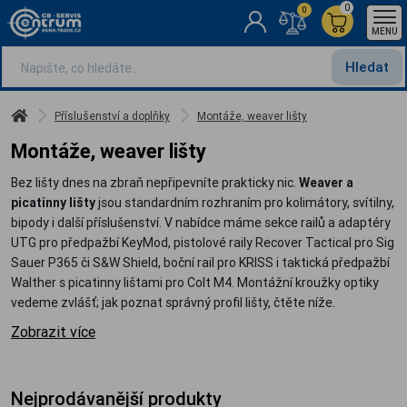
0
0
MENU
Hledat
Příslušenství a doplňky
Montáže, weaver lišty
Montáže, weaver lišty
Bez lišty dnes na zbraň nepřipevníte prakticky nic.
Weaver a
picatinny lišty
jsou standardním rozhraním pro kolimátory, svítilny,
bipody i další příslušenství. V nabídce máme sekce railů a adaptéry
UTG pro předpažbí KeyMod, pistolové raily Recover Tactical pro Sig
Sauer P365 či S&W Shield, boční rail pro KRISS i taktická předpažbí
Walther s picatinny lištami pro Colt M4. Montážní kroužky optiky
vedeme zvlášť; jak poznat správný profil lišty, čtěte níže.
Zobrazit více
Nejprodávanější produkty