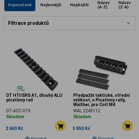
Název
Název
Doporučené
Nejlevnější
Nejdražší
(A-Z)
(Z-A)
Filtrace produktů
DT HTI/SRS A1, dlouhý ALU
Předpažbí taktické, střední
picatinny rail
velikost, s Picatinny raily,
Walther, pro Colt M4
DT-ACC-019
WAL 2245112
Skladem
Skladem
2 650 Kč
3 950 Kč
Porovnat
Porovnat