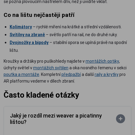
se pozná plovoucím nástřelem dřív, než ji uvidíte viklat.
Co na lištu nejčastěji patří
Kolimátory
– rychlé míření na krátké a střední vzdálenosti.
Svítilny na zbraně
– světlo patří na rail, ne do druhé ruky.
Dvojnožky a bipody
– stabilní opora se upíná právě na spodní
lištu.
Kroužky a držáky pro puškohledy najdete v
montážích optiky
,
úchyty světel v
montážích svítilen
a oka nosného řemenu v sekci
poutka a montáže
. Kompletní
předpažbí
a další
raily a krytky
pro
AR platformu vedeme v dílech zbraní.
Často kladené otázky
Jaký je rozdíl mezi weaver a picatinny
lištou?