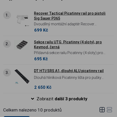
Recover Tactical Picatinny rail pro pistoli
1.
Sig Sauer P365
Dvoudílný montážní adaptér Recover
699 Kč
Tactical ZR65 z vysoce odolného polymeru
vyztuženého skelnými vlákny pro pistoli Sig
Sauer P365. Během pouhých **3 minut a
Sekce railu UTG. Picatinny (4 sloty), pro
2.
Keymod, černá
bez jakéhokoliv zásahu do zbraně** změní
Přídavná sekce railu Picatinny (4 sloty) pro
specifickou tovární drážku Sig na univerzální
695 Kč
systém Keymod – lehká hliníková konstrukce
**Picatinny rail standard**. Umožňuje tak
pro montáž taktického příslušenství.
okamžitou montáž široké škály běžných
DT HTI/SRS A1, dlouhý ALU picatinny rail
taktických svítilen a laserů. Balení obsahuje
3.
Dlouhá hliníková Picatinny lišta pro pušky
adaptér, montážní šrouby i imbus.
Desert Tech SRS-A1 a HTI – robustní
2 650 Kč
platforma pro montáž optiky a taktického
příslušenství.
Zobrazit
další 3 produkty
Celkem nalezeno
10
produktů