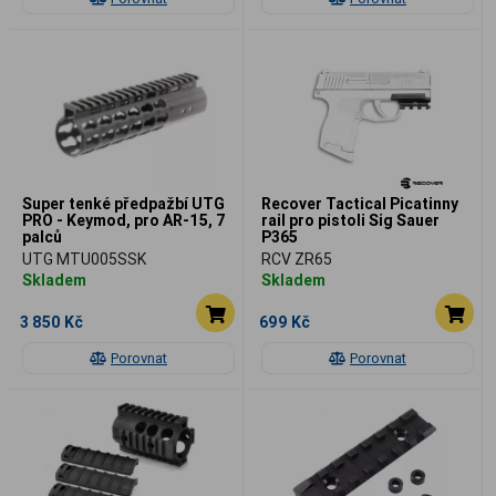
Super tenké předpažbí UTG
Recover Tactical Picatinny
PRO - Keymod, pro AR-15, 7
rail pro pistoli Sig Sauer
palců
P365
UTG MTU005SSK
RCV ZR65
Skladem
Skladem
3 850 Kč
699 Kč
Porovnat
Porovnat