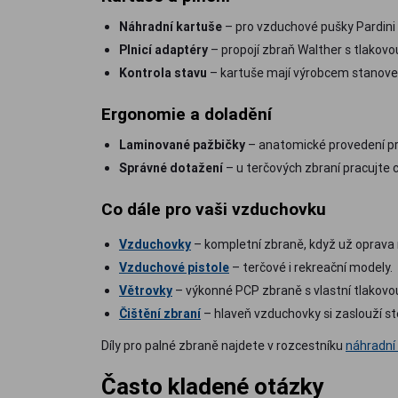
Náhradní kartuše
– pro vzduchové pušky Pardini
Plnicí adaptéry
– propojí zbraň Walther s tlakovou
Kontrola stavu
– kartuše mají výrobcem stanoven
Ergonomie a doladění
Laminované pažbičky
– anatomické provedení pr
Správné dotažení
– u terčových zbraní pracujte c
Co dále pro vaši vzduchovku
Vzduchovky
– kompletní zbraně, když už oprava
Vzduchové pistole
– terčové i rekreační modely.
Větrovky
– výkonné PCP zbraně s vlastní tlakovou
Čištění zbraní
– hlaveň vzduchovky si zaslouží ste
Díly pro palné zbraně najdete v rozcestníku
náhradní 
Často kladené otázky