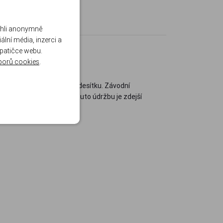
ohli anonymně
lní média, inzerci a
 patičce webu.
borů cookies
.
ovou rychlost a rány mimo desítku. Závodní
sedět bez vůle. Právě na tuto údržbu je zdejší