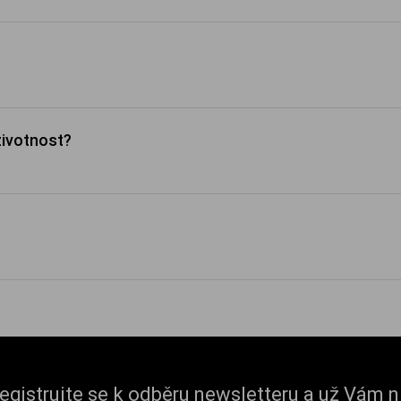
životnost?
egistrujte se k odběru newsletteru a už Vám n