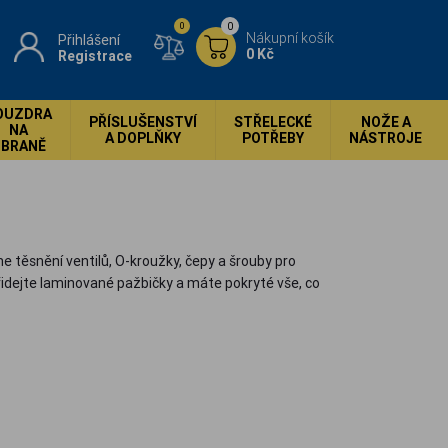
0
0
Nákupní košík
Přihlášení
0 Kč
Registrace
OUZDRA
PŘÍSLUŠENSTVÍ
STŘELECKÉ
NOŽE A
NA
A DOPLŇKY
POTŘEBY
NÁSTROJE
ZBRANĚ
 těsnění ventilů, O-kroužky, čepy a šrouby pro
řidejte laminované pažbičky a máte pokryté vše, co