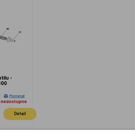
tilu -
300
Porovnat
 nedostupné
Detail