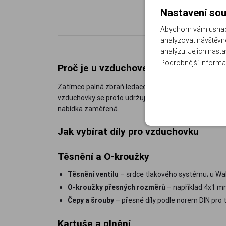
Nastavení sou
Abychom vám usnadni
analyzovat návštěvno
analýzu. Jejich nast
Podrobnější informa
Proč je u vzduchovek údržba jiná
Zatímco palná zbraň ledacos odpustí, stlačený vzduch 
vzduchovky se proto udržují preventivně: těsnění se m
nabídka zaměřená.
Jak vybírat díly pro vzduchovku
Těsnění a O-kroužky
Těsnění ventilu
– srdce tlakového systému; u Walt
O-kroužky přesných rozměrů
– například 4x1 mm
Čepy a šrouby
– přesné díly podle norem DIN pro t
Kartuše a plnění