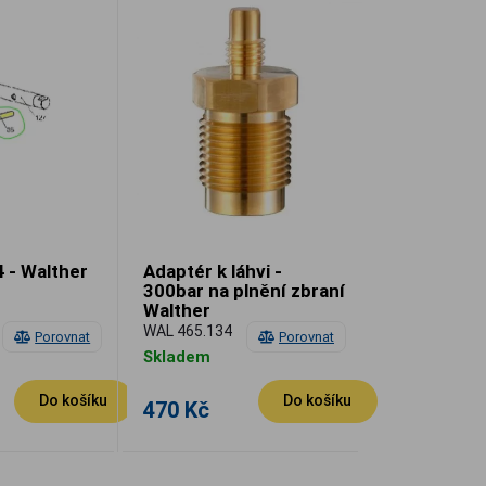
 - Walther
Adaptér k láhvi -
300bar na plnění zbraní
Walther
WAL 465.134
Porovnat
Porovnat
Skladem
Do košíku
Do košíku
470 Kč