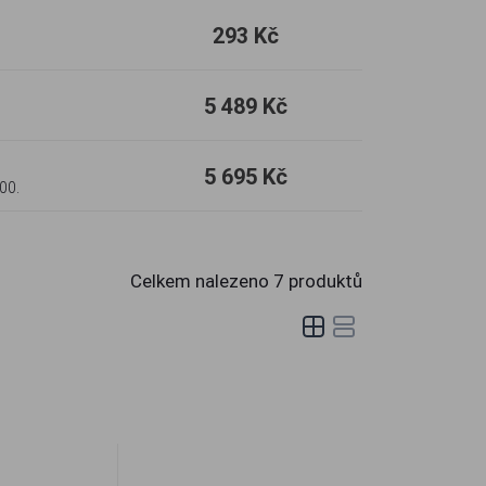
293 Kč
5 489 Kč
5 695 Kč
00.
Celkem nalezeno
7
produktů