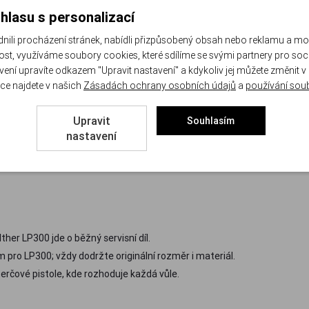
1
hlasu s personalizací
li procházení stránek, nabídli přizpůsobený obsah nebo reklamu a m
st, využíváme soubory cookies, které sdílíme se svými partnery pro sociá
avení upravíte odkazem "Upravit nastavení" a kdykoliv jej můžete změnit v
ce najdete v našich
Zásadách ochrany osobních údajů
a
používání sou
nikoli. Jediný ztvrdlý O-kroužek znamená unikající tlak, kolísající úsť
Upravit
Souhlasím
ění v intervalech, kartuše procházejí kontrolou a plnicí adaptéry musí 
nastavení
her LP300 jde o běžný servisní díl.
 pro LP300; vždy dodržte originální rozměr i materiál.
erčové pistole, kde rozhoduje každá vůle.