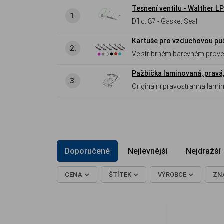
Tesnení ventilu - Walther L
1.
Díl c. 87 - Gasket Seal
Kartuše pro vzduchovou pu
2.
Ve stríbrném barevném prove
Pažbička laminovaná, pravá
3.
Originální pravostranná lami
Doporučené
Nejlevnější
Nejdražší
CENA
ŠTÍTEK
VÝROBCE
ZN