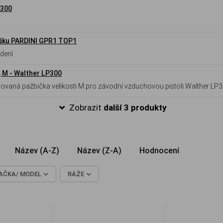
P300
šku PARDINI GPR1 TOP1
dení
, M - Walther LP300
novaná pažbička velikosti M pro závodní vzduchovou pistoli Walther LP3
Zobrazit
další 3 produkty
Název (A-Z)
Název (Z-A)
Hodnocení
AČKA/ MODEL
RÁŽE