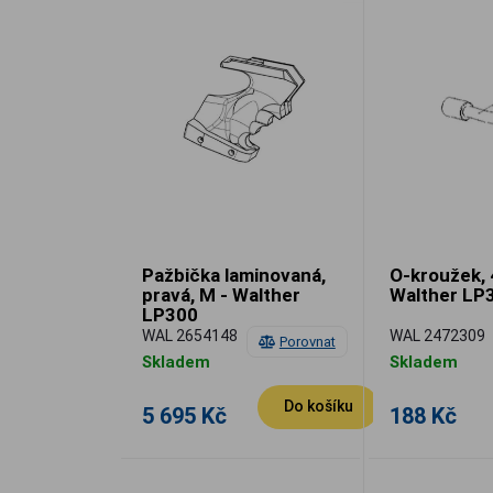
Pažbička laminovaná,
O-kroužek, 
pravá, M - Walther
Walther LP
LP300
WAL 2654148
WAL 2472309
Porovnat
Skladem
Skladem
Do košíku
5 695 Kč
188 Kč