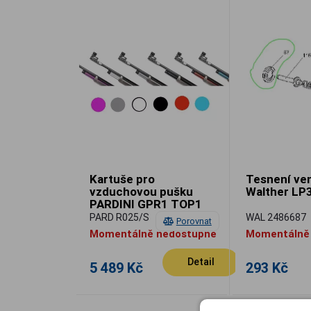
Kartuše pro
Tesnení ven
vzduchovou pušku
Walther LP
PARDINI GPR1 TOP1
PARD R025/S
WAL 2486687
Porovnat
Momentálně nedostupné
Momentálně
Detail
5 489 Kč
293 Kč