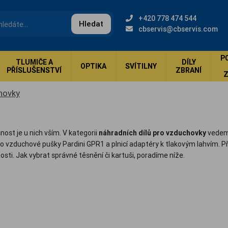
+420 778 474 544
Hledat
cbservis@cbservis.com
P
TLUMIČE A
DÍLY
OPTIKA
SVÍTILNY
PŘÍSLUŠENSTVÍ
ZBRANÍ
hovky
ost je u nich vším. V kategorii
náhradních dílů pro vzduchovky
vedeme
o vzduchové pušky Pardini GPR1 a plnicí adaptéry k tlakovým lahvím. P
sti. Jak vybrat správné těsnění či kartuši, poradíme níže.