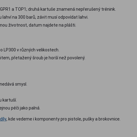
 GPR1 a TOP1; druhá kartuše znamená nepřerušený trénink.
 lahví na 300 barů, závit musí odpovídat lahvi.
ou životnost, datum najdete na plášti.
o LP300 v různých velikostech.
item, přetažený šroub je horší než povolený.
 nedává smysl.
 kartuší.
jnou péči jako palná.
díly
, kde vedeme i komponenty pro pistole, pušky a brokovnice.