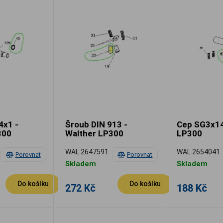
4x1 -
Šroub DIN 913 -
Cep SG3x14
300
Walther LP300
LP300
WAL 2647591
WAL 2654041
Porovnat
Porovnat
Skladem
Skladem
Do košíku
Do košíku
272 Kč
188 Kč