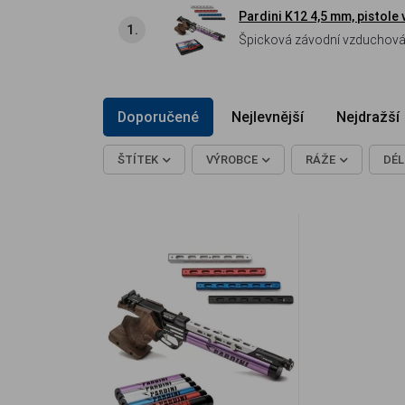
Pardini K12 4,5 mm, pistole
1.
Špicková závodní vzduchová pi
Doporučené
Nejlevnější
Nejdražší
ŠTÍTEK
VÝROBCE
RÁŽE
DÉL