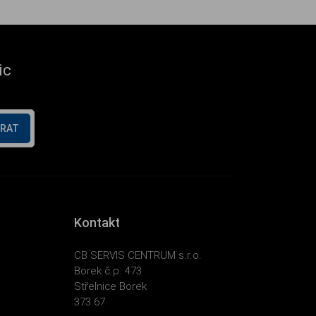
ic
ÍRAT
Kontakt
CB SERVIS CENTRUM s.r.o.
Borek č.p. 473
Střelnice Borek
373 67