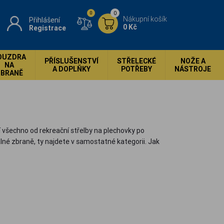
0
0
Nákupní košík
Přihlášení
0 Kč
Registrace
OUZDRA
PŘÍSLUŠENSTVÍ
STŘELECKÉ
NOŽE A
NA
A DOPLŇKY
POTŘEBY
NÁSTROJE
ZBRANĚ
jí všechno od rekreační střelby na plechovky po
alné zbraně, ty najdete v samostatné kategorii. Jak