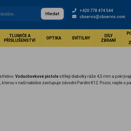
+420 778 474 544
Hledat
cbservis@cbservis.com
P
TLUMIČE A
DÍLY
OPTIKA
SVÍTILNY
PŘÍSLUŠENSTVÍ
ZBRANÍ
střelivo.
Vzduchovkové pistole
střílejí diabolky ráže 4,5 mm a pokrýva
, kterou v naší nabídce zastupuje závodní Pardini K12. Pozor, nejde o p