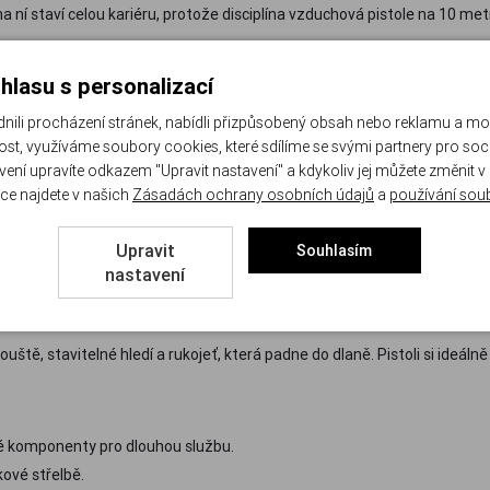
 na ní staví celou kariéru, protože disciplína vzduchová pistole na 10 me
hlasu s personalizací
li procházení stránek, nabídli přizpůsobený obsah nebo reklamu a m
st, využíváme soubory cookies, které sdílíme se svými partnery pro sociá
á cena; ideál na plinkování a první seznámení se střelbou.
avení upravíte odkazem "Upravit nastavení" a kdykoliv jej můžete změnit v
 stavitelnou rukojeť, vyladěnou spoušť a přesnost, o jaké si běžné mod
ce najdete v našich
Zásadách ochrany osobních údajů
a
používání sou
Upravit
Souhlasím
e na stlačený vzduch nabízejí nejklidnější výstřel a konzistentní rychlo
nastavení
ště, stavitelné hledí a rukojeť, která padne do dlaně. Pistoli si ideálně
é komponenty pro dlouhou službu.
kové střelbě.