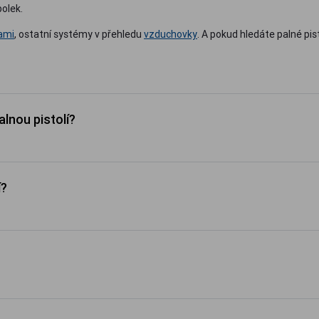
bolek.
ami
, ostatní systémy v přehledu
vzduchovky
. A pokud hledáte palné pi
lnou pistolí?
í?