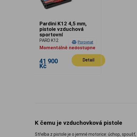
Pardini K12 4,5 mm,
pistole vzduchová
sportovní
PARD K12
Porovnat
Momentálně nedostupné
41 900
Detail
Kč
K čemu je vzduchovková pistole
Střelba z pistole je o jemné motorice: úchop, spoušť