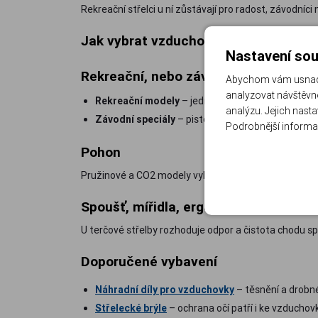
Rekreační střelci u ní zůstávají pro radost, závodníci
Jak vybrat vzduchovou pistoli
Nastavení sou
Rekreační, nebo závodní?
Abychom vám usnadni
analyzovat návštěvno
Rekreační modely
– jednoduchá obsluha a přízniv
analýzu. Jejich nast
Závodní speciály
– pistole jako Pardini K12 mají
Podrobnější informa
Pohon
Pružinové a CO2 modely vyhrávají jednoduchostí, pistol
Spoušť, mířidla, ergonomie
U terčové střelby rozhoduje odpor a čistota chodu spou
Doporučené vybavení
Náhradní díly pro vzduchovky
– těsnění a drobn
Střelecké brýle
– ochrana očí patří i ke vzduchov