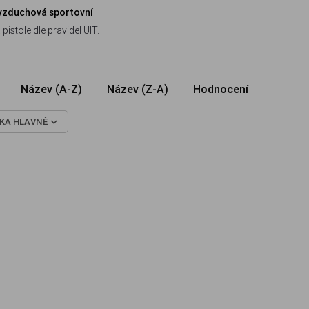
 vzduchová sportovní
stole dle pravidel UIT.
Název (A-Z)
Název (Z-A)
Hodnocení
KA HLAVNĚ