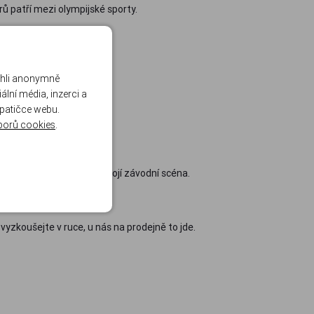
trů patří mezi olympijské sporty.
ohli anonymně
lní média, inzerci a
 patičce webu.
ely mohou nechat zdát.
borů cookies
.
st střely, proto na nich stojí závodní scéna.
 vyzkoušejte v ruce, u nás na prodejně to jde.