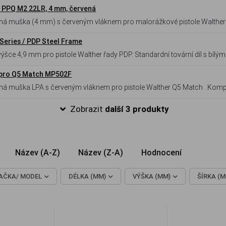
 PPQ M2 22LR, 4 mm, červená
eskové a intuitivní zamíření.
Series / PDP Steel Frame
výšce 4,9 mm pro pistole Walther řady PDP. Standardní tovární díl s bíl
 pro Q5 Match MP502F
F) rámem.
Zobrazit
další 3 produkty
Název (A-Z)
Název (Z-A)
Hodnocení
AČKA/ MODEL
DÉLKA (MM)
VÝŠKA (MM)
ŠÍRKA (M