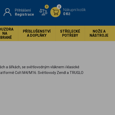
0
0
Nákupní košík
Přihlášení
0 Kč
Registrace
OUZDRA
PŘÍSLUŠENSTVÍ
STŘELECKÉ
NOŽE A
NA
A DOPLŇKY
POTŘEBY
NÁSTROJE
ZBRANĚ
h a šířkách, se světlovodným vláknem i klasické
a platformě Colt M4/M16. Světlovody Zendl a TRUGLO