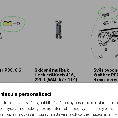
er P88, 6,6
Sklopná muška k
Světlovodn
Heckler&Koch 416,
Walther PP
22LR (WAL 577.114)
4 mm, červ
WAL 577.106
WAL 510.701.
Porovnat
Porovnat
Skladem
Skladem
hlasu s personalizací
Do košíku
Do košíku
537 Kč
293 Kč
li procházení stránek, nabídli přizpůsobený obsah nebo reklamu a m
st, využíváme soubory cookies, které sdílíme se svými partnery pro sociá
avení upravíte odkazem "Upravit nastavení" a kdykoliv jej můžete změnit v