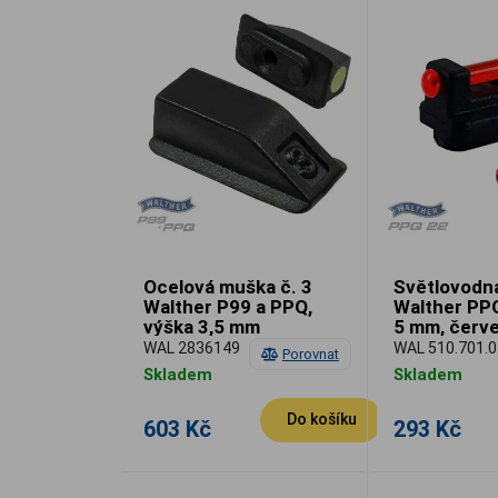
Ocelová muška č. 3
Světlovodn
Walther P99 a PPQ,
Walther PP
výška 3,5 mm
5 mm, červ
WAL 2836149
WAL 510.701.0
Porovnat
Skladem
Skladem
Do košíku
603 Kč
293 Kč