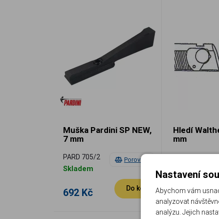
Muška Pardini SP NEW,
Hledí Walth
7 mm
mm
PARD 705/2
WAL 2502402
Porovnat
Skladem
Skladem
Nastavení sou
Do košíku
692 Kč
1 266 Kč
Abychom vám usnadni
analyzovat návštěvno
analýzu. Jejich nast