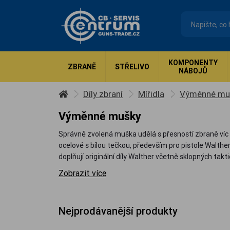
KOMPONENTY
ZBRANĚ
STŘELIVO
NÁBOJŮ
Díly zbraní
Mířidla
Výměnné mu
Výměnné mušky
Správně zvolená muška udělá s přesností zbraně víc
ocelové s bílou tečkou, především pro pistole Walth
doplňují originální díly Walther včetně sklopných tak
Zobrazit více
Nejprodávanější produkty