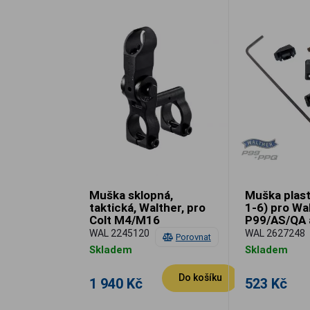
Muška sklopná,
Muška plast
taktická, Walther, pro
1-6) pro Wa
Colt M4/M16
P99/AS/QA 
WAL 2245120
WAL 2627248
Porovnat
Skladem
Skladem
Do košíku
1 940 Kč
523 Kč