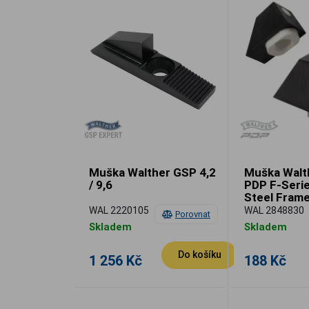
Muška Walther GSP 4,2
Muška Walt
/ 9,6
PDP F-Serie
Steel Fram
WAL 2220105
WAL 2848830
Porovnat
Skladem
Skladem
Do košíku
1 256 Kč
188 Kč