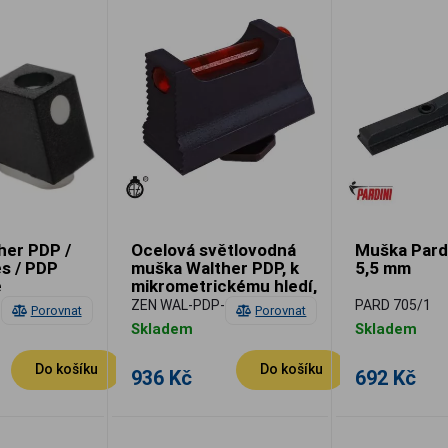
her PDP /
Ocelová světlovodná
Muška Pard
s / PDP
muška Walther PDP, k
5,5 mm
e
mikrometrickému hledí,
vlákno 1,5mm červené
ZEN WAL-PDP-06
PARD 705/1
Porovnat
Porovnat
Skladem
Skladem
Do košíku
Do košíku
936 Kč
692 Kč