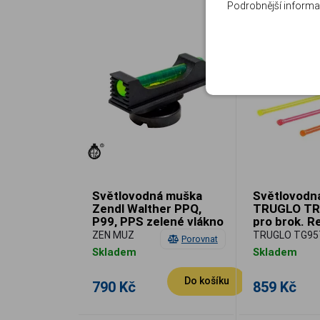
Podrobnější informa
Světlovodná muška
Světlovodn
Zendl Walther PPQ,
TRUGLO TR
P99, PPS zelené vlákno
pro brok. R
ZEN MUZ
TRUGLO TG95
Porovnat
Skladem
Skladem
Do košíku
790 Kč
859 Kč