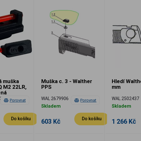
á muška
Muška c. 3 - Walther
Hledí Walth
Q M2 22LR,
PPS
mm
ená
3
WAL 2679906
WAL 2502437
Porovnat
Porovnat
Skladem
Skladem
Do košíku
Do košíku
603 Kč
1 266 Kč