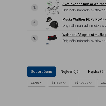
Světlovodná muška Walther
1.
Originální náhradní světlovodná muška (4 mm) s červeným vláknem pro malorážkové pistole Walther PPQ M2 .22
LR . Precizní tovární díl pro bl
Muška Walther PDP / PDP F-
2.
Originální náhradní muška o 
rychlé a přesné zamíření.
Walther LPA optická muška
3.
Originální náhradní světlovodná muška LPA s červeným vláknem pro pistole Walther Q5 Match . Kompatibilní s
polymerovým i ocelovým (S
Doporučené
Nejlevnější
Nejdražší
CENA
ŠTÍTEK
VÝROBCE
ZN