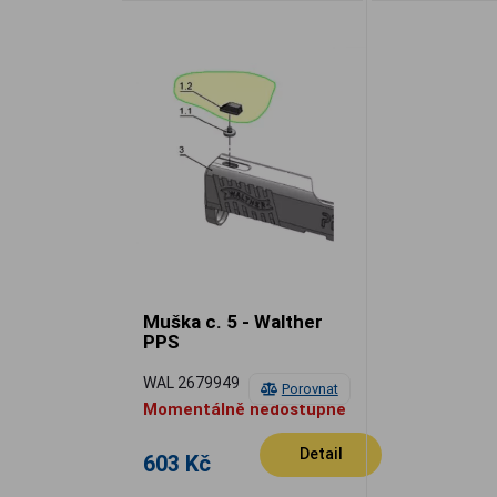
Muška c. 5 - Walther
PPS
WAL 2679949
Porovnat
Momentálně nedostupné
Detail
603 Kč