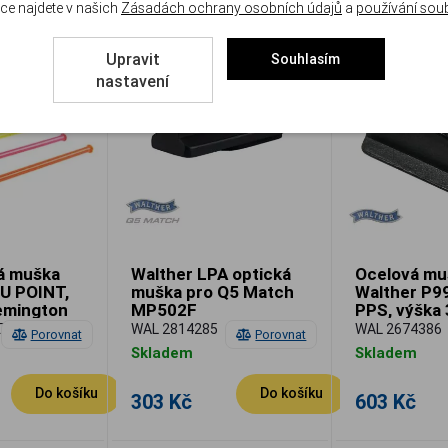
ce najdete v našich
Zásadách ochrany osobních údajů
a
používání sou
Upravit
Souhlasím
nastavení
á muška
Walther LPA optická
Ocelová mu
U POINT,
muška pro Q5 Match
Walther P99
emington
MP502F
PPS, výška 
tečka
7A
WAL 2814285
WAL 2674386
Porovnat
Porovnat
Skladem
Skladem
Do košíku
Do košíku
303 Kč
603 Kč