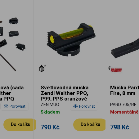
ová (sada
Světlovodná muška
Muška Pardi
lther
Zendl Walther PPQ,
Fire, 8 mm
a PPQ
P99, PPS oranžové
vlákno
ZEN MUO
PARD 705/RF
Porovnat
Porovnat
Skladem
Momentálně
Do košíku
Do košíku
790 Kč
798 Kč