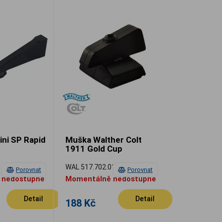
ni SP Rapid
Muška Walther Colt
1911 Gold Cup
WAL 517.702.01
Porovnat
Porovnat
 nedostupné
Momentálně nedostupné
Detail
Detail
188 Kč