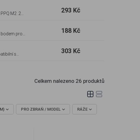
293 Kč
188 Kč
ým bodem pro
303 Kč
Celkem nalezeno
26
produktů
M)
PRO ZBRAŇ / MODEL
RÁŽE