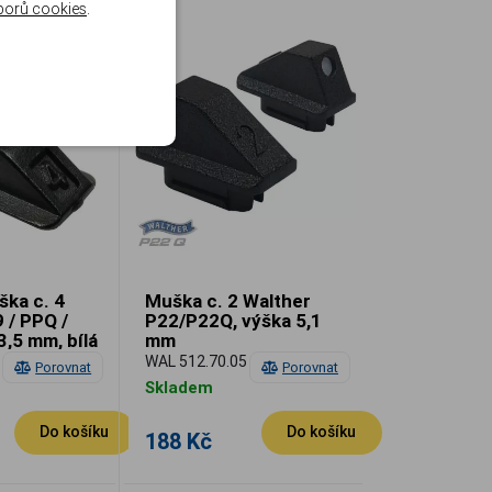
borů cookies
.
ška c. 4
Muška c. 2 Walther
 / PPQ /
P22/P22Q, výška 5,1
3,5 mm, bílá
mm
WAL 512.70.05
Porovnat
Porovnat
Skladem
Do košíku
Do košíku
188 Kč