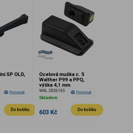
ini SP OLD,
Ocelová muška c. 5
Walther P99 a PPQ,
výška 4,1 mm
WAL 2836165
Porovnat
Porovnat
Skladem
Do košíku
Do košíku
603 Kč