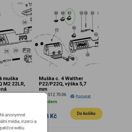
á muška
Muška c. 4 Walther
Q M2 22LR,
P22/P22Q, výška 5,7
ená
mm
02
WAL 512.70.06
Porovnat
Porovnat
Skladem
Do košíku
Do košíku
188 Kč
ohli anonymně
lní média, inzerci a
 patičce webu.