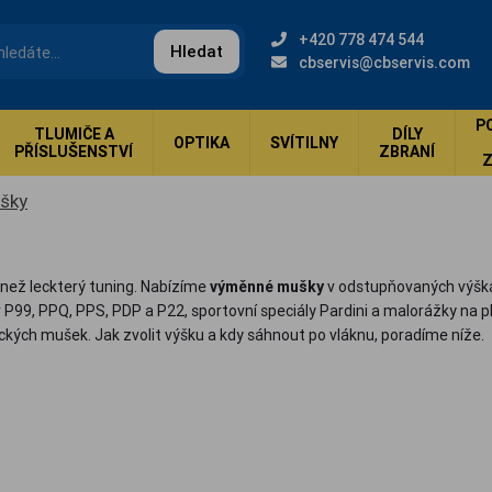
+420 778 474 544
Hledat
cbservis@cbservis.com
P
TLUMIČE A
DÍLY
OPTIKA
SVÍTILNY
PŘÍSLUŠENSTVÍ
ZBRANÍ
šky
 než leckterý tuning. Nabízíme
výměnné mušky
v odstupňovaných výškác
er P99, PPQ, PPS, PDP a P22, sportovní speciály Pardini a malorážky n
tických mušek. Jak zvolit výšku a kdy sáhnout po vláknu, poradíme níže.