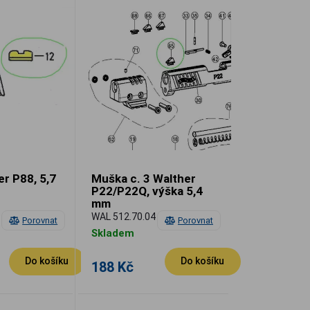
er P88, 5,7
Muška c. 3 Walther
P22/P22Q, výška 5,4
mm
WAL 512.70.04
Porovnat
Porovnat
Skladem
Do košíku
Do košíku
188 Kč