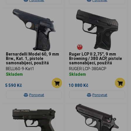
Bernardelli Model 60, 9 mm
Ruger LCP II 2,75", 9 mm
Brw., Kat. 1, pistole
Browning / 380 ACP, pistole
samonabíjecí, použitá
samonabíjecí, použitá
BELLI60-9-Kat1
RUGER LCP-380ACP
Skladem
Skladem
5 590 Kč
10 880 Kč
Porovnat
Porovnat