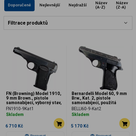
agenta 007.
Název
Název
Doporučené
Nejlevnější
Nejdražší
(A-Z)
(Z-A)
Filtrace produktů
FN (Browning) Model 1910,
Bernardelli Model 60, 9 mm
9 mm Brown., pistole
Brw., Kat. 2, pistole
samonabíjecí, výborný stav,
samonabíjecí, použitá
použitá
FN1910-9Kat1
BELLI60-9-Kat2
Skladem
Skladem
6 710 Kč
5 170 Kč
Porovnat
Porovnat