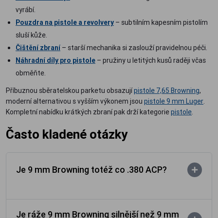
vyrábí.
Pouzdra na pistole a revolvery
– subtilním kapesním pistolím
sluší kůže.
Čištění zbraní
– starší mechanika si zaslouží pravidelnou péči.
Náhradní díly pro pistole
– pružiny u letitých kusů raději včas
obměňte.
Příbuznou sběratelskou parketu obsazují
pistole 7,65 Browning
,
moderní alternativou s vyšším výkonem jsou
pistole 9 mm Luger
.
Kompletní nabídku krátkých zbraní pak drží kategorie
pistole
.
Často kladené otázky
Je 9 mm Browning totéž co .380 ACP?
Je ráže 9 mm Browning silnější než 9 mm