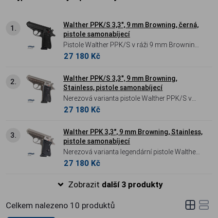
Walther PPK/S 3,3", 9 mm Browning, černá,
1.
pistole samonabíjecí
Pistole Walther PPK/S v ráži 9 mm Browning
27 180 Kč
(.380 ACP). Evoluce legendárního modelu s
prodlouženou rukojetí pro lepší úchop a
vyšší kapacitu 7 nábojů. Celoocelová
Walther PPK/S 3,3", 9 mm Browning,
2.
Stainless, pistole samonabíjecí
konstrukce, DA/SA spoušť a ikonický design
Nerezová varianta pistole Walther PPK/S v
ideální pro skryté nošení.
27 180 Kč
ráži 9 mm Browning (.380 ACP). Evoluce
legendárního modelu s prodlouženou
rukojetí pro lepší úchop a vyšší kapacitu 7
Walther PPK 3,3", 9 mm Browning, Stainless,
3.
pistole samonabíjecí
nábojů. Celoocelová Stainless konstrukce,
Nerezová varianta legendární pistole Walther
DA/SA spoušť a ikonický design pro skryté
27 180 Kč
PPK v ráži 9 mm Browning (.380 ACP). Ikona
nošení.
mezi zbraněmi pro skryté nošení s
Zobrazit
další 3 produkty
celoocelovou konstrukcí, DA/SA spouští a
kapacitou 6 ran. Nadčasový design spojený
Celkem nalezeno
10
produktů
s maximální korozivzdorností a historií