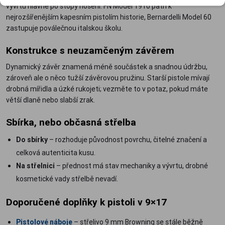
vývrtu hlavně po stopy nošení. FN Model 1910 patří k
nejrozšířenějším kapesním pistolím historie, Bernardelli Model 60
zastupuje poválečnou italskou školu.
Konstrukce s neuzamčeným závěrem
Dynamický závěr znamená méně součástek a snadnou údržbu,
zároveň ale o něco tužší závěrovou pružinu. Starší pistole mívají
drobná mířidla a úzké rukojeti; vezměte to v potaz, pokud máte
větší dlaně nebo slabší zrak.
Sbírka, nebo občasná střelba
Do sbírky
– rozhoduje původnost povrchu, čitelné značení a
celková autenticita kusu.
Na střelnici
– přednost má stav mechaniky a vývrtu, drobné
kosmetické vady střelbě nevadí.
Doporučené doplňky k pistoli v 9×17
Pistolové náboje
– střelivo 9 mm Browning se stále běžně