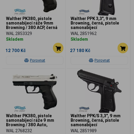
Walther PK380, pistole
Walther PPK 3,3", 9 mm
samonabíjecí ráže 9mm
Browning, černá, pistole
Browning / 380 ACP, černá
samonabíjecí
WAL 2853329
WAL 2851962
Skladem
Skladem
12 700 Kč
27 180 Kč
Porovnat
Porovnat
Walther PK380, pistole
Walther PPK/S 3,3", 9 mm
samonabíjecí ráže 9 mm
Browning, černá, pistole
Browning / 380 Auto,
samonabíjecí
niklovaná
WAL 2768232
WAL 2851989