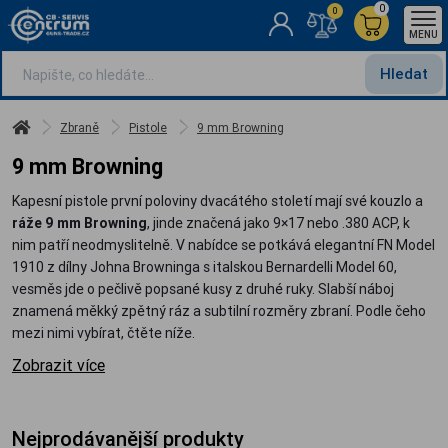
0
0
MENU
Hledat
Zbraně
Pistole
9 mm Browning
9 mm Browning
Kapesní pistole první poloviny dvacátého století mají své kouzlo a
ráže 9 mm Browning
, jinde značená jako 9×17 nebo .380 ACP, k
nim patří neodmyslitelně. V nabídce se potkává elegantní FN Model
1910 z dílny Johna Browninga s italskou Bernardelli Model 60,
vesměs jde o pečlivě popsané kusy z druhé ruky. Slabší náboj
znamená měkký zpětný ráz a subtilní rozměry zbraní. Podle čeho
mezi nimi vybírat, čtěte níže.
Zobrazit více
Nejprodávanější produkty