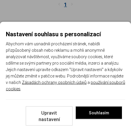
1
Nastavení souhlasu s personalizací
K čemu slouží ráže 9 mm Browning
Abychom vám usnadnili procházení stránek, nabídli
přizpůsobený obsah nebo reklamu a mohli anonymně
Náboj 9×17 mm vznikl na počátku dvacátého století jako
analyzovat návštěvnost, využíváme soubory cookies, které
promyšlený kompromis: co nejvíce výkonu v pistoli natolik malé,
sdílíme se svými partnery pro sociální média, inzerci a analýzu.
aby zmizela v kapse kabátu. V Evropě se ujal název 9 mm
Jejich nastavení upravíte odkazem "Upravit nastavení" a kdykoliv
Browning krátký, v Americe .380 ACP. Nižší tlak náboje dovolil
jej můžete změnit v patičce webu. Podrobnější informace najdete
jednoduchou konstrukci s neuzamčeným závěrem, díky které jsou
v našich
Zásadách ochrany osobních údajů
a
používání souborů
tyto pistole ploché, lehké a mechanicky nenáročné.
cookies
.
Na co se dívat při výběru
Stav a původ konkrétního kusu
Upravit
Souhlasím
nastavení
Většina pistolí v této ráži k nám přichází z druhé ruky. Jde o
prohlédnuté zboží a stav popisujeme u každého produktu, od