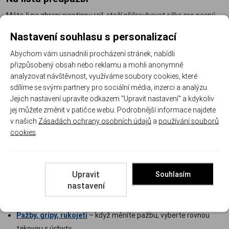
Máte-li na zbrani picatinny rail, stačí přišroubovat očko pro nosný
řemen. Pro odlehčená předpažbí se hodí kombinovaný adaptér
Nastavení souhlasu s personalizací
UTG, který pokryje systémy KeyMod i Picatinny jedním kusem.
Abychom vám usnadnili procházení stránek, nabídli
Standardní oko, nebo QD?
přizpůsobený obsah nebo reklamu a mohli anonymně
analyzovat návštěvnost, využíváme soubory cookies, které
Standardní poutko
– jednoduché a spolehlivé, řemen se
sdílíme se svými partnery pro sociální média, inzerci a analýzu.
provléká nebo cvaká karabinou; na loveckou zbraň bohatě stačí.
Jejich nastavení upravíte odkazem "Upravit nastavení" a kdykoliv
QD lůžko
– popruh odepnete jedním stiskem; praktické, když
jej můžete změnit v patičce webu. Podrobnější informace najdete
jeden řemen střídáte na více zbraních.
v našich
Zásadách ochrany osobních údajů
a
používání souborů
Kontrola dotažení
– jakýkoli úchyt po první pochůzce
cookies
.
zkontrolujte a dotáhněte, materiál si sedne.
Doporučené doplňky
Upravit
Souhlasím
nastavení
Popruhy na zbraně
– řemeny se standardními i QD konci, ke
kterým úchyty vybíráte.
Pažby, gripy, rukojeti
– když měníte pažbu, vyberte rovnou
takovou s úchyty.