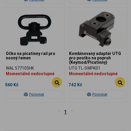
Očko na picatinny rail pro
Kombinovaný adaptér UTG
nosný řemen
pro poutko na popruh
(Keymod/Picatinny)
WAL 577105HK
UTG TL-SWPK01
Momentálně nedostupné
Momentálně nedostupné
560 Kč
742 Kč
Porovnat
Porovnat
1