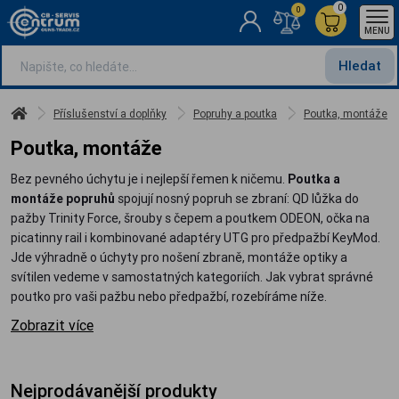
0
0
MENU
Hledat
Příslušenství a doplňky
Popruhy a poutka
Poutka, montáže
Poutka, montáže
Bez pevného úchytu je i nejlepší řemen k ničemu.
Poutka a
montáže popruhů
spojují nosný popruh se zbraní: QD lůžka do
pažby Trinity Force, šrouby s čepem a poutkem ODEON, očka na
picatinny rail i kombinované adaptéry UTG pro předpažbí KeyMod.
Jde výhradně o úchyty pro nošení zbraně, montáže optiky a
svítilen vedeme v samostatných kategoriích. Jak vybrat správné
poutko pro vaši pažbu nebo předpažbí, rozebíráme níže.
Zobrazit více
Nejprodávanější produkty