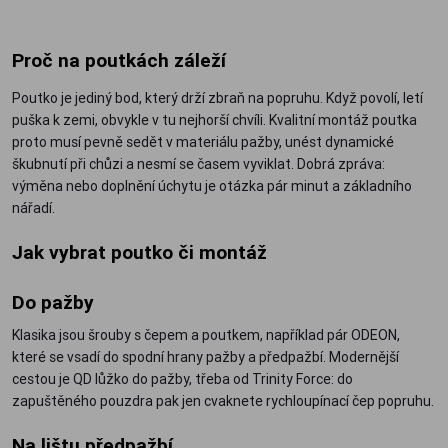
Proč na poutkách záleží
Poutko je jediný bod, který drží zbraň na popruhu. Když povolí, letí
puška k zemi, obvykle v tu nejhorší chvíli. Kvalitní montáž poutka
proto musí pevně sedět v materiálu pažby, unést dynamické
škubnutí při chůzi a nesmí se časem vyviklat. Dobrá zpráva:
výměna nebo doplnění úchytu je otázka pár minut a základního
nářadí.
Jak vybrat poutko či montáž
Do pažby
Klasika jsou šrouby s čepem a poutkem, například pár ODEON,
které se vsadí do spodní hrany pažby a předpažbí. Modernější
cestou je QD lůžko do pažby, třeba od Trinity Force: do
zapuštěného pouzdra pak jen cvaknete rychloupínací čep popruhu.
Na lištu předpažbí