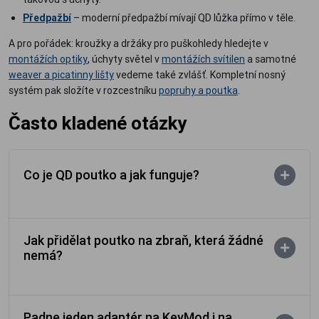
Předpažbí
– moderní předpažbí mívají QD lůžka přímo v těle.
A pro pořádek: kroužky a držáky pro puškohledy hledejte v
montážích optiky
, úchyty světel v
montážích svítilen
a samotné
weaver a picatinny lišty
vedeme také zvlášť. Kompletní nosný
systém pak složíte v rozcestníku
popruhy a poutka
.
Často kladené otázky
Co je QD poutko a jak funguje?
Jak přidělat poutko na zbraň, která žádné
nemá?
Padne jeden adaptér na KeyMod i na