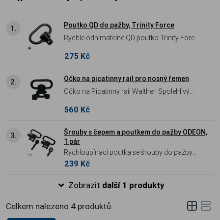
Poutko QD do pažby, Trinity Force
1.
Rychle odnímatelné QD poutko Trinity Force
s tlačítkem. Kompatibilní se všemi QD
275 Kč
adaptéry a určené pro jednobodové i
dvoubodové popruhy do šířky 31 mm
Očko na picatinny rail pro nosný řemen
2.
(1,25“).
Očko na Picatinny rail Walther. Spolehlivý
adaptér pro pevné uchycení nosného
560 Kč
řemenu, ideální pro malorážky a airsoftové
zbraně s 22mm lištou.
Šrouby s čepem a poutkem do pažby ODEON,
3.
1 pár
Rychloupínací poutka se šrouby do pažby
239 Kč
ODEON. Praktická sada pro snadné uchycení
a rychlé odepnutí zbraňového popruhu o
Zobrazit
další 1 produkty
šířce až 25,4 mm (1"). Balení obsahuje 1 pár.
Celkem nalezeno
4
produktů