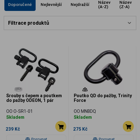
Název
Název
Doporučené
Nejlevnější
Nejdražší
(A-Z)
(Z-A)
Filtrace produktů
Šrouby s čepem a poutkem
Poutko QD do pažby, Trinity
do pažby ODEON, 1 pár
Force
OO O-SR1-01
OO MNBDQ
Skladem
Skladem
239 Kč
275 Kč
Porovnat
Porovnat