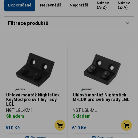
Název
Název
Doporučené
Nejlevnější
Nejdražší
(A-Z)
(Z-A)
Filtrace produktů
Úhlová montáž Nightstick
Úhlová montáž Nightstick
KeyMod pro svítilny řady
M-LOK pro svítilny řady LGL
LGL
NGT LGL-KM1
NGT LGL-ML1
Skladem
Skladem
610 Kč
610 Kč
Porovnat
Porovnat