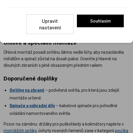
Kroužky se vyrábějí na konkrétní průměr těla svítilny. Před
nákupem si průměr změřte nebo dohledejte v parametrech
Upravit
Souhlasím
svítilny; volný kroužek nezachrání ani silné dotažení a těsný na
nastavení
svítilnu jednoduše nenasadíte.
Úhlové a speciální montáže
Úhlová montáž posadí svítilnu šikmo vedle lišty, aby nezacláněla
mířidlům a spínač zůstal na dosah palce. Oceníte ji hlavně na
dlouhých zbraních s plně obsazeným předním railem.
Doporučené doplňky
Svítilny na zbraně
– podvěsná světla, pro která jsou zdejší
montáže určené.
Spínače a náhradní díly
– kabelové spínače pro pohodlné
ovládání namontovaného světla.
Pozor na záměnu: držáky pro puškohledy a kolimátory najdete v
montážích optiky
, úchyty nosných řemenů zase v kategorii
poutka