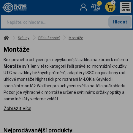
0
0
MENU
Hledat
Svítilny
Příslušenství
Montáže
Montáže
Bez pevného uchycení je i nejvýkonnější svítilna na zbrani k ničemu.
Montáže svítilen
v této kategorii řeší právě to: montážní kroužky
UTG na svítilny běžných průměrů, adaptéry ISSC na picatinny rail,
úhlové montáže Nightstick pro rozhraní M-LOK a KeyMod i
speciální montáž Walther pro uchycení světla na tělo puškohledu.
Pozor, jde výhradně o montáže určené svítilnám; držáky optiky a
samotné lišty vedeme zvlášť.
Zobrazit více
Nejprodávanější produkty