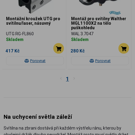
Montážní kroužek UTG pro
Montáž pro svítilny Walther
svítilnu/laser, násuvný
MGL1100X2 na tělo
puškohledu
UTG RG-FL860
WAL 3.7047
Skladem
Skladem
417 Kč
280 Kč
Porovnat
Porovnat
1
Na uchycení světla záleží
Svítilna na zbrani dostává při každém výstřelu ránu, kterou by
obyčejný držák dlouho nevydržel. Montáž proto musí světlo držet