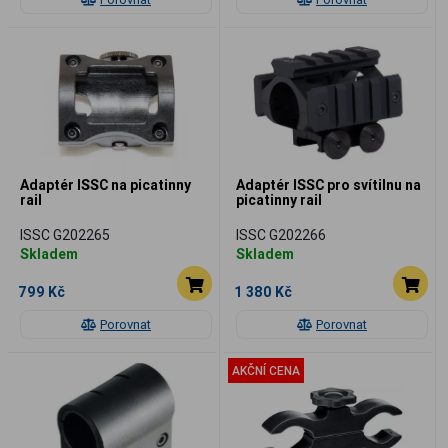
Adaptér ISSC na picatinny
Adaptér ISSC pro svítilnu na
rail
picatinny rail
ISSC G202265
ISSC G202266
Skladem
Skladem
799 Kč
1 380 Kč
Porovnat
Porovnat
AKČNÍ CENA