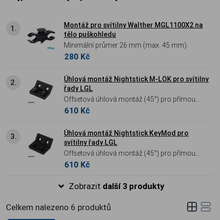
Montáž pro svítilny Walther MGL1100X2 na
1.
tělo puškohledu
Minimální průmer 26 mm (max. 45 mm).
280 Kč
Úhlová montáž Nightstick M-LOK pro svítilny
2.
řady LGL
Offsetová úhlová montáž (45°) pro přímou
610 Kč
instalaci svítilen řady LGL na systém M-LOK.
Vyrobena z odolného leteckého hliníku 6061-
T6 s černým eloxem. Ideální pro snížení
Úhlová montáž Nightstick KeyMod pro
3.
svítilny řady LGL
profilu svítilny na zbrani a lepší ergonomii
Offsetová úhlová montáž (45°) pro přímou
ovládání.
610 Kč
instalaci svítilen řady LGL na rozhraní
KeyMod. Vyrobena z odolného leteckého
Zobrazit
další 3 produkty
hliníku 6061-T6 s černým eloxem. Ideální pro
snížení profilu svítilny na zbrani a lepší
Celkem nalezeno
6
produktů
ergonomii ovládání.