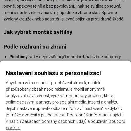
pevně, opakovatelně a bez povolování, jinak se svítilna posouvá,
mění směr kužele a v horším případě ze zbraně sletí. Správně
zvolený kroužek nebo adaptér je levná pojistka proti drahé škodě.
Jak vybrat montáž svítilny
Podle rozhraní na zbrani
Picatinny rail
– nejrozšířenější standard; nabízíme adaptéry
ISSC i klasické kroužky. Pokud vaše zbraň lištu nemá, pořídíte ji v
Nastavení souhlasu s personalizací
kategorii
montáže a weaver lišty
.
M-LOK a KeyMod
– odlehčená rozhraní moderních předpažbí;
Abychom vám usnadnili procházení stránek, nabídli
úhlové montáže Nightstick pro svítilny řady LGL kotvíte přímo
přizpůsobený obsah nebo reklamu a mohli anonymně
do drážek předpažbí.
analyzovat návštěvnost, využíváme soubory cookies, které
sdílíme se svými partnery pro sociální média, inzerci a analýzu.
Násuvné uchycení
– montážní kroužky UTG se nasouvají přímo
Jejich nastavení upravíte odkazem "Upravit nastavení" a kdykoliv
na zbraň, Walther pak nabízí montáž svítilny na tělo
jej můžete změnit v patičce webu. Podrobnější informace najdete
puškohledu.
v našich
Zásadách ochrany osobních údajů
a
používání souborů
cookies
.
Podle průměru svítilny