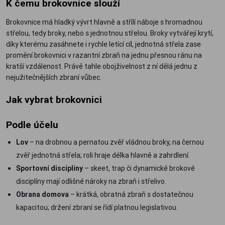
K čemu brokovnice slouží
Brokovnice má hladký vývrt hlavně a střílí náboje s hromadnou
střelou, tedy broky, nebo s jednotnou střelou. Broky vytvářejí krytí,
díky kterému zasáhnete i rychle letící cíl, jednotná střela zase
promění brokovnici v razantní zbraň na jednu přesnou ránu na
kratší vzdálenost. Právě tahle obojživelnost z ní dělá jednu z
nejužitečnějších zbraní vůbec.
Jak vybrat brokovnici
Podle účelu
Lov
– na drobnou a pernatou zvěř vládnou broky, na černou
zvěř jednotná střela; roli hraje délka hlavně a zahrdlení.
Sportovní disciplíny
– skeet, trap či dynamické brokové
disciplíny mají odlišné nároky na zbraň i střelivo.
Obrana domova
– krátká, obratná zbraň s dostatečnou
kapacitou; držení zbraní se řídí platnou legislativou.