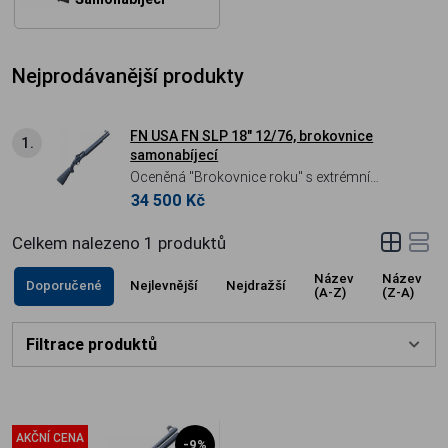
Nejprodávanější produkty
FN USA FN SLP 18" 12/76, brokovnice
1.
samonabíjecí
Oceněná "Brokovnice roku" s extrémní
34 500 Kč
kadencí. FN SLP™ (Self Loading Police) je
výsledkem více než staleté zkušenosti s
Celkem nalezeno
1
produktů
výrobou samonabíjecích brokovnic. Díky
schopnosti vypálit 8 ran za méně než jednu
Název
Název
Doporučené
Nejlevnější
Nejdražší
sekundu a ultra-spolehlivému plynovému
(A-Z)
(Z-A)
systému s výměnnými písty představuje
absolutní špičku v kategorii taktických
Filtrace produktů
brokovnic.
AKČNÍ CENA
-9%