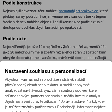
Podle konstrukce
Nejrychlejší návaznou ránu nabízejí
samonabíjecí brokovnice
, které
přebíjejí samy; podrobně se jim věnujeme v samostatné kategorii.
Vedle nich se v nabídce objevují i další konstrukce podle aktuální
dostupnosti, od klasických lámacích po opakovací.
Podle ráže
Nejrozšířenější je ráže 12 s nejširším výběrem střeliva, menší ráže
jako 20 nabídnou mírnější zpětný ráz a lehčí zbraň. Začátečníkům
obvykle doporučujeme dvanáctku, právě kvůli dostupnosti nábojů
všech typů.
Nastavení souhlasu s personalizací
Co k brokovnici pořídit
Abychom vám usnadnili procházení stránek, nabídli
Brokové speciální střely
– jednotné a speciální laborace pro
přizpůsobený obsah nebo reklamu a mohli anonymně
analyzovat návštěvnost, využíváme soubory cookies, které
přesnou ránu.
sdílíme se svými partnery pro sociální média, inzerci a analýzu.
Náhradní díly pro brokovnice
– od pružin po drobné součásti
Jejich nastavení upravíte odkazem "Upravit nastavení" a kdykoliv
závěru.
jej můžete změnit v patičce webu. Podrobnější informace najdete
Pušková pouzdra
– brokovnici přepravujte chráněnou.