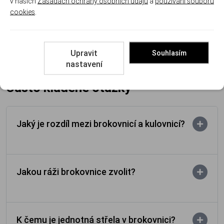
v našich
Zásadách ochrany osobních údajů
a
používání souborů
Čištění zbraní
– hladký vývrt si po brocích i plastových košíčcích
cookies
.
říká o pravidelnou péči.
Popruhy na zbraně
– na honu oceníte volné ruce.
Upravit
Souhlasím
Nevíte, kterým směrem se vydat? Přijďte si brokovnice porovnat
nastavení
na prodejnu. Ostatní palné zbraně najdete v přehledu
zbraně
.
Často kladené otázky
Jaký je rozdíl mezi brokovnicí a kulovnicí?
Jakou ráži brokovnice zvolit?
K čemu je jednotná střela v brokovnici?