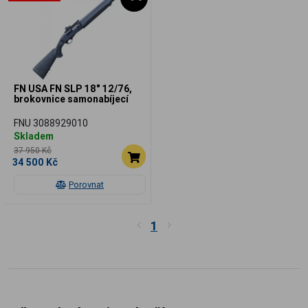
FN USA FN SLP 18" 12/76,
brokovnice samonabíjecí
FNU 3088929010
Skladem
37 950 Kč
34 500 Kč
Porovnat
1