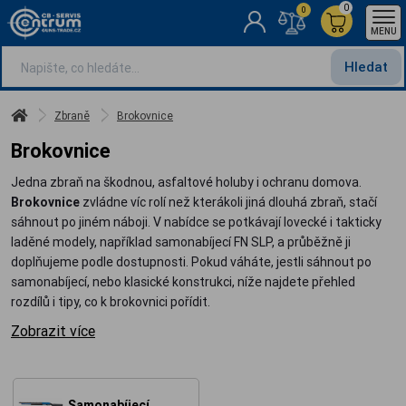
0
0
MENU
Hledat
Zbraně
Brokovnice
Brokovnice
Jedna zbraň na škodnou, asfaltové holuby i ochranu domova.
Brokovnice
zvládne víc rolí než kterákoli jiná dlouhá zbraň, stačí
sáhnout po jiném náboji. V nabídce se potkávají lovecké i takticky
laděné modely, například samonabíjecí FN SLP, a průběžně ji
doplňujeme podle dostupnosti. Pokud váháte, jestli sáhnout po
samonabíjecí, nebo klasické konstrukci, níže najdete přehled
rozdílů i tipy, co k brokovnici pořídit.
Zobrazit více
Samonabíjecí