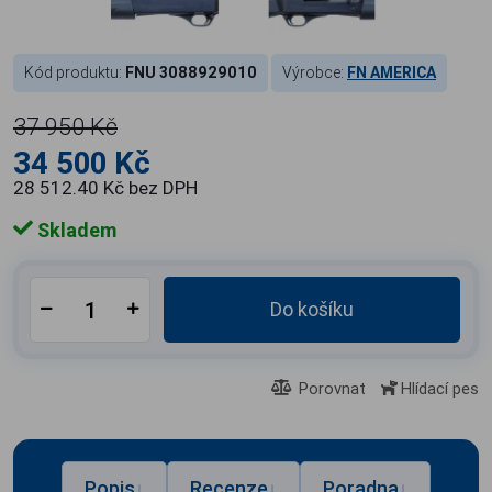
Kód produktu:
FNU 3088929010
Výrobce:
FN AMERICA
37 950 Kč
34 500 Kč
28 512.40 Kč bez DPH
Skladem
Do košíku
Porovnat
Hlídací pes
Popis
Recenze
Poradna
↓
↓
↓