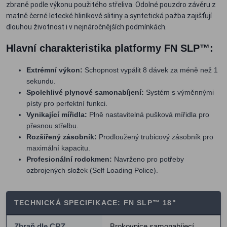
zbraně podle výkonu použitého střeliva. Odolné pouzdro závěru z
matně černé letecké hliníkové slitiny a syntetická pažba zajišťují
dlouhou životnost i v nejnáročnějších podmínkách.
Hlavní charakteristika platformy FN SLP™:
Extrémní výkon:
Schopnost vypálit 8 dávek za méně než 1
sekundu.
Spolehlivé plynové samonabíjení:
Systém s výměnnými
písty pro perfektní funkci.
Vynikající mířidla:
Plně nastavitelná pušková mířidla pro
přesnou střelbu.
Rozšířený zásobník:
Prodloužený trubicový zásobník pro
maximální kapacitu.
Profesionální rodokmen:
Navrženo pro potřeby
ozbrojených složek (Self Loading Police).
TECHNICKÁ SPECIFIKACE: FN SLP™ 18"
Zbraň dle CRZ
Brokovnice samonabíjecí