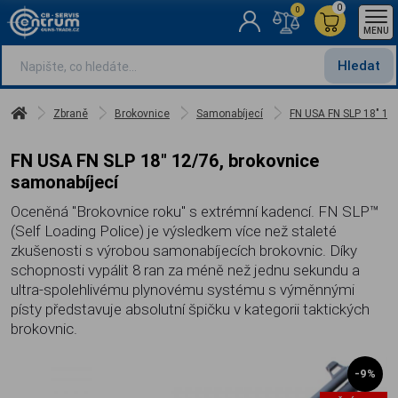
0
0
MENU
Hledat
Zbraně
Brokovnice
Samonabíjecí
FN USA FN SLP 18" 12
FN USA FN SLP 18" 12/76, brokovnice
samonabíjecí
Oceněná "Brokovnice roku" s extrémní kadencí. FN SLP™
(Self Loading Police) je výsledkem více než staleté
zkušenosti s výrobou samonabíjecích brokovnic. Díky
schopnosti vypálit 8 ran za méně než jednu sekundu a
ultra-spolehlivému plynovému systému s výměnnými
písty představuje absolutní špičku v kategorii taktických
brokovnic.
-9%