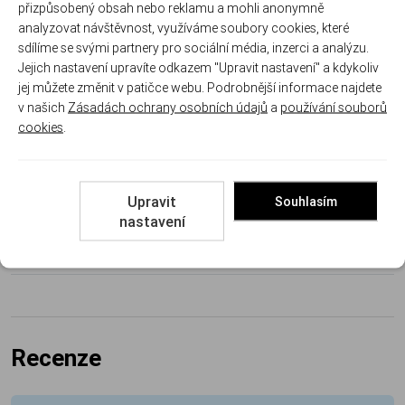
přizpůsobený obsah nebo reklamu a mohli anonymně
Další informace
analyzovat návštěvnost, využíváme soubory cookies, které
sdílíme se svými partnery pro sociální média, inzerci a analýzu.
Jejich nastavení upravíte odkazem "Upravit nastavení" a kdykoliv
Kód produktu:
FNU 3088929010
jej můžete změnit v patičce webu. Podrobnější informace najdete
v našich
Zásadách ochrany osobních údajů
a
používání souborů
Výrobce:
FN AMERICA
cookies
.
Parametry
Upravit
Souhlasím
nastavení
Délka hlavně:
18"
Ráže:
12/76
Recenze