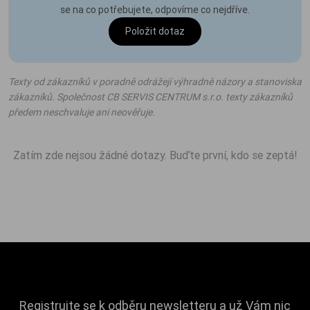
se na co potřebujete, odpovíme co nejdříve.
Položit dotaz
Texty od zákazníků v poradně odrážejí výhradně názory a stanoviska
zákazníků. Společnost CB SERVIS CENTRUM s.r.o. texty zákazníků
předem neschvaluje ani neověřuje.
Zatím zde nejsou žádné dotazy. Buďte první, kdo se zeptá!
Registrujte se k odběru newsletteru a už Vám nic