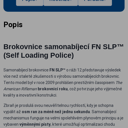
Popis
Brokovnice samonabíjecí FN SLP™
(Self Loading Police)
Samonabíjecí brokovnice
FN SLP™
o ráži 12 představuje výsledek
více než staleté zkušenosti s výrobou samonabíjecích brokovnic.
Tento model byl v roce 2009 prohlášen prestižním časopisem
The
American Rifleman
brokovnicí roku
, což potvrzuje jeho výjimečné
kvality a inovativní konstrukci.
Zbraň je proslulá svou neuvěřitelnou rychlostí, kdy je schopna
vypálit až
osm ran za méně než jednu sekundu
. Samonabíjecí
mechanismus funguje na velmi spolehlivém plynovém principu a je
vybaven
výměnnými písty
, které umožňují optimalizaci chodu