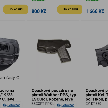
Do košíku
Do košíku
800 Kč
1 666 Kč
zdro na
Opaskové pouzdro na
Opaskové p
/19/23 -
pistoli Walther PPS, typ
pistoli Kel-
y C, levé
ESCORT, kožené, levé
pojistkou, p
pádlo, prav
ESCORT PPS L
CY-KT380
Porovnat
Porovnat