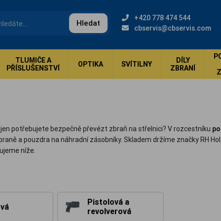
+420 778 474 544
Hledat
cbservis@cbservis.com
P
TLUMIČE A
DÍLY
OPTIKA
SVÍTILNY
PŘÍSLUŠENSTVÍ
ZBRANÍ
ebo jen potřebujete bezpečně převézt zbraň na střelnici? V rozcestníku
po
 zbraně a pouzdra na náhradní zásobníky. Skladem držíme značky RH Hol
nujeme níže.
Pistolová a
vá
revolverová