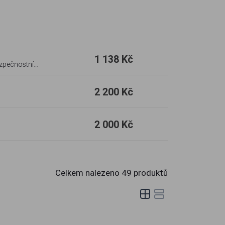
1 138 Kč
ezpečnostní
2 200 Kč
2 000 Kč
Celkem nalezeno
49
produktů