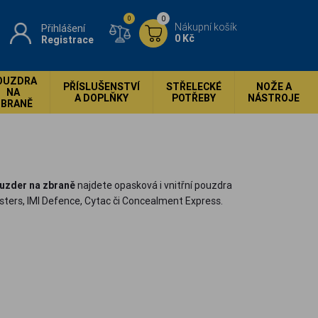
0
0
Nákupní košík
Přihlášení
0 Kč
Registrace
OUZDRA
PŘÍSLUŠENSTVÍ
STŘELECKÉ
NOŽE A
NA
A DOPLŇKY
POTŘEBY
NÁSTROJE
ZBRANĚ
uzder na zbraně
najdete opasková i vnitřní pouzdra
sters, IMI Defence, Cytac či Concealment Express.