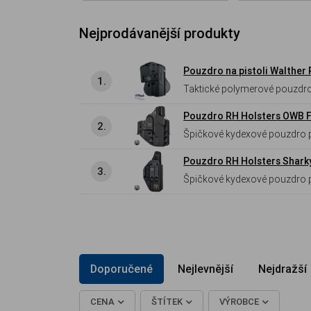
Nejprodávanější produkty
Pouzdro na pistoli Walther 
1.
Taktické polymerové pouzdro 
pojistku a integrovanou kole
Pouzdro RH Holsters OWB Fr
2.
Špičkové kydexové pouzdro pro
Pouzdro RH Holsters Sharky 
3.
Špičkové kydexové pouzdro pro
Doporučené
Nejlevnější
Nejdražší
CENA
ŠTÍTEK
VÝROBCE