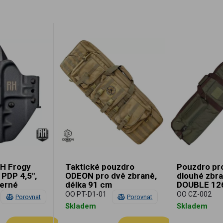
H Frogy
Taktické pouzdro
Pouzdro pr
 PDP 4,5",
ODEON pro dvě zbraně,
dlouhé zbr
černé
délka 91 cm
DOUBLE 12
lovecké
OO PT-D1-01
OO CZ-002
Porovnat
Porovnat
Skladem
Skladem