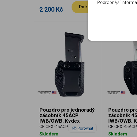
Podrobnější informa
Do košíku
2 200 Kč
1 448 Kč
Pouzdro pro jednoradý
Pouzdro pr
zásobník 45ACP
zásobník 4
IWB/OWB, Kydex
IWB/OWB, K
Carbon Fibre,
černé, Con
CE CEX-45ACP-SS-CF-MAG
CE CEX-45AC
Porovnat
Concealment Express
Express
Skladem
Skladem