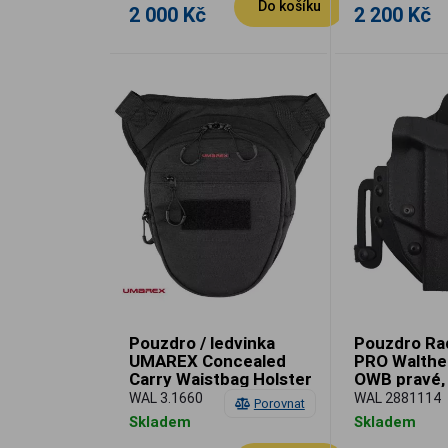
Do košíku
2 000 Kč
2 200 Kč
Pouzdro / ledvinka
Pouzdro Ra
UMAREX Concealed
PRO Walther
Carry Waistbag Holster
OWB pravé, 
loops 60 m
WAL 3.1660
WAL 2881114
Porovnat
Skladem
Skladem