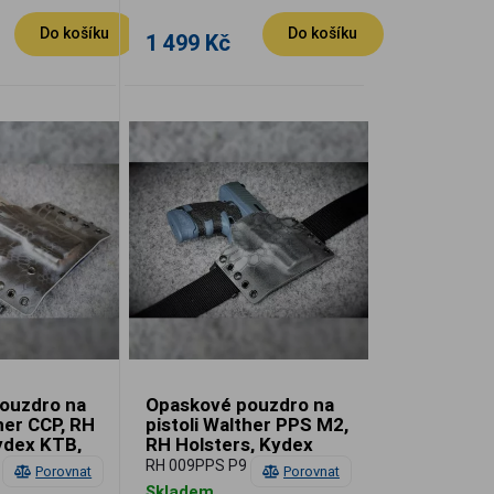
Do košíku
Do košíku
1 499 Kč
ouzdro na
Opaskové pouzdro na
ther CCP, RH
pistoli Walther PPS M2,
ydex KTB,
RH Holsters, Kydex
, pravé
KTG, SpeedLoops,
 45
RH 009PPS P9 45
Porovnat
Porovnat
pravé
Skladem