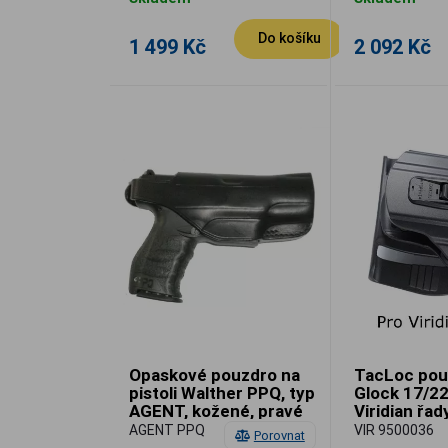
Do košíku
1 499 Kč
2 092 Kč
Opaskové pouzdro na
TacLoc pou
pistoli Walther PPQ, typ
Glock 17/22
AGENT, kožené, pravé
Viridian řad
AGENT PPQ
VIR 9500036
Porovnat