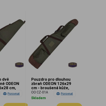
o dvě
Pouzdro pro dlouhou
aně ODEON
zbraň ODEON 126x29
6x28 cm,
cm - broušená kůže,
lovecké
OO CZ-01A
Porovnat
Porovnat
Skladem