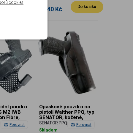
borů cookies
.
Do košíku
Do košíku
1 640 Kč
ridní poudro
Opaskové pouzdro na
S M2 IWB
pistoli Walther PPQ, typ
n Fibre,
SENATOR, kožené,
cealment
pravé
2-RH-CF-
SENATOR PPQ
Porovnat
Porovnat
Skladem