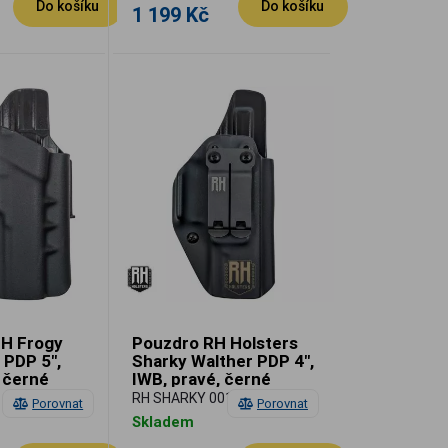
Do košíku
Do košíku
1 199 Kč
H Frogy
Pouzdro RH Holsters
 PDP 5",
Sharky Walther PDP 4",
 černé
IWB, pravé, černé
RH SHARKY 001
Porovnat
Porovnat
Skladem