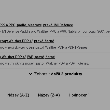
P99 a PPQ, pádlo, plastové, pravé, IMI Defence
IMI Defense Paddle pro Walther PPQ a P99. Nabízí plnou rotaci 360°, b
jnici pro zásobníkové pouzdro. Hmotnost pouze 110 g, orientace pravá.
ogy Walther PDP 4", pravé, černé
 vnější skryté nošení pistolí Walther PDP a PDP F-Series.
Walther PDP 4", IWB, pravé, černé
 vnitřní skryté nošení pistolí Walther PDP a PDP F-Series.
Zobrazit
další 3 produkty
Název (A-Z)
Název (Z-A)
Hodnocení