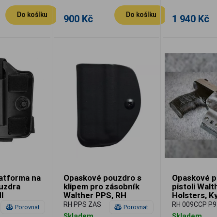
Do košíku
Do košíku
900 Kč
1 940 Kč
atforma na
Opaskové pouzdro s
Opaskové p
uzdra
klipem pro zásobník
pistoli Wal
I
Walther PPS, RH
Holsters, K
Holsters, Kydex
SpeedLoops
RH PPS ZAS
RH 009CCP P9
Porovnat
Porovnat
Skladem
Skladem