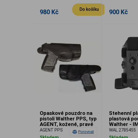
Do košíku
980 Kč
900 Kč
Opaskové pouzdro na
Stehenní pl
pistoli Walther PPS, typ
plastová po
AGENT, kožené, pravé
Walther - IM
AGENT PPS
WAL 2785455
Porovnat
Skladem
Skladem