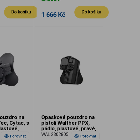
Do košíku
Do košíku
1 666 Kč
ouzdro na
Opaskové pouzdro na
Tec, Cytac, s
pistoli Walther PPX,
lastové,
pádlo, plastové, pravé,
é
IMI
WAL 2802805
Porovnat
Porovnat