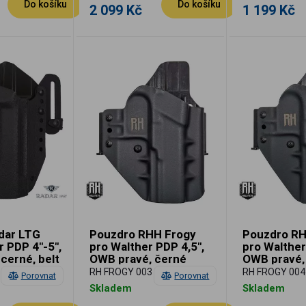
Do košíku
Do košíku
2 099 Kč
1 199 Kč
dar LTG
Pouzdro RHH Frogy
Pouzdro RH
 PDP 4"-5",
pro Walther PDP 4,5",
pro Walther
cerné, belt
OWB pravé, černé
OWB pravé,
m
RH FROGY 003
RH FROGY 004
Porovnat
Porovnat
Skladem
Skladem