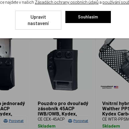
ce najdete v našich
Zásadách ochrany osobních údajů
a
používání sou
Do košíku
Do košíku
1 280 Kč
1 730 Kč
Upravit
Souhlasím
nastavení
o jednoradý
Pouzdro pro dvouřadý
Vnitrní hyb
5ACP
zásobník 45ACP
Walther PP
ydex,
IWB/OWB, Kydex,
Kydex Carbo
cealment
černé, Concealment
pravé, Con
P-SS-BK-MAG
CE CEX-45ACP-DS-BK-MAG
CE WTR-PPSM
Porovnat
Porovnat
Express
Express
Skladem
HYBRD
Skladem