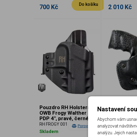
Do košíku
700 Kč
2 010 Kč
Pouzdro RH Holsters
Opaskové p
Nastavení sou
OWB Frogy Walther
pistoli Walt
PDP 4", pravé, černé
BODYGUARD 
Abychom vám usnadni
kožené, pra
RH FROGY 001
BODYGUARD II
Porovnat
analyzovat návštěvno
Skladem
Skladem
analýzu. Jejich nast