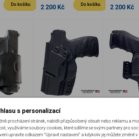
Do košíku
Do košíku
2 200 Kč
2 200 Kč
ouzdro na
Vnitrní pouzdro pro
Opaskové p
hlasu s personalizací
her PPS, typ
Walther PPS M2 IWB
Walther PP
II ,
Kydex Carbon, levé,
Kydex Carb
li procházení stránek, nabídli přizpůsobený obsah nebo reklamu a m
vé
Concealment Express
oboustrann
.PPS
CE WTR-PPSM2-CF-LH-VAR
CE WTR-PPQ-
st, využíváme soubory cookies, které sdílíme se svými partnery pro sociá
Porovnat
Porovnat
pruvleky, 
Skladem
Skladem
avení upravíte odkazem "Upravit nastavení" a kdykoliv jej můžete změnit v