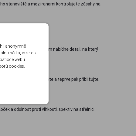
ého stanoviště a mezi ranami kontrolujete zásahy na
ohli anonymně
 12-36x a objektivem 60 mm nabídne detail, na který
lní média, inzerci a
 patičce webu.
borů cookies
.
ejnižší hodnotě, cíl najděte a teprve pak přibližujte.
ček a odolnost proti vlhkosti, spektiv na střelnici