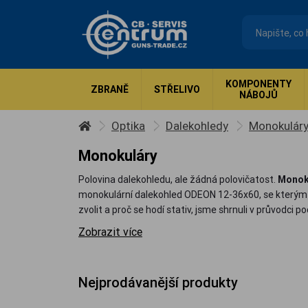
KOMPONENTY
ZBRANĚ
STŘELIVO
NÁBOJŮ
Optika
Dalekohledy
Monokulár
Monokuláry
Polovina dalekohledu, ale žádná polovičatost.
Monok
monokulární dalekohled ODEON 12-36x60, se kterým zk
zvolit a proč se hodí stativ, jsme shrnuli v průvodci p
Zobrazit více
Nejprodávanější produkty