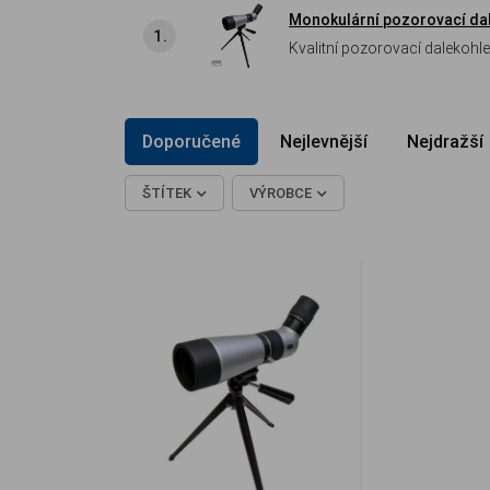
Monokulární pozorovací d
1.
Kvalitní pozorovací dalekohled ODE
cena/výkon, optické sklo Ba
Doporučené
Nejlevnější
Nejdražší
ŠTÍTEK
VÝROBCE