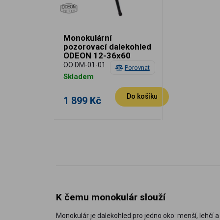
Monokulární
pozorovací dalekohled
ODEON 12-36x60
OO DM-01-01
Porovnat
Skladem
Do košíku
1 899 Kč
K čemu monokulár slouží
Monokulár je dalekohled pro jedno oko: menší, lehčí a 