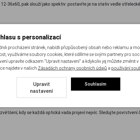
36x60, pak slouží jako spektiv: postavíte je na stativ vedle střeleck
hlasu s personalizací
li procházení stránek, nabídli přizpůsobený obsah nebo reklamu a m
le udržíte v ruce jen při nižším zvětšení. Pozorovací model s rozsahem
st, využíváme soubory cookies, které sdílíme se svými partnery pro sociá
avení upravíte odkazem "Upravit nastavení" a kdykoliv jej můžete změnit v
ce najdete v našich
Zásadách ochrany osobních údajů
a
používání sou
setinásobné zvětšení se obraz z ruky třese. U zoomu proto začínejte na n
Upravit
Souhlasím
tane namířený na terč celé odpoledne.
nastavení
zvětšení, kdy se každá optická vada projeví nejvíc. Sledujte povrstvení čo