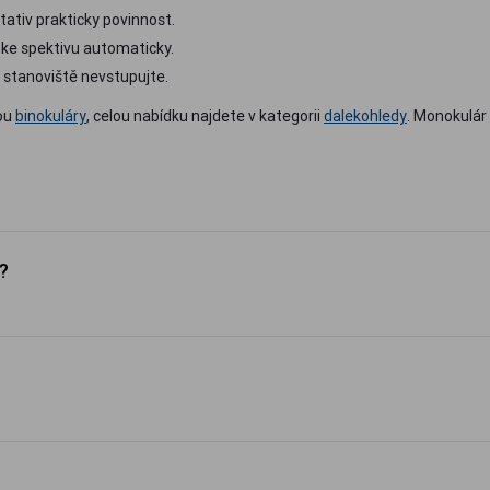
tativ prakticky povinnost.
i ke spektivu automaticky.
 stanoviště nevstupujte.
nou
binokuláry
, celou nabídku najdete v kategorii
dalekohledy
. Monokulár
?