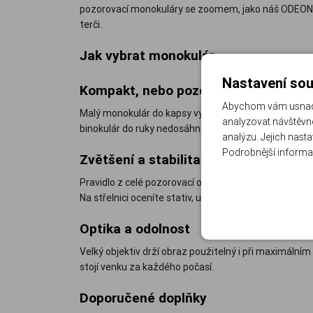
pozorovací monokuláry se zoomem, jako náš ODEON 12-
terči.
Jak vybrat monokulár
Nastavení sou
Kompakt, nebo pozorovací zoom
Abychom vám usnadni
Malý monokulár do kapsy vyhraje skladností, obraz a
analyzovat návštěvno
binokulár do ruky nedosáhne, počítá ovšem s oporou.
analýzu. Jejich nast
Podrobnější informa
Zvětšení a stabilita
Pravidlo z celé pozorovací optiky platí i tady: nad de
Na střelnici oceníte stativ, u kterého monokulár zůs
Optika a odolnost
Velký objektiv drží obraz použitelný i při maximálním 
stojí venku za každého počasí.
Doporučené doplňky