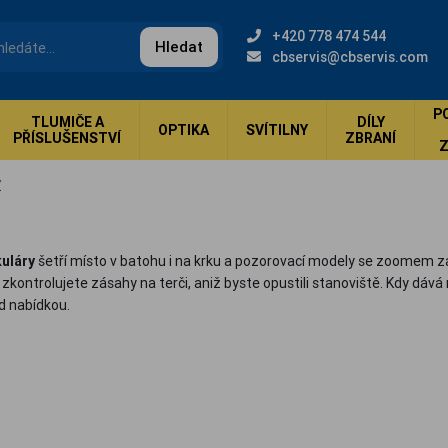
+420 778 474 544
Hledat
cbservis@cbservis.com
P
TLUMIČE A
DÍLY
OPTIKA
SVÍTILNY
PŘÍSLUŠENSTVÍ
ZBRANÍ
y
uláry
šetří místo v batohu i na krku a pozorovací modely se zoomem z
ontrolujete zásahy na terči, aniž byste opustili stanoviště. Kdy dává 
od nabídkou.