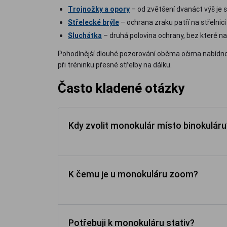
Trojnožky a opory
– od zvětšení dvanáct výš je s
Střelecké brýle
– ochrana zraku patří na střelnic
Sluchátka
– druhá polovina ochrany, bez které na
Pohodlnější dlouhé pozorování oběma očima nabíd
při tréninku přesné střelby na dálku.
Často kladené otázky
Kdy zvolit monokulár místo binokuláru
K čemu je u monokuláru zoom?
Potřebuji k monokuláru stativ?