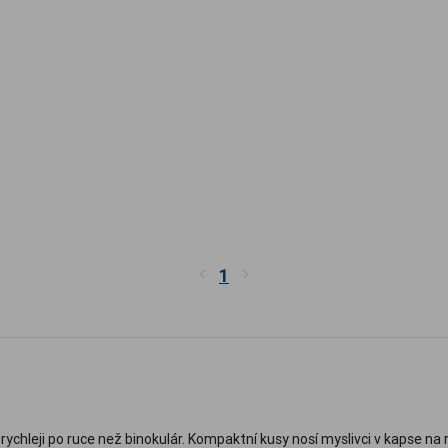
1
rychleji po ruce než binokulár. Kompaktní kusy nosí myslivci v kapse na ry