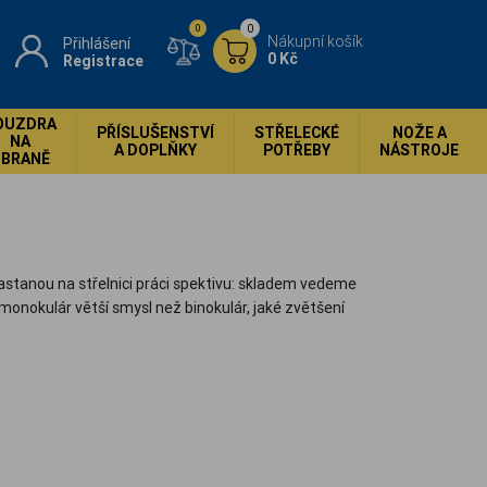
0
0
Nákupní košík
Přihlášení
0 Kč
Registrace
OUZDRA
PŘÍSLUŠENSTVÍ
STŘELECKÉ
NOŽE A
NA
A DOPLŇKY
POTŘEBY
NÁSTROJE
ZBRANĚ
astanou na střelnici práci spektivu: skladem vedeme
monokulár větší smysl než binokulár, jaké zvětšení