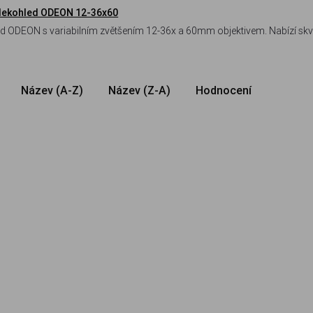
alekohled ODEON 12-36x60
ON s variabilním zvětšením 12-36x a 60mm objektivem. Nabízí skvělý poměr
K4 a vodotěsnou konstrukci plněnou dusíkem.
Název (A-Z)
Název (Z-A)
Hodnocení