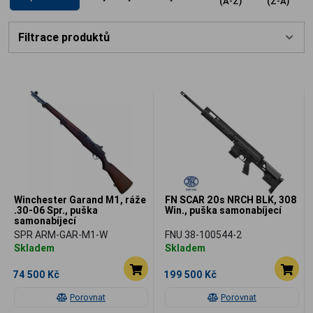
(A-Z)
(Z-A)
ceněný základ pro každého sběratele
vojenské historie.
Filtrace produktů
Winchester Garand M1, ráže
FN SCAR 20s NRCH BLK, 308
.30-06 Spr., puška
Win., puška samonabíjecí
samonabíjecí
SPR ARM-GAR-M1-W
FNU 38-100544-2
Skladem
Skladem
74 500 Kč
199 500 Kč
Porovnat
Porovnat