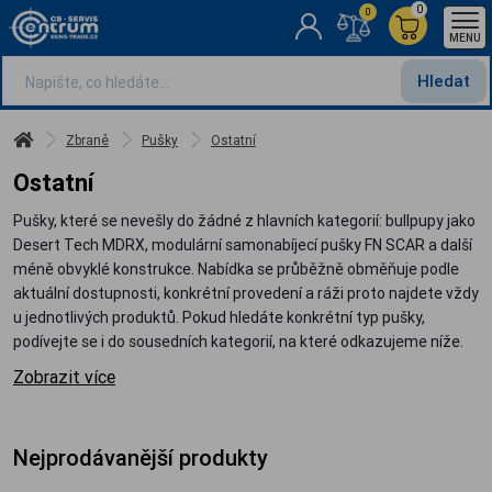
0
0
MENU
Hledat
Zbraně
Pušky
Ostatní
Ostatní
Pušky, které se nevešly do žádné z hlavních kategorií: bullpupy jako
Desert Tech MDRX, modulární samonabíjecí pušky FN SCAR a další
méně obvyklé konstrukce. Nabídka se průběžně obměňuje podle
aktuální dostupnosti, konkrétní provedení a ráži proto najdete vždy
u jednotlivých produktů. Pokud hledáte konkrétní typ pušky,
podívejte se i do sousedních kategorií, na které odkazujeme níže.
Zobrazit více
Nejprodávanější produkty