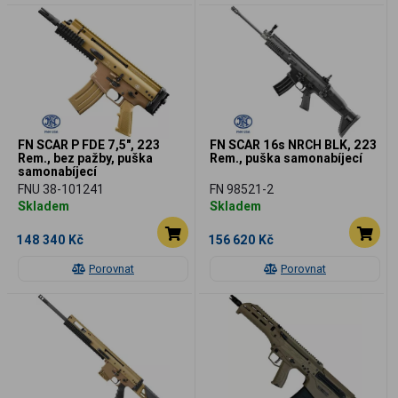
FN SCAR P FDE 7,5", 223
FN SCAR 16s NRCH BLK, 223
Rem., bez pažby, puška
Rem., puška samonabíjecí
samonabíjecí
FNU 38-101241
FN 98521-2
Skladem
Skladem
148 340 Kč
156 620 Kč
Porovnat
Porovnat