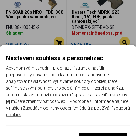
FN SCAR 20s NRCH FDE, 308
Desert Tech MDRX .223
Win., puška samonabíjecí
Rem., 16", FDE, puška
samonabíjecí
FNU 38-100545-2
DT-MDRX-SFF-BAC-SE
Skladem
Momentálně nedostupné
199 500 Kč
86 450 Kč
Porovnat
Porovnat
Nastavení souhlasu s personalizací
Abychom vám usnadnili procházení stránek, nabídli
přizpůsobený obsah nebo reklamu a mohli anonymně
analyzovat návštěvnost, využíváme soubory cookies, které
sdílíme se svými partnery pro sociální média, inzerci a analýzu.
Jejich nastavení upravíte odkazem "Upravit nastavení" a kdykoliv
jej můžete změnit v patičce webu. Podrobnější informace najdete
v našich
Zásadách ochrany osobních údajů
a
používání souborů
Desert Tech MDRX, ráže 300
cookies
.
BLK, 16", cerná, puška
samonabíjecí
DT-MDRX-SBB-DAC-FE
Momentálně nedostupné