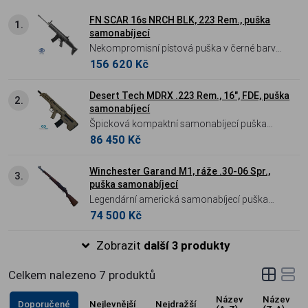
FN SCAR 16s NRCH BLK, 223 Rem., puška
1.
samonabíjecí
Nekompromisní pístová puška v černé barvě.
156 620 Kč
FN SCAR 16S NRCH nabízí legendární
odolnost, nízký zpětný ráz a inovovaný
systém nerecyklované natahovací páky pro
Desert Tech MDRX .223 Rem., 16", FDE, puška
2.
samonabíjecí
maximální bezpečnost a ergonomii.
Špicková kompaktní samonabíjecí puška
86 450 Kč
koncepce bull-pup ráži 223 Remington v
atraktivním barevném provedení FDE.
Winchester Garand M1, ráže .30-06 Spr.,
3.
puška samonabíjecí
Legendární americká samonabíjecí puška
74 500 Kč
M1 Garand z období druhé světové války v
ráži .30-06 Springfield. Zbraň, kterou generál
Zobrazit
další 3 produkty
Patton označil za „největší bojový
prostředek, jaký byl kdy navržen“, vyniká
Celkem nalezeno
7
produktů
masivní konstrukcí a ikonickým nabíjením na
8ranný rámeček. Neodmyslitelný a vysoce
Název
Název
Doporučené
Nejlevnější
Nejdražší