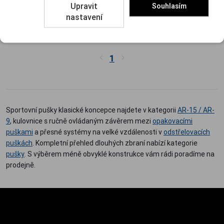
Upravit
Souhlasím
86 440 Kč
nastavení
Porovnat
1
Sportovní pušky klasické koncepce najdete v kategorii
AR-15 / AR-
9
, kulovnice s ručně ovládaným závěrem mezi
opakovacími
puškami
a přesné systémy na velké vzdálenosti v
odstřelovacích
puškách
. Kompletní přehled dlouhých zbraní nabízí kategorie
pušky
. S výběrem méně obvyklé konstrukce vám rádi poradíme na
prodejně.