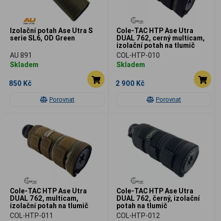
Izolační potah Ase Utra S
Cole-TAC HTP Ase Utra
serie SL6, OD Green
DUAL 762, cerný multicam,
izolační potah na tlumič
AU 891
COL-HTP-010
Skladem
Skladem
850 Kč
2 900 Kč
Porovnat
Porovnat
Cole-TAC HTP Ase Utra
Cole-TAC HTP Ase Utra
DUAL 762, multicam,
DUAL 762, černý, izolační
izolační potah na tlumič
potah na tlumič
COL-HTP-011
COL-HTP-012