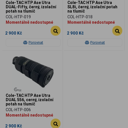
Cole-TAC HTP Ase Utra
Cole-TAC HTP Ase Utra
DUAL-Fifty, černý, izolační
SL8i, černý, izolační potah
potah na tlumič
na tlumič
COL-HTP-019
COL-HTP-018
Momentálně nedostupné
Momentálně nedostupné
2 900 Kč
2 900 Kč
Porovnat
Porovnat
Cole-TAC HTP Ase Utra
DUAL 556, cerný, izolační
potah na tlumič
COL-HTP-006
Momentálně nedostupné
2 900 Kč