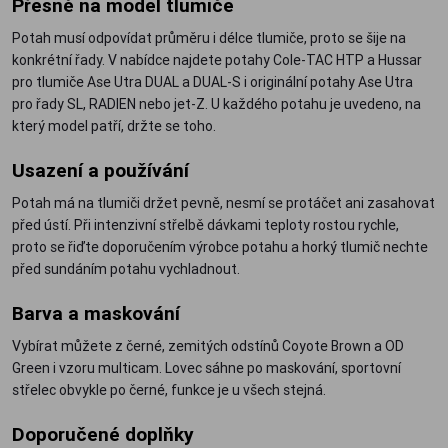
Přesně na model tlumiče
Potah musí odpovídat průměru i délce tlumiče, proto se šije na
konkrétní řady. V nabídce najdete potahy Cole-TAC HTP a Hussar
pro tlumiče Ase Utra DUAL a DUAL-S i originální potahy Ase Utra
pro řady SL, RADIEN nebo jet-Z. U každého potahu je uvedeno, na
který model patří, držte se toho.
Usazení a používání
Potah má na tlumiči držet pevně, nesmí se protáčet ani zasahovat
před ústí. Při intenzivní střelbě dávkami teploty rostou rychle,
proto se řiďte doporučením výrobce potahu a horký tlumič nechte
před sundáním potahu vychladnout.
Barva a maskování
Vybírat můžete z černé, zemitých odstínů Coyote Brown a OD
Green i vzoru multicam. Lovec sáhne po maskování, sportovní
střelec obvykle po černé, funkce je u všech stejná.
Doporučené doplňky