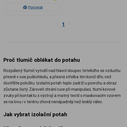
Porovnat
1
Proč tlumič oblékat do potahu
Rozpálený tlumič vytváří nad hlavní sloupec tetelícího se vzduchu
přesně v ose puškohledu, a přesná střelba tím končí dřív, než
dostřílíte položku. Izolační potah teplo zadrží u povrchu a obraz
zůstane čistý. Zároveň chrání ruce při manipulaci, tlumí kovové
zvuky při kontaktu s výstrojí a matný textil s maskovacím vzorem
se na lovu i v terénu chová nenápadněji než lesklý válec.
Jak vybrat izolační potah