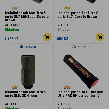
Izolační potah Ase Utra S
Izolační potah Ase Utra S
serie SL7 Mil-Spec, Coyote
serie SL7, Coyote Brown
Brown
AU 894MIL
AU 894
Skladem
Skladem
1 185 Kč
850 Kč
Porovnat
Porovnat
Izolační potah Ase Utra S
Izolační potah na tlumič Ase
serie SL5, OD Green
Utra RADIEN series, černý
AU 893
AU 890R
Skladem
Skladem