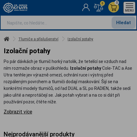
0
0
MENU
Hledat
Tlumiče a příslušenství
Izolační potahy
Izolační potahy
Po pár dávkách je tlumič horký natolik, že tetelící se vzduch nad
ním rozmaže obraz v puškohledu.
Izolační potahy
Cole-TAC a Ase
Utra tenhle jev výrazně omezí, ochrání ruce i výstroj před
rozpáleným povrchem a tlumiči dodají maskování. Šijí se na
konkrétní modely tlumičů, od řad DUAL a SL po RADIEN, takže sedí
jako ulité a neprotáčejí se. Jak potah vybrat a na co si dát při
používání pozor, čtěte níže.
Zobrazit více
Nejprodávanější produkty