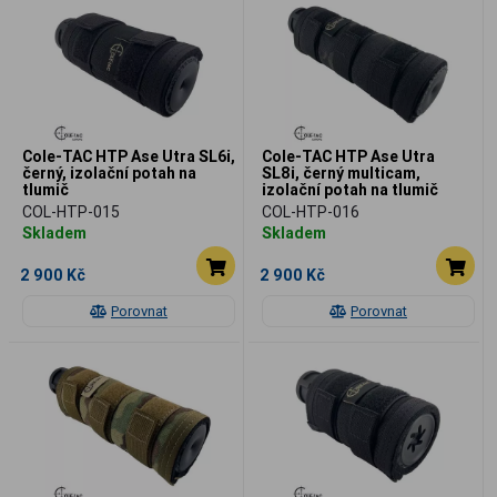
Cole-TAC HTP Ase Utra SL6i,
Cole-TAC HTP Ase Utra
černý, izolační potah na
SL8i, černý multicam,
tlumič
izolační potah na tlumič
COL-HTP-015
COL-HTP-016
Skladem
Skladem
2 900 Kč
2 900 Kč
Porovnat
Porovnat