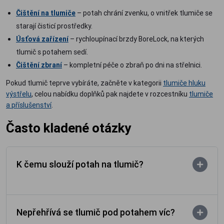
Čištění na tlumiče
– potah chrání zvenku, o vnitřek tlumiče se
starají čisticí prostředky.
Úsťová zařízení
– rychloupínací brzdy BoreLock, na kterých
tlumič s potahem sedí.
Čištění zbraní
– kompletní péče o zbraň po dni na střelnici.
Pokud tlumič teprve vybíráte, začněte v kategorii
tlumiče hluku
výstřelu
, celou nabídku doplňků pak najdete v rozcestníku
tlumiče
a příslušenství
.
Často kladené otázky
K čemu slouží potah na tlumič?
Nepřehřívá se tlumič pod potahem víc?