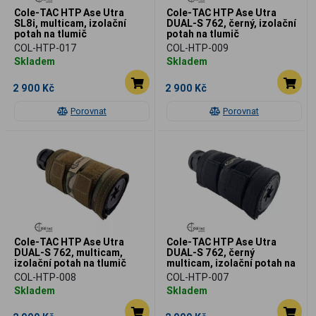
Cole-TAC HTP Ase Utra
Cole-TAC HTP Ase Utra
SL8i, multicam, izolační
DUAL-S 762, černý, izolační
potah na tlumič
potah na tlumič
COL-HTP-017
COL-HTP-009
Skladem
Skladem
2 900 Kč
2 900 Kč
Porovnat
Porovnat
Cole-TAC HTP Ase Utra
Cole-TAC HTP Ase Utra
DUAL-S 762, multicam,
DUAL-S 762, černý
izolační potah na tlumič
multicam, izolační potah na
tlumič
COL-HTP-008
COL-HTP-007
Skladem
Skladem