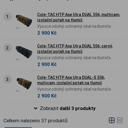
Cole-TAC HTP Ase Utra DUAL 556, multicam,
1.
izolační potah na tlumič
Vysoce odolný ochranný obal na tlumiče
2 900 Kč
hluku v maskovacím vzoru Multicam ,
určený speciálně pro samonabíjecí a
automatické zbraně .
Cole-TAC HTP Ase Utra DUAL 556, cerný,
2.
izolační potah na tlumič
Vysoce odolný ochranný obal na tlumiče
2 900 Kč
hluku v černém provedení , určený speciálně
pro samonabíjecí a automatické zbraně .
Cole-TAC HTP Ase Utra DUAL-S 556,
3.
multicam, izolační potah na tlumič
Vysoce odolný ochranný obal na tlumiče
2 900 Kč
hluku (verze Short ) v maskovacím vzoru
Multicam , určený speciálně pro
Zobrazit
další 3 produkty
samonabíjecí a automatické zbraně .
Celkem nalezeno
37
produktů