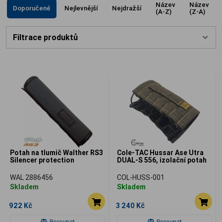
Název
Název
Doporučené
Nejlevnější
Nejdražší
(A-Z)
(Z-A)
Filtrace produktů
Potah na tlumič Walther RS3
Cole-TAC Hussar Ase Utra
Silencer protection
DUAL-S 556, izolační potah
WAL 2886456
COL-HUSS-001
Skladem
Skladem
922 Kč
3 240 Kč
Porovnat
Porovnat