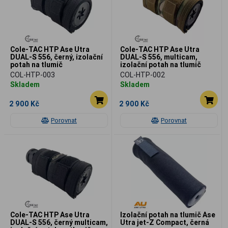
Cole-TAC HTP Ase Utra
Cole-TAC HTP Ase Utra
DUAL-S 556, černý, izolační
DUAL-S 556, multicam,
potah na tlumič
izolační potah na tlumič
COL-HTP-003
COL-HTP-002
Skladem
Skladem
2 900 Kč
2 900 Kč
Porovnat
Porovnat
Cole-TAC HTP Ase Utra
Izolační potah na tlumič Ase
DUAL-S 556, černý multicam,
Utra jet-Z Compact, černá