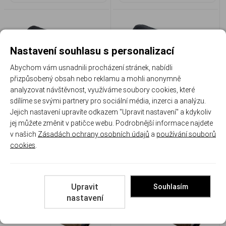
Nastavení souhlasu s personalizací
Abychom vám usnadnili procházení stránek, nabídli
přizpůsobený obsah nebo reklamu a mohli anonymně
Izolační potah Ase Utra S
Izolační potah Ase Utra S
analyzovat návštěvnost, využíváme soubory cookies, které
serie SL7 Mil-Spec, černá
serie SL7, černá
sdílíme se svými partnery pro sociální média, inzerci a analýzu.
Jejich nastavení upravíte odkazem "Upravit nastavení" a kdykoliv
AU 895MIL
AU 895
jej můžete změnit v patičce webu. Podrobnější informace najdete
Skladem
Skladem
v našich
Zásadách ochrany osobních údajů
a
používání souborů
1 185 Kč
850 Kč
cookies
.
Porovnat
Porovnat
Upravit
Souhlasím
nastavení