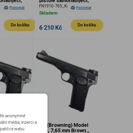
onabíjecí,
pistole samonabíjecí,
v, použitá
dobrý stav, použitá
FN1910-765_Kat2
Porovnat
Porovnat
Skladem
Do košíku
Do košíku
6 210 Kč
ohli anonymně
lní média, inzerci a
ng) Model
FN (Browning) Model
 patičce webu.
m Brown.,
125, 7,65 mm Brown.,