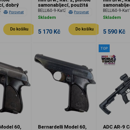
í, dobrý
samonabíjecí, použitá
samonabíjec
á
2
BELLI60-9-Kat2
BELLI60-9-Kat
Porovnat
Porovnat
Skladem
Skladem
Do košíku
Do košíku
5 170 Kč
5 590 Kč
TOP
 Model 60,
Bernardelli Model 60,
ADC AR-9 C