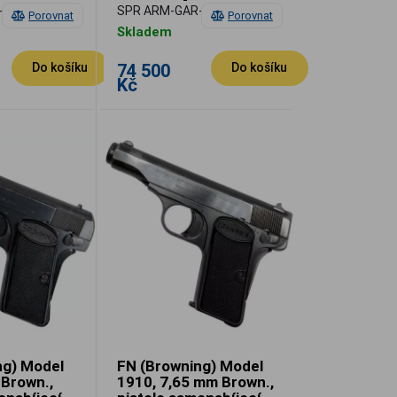
cí
-M1-IHC
SPR ARM-GAR-M1-W
Porovnat
Porovnat
Skladem
74 500
Do košíku
Do košíku
Kč
ng) Model
FN (Browning) Model
 Brown.,
1910, 7,65 mm Brown.,