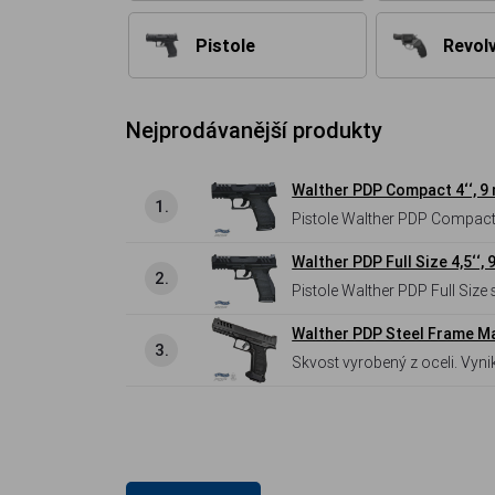
Pistole
Revol
Nejprodávanější produkty
Walther PDP Compact 4‘‘, 9
1.
Pistole Walther PDP Compact 
plnohodnotné služební zbraně
Walther PDP Full Size 4,5‘‘,
2.
Pistole Walther PDP Full Size
Optics Ready systémem pro 
Walther PDP Steel Frame Ma
3.
Skvost vyrobený z oceli. Vyn
Maximální komfort pro střelce