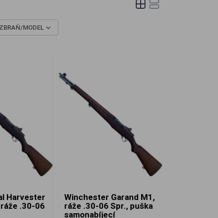
ZBRAŇ/MODEL
al Harvester
Winchester Garand M1,
ráže .30-06
ráže .30-06 Spr., puška
samonabíjecí