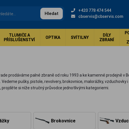
+420 778 474 544
Hledat
cbservis@cbservis.com
P
TLUMIČE A
DÍLY
OPTIKA
SVÍTILNY
PŘÍSLUŠENSTVÍ
ZBRANÍ
rade prodáváme palné zbraně od roku 1993 a ke kamenné prodejně v Borku
 Vedeme pušky, pistole, revolvery, brokovnice, malorážky, vzduchovky 
 projděte si níže stručný průvodce jednotlivými kategoriemi.
ážky
Brokovnice
Vzduc