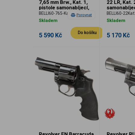
7,65 mm Brw., Kat. 1,
22 LR, Kat. 
pistole samonabíjecí,
samonabíjec
použitá
BELLI60-765-Kat1
BELLI60-22Kat
Porovnat
Skladem
Skladem
Do košíku
5 590 Kč
5 170 Kč
Revolver FN Barracuda,
Revolver R