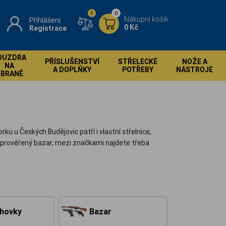
0
0
Nákupní košík
Přihlášení
0 Kč
Registrace
OUZDRA
PŘÍSLUŠENSTVÍ
STŘELECKÉ
NOŽE A
NA
A DOPLŇKY
POTŘEBY
NÁSTROJE
ZBRANĚ
 u Českých Budějovic patří i vlastní střelnice,
i prověřený bazar, mezi značkami najdete třeba
hovky
Bazar