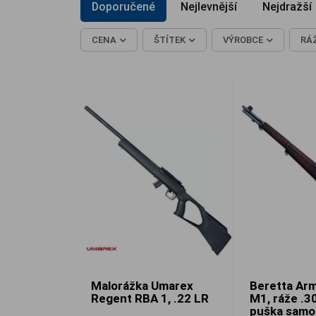
Doporučené
Nejlevnější
Nejdražší
CENA
ŠTÍTEK
VÝROBCE
RÁ
Malorážka Umarex
Beretta Arm
Regent RBA 1, .22 LR
M1, ráže .30
puška samo