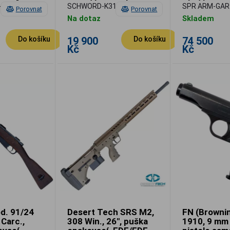
samonabíje
-M1-BER
SCHWORD-K31-A
SPR ARM-GAR
Porovnat
Porovnat
Na dotaz
Skladem
19 900
74 500
Do košíku
Do košíku
Kč
Kč
d. 91/24
Desert Tech SRS M2,
FN (Browni
 Carc.,
308 Win., 26", puška
1910, 9 mm