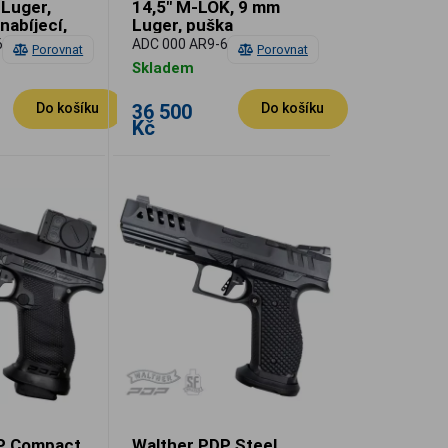
 Luger,
14,5" M-LOK, 9 mm
nabíjecí,
Luger, puška
 Shoot
samonabíjecí, 2025
6-R
ADC 000 AR9-6-ML
Porovnat
Porovnat
World Shoot
Skladem
36 500
Do košíku
Do košíku
Kč
P Compact
Walther PDP Steel