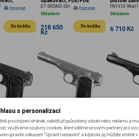
vací,
opakovací, FDE/FDE
pistole sam
výborný sta
24TS
DT-SRSM2-004
FN1910-9Kat1
Porovnat
Porovnat
Skladem
Skladem
218 650
Do košíku
Do košíku
6 710 Kč
Kč
hlasu s personalizací
li procházení stránek, nabídli přizpůsobený obsah nebo reklamu a m
st, využíváme soubory cookies, které sdílíme se svými partnery pro sociá
910/22,
FN (Browning) Model
FN (Browni
avení upravíte odkazem "Upravit nastavení" a kdykoliv jej můžete změnit v
.,
1910/22, 7,65 mm
125, 7,65 m