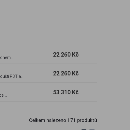
22 260 Kč
ýkonem
22 260 Kč
pouští PDT a
53 310 Kč
ce.
Celkem nalezeno
171
produktů