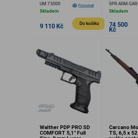
UM 7.5000
SPR ARM-GAR
Porovnat
Skladem
Skladem
74 500
Do košíku
9 110 Kč
Kč
Walther PDP PRO SD
Carcano Mo
COMFORT 5,1" Full
TS, 6,5 x 52