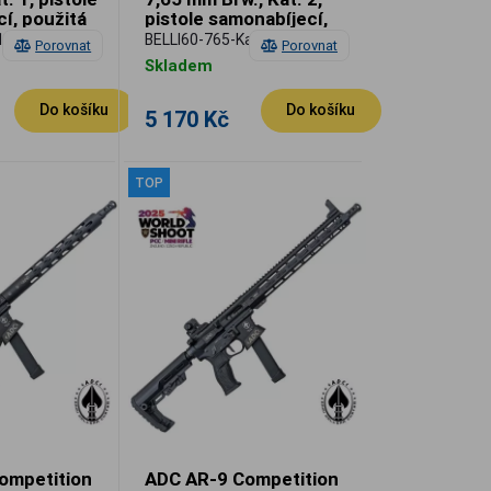
í, použitá
pistole samonabíjecí,
použitá
1
BELLI60-765-Kat2
Porovnat
Porovnat
Skladem
Do košíku
Do košíku
5 170 Kč
TOP
ompetition
ADC AR-9 Competition