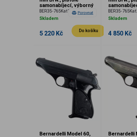
samonabíjecí, výborný
samonabíjec
stav, použitá
stav, použit
BER35-765Kat1
BER35-765Kat
Porovnat
Skladem
Skladem
Do košíku
5 220 Kč
4 850 Kč
Bernardelli Model 60,
Bernardelli