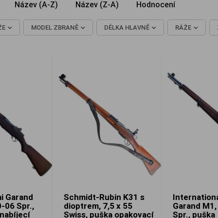
Název (A-Z)
Název (Z-A)
Hodnocení
ŽE
MODEL ZBRANĚ
DÉLKA HLAVNĚ
RÁŽE
i Garand
Schmidt-Rubin K31 s
Internation
-06 Spr.,
dioptrem, 7,5 x 55
Garand M1, 
nabíjecí
Swiss, puška opakovací
Spr., puška