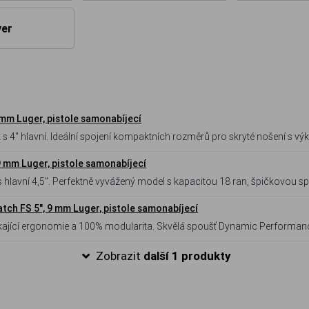
ver
 mm Luger, pistole samonabíjecí
s 4" hlavní. Ideální spojení kompaktních rozměrů pro skryté nošení s v
. Kapacita 15 ran, špičková spoušť PDT a Optics Ready systém.
 9 mm Luger, pistole samonabíjecí
 s hlavní 4,5". Perfektně vyvážený model s kapacitou 18 ran, špičkovou s
snadnou montáž kolimátoru.
tch FS 5", 9 mm Luger, pistole samonabíjecí
ikající ergonomie a 100% modularita. Skvělá spoušť Dynamic Performan
 a jeho ruce.
Zobrazit
další 1 produkty