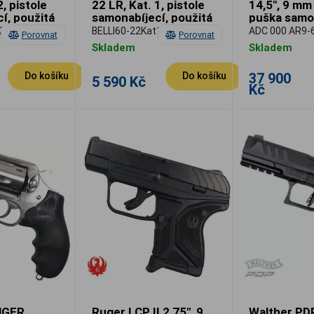
2, pistole
22 LR, Kat. 1, pistole
14,5", 9 mm
í, použitá
samonabíjecí, použitá
puška samo
2025 World
2
BELLI60-22Kat1
ADC 000 AR9-
Porovnat
Porovnat
Skladem
Skladem
37 900
Do košíku
Do košíku
5 590 Kč
Kč
UGER
Ruger LCP II 2,75", 9
Walther PD