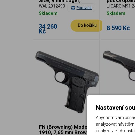
Size, 9 mm Luger,
puška opako
pistole samonabíjecí
použitá
WAL 2912490
LI CARC M91 
Porovnat
Skladem
Skladem
34 260
Do košíku
8 590 Kč
Kč
Nastavení sou
Abychom vám usnadni
analyzovat návštěvno
FN (Browning) Model
FN Model 1
analýzu. Jejich nast
1910, 7,65 mm Brown.,
7,65 mm Brw