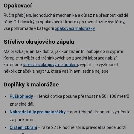
Opakovací
Ruční přebíjení, jednoduchá mechanika a důraz na přesnost každé
rány. Od klasických opakovaček Umarex po rovnotažné systémy,
vše pohromadě v kategorii
opakovací malorážky
.
Střelivo okrajového zápalu
Malorážka je jen tak dobrá, jak konzistentní náboje do ní sypete.
Kompletní výběr od tréninkových po závodní laborace nabízí
kategorie
střelivo s okrajovým zápalem
; vyplatí se vyzkoušet
několik značek a najít tu, která vaší hlavni sedne nejlépe.
Doplňky k malorážce
Puškohledy
– i lehká optika posune přesnost na 50 i 100 metrů
znatelně dál.
Náhradní díly pro malorážky
– opotřebené drobnosti vyměníte
za pár korun.
Čištění zbraní
– ráže 22 LR hodně špiní, pravidelná péče udrží