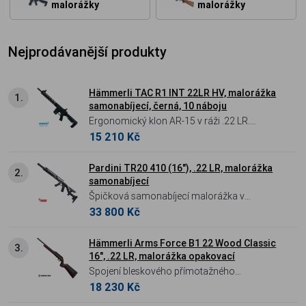
malorážky
malorážky
Nejprodávanější produkty
Hämmerli TAC R1 INT 22LR HV, malorážka
1.
samonabíjecí, černá, 10 náboju
Ergonomický klon AR-15 v ráži .22 LR.
15 210 Kč
Samonabíjecí malorážka Hämmerli TAC R1
je ideálním tréninkovým nástrojem pro
dynamickou střelbu. Nabízí shodnou
Pardini TR20 410 (16"), .22 LR, malorážka
2.
samonabíjecí
ergonomii s velkorážnou AR-15, M-LOK
Špičková samonabíjecí malorážka v
předpažbí a sklopná mířidla pro autentický
33 800 Kč
nekompromisní kvalitě Pardini. Model TR20
střelecký zážitek s nízkými náklady.
410 kombinuje prověřený systém
olympijských pistolí s moderní ergonomií
Hämmerli Arms Force B1 22 Wood Classic
3.
16", .22 LR, malorážka opakovací
dlouhé zbraně. Díky precizní Match hlavni s
Spojení bleskového přímotažného
úsťovým kompenzátorem, plně stavitelné
18 230 Kč
mechanismu a unikátního designu pažby v
spoušti a extrémně dlouhé Picatinny liště pro
patině Antique Gray. Hämmerli Arms Force