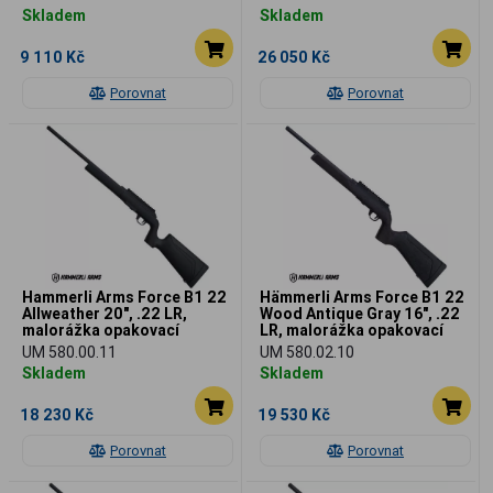
Skladem
Skladem
9 110 Kč
26 050 Kč
Porovnat
Porovnat
Hammerli Arms Force B1 22
Hämmerli Arms Force B1 22
Allweather 20", .22 LR,
Wood Antique Gray 16", .22
malorážka opakovací
LR, malorážka opakovací
UM 580.00.11
UM 580.02.10
Skladem
Skladem
18 230 Kč
19 530 Kč
Porovnat
Porovnat