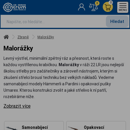
0
0
MENU
Hledat
Zbraně
Malorážky
Malorážky
Levný výstřel, minimální zpětný ráz a přesnost, která roste s
každou vystřílenou krabičkou.
Malorážky
v ráži 22 LR jsou nejlepší
školou střelby pro začátečníky a zároveň nástrojem, kterým si
zkušení střelci brousí techniku bez velkých nákladů. Vedeme
samonabíjecí modely Hämmerli a Pardini i opakovací pušky
Umarex. Kterou konstrukci zvolit a jaké střelivo k ní patří,
rozebíráme níže.
Zobrazit více
Samonabíjecí
Opakovací