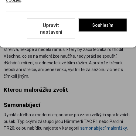
cookies
.
Upravit
Souhlasím
Proč se střelba učí na malorážce
nastavení
Náboj 22 LR s okrajovým zápalem stojí zlomek ceny puškového
střeliva, nekope a nedělá rámus, který by začátečníka rozhodil.
Všechno, co se na malorážce naučíte, tedy práci se spouští,
dýchání i míření, si odnesete k větším rážím. A protože trénink
nebolí ani střelce, ani peněženku, vystřílíte za sezónu víc než s
čímkoli jiným.
Kterou malorážku zvolit
Samonabíjecí
Rychlá střelba a moderní ergonomie po vzoru velkých sportovních
pušek. Typickými zástupci jsou Hämmerli TAC R1 nebo Pardini
TR20; celou nabídku najdete v kategorii
samonabíjecí malorážky
.