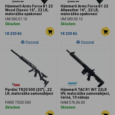
Hämmerli Arms Force B1 22
Hämmerli Arms Force B1 22
Wood Classic 16", .22 LR,
Allweather 16", .22 LR,
malorážka opakovací
malorážka opakovací
UM 580.01.10
UM 580.00.10
Skladem
Skladem
18 230 Kč
18 230 Kč
Porovnat
Porovnat
Pardini TR20 500 (20"), .22
Hämmerli TAC R1 INT 22LR
LR, malorážka samonabíjecí
HV, malorážka samonabíjecí,
černá, 10 náboju
PARD TR20 500
HAM 576.06.00
Skladem
Skladem