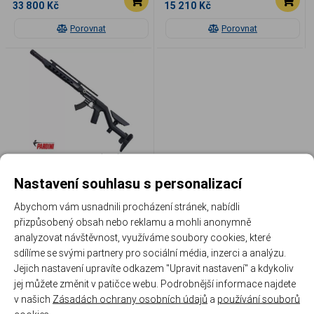
33 800 Kč
15 210 Kč
Porovnat
Porovnat
Pardini TR20 410 (16"), .22
LR, malorážka samonabíjecí
Nastavení souhlasu s personalizací
PARD TR20
Abychom vám usnadnili procházení stránek, nabídli
Momentálně nedostupné
přizpůsobený obsah nebo reklamu a mohli anonymně
33 800 Kč
analyzovat návštěvnost, využíváme soubory cookies, které
sdílíme se svými partnery pro sociální média, inzerci a analýzu.
Porovnat
Jejich nastavení upravíte odkazem "Upravit nastavení" a kdykoliv
jej můžete změnit v patičce webu. Podrobnější informace najdete
1
v našich
Zásadách ochrany osobních údajů
a
používání souborů