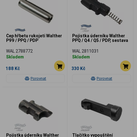
Čep hřbetu rukojeti Walther
Pojistka úderníku Walther
P99 / PPQ / PDP
PPQ / Q4 / Q5 / PDP, sestava
WAL 2788772
WAL 2811031
Skladem
Skladem
188 Kč
330 Kč
Porovnat
Porovnat
Pojistka úderníku Walther
Tlačítko vypouštění