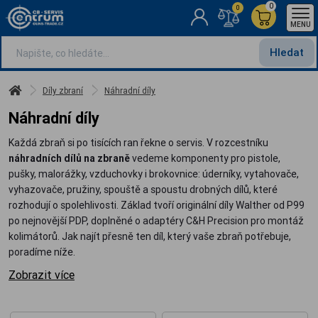
0
0
MENU
Hledat
Díly zbraní
Náhradní díly
Náhradní díly
Každá zbraň si po tisících ran řekne o servis. V rozcestníku
náhradních dílů na zbraně
vedeme komponenty pro pistole,
pušky, malorážky, vzduchovky i brokovnice: úderníky, vytahovače,
vyhazovače, pružiny, spouště a spoustu drobných dílů, které
rozhodují o spolehlivosti. Základ tvoří originální díly Walther od P99
po nejnovější PDP, doplněné o adaptéry C&H Precision pro montáž
kolimátorů. Jak najít přesně ten díl, který vaše zbraň potřebuje,
poradíme níže.
Zobrazit více