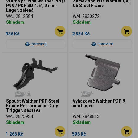
Vratná pružina Walther PPQ /
Zámek spouště Walther Q4,
P99 / PDP SD 4.6", 9 mm
Q5 Steel Frame
Luger, zelená
WAL 2812584
WAL 2830272
Skladem
Skladem
936 Kč
2 534 Kč
Porovnat
Porovnat
Spoušt Walther PDP Steel
Vyhazovač Walther PDP, 9
Frame Performance Duty
mm Luger
Trigger, sestava
WAL 2875934
WAL 2848813
Skladem
Skladem
1 266 Kč
596 Kč