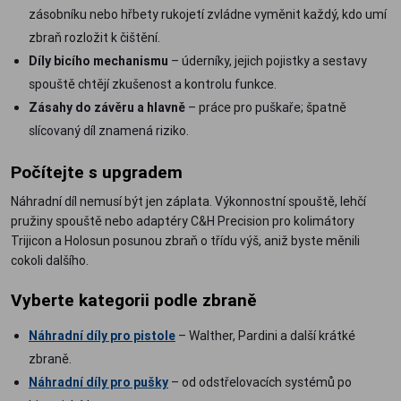
zásobníku nebo hřbety rukojetí zvládne vyměnit každý, kdo umí
zbraň rozložit k čištění.
Díly bicího mechanismu
– úderníky, jejich pojistky a sestavy
spouště chtějí zkušenost a kontrolu funkce.
Zásahy do závěru a hlavně
– práce pro puškaře; špatně
slícovaný díl znamená riziko.
Počítejte s upgradem
Náhradní díl nemusí být jen záplata. Výkonnostní spouště, lehčí
pružiny spouště nebo adaptéry C&H Precision pro kolimátory
Trijicon a Holosun posunou zbraň o třídu výš, aniž byste měnili
cokoli dalšího.
Vyberte kategorii podle zbraně
Náhradní díly pro pistole
– Walther, Pardini a další krátké
zbraně.
Náhradní díly pro pušky
– od odstřelovacích systémů po