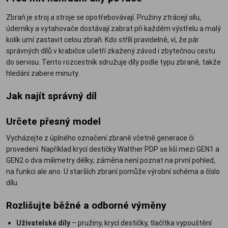
Zbraň je stroj a stroje se opotřebovávají. Pružiny ztrácejí sílu,
úderníky a vytahovače dostávají zabrat při každém výstřelu a malý
kolík umí zastavit celou zbraň. Kdo střílí pravidelně, ví, že pár
správných dílů v krabičce ušetří zkažený závod i zbytečnou cestu
do servisu. Tento rozcestník sdružuje díly podle typu zbraně, takže
hledání zabere minuty.
Jak najít správný díl
Určete přesný model
Vycházejte z úplného označení zbraně včetně generace či
provedení. Například krycí destičky Walther PDP se liší mezi GEN1 a
GEN2 o dva milimetry délky; záměna není poznat na první pohled,
na funkci ale ano. U starších zbraní pomůže výrobní schéma a číslo
dílu.
Rozlišujte běžné a odborné výměny
Uživatelské díly
– pružiny, krycí destičky, tlačítka vypouštění