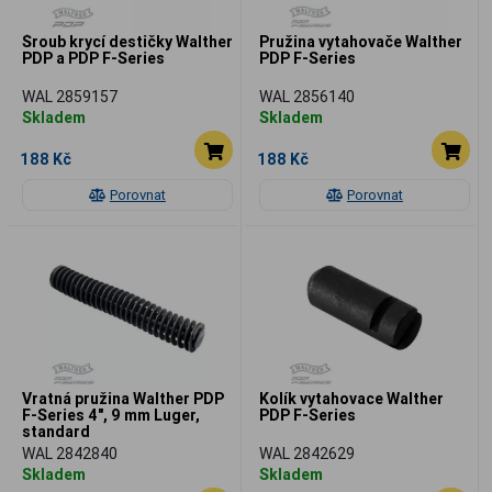
Šroub krycí destičky Walther
Pružina vytahovače Walther
PDP a PDP F-Series
PDP F-Series
WAL 2859157
WAL 2856140
Skladem
Skladem
188 Kč
188 Kč
Porovnat
Porovnat
Vratná pružina Walther PDP
Kolík vytahovace Walther
F-Series 4", 9 mm Luger,
PDP F-Series
standard
WAL 2842840
WAL 2842629
Skladem
Skladem