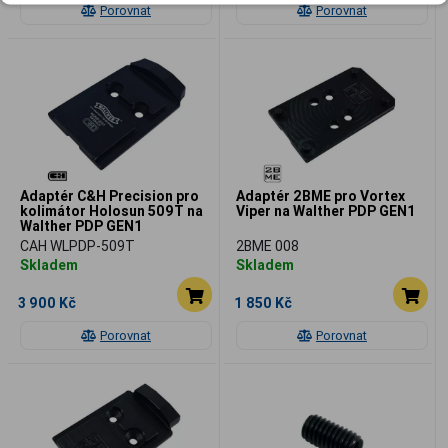
Porovnat
Porovnat
Adaptér C&H Precision pro
Adaptér 2BME pro Vortex
kolimátor Holosun 509T na
Viper na Walther PDP GEN1
Walther PDP GEN1
CAH WLPDP-509T
2BME 008
Skladem
Skladem
3 900 Kč
1 850 Kč
Porovnat
Porovnat