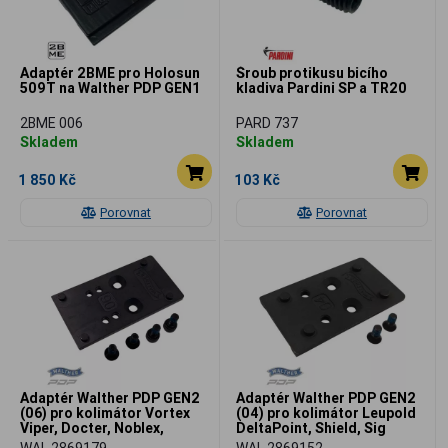
Adaptér 2BME pro Holosun
Šroub protikusu bicího
509T na Walther PDP GEN1
kladiva Pardini SP a TR20
2BME 006
PARD 737
Skladem
Skladem
1 850 Kč
103 Kč
Porovnat
Porovnat
Adaptér Walther PDP GEN2
Adaptér Walther PDP GEN2
(06) pro kolimátor Vortex
(04) pro kolimátor Leupold
Viper, Docter, Noblex,
DeltaPoint, Shield, Sig
Meopta
Romeo Zero
WAL 2869179
WAL 2869152