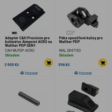
Adaptér C&H Precision pro
Páka spoušťové kulisy pro
kolimátor Aimpoint ACRO na
Walther PDP
Walther PDP GEN1
CAH WLPDP-ACRO
WAL 2847183
Skladem
Skladem
3 900 Kč
596 Kč
Porovnat
Porovnat