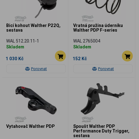
Bicí kohout Walther P22Q,
Vratná pružina úderníku
sestava
Walther PDP F-series
WAL 512.20.11-1
WAL 2765004
Skladem
Skladem
1 030 Kč
152 Kč
Porovnat
Porovnat
Vytahovač Walther PDP
Spoušt Walther PDP
Performance Duty Trigger,
sestava