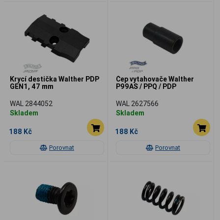
Krycí destička Walther PDP
Čep vytahovače Walther
GEN1, 47 mm
P99AS / PPQ / PDP
WAL 2844052
WAL 2627566
Skladem
Skladem
188 Kč
188 Kč
Porovnat
Porovnat