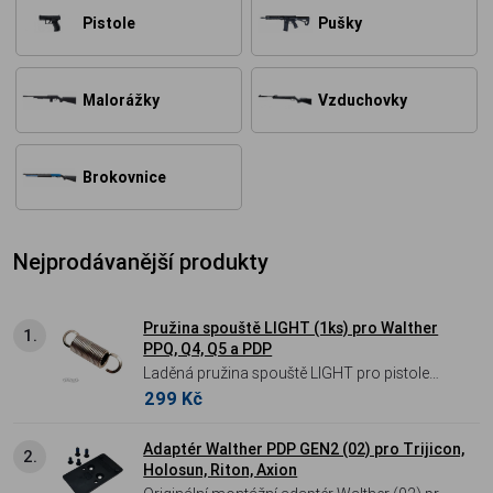
Pistole
Pušky
Malorážky
Vzduchovky
Brokovnice
Nejprodávanější produkty
Pružina spouště LIGHT (1ks) pro Walther
1.
PPQ, Q4, Q5 a PDP
Laděná pružina spouště LIGHT pro pistole
299 Kč
Walther řady PDP, PPQ a Q-Series – efektivní
cesta ke snížení odporu spouště na cca 2,1
kg.
Adaptér Walther PDP GEN2 (02) pro Trijicon,
2.
Holosun, Riton, Axion