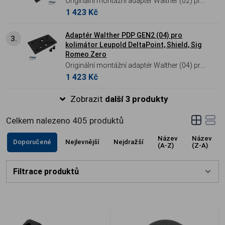
Originální montážní adaptér Walther (02) pro
1 423 Kč
druhou generaci (GEN2) pistolí PDP a PDP F-
Series, určený pro kolimátory Trijicon
RMR/SRO a Holosun (řady
Adaptér Walther PDP GEN2 (04) pro
3.
kolimátor Leupold DeltaPoint, Shield, Sig
407C/507C/508T).
Romeo Zero
Originální montážní adaptér Walther (04) pro
1 423 Kč
druhou generaci (GEN2) pistolí PDP a PDP F-
Series, určený pro kolimátory Leupold
Zobrazit
další 3 produkty
DeltaPoint, Shield RMS a Sig Romeo Zero.
Celkem nalezeno
405
produktů
Název
Název
Doporučené
Nejlevnější
Nejdražší
(A-Z)
(Z-A)
Filtrace produktů