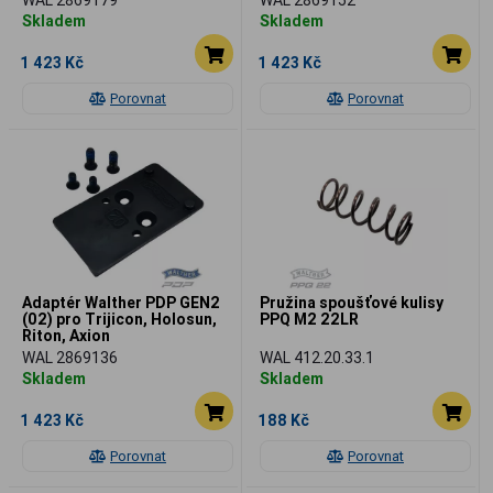
Skladem
Skladem
1 423 Kč
1 423 Kč
Porovnat
Porovnat
Adaptér Walther PDP GEN2
Pružina spoušťové kulisy
(02) pro Trijicon, Holosun,
PPQ M2 22LR
Riton, Axion
WAL 2869136
WAL 412.20.33.1
Skladem
Skladem
1 423 Kč
188 Kč
Porovnat
Porovnat