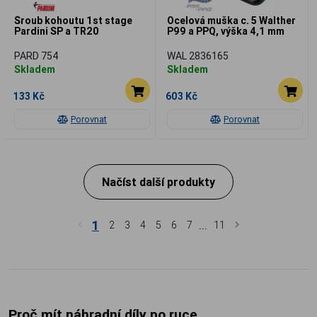
Šroub kohoutu 1st stage
Ocelová muška c. 5 Walther
Pardini SP a TR20
P99 a PPQ, výška 4,1 mm
PARD 754
WAL 2836165
Skladem
Skladem
133 Kč
603 Kč
Porovnat
Porovnat
Načíst další produkty
1
...
2
3
4
5
6
7
11
Proč mít náhradní díly po ruce