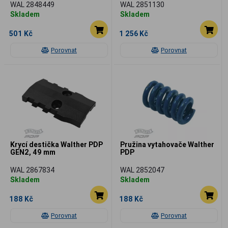
WAL 2848449
WAL 2851130
Skladem
Skladem
501 Kč
1 256 Kč
Porovnat
Porovnat
Krycí destička Walther PDP
Pružina vytahovače Walther
GEN2, 49 mm
PDP
WAL 2867834
WAL 2852047
Skladem
Skladem
188 Kč
188 Kč
Porovnat
Porovnat