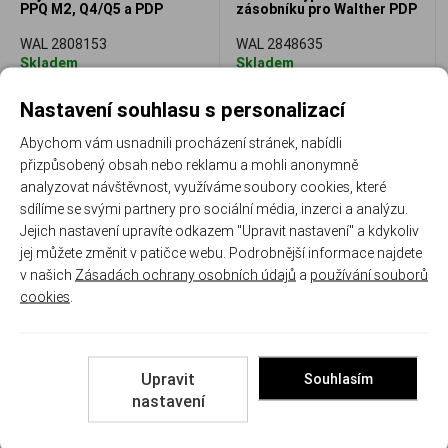
PPQ M2, Q4/Q5 a PDP
zásobníku pro Walther PDP
WAL 2808153
WAL 2848635
Skladem
Skladem
343 Kč
628 Kč
Nastavení souhlasu s personalizací
Porovnat
Porovnat
Abychom vám usnadnili procházení stránek, nabídli
přizpůsobený obsah nebo reklamu a mohli anonymně
analyzovat návštěvnost, využíváme soubory cookies, které
sdílíme se svými partnery pro sociální média, inzerci a analýzu.
Jejich nastavení upravíte odkazem "Upravit nastavení" a kdykoliv
jej můžete změnit v patičce webu. Podrobnější informace najdete
v našich
Zásadách ochrany osobních údajů
a
používání souborů
cookies
.
Adaptér C&H Precision pro
Adaptér C&H Precision pro
kolimátor Trijicon RMRcc na
kolimátor Holosun 509T na
Walther PDP GEN1
Walther PDP GEN2
CAH WLPDP-RMRCC
CAH WLPDP2.0-509T
Upravit
Souhlasím
Skladem
Skladem
nastavení
3 900 Kč
4 480 Kč