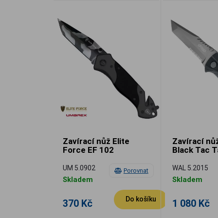
Zavírací nůž Elite
Zavírací nů
Force EF 102
Black Tac T
UM 5.0902
WAL 5.2015
Porovnat
Skladem
Skladem
Do košíku
370 Kč
1 080 Kč