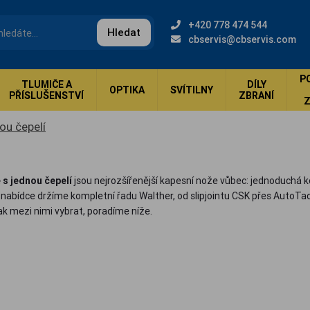
+420 778 474 544
Hledat
cbservis@cbservis.com
P
TLUMIČE A
DÍLY
OPTIKA
SVÍTILNY
PŘÍSLUŠENSTVÍ
ZBRANÍ
ou čepelí
 s jednou čepelí
jsou nejrozšířenější kapesní nože vůbec: jednoduchá
. V nabídce držíme kompletní řadu Walther, od slipjointu CSK přes Auto
ak mezi nimi vybrat, poradíme níže.