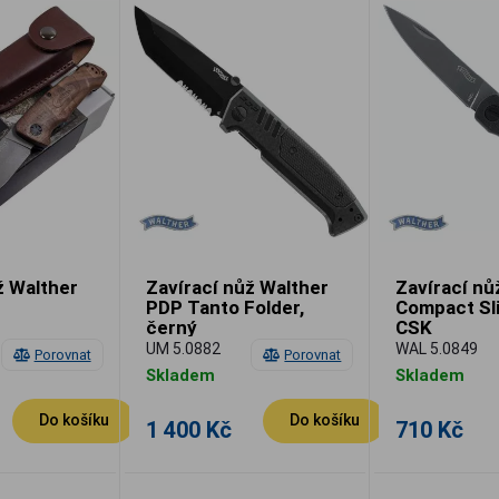
ž Walther
Zavírací nůž Walther
Zavírací nů
PDP Tanto Folder,
Compact Sli
černý
CSK
UM 5.0882
WAL 5.0849
Porovnat
Porovnat
Skladem
Skladem
Do košíku
Do košíku
1 400 Kč
710 Kč