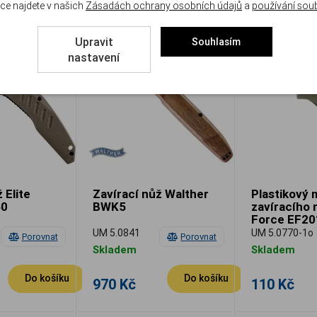
ce najdete v našich
Zásadách ochrany osobních údajů
a
používání sou
Upravit
Souhlasím
nastavení
 Elite
Zavírací nůž Walther
Plastikový 
60
BWK5
zavíracího 
Force EF201
UM 5.0841
UM 5.0770-1o
Porovnat
Porovnat
Skladem
Skladem
Do košíku
Do košíku
970 Kč
110 Kč