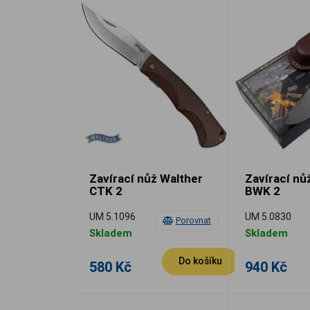
Zavírací nůž Walther
Zavírací nů
CTK 2
BWK 2
UM 5.1096
UM 5.0830
Porovnat
Skladem
Skladem
Do košíku
580 Kč
940 Kč