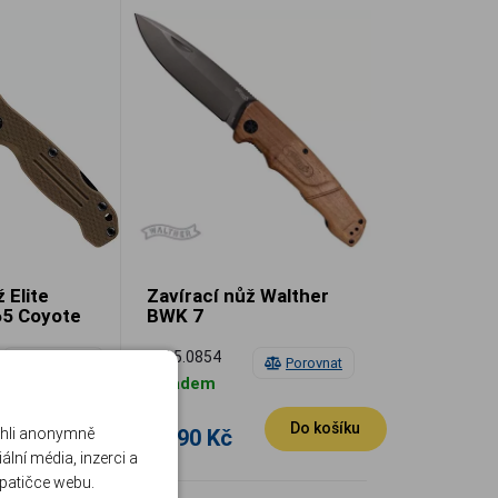
 Elite
Zavírací nůž Walther
65 Coyote
BWK 7
UM 5.0854
Porovnat
Porovnat
Skladem
Do košíku
Do košíku
1 090 Kč
ohli anonymně
lní média, inzerci a
 patičce webu.