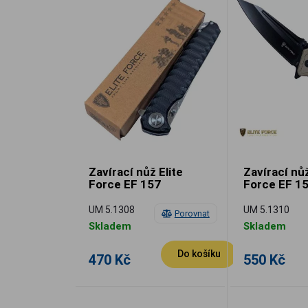
Zavírací nůž Elite
Zavírací nůž
Force EF 157
Force EF 1
UM 5.1308
UM 5.1310
Porovnat
Skladem
Skladem
Do košíku
470 Kč
550 Kč