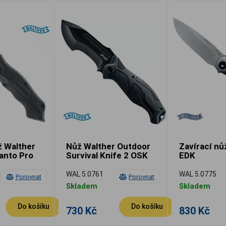
ž Walther
Nůž Walther Outdoor
Zavírací nů
anto Pro
Survival Knife 2 OSK
EDK
WAL 5.0761
WAL 5.0775
Porovnat
Porovnat
Skladem
Skladem
Do košíku
Do košíku
730 Kč
830 Kč