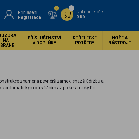
0
0
Nákupní košík
Přihlášení
0 Kč
Registrace
OUZDRA
PŘÍSLUŠENSTVÍ
STŘELECKÉ
NOŽE A
NA
A DOPLŇKY
POTŘEBY
NÁSTROJE
ZBRANĚ
 konstrukce znamená pevnější zámek, snazší údržbu a
Tac s automatickým otevíráním až po keramický Pro