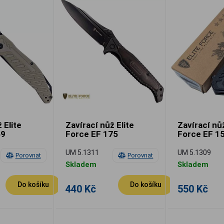
 Elite
Zavírací nůž Elite
Zavírací nůž
59
Force EF 175
Force EF 1
UM 5.1311
UM 5.1309
Porovnat
Porovnat
Skladem
Skladem
Do košíku
Do košíku
440 Kč
550 Kč