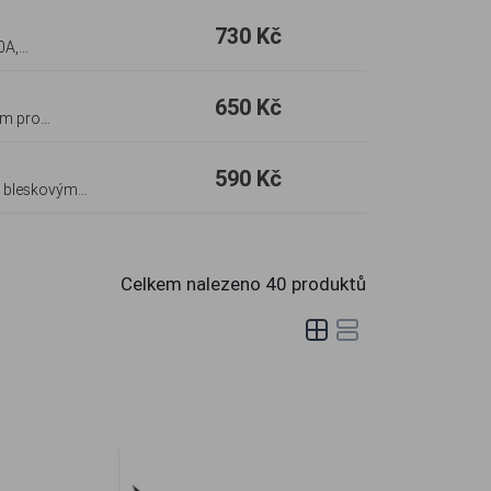
730 Kč
 úchopu,
u
650 Kč
em pro
590 Kč
S, bleskovým
Celkem nalezeno
40
produktů