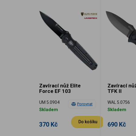
Zavírací nůž Elite
Zavírací nů
Force EF 103
TFK II
UM 5.0904
WAL 5.0756
Porovnat
Skladem
Skladem
Do košíku
370 Kč
690 Kč