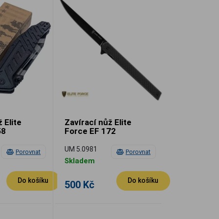
 Elite
Zavírací nůž Elite
58
Force EF 172
UM 5.0981
Porovnat
Porovnat
Skladem
Do košíku
Do košíku
500 Kč