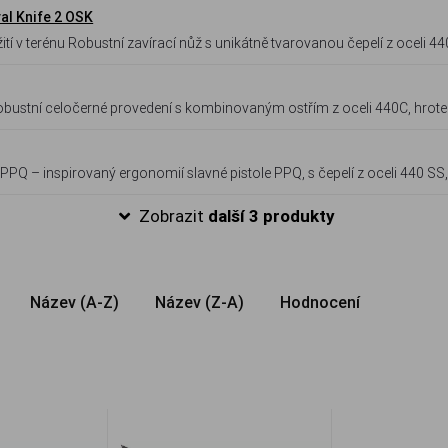
al Knife 2 OSK
arovanou čepelí z oceli 440A,
em pro odkorňování a řezání lan. Díky ergonomickému pogumovanému
vanému hrotu na rozbíjení skla představuje všestranný nástroj pro každo
obustní celočerné provedení s kombinovaným ostřím z oceli 440C, hrot
kovou rukojetí.
 PPQ – inspirovaný ergonomií slavné pistole PPQ, s čepelí z oceli 440 S
zovou rukojetí.
Zobrazit
další 3 produkty
Název (A-Z)
Název (Z-A)
Hodnocení