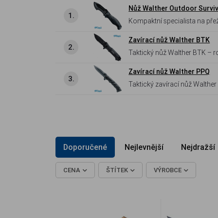
Nůž Walther Outdoor Surviv
1.
Kompaktní specialista na přežití v terénu Robustní zavírací nůž s unikátně tv
vybavenou speciálním žlábk
Zavírací nůž Walther BTK
pojistce Liner Lock a integro
2.
Taktický nůž Walther BTK – r
outdoorovou expedici.
rozbíjení skla a odolnou hliní
Zavírací nůž Walther PPQ
3.
Taktický zavírací nůž Walther
otevíráním Flipper a protisklu
Doporučené
Nejlevnější
Nejdražší
CENA
ŠTÍTEK
VÝROBCE