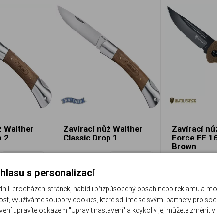
ž Walther
Zavírací nůž Walther
Zavírací nůž
p 2
Classic Drop 1
Force EF 1
Brown
UM 5.2053
UM 5.0975
Porovnat
Porovnat
Skladem
Skladem
hlasu s personalizací
Do košíku
Do košíku
760 Kč
510 Kč
li procházení stránek, nabídli přizpůsobený obsah nebo reklamu a m
st, využíváme soubory cookies, které sdílíme se svými partnery pro sociá
avení upravíte odkazem "Upravit nastavení" a kdykoliv jej můžete změnit v