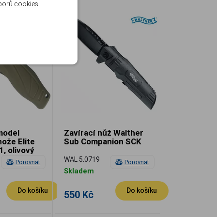
borů cookies
.
model
Zavírací nůž Walther
nože Elite
Sub Companion SCK
, olivový
WAL 5.0719
Porovnat
Porovnat
Skladem
Do košíku
Do košíku
550 Kč