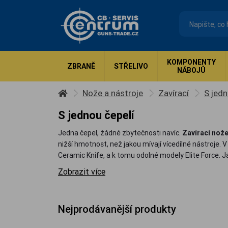
KOMPONENTY
ZBRANĚ
STŘELIVO
NÁBOJŮ
Nože a nástroje
Zavírací
S jedn
S jednou čepelí
Jedna čepel, žádné zbytečnosti navíc.
Zavírací nože
nižší hmotnost, než jakou mívají vícedílné nástroje
Ceramic Knife, a k tomu odolné modely Elite Force. J
Zobrazit více
Nejprodávanější produkty