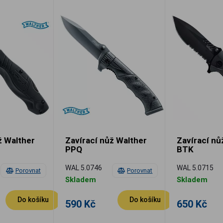
ž Walther
Zavírací nůž Walther
Zavírací nů
PPQ
BTK
WAL 5.0746
WAL 5.0715
Porovnat
Porovnat
Skladem
Skladem
Do košíku
Do košíku
590 Kč
650 Kč