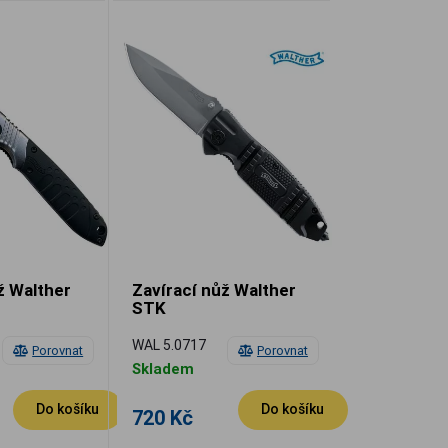
ž Walther
Zavírací nůž Walther
STK
WAL 5.0717
Porovnat
Porovnat
Skladem
Do košíku
Do košíku
720 Kč