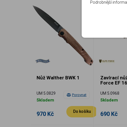
Podrobnější informa
Nůž Walther BWK 1
Zavírací nůž
Force EF 1
UM 5.0829
UM 5.0968
Porovnat
Skladem
Skladem
Do košíku
970 Kč
690 Kč