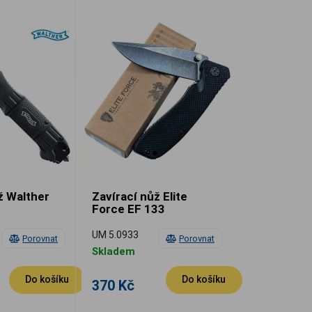
ž Walther
Zavírací nůž Elite
Force EF 133
UM 5.0933
Porovnat
Porovnat
Skladem
Do košíku
Do košíku
370 Kč