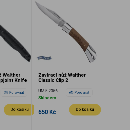
ž Walther
Zavírací nůž Walther
pjoint Knife
Classic Clip 2
UM 5.2056
Porovnat
Porovnat
Skladem
Do košíku
Do košíku
650 Kč