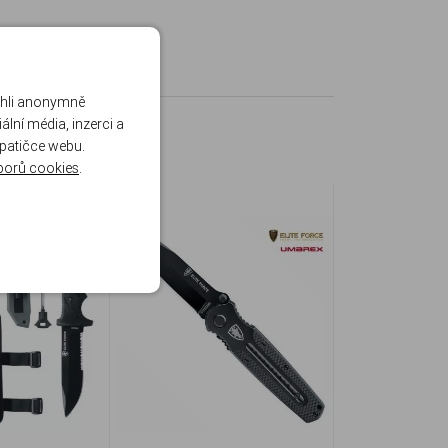
ohli anonymně
lní média, inzerci a
 patičce webu.
borů cookies
.