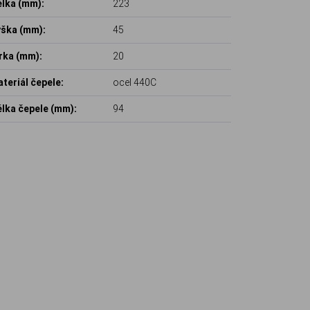
lka (mm):
223
ška (mm):
45
rka (mm):
20
teriál čepele:
ocel 440C
lka čepele (mm):
94