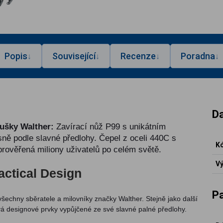
Popis
Související
Recenze
Poradna
↓
↓
↓
↓
Da
oušky Walther:
Zavírací nůž P99 s unikátním
ě podle slavné předlohy. Čepel z oceli 440C s
Kó
rověřená miliony uživatelů po celém světě.
Vý
actical Design
P
šechny sběratele a milovníky značky Walther. Stejně jako další
ívá designové prvky vypůjčené ze své slavné palné předlohy.