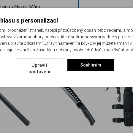
úchopu, očko na šňůru
hlasu s personalizací
li procházení stránek, nabídli přizpůsobený obsah nebo reklamu a m
st, využíváme soubory cookies, které sdílíme se svými partnery pro sociá
avení upravíte odkazem "Upravit nastavení" a kdykoliv jej můžete změnit v
ce najdete v našich
Zásadách ochrany osobních údajů
a
používání sou
-30%
Upravit
Souhlasím
nastavení