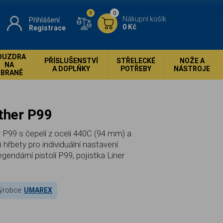
0
0
Nákupní košík
Přihlášení
0 Kč
Registrace
OUZDRA
PŘÍSLUŠENSTVÍ
STŘELECKÉ
NOŽE A
NA
A DOPLŇKY
POTŘEBY
NÁSTROJE
ZBRANĚ
lther P99
r P99 s čepelí z oceli 440C (94 mm) a
 hřbety pro individuální nastavení
gendární pistolí P99, pojistka Liner
ýrobce:
UMAREX