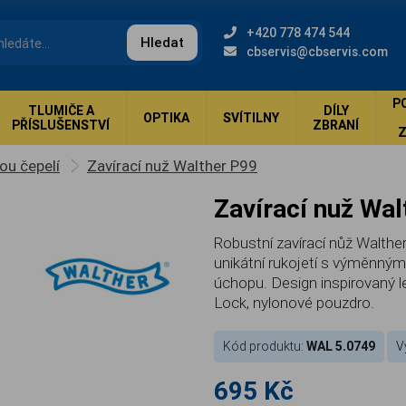
+420 778 474 544
Hledat
cbservis@cbservis.com
P
TLUMIČE A
DÍLY
OPTIKA
SVÍTILNY
PŘÍSLUŠENSTVÍ
ZBRANÍ
ou čepelí
Zavírací nuž Walther P99
Zavírací nuž Wa
Robustní zavírací nůž Walthe
unikátní rukojetí s výměnnými
úchopu. Design inspirovaný le
Lock, nylonové pouzdro.
Kód produktu:
WAL 5.0749
V
695 Kč