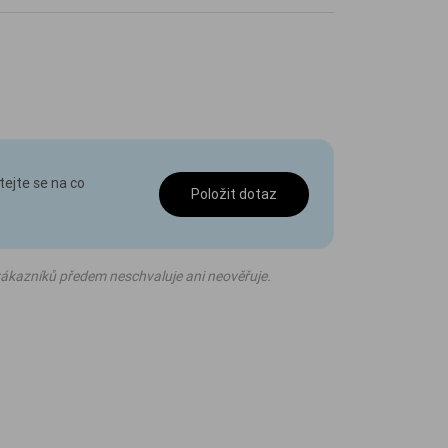
tejte se na co
Položit dotaz
ákazníků předem neschvaluje ani neověřuje.