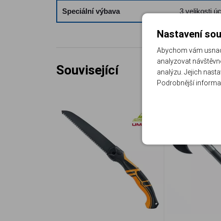
Speciální výbava
3 velikosti 
Nastavení sou
Abychom vám usnadni
analyzovat návštěvno
Související
analýzu. Jejich nast
Podrobnější informa
AKČNÍ CENA