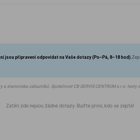
aní jsou připraveni odpovídat na Vaše dotazy (Po–Pá, 8–18 hod).
Zep
ry a stanoviska zákazníků. Společnost CB SERVIS CENTRUM s.r.o. texty z
Zatím zde nejsou žádné dotazy. Buďte první, kdo se zeptá!