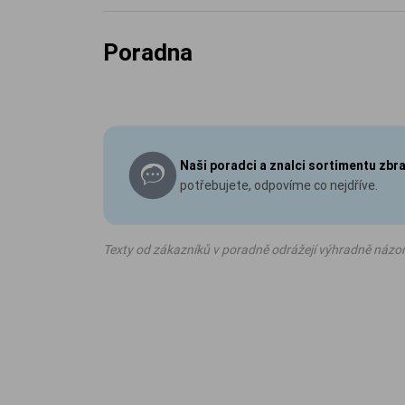
Poradna
Naši poradci a znalci sortimentu zbr
potřebujete, odpovíme co nejdříve.
Texty od zákazníků v poradně odrážejí výhradně názo