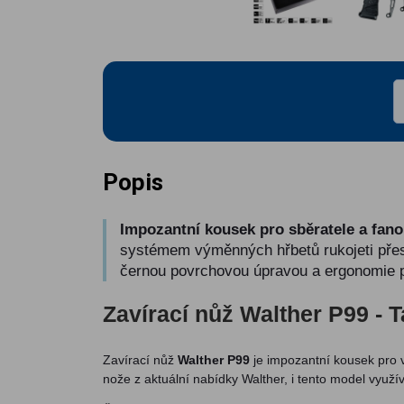
Popis
Impozantní kousek pro sběratele a fan
systémem výměnných hřbetů rukojeti přesn
černou povrchovou úpravou a ergonomie p
Zavírací nůž Walther P99 - T
Zavírací nůž
Walther P99
je impozantní kousek pro v
nože z aktuální nabídky Walther, i tento model využ