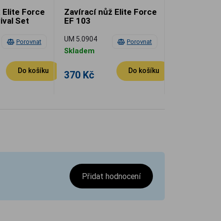
Elite Force
Zavírací nůž Elite Force
ival Set
EF 103
UM 5.0904
Porovnat
Porovnat
Skladem
Do košíku
Do košíku
370 Kč
Přidat hodnocení