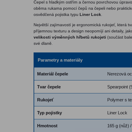
Čepel s hladkým ostřím a černou povrchovou úpravou
oběma rukama pomocí čepů na čepeli nebo prakticko
osvědčená pojistka typu
Liner Lock
.
Největší zajímavostí je ergonomická rukojeť, která t
příjemnou texturu a design neopomíjí ani detaily, jak
velikosti výměnných hřbetů rukojeti
(součást bale
své dlaně.
Parametry a materiály
Materiál čepele
Nerezová oce
Tvar čepele
Spearpoint 
Rukojeť
Polymer s t
Typ pojistky
Liner Lock
Hmotnost
165 g (nůž) 