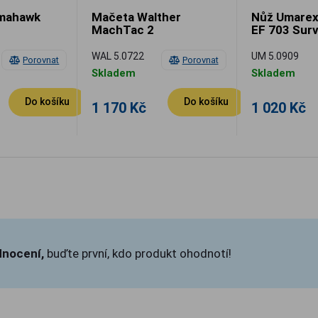
omahawk
Mačeta Walther
Nůž Umarex 
MachTac 2
EF 703 Surv
WAL 5.0722
UM 5.0909
Porovnat
Porovnat
Skladem
Skladem
Do košíku
Do košíku
1 170 Kč
1 020 Kč
dnocení,
buďte první, kdo produkt ohodnotí!