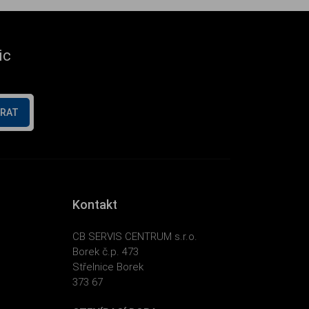
ic
ÍRAT
Kontakt
CB SERVIS CENTRUM s.r.o.
Borek č.p. 473
Střelnice Borek
373 67