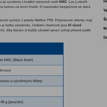
Dé
 je vyrobena z kvalitní nerezové oceli
440C
. Lze ji otevřít
u kotvou na horní hraně. O maximální bezpečnost se stará
Vý
Ší
varově vychází z pistole Walther P99. Polymerové střenky mají
o je botka zásobníku. Unikátní vlastností jsou
tři různé
Ma
ní), díky kterým si každý uživatel upraví úchop přesně podle
Dé
l 440C (Black finish)
(94 mm)
exturou a výměnnými hřbety
/ 46 g (pouzdro)