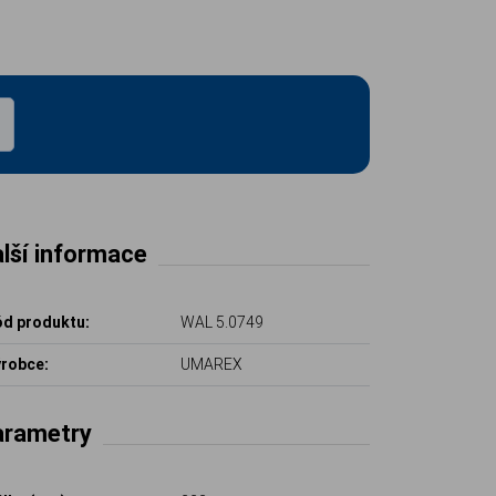
lší informace
d produktu:
WAL 5.0749
robce:
UMAREX
arametry