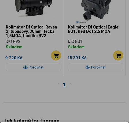
Kolimátor DI Optical Raven
Kolimátor DI Optical Eagle
2, tubusový, 30mm, tečka
EG1, Red Dot 2,5 MOA
1,5MOA, tlačítka RV2
DIO RV2
DIO EG1
Skladem
Skladem
9 720 Kč
15 391 Kč
Porovnat
Porovnat
1
Jak kolimátor funguje