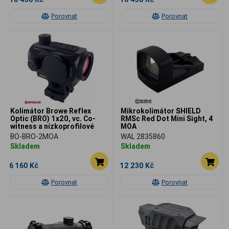
Porovnat
Porovnat
Kolimátor Browe Reflex
Mikrokolimátor SHIELD
Optic (BRO) 1x20, vc. Co-
RMSc Red Dot Mini Sight, 4
witness a nízkoprofilové
MOA
montáže Picatinny
BO-BRO-2MOA
WAL 2835860
Skladem
Skladem
6 160 Kč
12 230 Kč
Porovnat
Porovnat