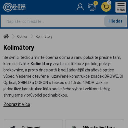
0
0
MENU
Hledat
Optika
Kolimátory
Kolimátory
Se svítící tečkou míříte oběma očima a ránu položíte přesně tam,
kam se díváte.
Kolimátory
zrychlují střelbu z pistole, pušky i
brokovnice, a proto dnes patří k nejžádanější zbraňové optice
vůbec. Vedeme otevřené i uzavřené konstrukce značek BROWE, DI
Optical, SHIELD a ODEON s tečkou od 1,5 do 4 MOA. Jak se
jednotlivé konstrukce liší a podle čeho vybrat velikost tečky,
shrnujeme v průvodci pod nabídkou.
Zobrazit více
Tubusové
Mikrokolimátory