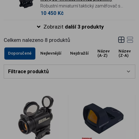
Robustní miniaturní taktický zaměřovač s
10 450 Kč
velkým zorným polem a červeným
záměrným bodem.
Zobrazit
další 3 produkty
Celkem nalezeno
8
produktů
Název
Název
Doporučené
Nejlevnější
Nejdražší
(A-Z)
(Z-A)
Filtrace produktů