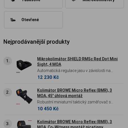
Otevřené
Nejprodávanější produkty
Mikrokolimátor SHIELD RMSc Red Dot Mini
1.
Sight, 4 MOA
Automatická regulace jasu v závislosti na
12 230 Kč
světelných podmínkách. ALU tělo. Baterie CR
2032 s provozem až 22000 hodin.
Kolimátor BROWE Micro Reflex (BMR), 3
2.
MOA, 45° úhlová montáž
Robustní miniaturní taktický zaměřovač s
10 450 Kč
velkým zorným polem a červeným
záměrným bodem včetně špičkové úhlové
montáže.
Kolimátor BROWE Micro Reflex (BMR), 3
3.
MOA, Co-Witness montáž picatinny