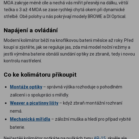
MOA zakryje méně cíle a nechá vás mířit přesněji na dálku, větší
tečka o 3 až 4 MOA se zase rychleji chytá okem při dynamické
střelbě. Obě polohy u nás pokrývají modely BROWE a DI Optical.
Napájení a ovládání
Moderní kolimátor běží na knoflíkovou baterii měsíce až roky. Před
koupí si zjistěte, jak se reguluje jas, zda má model noční režimy a
jestli výměna baterie obnáší sundání optiky ze zbraně, tedy i novou
kontrolu nastřelení.
Co ke kolimátoru přikoupit
Montáže optiky
– správná výška rozhoduje o pohodlném
zalícení i o spolupráci s mířidly.
Weaver a picatinny lišty
– když zbraň montážní rozhraní
nemá.
Mechanická mířidla
– záložní muška a hledí pro případ vybité
baterie.
Nejčastěji kolimátor potkáte na puškách typu
AR-15
, skvěle ale