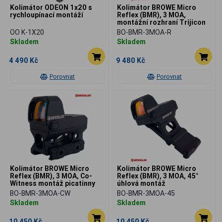
Kolimátor ODEON 1x20 s
Kolimátor BROWE Micro
rychloupínací montáží
Reflex (BMR), 3 MOA,
montážní rozhraní Trijicon
RMR
OO K-1X20
BO-BMR-3MOA-R
Skladem
Skladem
4 490 Kč
9 480 Kč
Porovnat
Porovnat
Kolimátor BROWE Micro
Kolimátor BROWE Micro
Reflex (BMR), 3 MOA, Co-
Reflex (BMR), 3 MOA, 45°
Witness montáž picatinny
úhlová montáž
BO-BMR-3MOA-CW
BO-BMR-3MOA-45
Skladem
Skladem
10 450 Kč
10 450 Kč