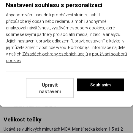
Uvnitř kolimátoru se odráží obraz svítící diody tak, že tečku vidíte
Nastavení souhlasu s personalizací
na cíli bez ohledu na to, jak přesně máte hlavu za mířidly. Odpadá
Abychom vám usnadnili procházení stránek, nabídli
srovnávání mušky s hledím, obě oči zůstávají otevřené a vy dál
přizpůsobený obsah nebo reklamu a mohli anonymně
vnímáte okolí. Právě proto kolimátory vládnou dynamické
analyzovat návštěvnost, využíváme soubory cookies, které
sportovní střelbě, obraně i lovu na naháňkách.
sdílíme se svými partnery pro sociální média, inzerci a analýzu.
Jejich nastavení upravíte odkazem "Upravit nastavení" a kdykoliv
Jak vybrat kolimátor
jej můžete změnit v patičce webu. Podrobnější informace najdete
v našich
Zásadách ochrany osobních údajů
a
používání souborů
Podle konstrukce
cookies
.
Otevřené
– nízký profil a minimální hmotnost, typická volba na
závěr pistole.
Mikrokolimátory
– miniaturní provedení pro pistole a
Upravit
Souhlasím
kompaktní zbraně, kde rozhoduje každý gram.
nastavení
Tubusové
– robustní uzavřený tubus, který snese déšť i rány;
klasika na dlouhé zbraně.
Velikost tečky
Udává se v úhlových minutách MOA. Menší tečka kolem 1,5 až 2