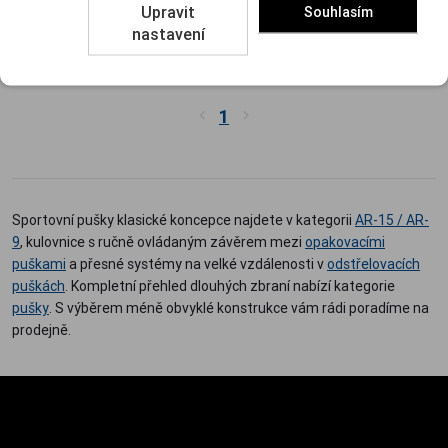
Upravit
Souhlasím
86 440 Kč
nastavení
Porovnat
1
Sportovní pušky klasické koncepce najdete v kategorii
AR-15 / AR-
9
, kulovnice s ručně ovládaným závěrem mezi
opakovacími
puškami
a přesné systémy na velké vzdálenosti v
odstřelovacích
puškách
. Kompletní přehled dlouhých zbraní nabízí kategorie
pušky
. S výběrem méně obvyklé konstrukce vám rádi poradíme na
prodejně.