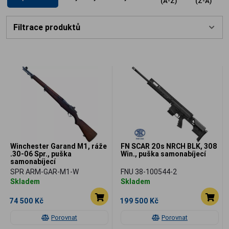
(A-Z)
(Z-A)
ceněný základ pro každého sběratele
vojenské historie.
Filtrace produktů
Winchester Garand M1, ráže
FN SCAR 20s NRCH BLK, 308
.30-06 Spr., puška
Win., puška samonabíjecí
samonabíjecí
SPR ARM-GAR-M1-W
FNU 38-100544-2
Skladem
Skladem
74 500 Kč
199 500 Kč
Porovnat
Porovnat