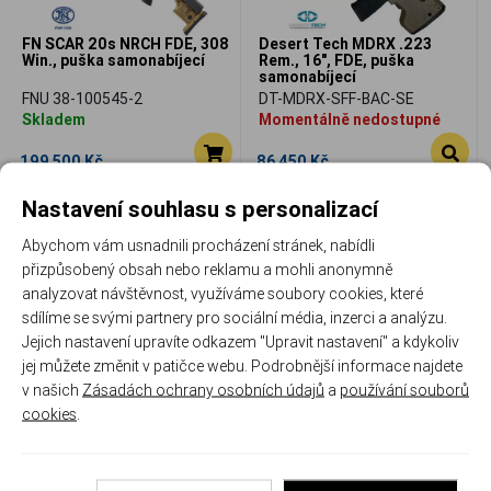
FN SCAR 20s NRCH FDE, 308
Desert Tech MDRX .223
Win., puška samonabíjecí
Rem., 16", FDE, puška
samonabíjecí
FNU 38-100545-2
DT-MDRX-SFF-BAC-SE
Skladem
Momentálně nedostupné
199 500 Kč
86 450 Kč
Porovnat
Porovnat
Nastavení souhlasu s personalizací
Abychom vám usnadnili procházení stránek, nabídli
přizpůsobený obsah nebo reklamu a mohli anonymně
analyzovat návštěvnost, využíváme soubory cookies, které
sdílíme se svými partnery pro sociální média, inzerci a analýzu.
Jejich nastavení upravíte odkazem "Upravit nastavení" a kdykoliv
jej můžete změnit v patičce webu. Podrobnější informace najdete
v našich
Zásadách ochrany osobních údajů
a
používání souborů
Desert Tech MDRX, ráže 300
cookies
.
BLK, 16", cerná, puška
samonabíjecí
DT-MDRX-SBB-DAC-FE
Momentálně nedostupné