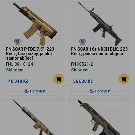
FN SCAR P FDE 7,5", 223
FN SCAR 16s NRCH BLK, 223
Rem., bez pažby, puška
Rem., puška samonabíjecí
samonabíjecí
FNU 38-101241
FN 98521-2
Skladem
Skladem
148 340 Kč
156 620 Kč
Porovnat
Porovnat