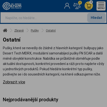
0
0
MENU
Hledat
Zbraně
Pušky
Ostatní
Ostatní
Pušky, které se nevešly do žádné z hlavních kategorií: bullpupy jako
Desert Tech MDRX, modulární samonabíjecí pušky FN SCAR a další
méně obvyklé konstrukce. Nabídka se průběžně obměňuje podle
aktuální dostupnosti, konkrétní provedení a ráži proto najdete vždy
u jednotlivých produktů. Pokud hledáte konkrétní typ pušky,
podívejte se i do sousedních kategorií, na které odkazujeme níže.
Zobrazit více
Nejprodávanější produkty