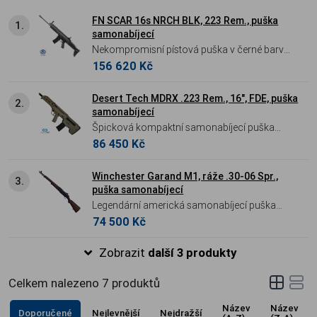
FN SCAR 16s NRCH BLK, 223 Rem., puška
1.
samonabíjecí
Nekompromisní pístová puška v černé barvě.
156 620 Kč
FN SCAR 16S NRCH nabízí legendární
odolnost, nízký zpětný ráz a inovovaný
systém nerecyklované natahovací páky pro
Desert Tech MDRX .223 Rem., 16", FDE, puška
2.
samonabíjecí
maximální bezpečnost a ergonomii.
Špicková kompaktní samonabíjecí puška
86 450 Kč
koncepce bull-pup ráži 223 Remington v
atraktivním barevném provedení FDE.
Winchester Garand M1, ráže .30-06 Spr.,
3.
puška samonabíjecí
Legendární americká samonabíjecí puška
74 500 Kč
M1 Garand z období druhé světové války v
ráži .30-06 Springfield. Zbraň, kterou generál
Zobrazit
další 3 produkty
Patton označil za „největší bojový
prostředek, jaký byl kdy navržen“, vyniká
Celkem nalezeno
7
produktů
masivní konstrukcí a ikonickým nabíjením na
8ranný rámeček. Neodmyslitelný a vysoce
Název
Název
Doporučené
Nejlevnější
Nejdražší