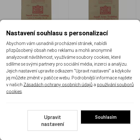
Nastavení souhlasu s personalizací
Grenade - pretisk brit. voj.
Light Machine Gun - přetisk
Abychom vám usnadnili procházení stránek, nabídli
manuálu k výcviku s granáty
brit. voj. manuálu k lehkému
přizpůsobený obsah nebo reklamu a mohli anonymně
z roku 1942
kulometu BREN z roku 1942
analyzovat návštěvnost, využíváme soubory cookies, které
APC 163E0016
APC 163E0014
sdílíme se svými partnery pro sociální média, inzerci a analýzu.
Skladem
Skladem
Jejich nastavení upravíte odkazem "Upravit nastavení" a kdykoliv
345 Kč
345 Kč
jej můžete změnit v patičce webu. Podrobnější informace najdete
v našich
Zásadách ochrany osobních údajů
a
používání souborů
Porovnat
Porovnat
cookies
.
Upravit
Souhlasím
nastavení