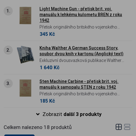
Light Machine Gun - přetisk brit. voj.
1.
manuálu k lehkému kulometu BREN z roku
1942
Přetisk originálního britského vojenského
345 Kč
manuálu z roku 1942, který detailně popisuje
výcvik, obsluhu a taktické využití
legendárního lehkého kulometu BREN.
Kniha Walther A German Success Story,
2.
soubor dvou knih v kartonu (Anglický text)
Exkluzivní dvousvazková publikace Walther -
1 640 Kč
A German Success Story (v angličtině).
Komplet vydaný ke 125. výročí značky
obsahuje 808 stran detailní historie,
Sten Machine Carbine - přetisk brit. voj.
3.
manuálu k samopalu STEN z roku 1942
historických i moderních modelů vytištěných
Přetisk originálního britského vojenského
na kvalitním křídovém papíře.
185 Kč
manuálu z roku 1942 pro obsluhu samopalů
STEN Mk.I až Mk.III, včetně unikátního
Zobrazit
další 3 produkty
návodu na montáž taktické svítilny.
Celkem nalezeno
18
produktů