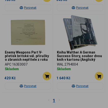
Porovnat
Porovnat
Enemy Weapons Part V-
Kniha Walther A German
přetisk britské vál. příručky
Success Story, soubor dvou
o zbraních nepřítele z roku
knih v kartonu (Anglický
1943
text)
APC 163E0007
WAL 2794004
Skladem
Skladem
420 Kč
1 640 Kč
Porovnat
Porovnat
1