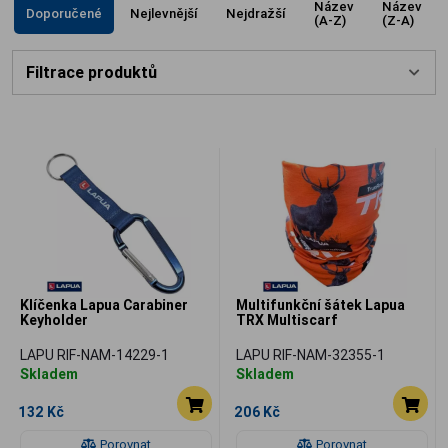
Název
Název
Doporučené
Nejlevnější
Nejdražší
(A-Z)
(Z-A)
Filtrace produktů
Klíčenka Lapua Carabiner
Multifunkční šátek Lapua
Keyholder
TRX Multiscarf
LAPU RIF-NAM-14229-1
LAPU RIF-NAM-32355-1
Skladem
Skladem
132 Kč
206 Kč
Porovnat
Porovnat