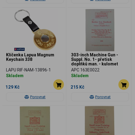
Klíčenka Lapua Magnum
303-inch Machine Gun -
Keychain 338
Suppl. No. 1- přetisk
doplňků man. - kulomet
Vickers z r. 1942
LAPU RIF-NAM-13896-1
APC 163E0022
Skladem
Skladem
129 Kč
215 Kč
Porovnat
Porovnat