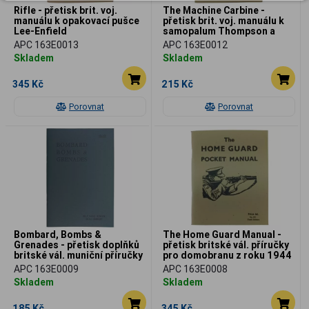
Rifle - přetisk brit. voj.
The Machine Carbine -
manuálu k opakovací pušce
přetisk brit. voj. manuálu k
Lee-Enfield
samopalum Thompson a
STEN z roku 1944
APC 163E0013
APC 163E0012
Skladem
Skladem
345 Kč
215 Kč
Porovnat
Porovnat
Bombard, Bombs &
The Home Guard Manual -
Grenades - přetisk doplňků
přetisk britské vál. příručky
britské vál. muniční příručky
pro domobranu z roku 1944
APC 163E0009
APC 163E0008
Skladem
Skladem
185 Kč
345 Kč