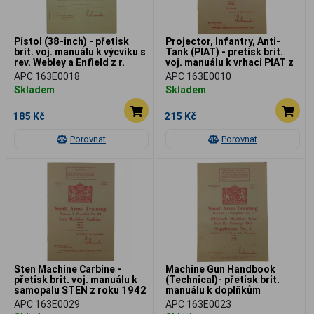
Pistol (38-inch) - přetisk
Projector, Infantry, Anti-
brit. voj. manuálu k výcviku s
Tank (PIAT) - pretisk brit.
rev. Webley a Enfield z r.
voj. manuálu k vrhaci PIAT z
1942
r. 1943
APC 163E0018
APC 163E0010
Skladem
Skladem
185 Kč
215 Kč
Porovnat
Porovnat
Sten Machine Carbine -
Machine Gun Handbook
přetisk brit. voj. manuálu k
(Technical)- přetisk brit.
samopalu STEN z roku 1942
manuálu k doplňkům
kulometu Vickers (1942)
APC 163E0029
APC 163E0023