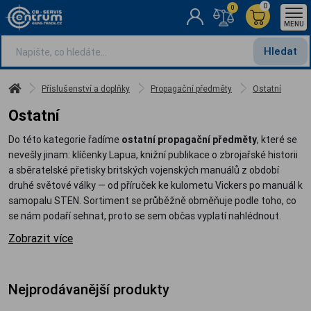
0
0
MENU
Hledat
Příslušenství a doplňky
Propagační předměty
Ostatní
Ostatní
Do této kategorie řadíme
ostatní propagační předměty
, které se
nevešly jinam: klíčenky Lapua, knižní publikace o zbrojařské historii
a sběratelské přetisky britských vojenských manuálů z období
druhé světové války — od příruček ke kulometu Vickers po manuál k
samopalu STEN. Sortiment se průběžně obměňuje podle toho, co
se nám podaří sehnat, proto se sem občas vyplatí nahlédnout.
Zobrazit více
Nejprodávanější produkty