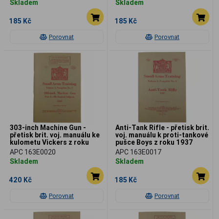
Skladem
Skladem
185 Kč
185 Kč
Porovnat
Porovnat
303-inch Machine Gun -
Anti-Tank Rifle - přetisk brit.
přetisk brit. voj. manuálu ke
voj. manuálu k proti-tankové
kulometu Vickers z roku
pušce Boys z roku 1937
1939
APC 163E0020
APC 163E0017
Skladem
Skladem
420 Kč
185 Kč
Porovnat
Porovnat