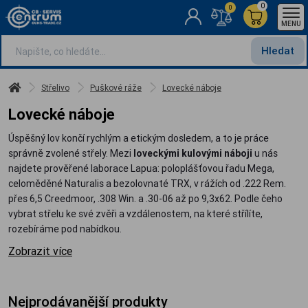
0
0
MENU
Hledat
Střelivo
Puškové ráže
Lovecké náboje
Lovecké náboje
Úspěšný lov končí rychlým a etickým dosledem, a to je práce
správně zvolené střely. Mezi
loveckými kulovými náboji
u nás
najdete prověřené laborace Lapua: poloplášťovou řadu Mega,
celoměděné Naturalis a bezolovnaté TRX, v rážích od .222 Rem.
přes 6,5 Creedmoor, .308 Win. a .30-06 až po 9,3x62. Podle čeho
vybrat střelu ke své zvěři a vzdálenostem, na které střílíte,
rozebíráme pod nabídkou.
Zobrazit více
Nejprodávanější produkty