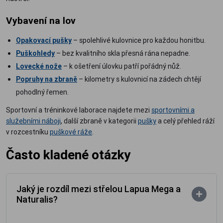
Vybavení na lov
Opakovací pušky
– spolehlivé kulovnice pro každou honitbu.
Puškohledy
– bez kvalitního skla přesná rána nepadne.
Lovecké nože
– k ošetření úlovku patří pořádný nůž.
Popruhy na zbraně
– kilometry s kulovnicí na zádech chtějí
pohodlný řemen.
Sportovní a tréninkové laborace najdete mezi
sportovními a
služebními náboji
, další zbraně v kategorii
pušky
a celý přehled ráží
v rozcestníku
puškové ráže
.
Často kladené otázky
Jaký je rozdíl mezi střelou Lapua Mega a
Naturalis?