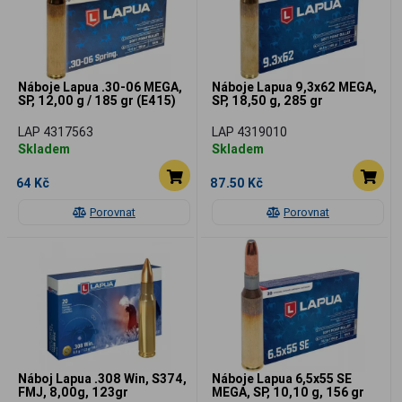
Náboje Lapua .30-06 MEGA,
Náboje Lapua 9,3x62 MEGA,
SP, 12,00 g / 185 gr (E415)
SP, 18,50 g, 285 gr
LAP 4317563
LAP 4319010
Skladem
Skladem
64 Kč
87.50 Kč
Porovnat
Porovnat
Náboj Lapua .308 Win, S374,
Náboje Lapua 6,5x55 SE
FMJ, 8,00g, 123gr
MEGA, SP, 10,10 g, 156 gr