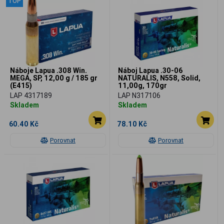
TOP
Náboje Lapua .308 Win.
Náboj Lapua .30-06
MEGA, SP, 12,00 g / 185 gr
NATURALIS, N558, Solid,
(E415)
11,00g, 170gr
LAP 4317189
LAP N317106
Skladem
Skladem
60.40 Kč
78.10 Kč
Porovnat
Porovnat