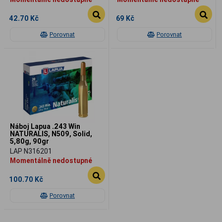
42.70 Kč
69 Kč
Porovnat
Porovnat
Náboj Lapua .243 Win
NATURALIS, N509, Solid,
5,80g, 90gr
LAP N316201
Momentálně nedostupné
100.70 Kč
Porovnat