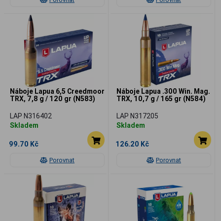
Náboje Lapua 6,5 Creedmoor
Náboje Lapua .300 Win. Mag.
TRX, 7,8 g / 120 gr (N583)
TRX, 10,7 g / 165 gr (N584)
LAP N316402
LAP N317205
Skladem
Skladem
99.70 Kč
126.20 Kč
Porovnat
Porovnat