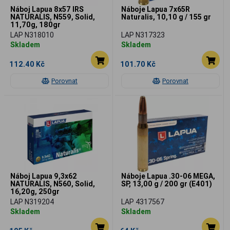
Náboj Lapua 8x57 IRS
Náboje Lapua 7x65R
NATURALIS, N559, Solid,
Naturalis, 10,10 g / 155 gr
11,70g, 180gr
LAP N318010
LAP N317323
Skladem
Skladem
112.40 Kč
101.70 Kč
Porovnat
Porovnat
Náboj Lapua 9,3x62
Náboje Lapua .30-06 MEGA,
NATURALIS, N560, Solid,
SP, 13,00 g / 200 gr (E401)
16,20g, 250gr
LAP N319204
LAP 4317567
Skladem
Skladem