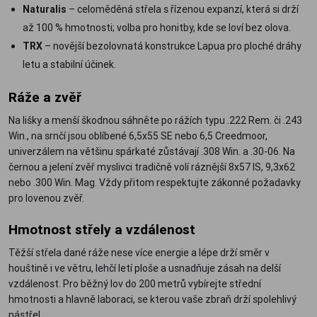
Naturalis
– celoměděná střela s řízenou expanzí, která si drží
až 100 % hmotnosti; volba pro honitby, kde se loví bez olova.
TRX
– novější bezolovnatá konstrukce Lapua pro ploché dráhy
letu a stabilní účinek.
Ráže a zvěř
Na lišky a menší škodnou sáhněte po rážích typu .222 Rem. či .243
Win., na srnčí jsou oblíbené 6,5x55 SE nebo 6,5 Creedmoor,
univerzálem na většinu spárkaté zůstávají .308 Win. a .30-06. Na
černou a jelení zvěř myslivci tradičně volí ráznější 8x57 IS, 9,3x62
nebo .300 Win. Mag. Vždy přitom respektujte zákonné požadavky
pro lovenou zvěř.
Hmotnost střely a vzdálenost
Těžší střela dané ráže nese více energie a lépe drží směr v
houštině i ve větru, lehčí letí ploše a usnadňuje zásah na delší
vzdálenost. Pro běžný lov do 200 metrů vybírejte střední
hmotnosti a hlavně laboraci, se kterou vaše zbraň drží spolehlivý
nástřel.