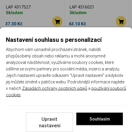
LAP 4317527
LAP 4316021
Skladem
Skladem
37.30 Kč
63.10 Kč
Porovnat
Porovnat
Nastavení souhlasu s personalizací
Abychom vám usnadnili procházení stránek, nabídli
přizpůsobený obsah nebo reklamu a mohli anonymně
analyzovat návštěvnost, využíváme soubory cookies, které
sdílíme se svými partnery pro sociální média, inzerci a analýzu.
Jejich nastavení upravíte odkazem "Upravit nastavení" a kdykoliv
jej můžete změnit v patičce webu. Podrobnější informace najdete
Náboje Lapua 6,5 Creedmoor
Náboj Lapua 7x64
v našich
Zásadách ochrany osobních údajů
a
používání souborů
NATURALIS, 9,10 g, 140 gr
NATURALIS, N564, Solid,
cookies
.
10,10g, 155gr
LAP N316401
LAP N317322
Skladem
Skladem
Upravit
Souhlasím
105.60 Kč
101.70 Kč
nastavení
Porovnat
Porovnat