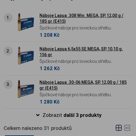
Náboje Lapua .308 Win. MEGA, SP, 12,00 g /
1.
185 gr (E415)
Špičkové náboje pro loveckou střelbu.
1 208 Kč
Náboje Lapua 6,5x55 SE MEGA, SP, 10,10 g,
2.
156 gr
Špičkové náboje pro loveckou střelbu.
1 262 Kč
Náboje Lapua .30-06 MEGA, SP, 12,00 g / 185
3.
gr (E415)
Špičkové náboje pro loveckou střelbu.
1 280 Kč
Zobrazit
další 3 produkty
Celkem nalezeno
31
produktů