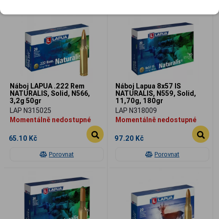
Náboj LAPUA .222 Rem
Náboj Lapua 8x57 IS
NATURALIS, Solid, N566,
NATURALIS, N559, Solid,
3,2g 50gr
11,70g, 180gr
LAP N315025
LAP N318009
Momentálně nedostupné
Momentálně nedostupné
65.10 Kč
97.20 Kč
Porovnat
Porovnat