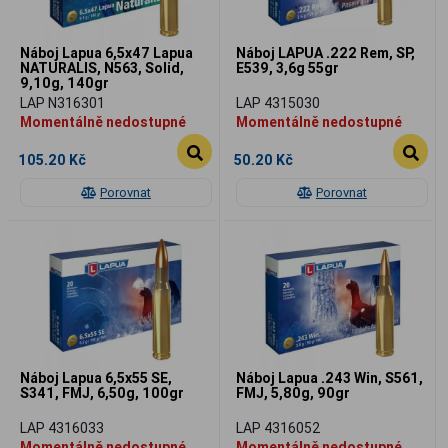
Náboj Lapua 6,5x47 Lapua
Náboj LAPUA .222 Rem, SP,
NATURALIS, N563, Solid,
E539, 3,6g 55gr
9,10g, 140gr
LAP N316301
LAP 4315030
Momentálně nedostupné
Momentálně nedostupné
105.20 Kč
50.20 Kč
Porovnat
Porovnat
Náboj Lapua 6,5x55 SE,
Náboj Lapua .243 Win, S561,
S341, FMJ, 6,50g, 100gr
FMJ, 5,80g, 90gr
LAP 4316033
LAP 4316052
Momentálně nedostupné
Momentálně nedostupné