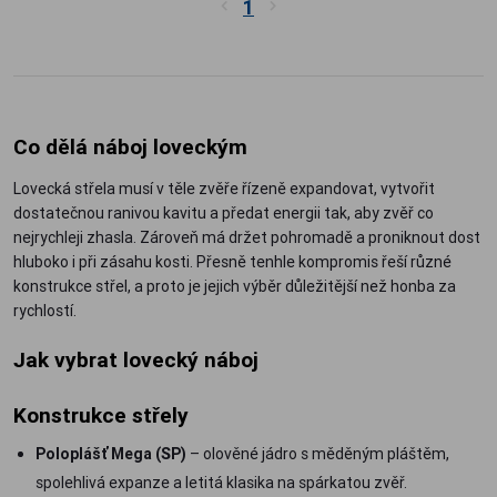
1
Co dělá náboj loveckým
Lovecká střela musí v těle zvěře řízeně expandovat, vytvořit
dostatečnou ranivou kavitu a předat energii tak, aby zvěř co
nejrychleji zhasla. Zároveň má držet pohromadě a proniknout dost
hluboko i při zásahu kosti. Přesně tenhle kompromis řeší různé
konstrukce střel, a proto je jejich výběr důležitější než honba za
rychlostí.
Jak vybrat lovecký náboj
Konstrukce střely
Poloplášť Mega (SP)
– olověné jádro s měděným pláštěm,
spolehlivá expanze a letitá klasika na spárkatou zvěř.