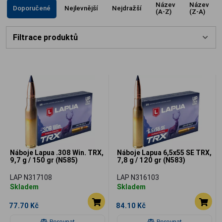
Název
Název
Doporučené
Nejlevnější
Nejdražší
(A-Z)
(Z-A)
Filtrace produktů
Náboje Lapua .308 Win. TRX,
Náboje Lapua 6,5x55 SE TRX,
9,7 g / 150 gr (N585)
7,8 g / 120 gr (N583)
LAP N317108
LAP N316103
Skladem
Skladem
77.70 Kč
84.10 Kč
Porovnat
Porovnat