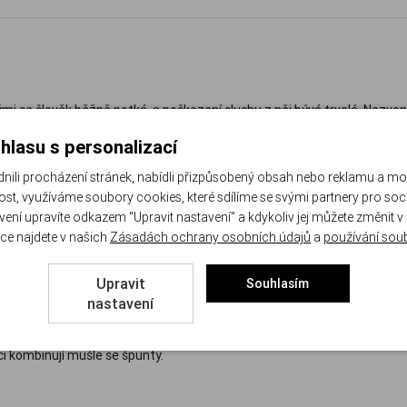
ými se člověk běžně potká, a poškození sluchu z něj bývá trvalé. Nezvon
e nikoho bez ochrany sluchu a stejné pravidlo doporučujeme i pro lov, 
hlasu s personalizací
li procházení stránek, nabídli přizpůsobený obsah nebo reklamu a m
st, využíváme soubory cookies, které sdílíme se svými partnery pro sociá
avení upravíte odkazem "Upravit nastavení" a kdykoliv jej můžete změnit v
ce najdete v našich
Zásadách ochrany osobních údajů
a
používání sou
ché a spolehlivé. Elektronická sluchátka jako Howard MACH 1 okolní zvuk
řelbě a závodech je elektronika obrovská výhoda.
Upravit
Souhlasím
nastavení
: čím vyšší číslo, tím větší útlum. Do kryté střelnice a k velkým rážím vo
lci kombinují mušle se špunty.