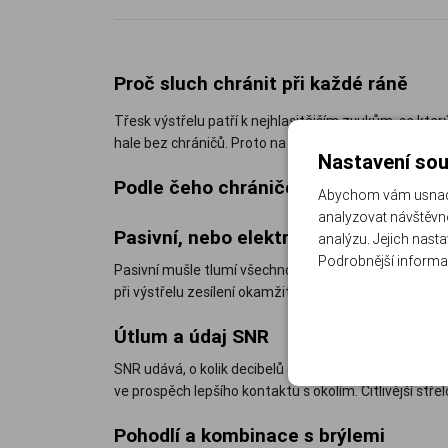
Proč sluch chránit při každé ráně
Třesk výstřelu patří k nejhlasitějším zvukům, se kter
hale bez chráničů. Proto na palebnou čáru nepouštím
Nastavení sou
Podle čeho chrániče sluchu vybrat
Abychom vám usnadni
analyzovat návštěvno
Pasivní, nebo elektronické
analýzu. Jejich nast
Podrobnější informa
Pasivní mušle tlumí všechno bez rozdílu, jsou jednodu
při výstřelu zesílení okamžitě omezí. Na společné st
Útlum a údaj SNR
SNR udává, o kolik decibelů chránič hluk průměrně sníží
ve prospěch lepšího kontaktu s okolím. Citlivější stře
Pohodlí a kombinace s brýlemi