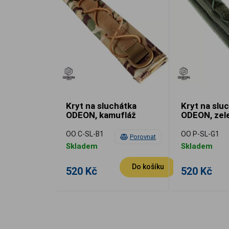
Kryt na sluchátka
Kryt na slu
ODEON, kamufláž
ODEON, zel
OO C-SL-B1
OO P-SL-G1
Porovnat
Skladem
Skladem
Do košíku
520 Kč
520 Kč