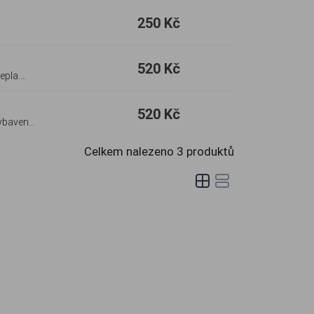
250 Kč
520 Kč
epla.
i háčky na
520 Kč
Vybaven
a opasek či
Celkem nalezeno
3
produktů