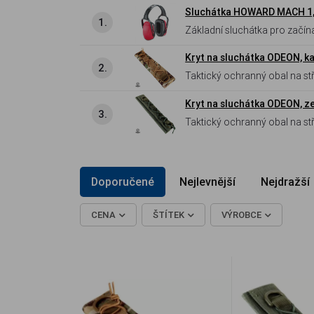
Sluchátka HOWARD MACH 1,
1.
Základní sluchátka pro začínají
Kryt na sluchátka ODEON, k
2.
Taktický ochranný obal na stř
Vybaven MOLLE systémem, Vel
Kryt na sluchátka ODEON, z
opasek či výstroj.
3.
Taktický ochranný obal na stř
MOLLE systémem, Velcro pane
výstroj.
Doporučené
Nejlevnější
Nejdražší
CENA
ŠTÍTEK
VÝROBCE