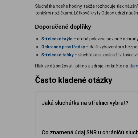
Sluchátka nosíte hodiny, takže rozhoduje tlak náušník
tenkými nožičkami. Látkové kryty Odeon udrží náušník
Doporučené doplňky
Střelecké brýle
– druhá polovina povinné ochrany
Ochranné prostředky
– další vybavení pro bezpeč
Střelecké tašky
– sluchátka si zaslouží v tašce vl
Hluk se dá snižovat i přímo u zdroje: mrkněte na
tlum
Často kladené otázky
Jaká sluchátka na střelnici vybrat?
Co znamená údaj SNR u chráničů sluc