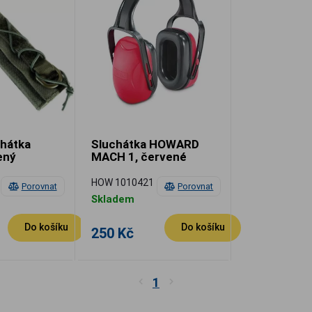
chátka
Sluchátka HOWARD
ený
MACH 1, červené
HOW 1010421
Porovnat
Porovnat
Skladem
Do košíku
Do košíku
250 Kč
1