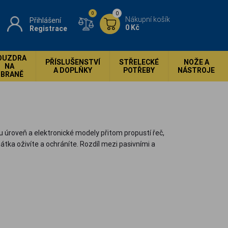
0
0
Nákupní košík
Přihlášení
0 Kč
Registrace
OUZDRA
PŘÍSLUŠENSTVÍ
STŘELECKÉ
NOŽE A
NA
A DOPLŇKY
POTŘEBY
NÁSTROJE
ZBRANĚ
 úroveň a elektronické modely přitom propustí řeč,
tka oživíte a ochráníte. Rozdíl mezi pasivními a