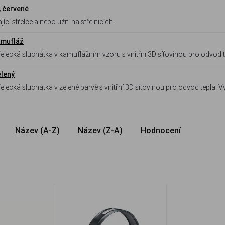
 červené
cí střelce a nebo užití na střelnicích.
amufláž
elecká sluchátka v kamuflážním vzoru s vnitřní 3D síťovinou pro odvod t
cro panelem pro ID nášivky, fixační gumičkou a praktickými závěsným
elený
elecká sluchátka v zelené barvě s vnitřní 3D síťovinou pro odvod tepla. 
lem pro ID nášivky, fixační gumičkou a praktickými závěsnými háčky n
Název (A-Z)
Název (Z-A)
Hodnocení