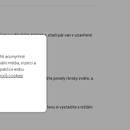
í jen po dlouhém tréninku, stačí pár ran v uzavřené
kde se často zapomíná.
ohli anonymně
lní média, inzerci a
 patičce webu.
borů cookies
.
y propouštějí, takže slyšíte povely i kroky zvěře, a
lte útlum vyšší, venku při lovu si vystačíte s nižším