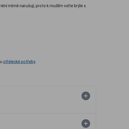
ění mírně narušují, proto k mušlím volte brýle s
ku
střelecké potřeby
.