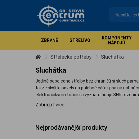
KOMPONENTY
ZBRANĚ
STŘELIVO
NÁBOJŮ
Střelecké potřeby
Sluchátka
Sluchátka
Jediné odpoledne střelby bez chráničů si sluch pamat
takže slyšíte povely na palebné čáře i psa na naháň
elektronickými chrániči a význam údaje SNR rozebír
Zobrazit více
Nejprodávanější produkty