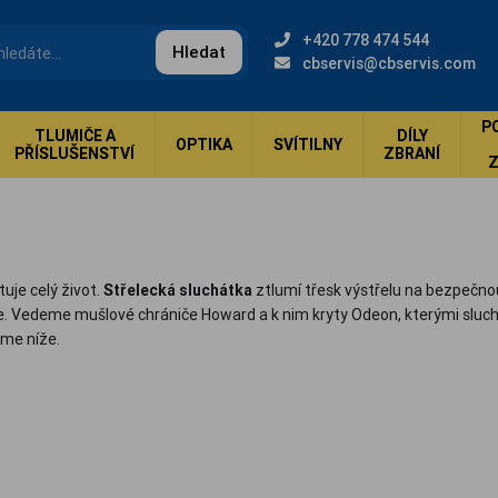
+420 778 474 544
Hledat
cbservis@cbservis.com
P
TLUMIČE A
DÍLY
OPTIKA
SVÍTILNY
PŘÍSLUŠENSTVÍ
ZBRANÍ
uje celý život.
Střelecká sluchátka
ztlumí třesk výstřelu na bezpečnou
ce. Vedeme mušlové chrániče Howard a k nim kryty Odeon, kterými sluchá
áme níže.