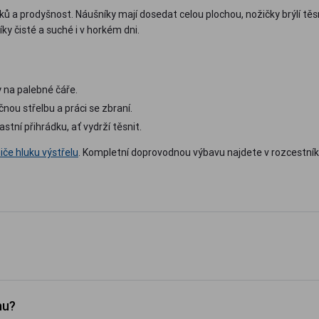
ů a prodyšnost. Náušníky mají dosedat celou plochou, nožičky brýlí těsn
y čisté a suché i v horkém dni.
 na palebné čáře.
nou střelbu a práci se zbraní.
astní přihrádku, ať vydrží těsnit.
iče hluku výstřelu
. Kompletní doprovodnou výbavu najdete v rozcestní
hu?