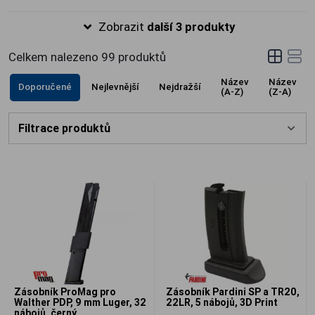
nábojů, povrchová úprava AFC a odolná
Zobrazit
další 3 produkty
polymerová botka.
Celkem nalezeno
99
produktů
Název
Název
Doporučené
Nejlevnější
Nejdražší
(A-Z)
(Z-A)
Filtrace produktů
Zásobník ProMag pro
Zásobník Pardini SP a TR20,
Walther PDP, 9 mm Luger, 32
22LR, 5 nábojů, 3D Print
nábojů, černý