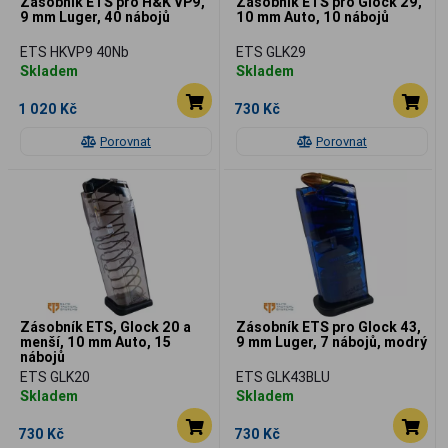
Zásobník ETS pro H&K VP9,
Zásobník ETS pro Glock 29,
9 mm Luger, 40 nábojů
10 mm Auto, 10 nábojů
ETS HKVP9 40Nb
ETS GLK29
Skladem
Skladem
1 020 Kč
730 Kč
Porovnat
Porovnat
Zásobník ETS, Glock 20 a
Zásobník ETS pro Glock 43,
menší, 10 mm Auto, 15
9 mm Luger, 7 nábojů, modrý
nábojů
ETS GLK20
ETS GLK43BLU
Skladem
Skladem
730 Kč
730 Kč