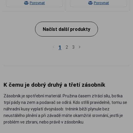
Porovnat
Porovnat
Načíst další produkty
1
2
3
K čemu je dobrý druhý a třetí zásobník
Zásobník je spotřební materiál. Pružina časem ztrácí sílu, botka
trpí pády na zem a podavač se odírá. Kdo střílí pravidelně, tomu se
náhradní kusy vyplatí dvojnásob: trénink běží plynule bez
neustálého plnění a při závadě máte okamžité srovnání, jestli je
problém ve zbrani, nebo právě v zásobníku.