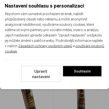
Nastavení souhlasu s personalizací
Abychom vám usnadnili procházení stránek, nabídli
přizpůsobený obsah nebo reklamu a mohli anonymně
analyzovat návštěvnost, využíváme soubory cookies, které
sdílíme se svými partnery pro sociální média, inzerci a analýzu.
Jejich nastavení upravíte odkazem "Upravit nastavení" a kdykoliv
Zásobník ETS pro S&W M&P,
Zásobník ETS pro S&W M&P,
jej můžete změnit v patičce webu. Podrobnější informace najdete
9 mm Luger, 30 nábojů
9 mm Luger, 21 nábojů
v našich
Zásadách ochrany osobních údajů
a
používání souborů
ETS SW9-MP 30Nb
ETS SW9-MP 21Nb
cookies
.
Skladem
Skladem
840 Kč
840 Kč
Upravit
Souhlasím
Porovnat
Porovnat
nastavení