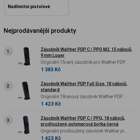
Nadlimitní pistolové
Nejprodávanější produkty
Zásobník Walther PDP C / PPQ M2, 15 nábojů,
1.
9 mm Luger
Originální 15raný zásobník pro Walther PDP
1 383 Kč
Compact a PPQ M2 v ráži 9mm Luger.
Špičková německá kvalita, povrchová
úprava AFC pro hladký chod a maximální
Zásobník Walther PDP Full Size, 18 nábojů,
2.
standard
spolehlivost při přebíjení.
Originální 18ranový zásobník Walther PDP
1 423 Kč
Full Size v základním provedení. Povrchová
úprava AFC pro hladký chod a vysokou
spolehlivost u polymerových i ocelových
Zásobník Walther PDP C / PPQ, 18 nábojů,
3.
prodloužený, polymerová botka černá
rámů.
Originální prodloužený zásobník Walther pro
1 423 Kč
PDP Compact a PPQ M2. Kapacita 18