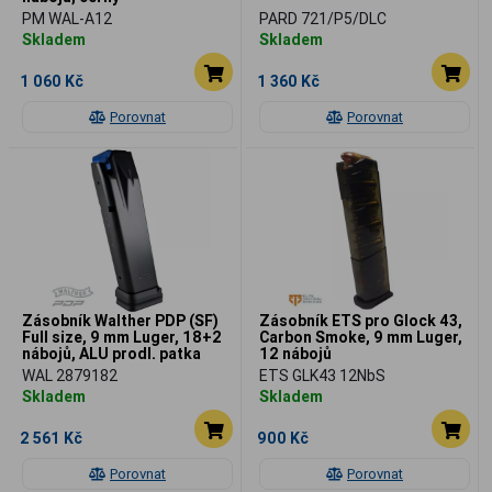
PM WAL-A12
PARD 721/P5/DLC
Skladem
Skladem
1 060 Kč
1 360 Kč
Porovnat
Porovnat
Zásobník Walther PDP (SF)
Zásobník ETS pro Glock 43,
Full size, 9 mm Luger, 18+2
Carbon Smoke, 9 mm Luger,
nábojů, ALU prodl. patka
12 nábojů
WAL 2879182
ETS GLK43 12NbS
Skladem
Skladem
2 561 Kč
900 Kč
Porovnat
Porovnat