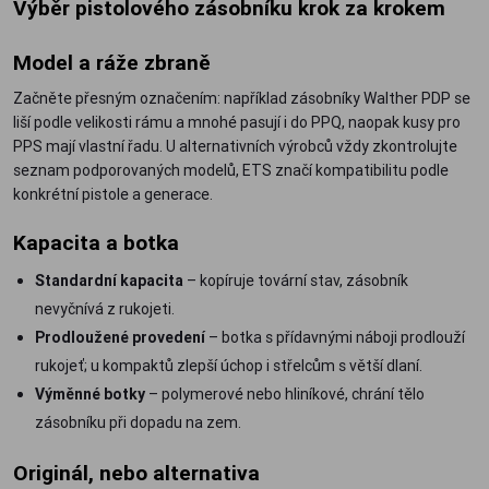
Výběr pistolového zásobníku krok za krokem
Model a ráže zbraně
Začněte přesným označením: například zásobníky Walther PDP se
liší podle velikosti rámu a mnohé pasují i do PPQ, naopak kusy pro
PPS mají vlastní řadu. U alternativních výrobců vždy zkontrolujte
seznam podporovaných modelů, ETS značí kompatibilitu podle
konkrétní pistole a generace.
Kapacita a botka
Standardní kapacita
– kopíruje tovární stav, zásobník
nevyčnívá z rukojeti.
Prodloužené provedení
– botka s přídavnými náboji prodlouží
rukojeť; u kompaktů zlepší úchop i střelcům s větší dlaní.
Výměnné botky
– polymerové nebo hliníkové, chrání tělo
zásobníku při dopadu na zem.
Originál, nebo alternativa