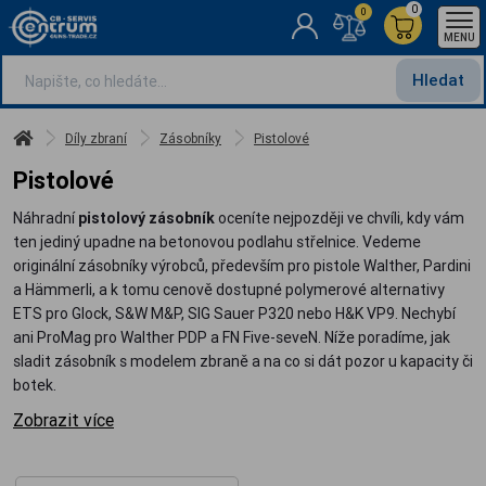
0
0
MENU
Hledat
Díly zbraní
Zásobníky
Pistolové
Pistolové
Náhradní
pistolový zásobník
oceníte nejpozději ve chvíli, kdy vám
ten jediný upadne na betonovou podlahu střelnice. Vedeme
originální zásobníky výrobců, především pro pistole Walther, Pardini
a Hämmerli, a k tomu cenově dostupné polymerové alternativy
ETS pro Glock, S&W M&P, SIG Sauer P320 nebo H&K VP9. Nechybí
ani ProMag pro Walther PDP a FN Five-seveN. Níže poradíme, jak
sladit zásobník s modelem zbraně a na co si dát pozor u kapacity či
botek.
Zobrazit více