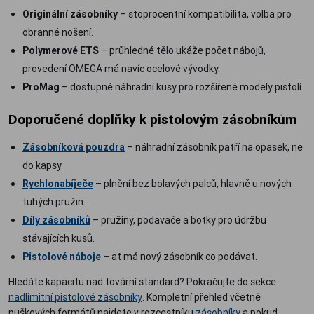
Originální zásobníky
– stoprocentní kompatibilita, volba pro
obranné nošení.
Polymerové ETS
– průhledné tělo ukáže počet nábojů,
provedení OMEGA má navíc ocelové vývodky.
ProMag
– dostupné náhradní kusy pro rozšířené modely pistolí.
Doporučené doplňky k pistolovým zásobníkům
Zásobníková pouzdra
– náhradní zásobník patří na opasek, ne
do kapsy.
Rychlonabíječe
– plnění bez bolavých palců, hlavně u nových
tuhých pružin.
Díly zásobníků
– pružiny, podavače a botky pro údržbu
stávajících kusů.
Pistolové náboje
– ať má nový zásobník co podávat.
Hledáte kapacitu nad tovární standard? Pokračujte do sekce
nadlimitní pistolové zásobníky
. Kompletní přehled včetně
puškových formátů najdete v rozcestníku
zásobníky
a pokud