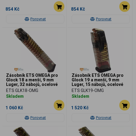
854 Kč
854 Kč
Porovnat
Porovnat
Zásobník ETS OMEGA pro
Zásobník ETS OMEGA pro
Glock 18 a menší, 9 mm
Glock 19 a menší, 9 mm
Luger, 32 nábojů, ocelové
Luger, 15 nábojů, ocelové
vývodky
vývodky
ETS GLK18-OMG
ETS GLK19-OMG
Skladem
Skladem
1 060 Kč
1 520 Kč
Porovnat
Porovnat