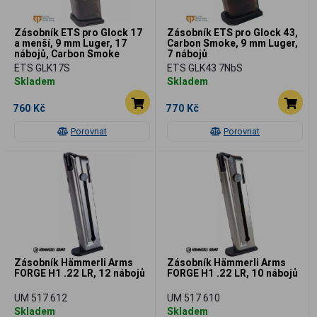
Zásobník ETS pro Glock 17
Zásobník ETS pro Glock 43,
a menší, 9 mm Luger, 17
Carbon Smoke, 9 mm Luger,
nábojů, Carbon Smoke
7 nábojů
ETS GLK17S
ETS GLK43 7NbS
Skladem
Skladem
760 Kč
770 Kč
Porovnat
Porovnat
Zásobník Hämmerli Arms
Zásobník Hämmerli Arms
FORGE H1 .22 LR, 12 nábojů
FORGE H1 .22 LR, 10 nábojů
UM 517.612
UM 517.610
Skladem
Skladem