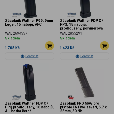
Zásobník Walther P99, 9mm
Zásobník Walther PDP C /
Luger, 15 nábojů, AFC
PPQ, 18 nábojů,
prodloužený, polymerová
botka černá
WAL 2694557
WAL 2855291
Skladem
Skladem
1 708 Kč
1 423 Kč
Porovnat
Porovnat
Zásobník Walther PDP C /
Zásobník PRO MAG pro
PPQ prodloužený, 18 nábojů,
pistole FN Five-seveN, 5.7 x
Alu botka černá
28mm, 30 Nb