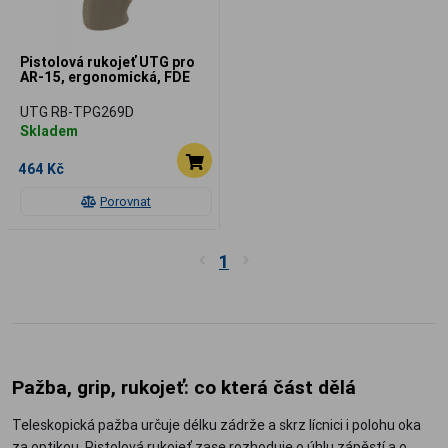
Pistolová rukojeť UTG pro
AR-15, ergonomická, FDE
UTG RB-TPG269D
Skladem
464 Kč
Porovnat
1
Pažba, grip, rukojeť: co která část dělá
Teleskopická pažba určuje délku zádrže a skrz lícnici i polohu oka
za optikou. Pistolová rukojeť zase rozhoduje o úhlu zápěstí a o