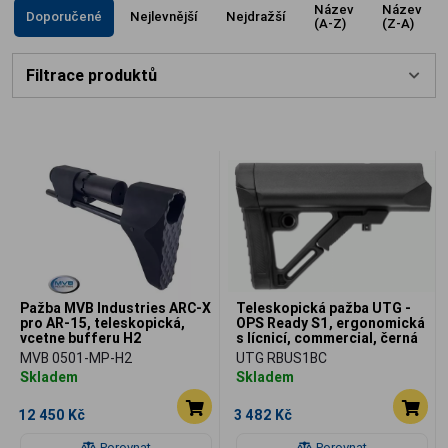
Název
Název
Doporučené
Nejlevnější
Nejdražší
(A-Z)
(Z-A)
Filtrace produktů
Pažba MVB Industries ARC-X
Teleskopická pažba UTG -
pro AR-15, teleskopická,
OPS Ready S1, ergonomická
vcetne bufferu H2
s lícnicí, commercial, černá
MVB 0501-MP-H2
UTG RBUS1BC
Skladem
Skladem
12 450 Kč
3 482 Kč
Porovnat
Porovnat