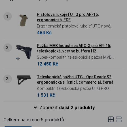
Pistolová rukojeť UTG pro AR-15,
1.
ergonomická, FDE
Ergonomická pistolová rukojeť UTG nové
464 Kč
generace pro AR-15 v barvě FDE –
protiskluzová textura a integrovaný úložný
prostor.
Pažba MVB Industries ARC-X pro AR-15,
2.
teleskopická, vcetne bufferu H2
Super-kompaktní teleskopická pažba MVB
12 450 Kč
Industries ARC-X s bufferem H2 pro pušky
platformy AR-15. Inovativní zkrácená
konstrukce umožňuje výrazné zkrácení
Teleskopická pažba UTG - Ops Ready S2
3.
ergonomická s lícnicí, commercial, černá
zbraně bez nutnosti použití speciálního
Kompaktní teleskopická pažba UTG PRO
nosiče závorníku, přičemž zachovává plnou
1 531 Kč
Ops Ready S3 (Commercial) s
funkčnost a střelitelnost.
ergonomickou lícnicí a integrovaným QD
Zobrazit
další 2 produkty
bodem.
Celkem nalezeno
5
produktů