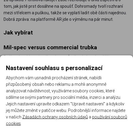
tom, jak jistě prst dosáhne na spoušť. Dohromady tvoří rozhraní
mezi střelcem a puškou, takže se vyplatí ladit obě části najednou.
Dobrá zpráva: na platformě AR jde o výměnu na pár minut.
Jak vybírat
Mil-spec versus commercial trubka
Pažbové trubky existují ve dvou průměrech, které se liší jen o
desetiny milimetru, ale stačí to. Pažba na commercial trubku, jako
Nastavení souhlasu s personalizací
UTG OPS Ready v commercial provedení, na mil-spec trubce klape
a naopak nejde nasadit. Před objednávkou trubku změřte nebo
Abychom vám usnadnili procházení stránek, nabídli
zkontrolujte značení spodního pouzdra.
přizpůsobený obsah nebo reklamu a mohli anonymně
analyzovat návštěvnost, využíváme soubory cookies, které
Teleskopická pažba a lícnice
sdílíme se svými partnery pro sociální média, inzerci a analýzu.
Jejich nastavení upravíte odkazem "Upravit nastavení" a kdykoliv
Nastavení délky
– teleskop přizpůsobí zbraň vrstvám oblečení i
jej můžete změnit v patičce webu. Podrobnější informace najdete
různým střelcům.
v našich
Zásadách ochrany osobních údajů
a
používání souborů
Lícnice
– zvedne tvář do osy optiky; oceníte ji s puškohledem i
cookies
.
kolimátorem na vyšší montáži.