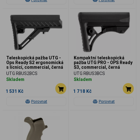
Teleskopická pažba UTG -
Kompaktní teleskopická
Ops Ready S2 ergonomická
pažba UTG PRO - OPS Ready
s lícnicí, commercial, černá
S3, commercial, černá
(pouze pažba)
UTG RBUS2BCS
UTG RBUS3BCS
Skladem
Skladem
1 531 Kč
1 718 Kč
Porovnat
Porovnat