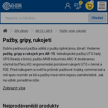
0
0
MENU
Hledat
Díly zbraní
AR-15 / AR-9
Pažby, gripy, rukojeti
Pažby, gripy, rukojeti
Dobře padnoucí pažba udělá z pušky úplně jinou zbraň. Vedeme
pažby, gripy a rukojeti pro AR-15
: teleskopické pažby UTG řady
OPS Ready s lícnicí, pažbu MVB Industries ARC-X dodávanou
včetně bufferu H2 i ergonomické pistolové rukojeti UTG v černé a
FDE. Před nákupem si ověřte průměr pažbové trubky, commercial a
mil-spec rozměr se liší a pažby mezi nimi nejsou zaměnitelné. Jak
na výběr, poradíme níže.
Zobrazit více
Nejprodávanější produkty