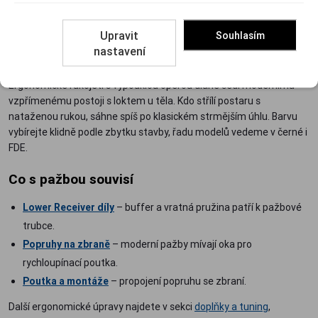
Kompletní sety
– pažba ARC-X od MVB Industries přichází
rovnou s bufferem H2, ušetříte jedno rozhodování.
Upravit
Souhlasím
nastavení
Rukojeť a úhel
Ergonomické rukojeti s vypouklou opěrou dlaně sedí modernímu
vzpřímenému postoji s loktem u těla. Kdo střílí postaru s
nataženou rukou, sáhne spíš po klasickém strmějším úhlu. Barvu
vybírejte klidně podle zbytku stavby, řadu modelů vedeme v černé i
FDE.
Co s pažbou souvisí
Lower Receiver díly
– buffer a vratná pružina patří k pažbové
trubce.
Popruhy na zbraně
– moderní pažby mívají oka pro
rychloupínací poutka.
Poutka a montáže
– propojení popruhu se zbraní.
Další ergonomické úpravy najdete v sekci
doplňky a tuning
,