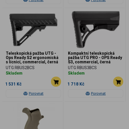
Teleskopická pažba UTG -
Kompaktní teleskopická
Ops Ready S2 ergonomická
pažba UTG PRO - OPS Ready
s lícnicí, commercial, černá
S3, commercial, černá
(pouze pažba)
UTG RBUS2BCS
UTG RBUS3BCS
Skladem
Skladem
1 531 Kč
1 718 Kč
Porovnat
Porovnat