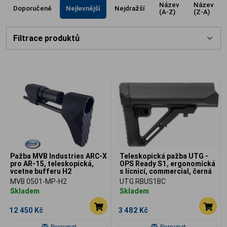
Název
Název
Doporučené
Nejlevnější
Nejdražší
(A-Z)
(Z-A)
Filtrace produktů
Pažba MVB Industries ARC-X
Teleskopická pažba UTG -
pro AR-15, teleskopická,
OPS Ready S1, ergonomická
vcetne bufferu H2
s lícnicí, commercial, černá
MVB 0501-MP-H2
UTG RBUS1BC
Skladem
Skladem
12 450 Kč
3 482 Kč
Porovnat
Porovnat