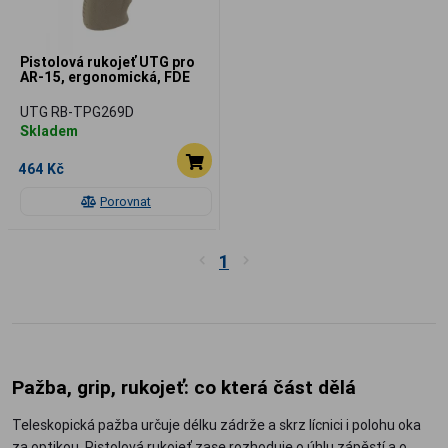
Pistolová rukojeť UTG pro
AR-15, ergonomická, FDE
UTG RB-TPG269D
Skladem
464 Kč
Porovnat
1
Pažba, grip, rukojeť: co která část dělá
Teleskopická pažba určuje délku zádrže a skrz lícnici i polohu oka
za optikou. Pistolová rukojeť zase rozhoduje o úhlu zápěstí a o