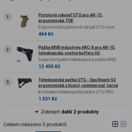
Pistolová rukojeť UTG pro AR-15,
1.
ergonomická, FDE
Ergonomická pistolová rukojeť UTG nové
464 Kč
generace pro AR-15 v barvě FDE –
protiskluzová textura a integrovaný úložný
prostor.
Pažba MVB Industries ARC-X pro AR-15,
2.
teleskopická, vcetne bufferu H2
Super-kompaktní teleskopická pažba MVB
12 450 Kč
Industries ARC-X s bufferem H2 pro pušky
platformy AR-15. Inovativní zkrácená
konstrukce umožňuje výrazné zkrácení
Teleskopická pažba UTG - Ops Ready S2
3.
ergonomická s lícnicí, commercial, černá
zbraně bez nutnosti použití speciálního
Kompaktní teleskopická pažba UTG PRO
nosiče závorníku, přičemž zachovává plnou
1 531 Kč
Ops Ready S3 (Commercial) s
funkčnost a střelitelnost.
ergonomickou lícnicí a integrovaným QD
Zobrazit
další 2 produkty
bodem.
Celkem nalezeno
5
produktů