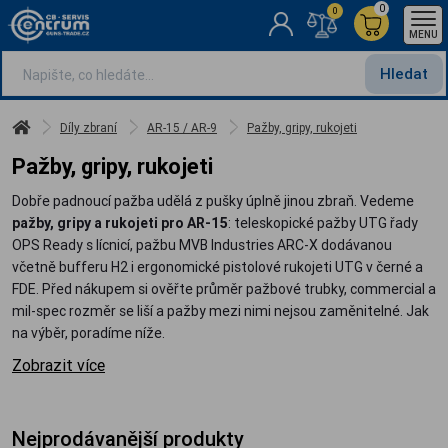
0
0
MENU
Hledat
Díly zbraní
AR-15 / AR-9
Pažby, gripy, rukojeti
Pažby, gripy, rukojeti
Dobře padnoucí pažba udělá z pušky úplně jinou zbraň. Vedeme
pažby, gripy a rukojeti pro AR-15
: teleskopické pažby UTG řady
OPS Ready s lícnicí, pažbu MVB Industries ARC-X dodávanou
včetně bufferu H2 i ergonomické pistolové rukojeti UTG v černé a
FDE. Před nákupem si ověřte průměr pažbové trubky, commercial a
mil-spec rozměr se liší a pažby mezi nimi nejsou zaměnitelné. Jak
na výběr, poradíme níže.
Zobrazit více
Nejprodávanější produkty