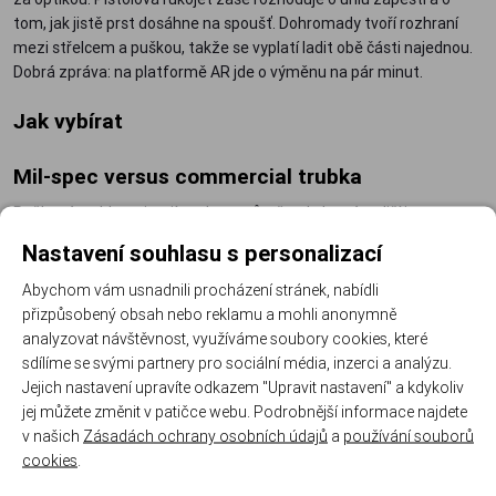
tom, jak jistě prst dosáhne na spoušť. Dohromady tvoří rozhraní
mezi střelcem a puškou, takže se vyplatí ladit obě části najednou.
Dobrá zpráva: na platformě AR jde o výměnu na pár minut.
Jak vybírat
Mil-spec versus commercial trubka
Pažbové trubky existují ve dvou průměrech, které se liší jen o
desetiny milimetru, ale stačí to. Pažba na commercial trubku, jako
Nastavení souhlasu s personalizací
UTG OPS Ready v commercial provedení, na mil-spec trubce klape
a naopak nejde nasadit. Před objednávkou trubku změřte nebo
Abychom vám usnadnili procházení stránek, nabídli
zkontrolujte značení spodního pouzdra.
přizpůsobený obsah nebo reklamu a mohli anonymně
analyzovat návštěvnost, využíváme soubory cookies, které
Teleskopická pažba a lícnice
sdílíme se svými partnery pro sociální média, inzerci a analýzu.
Jejich nastavení upravíte odkazem "Upravit nastavení" a kdykoliv
Nastavení délky
– teleskop přizpůsobí zbraň vrstvám oblečení i
jej můžete změnit v patičce webu. Podrobnější informace najdete
různým střelcům.
v našich
Zásadách ochrany osobních údajů
a
používání souborů
Lícnice
– zvedne tvář do osy optiky; oceníte ji s puškohledem i
cookies
.
kolimátorem na vyšší montáži.