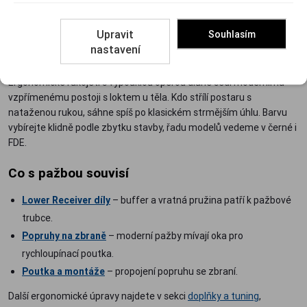
Kompletní sety
– pažba ARC-X od MVB Industries přichází
rovnou s bufferem H2, ušetříte jedno rozhodování.
Upravit
Souhlasím
nastavení
Rukojeť a úhel
Ergonomické rukojeti s vypouklou opěrou dlaně sedí modernímu
vzpřímenému postoji s loktem u těla. Kdo střílí postaru s
nataženou rukou, sáhne spíš po klasickém strmějším úhlu. Barvu
vybírejte klidně podle zbytku stavby, řadu modelů vedeme v černé i
FDE.
Co s pažbou souvisí
Lower Receiver díly
– buffer a vratná pružina patří k pažbové
trubce.
Popruhy na zbraně
– moderní pažby mívají oka pro
rychloupínací poutka.
Poutka a montáže
– propojení popruhu se zbraní.
Další ergonomické úpravy najdete v sekci
doplňky a tuning
,