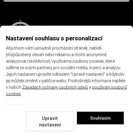
Nastavení souhlasu s personalizací
Abychom vám usnadnili procházení stránek, nabídli
přizpůsobený obsah nebo reklamu a mohli anonymně
analyzovat návštěvnost, využíváme soubory cookies, které
Společnost CB SERVIS CENTRUM s.r.o. působí na
sdílíme se svými partnery pro sociální média, inzerci a analýzu.
českém trhu od roku 1993. Po založení jsme se věnovali
Jejich nastavení upravíte odkazem "Upravit nastavení" a kdykoliv
převážně dovozu specializovaného materiálu pro
jej můžete změnit v patičce webu. Podrobnější informace najdete
provozování sportovní střelby – zbraní, nábojů, vybavení
v našich
Zásadách ochrany osobních údajů
a
používání souborů
a příslušenství.
cookies
.
+420 778 474 544
Upravit
Souhlasím
Zákaznická péče
nastavení