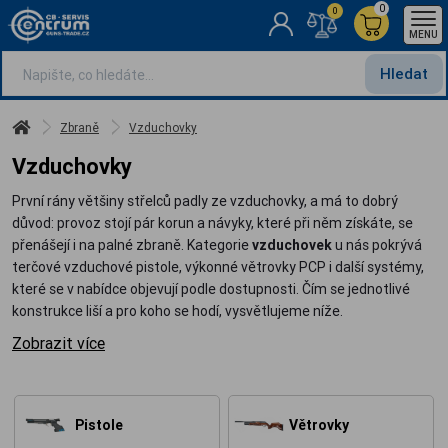
0
0
MENU
Hledat
Zbraně
Vzduchovky
Vzduchovky
První rány většiny střelců padly ze vzduchovky, a má to dobrý
důvod: provoz stojí pár korun a návyky, které při něm získáte, se
přenášejí i na palné zbraně. Kategorie
vzduchovek
u nás pokrývá
terčové vzduchové pistole, výkonné větrovky PCP i další systémy,
které se v nabídce objevují podle dostupnosti. Čím se jednotlivé
konstrukce liší a pro koho se hodí, vysvětlujeme níže.
Zobrazit více
Pistole
Větrovky