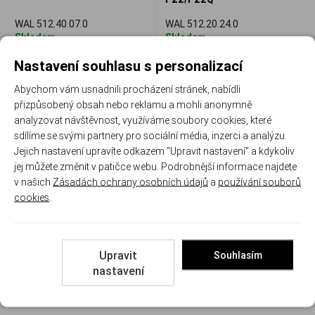
WAL 512.40.07.0
WAL 512.20.24.0
Skladem
Skladem
Nastavení souhlasu s personalizací
603 Kč
603 Kč
Porovnat
Porovnat
Abychom vám usnadnili procházení stránek, nabídli
přizpůsobený obsah nebo reklamu a mohli anonymně
analyzovat návštěvnost, využíváme soubory cookies, které
sdílíme se svými partnery pro sociální média, inzerci a analýzu.
Jejich nastavení upravíte odkazem "Upravit nastavení" a kdykoliv
Recenze
jej můžete změnit v patičce webu. Podrobnější informace najdete
v našich
Zásadách ochrany osobních údajů
a
používání souborů
cookies
.
Produkt zatím nemá žádné hodnocení,
buďte
první, kdo produkt ohodnotí!
Upravit
Souhlasím
Přidat hodnocení
nastavení