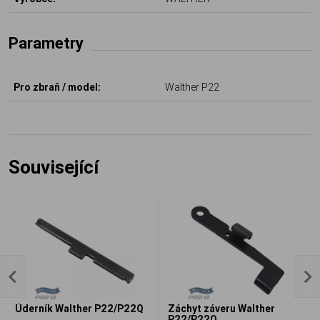
Parametry
Pro zbraň / model:
Walther P22
Související
Úderník Walther P22/P22Q
Záchyt záveru Walther
P22/P22Q