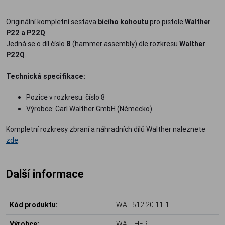
Originální kompletní sestava
bicího kohoutu
pro pistole
Walther
P22 a P22Q
.
Jedná se o díl číslo
8
(hammer assembly) dle rozkresu
Walther
P22Q
.
Technická specifikace:
Pozice v rozkresu: číslo 8
Výrobce: Carl Walther GmbH (Německo)
Kompletní rozkresy zbraní a náhradních dílů Walther naleznete
zde
.
Další informace
Kód produktu:
WAL 512.20.11-1
Výrobce:
WALTHER