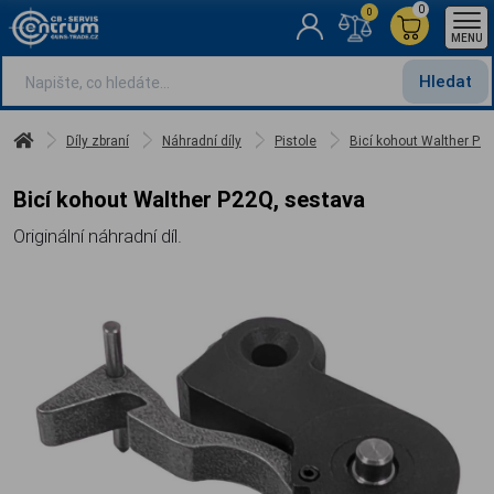
0
0
MENU
Hledat
Díly zbraní
Náhradní díly
Pistole
Bicí kohout Walther P2
Bicí kohout Walther P22Q, sestava
Originální náhradní díl.