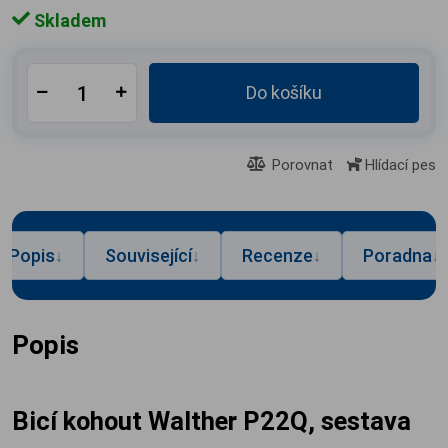
Skladem
Do košíku
Porovnat
Hlídací pes
Popis
Související
Recenze
Poradna
↓
↓
↓
↓
Popis
Bicí kohout Walther P22Q, sestava