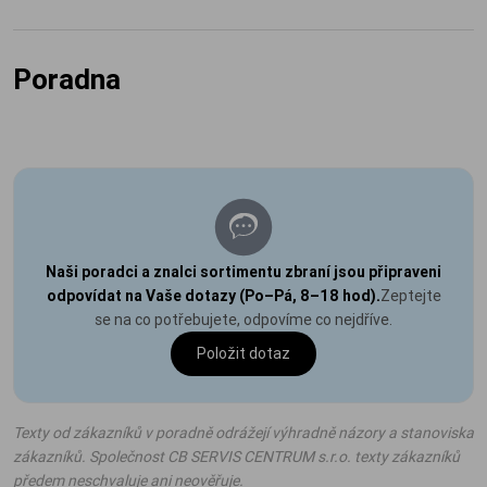
Poradna
Naši poradci a znalci sortimentu zbraní jsou připraveni
odpovídat na Vaše dotazy (Po–Pá, 8–18 hod).
Zeptejte
se na co potřebujete, odpovíme co nejdříve.
Položit dotaz
Texty od zákazníků v poradně odrážejí výhradně názory a stanoviska
zákazníků. Společnost CB SERVIS CENTRUM s.r.o. texty zákazníků
předem neschvaluje ani neověřuje.