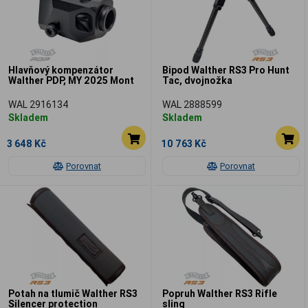
Hlavňový kompenzátor
Bipod Walther RS3 Pro Hunt
Walther PDP, MY 2025 Mont
Tac, dvojnožka
WAL 2916134
WAL 2888599
Skladem
Skladem
3 648 Kč
10 763 Kč
Porovnat
Porovnat
Potah na tlumič Walther RS3
Popruh Walther RS3 Rifle
Silencer protection
sling