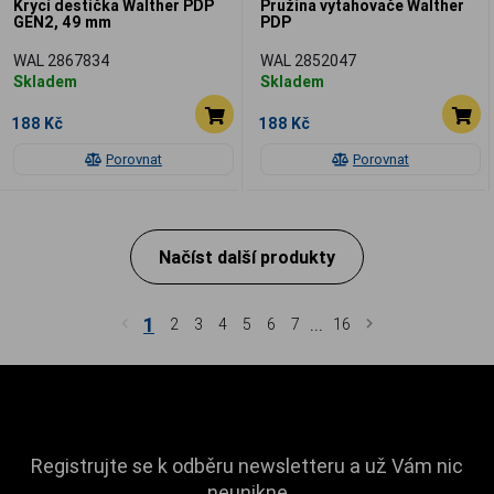
Krycí destička Walther PDP
Pružina vytahovače Walther
GEN2, 49 mm
PDP
WAL 2867834
WAL 2852047
Skladem
Skladem
188 Kč
188 Kč
Porovnat
Porovnat
Načíst další produkty
1
...
2
3
4
5
6
7
16
Registrujte se k odběru newsletteru a už Vám nic
neunikne