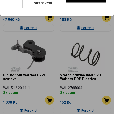
nastavení
WAL 2902109
WAL 2848171
Skladem
Skladem
47 960 Kč
188 Kč
Porovnat
Porovnat
Bicí kohout Walther P22Q,
Vratná pružina úderníku
sestava
Walther PDP F-series
WAL 512.20.11-1
WAL 2765004
Skladem
Skladem
1 030 Kč
152 Kč
Porovnat
Porovnat