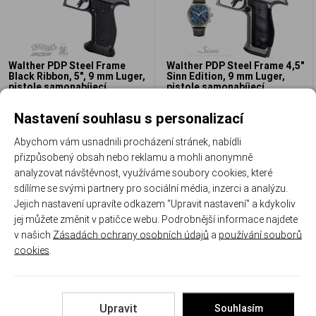
Walther PDP Steel Frame
Walther PDP Steel Frame 4,5"
Black Ribbon, 5", 9 mm Luger,
Sinn Edition, 9 mm Luger,
pistole samonabíjecí
pistole samonabíjecí
WAL 2896478
WAL 2907437
Skladem
Skladem
Nastavení souhlasu s personalizací
61 760 Kč
199 900 Kč
Abychom vám usnadnili procházení stránek, nabídli
přizpůsobený obsah nebo reklamu a mohli anonymně
Porovnat
Porovnat
analyzovat návštěvnost, využíváme soubory cookies, které
sdílíme se svými partnery pro sociální média, inzerci a analýzu.
Jejich nastavení upravíte odkazem "Upravit nastavení" a kdykoliv
jej můžete změnit v patičce webu. Podrobnější informace najdete
v našich
Zásadách ochrany osobních údajů
a
používání souborů
cookies
.
Walther PDP Full Size 4,5"
Spoušťová kulisa Walther
Hunter Pro, 9 mm Luger,
PDP, holá
Upravit
Souhlasím
pistole samonabíjecí