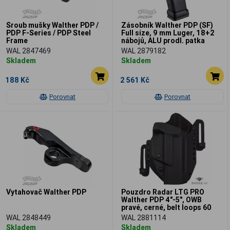
Šroub mušky Walther PDP /
Zásobník Walther PDP (SF)
PDP F-Series / PDP Steel
Full size, 9 mm Luger, 18+2
Frame
nábojů, ALU prodl. patka
WAL 2847469
WAL 2879182
Skladem
Skladem
188 Kč
2 561 Kč
Porovnat
Porovnat
Vytahovač Walther PDP
Pouzdro Radar LTG PRO
Walther PDP 4"-5", OWB
pravé, cerné, belt loops 60
mm
WAL 2848449
WAL 2881114
Skladem
Skladem