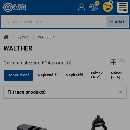
0
0
MENU
Hledat
Výrobci
WALTHER
WALTHER
Celkem nalezeno
614
produktů
Název
Název
Doporučené
Nejlevnější
Nejdražší
(A-Z)
(Z-A)
Filtrace produktů