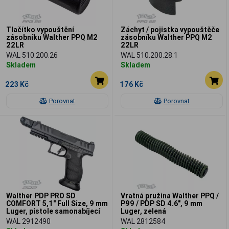
Tlačítko vypouštění
Záchyt / pojistka vypouštěče
zásobníku Walther PPQ M2
zásobníku Walther PPQ M2
22LR
22LR
WAL 510.200.26
WAL 510.200.28.1
Skladem
Skladem
223 Kč
176 Kč
Porovnat
Porovnat
Walther PDP PRO SD
Vratná pružina Walther PPQ /
COMFORT 5,1" Full Size, 9 mm
P99 / PDP SD 4.6", 9 mm
Luger, pistole samonabíjecí
Luger, zelená
WAL 2912490
WAL 2812584