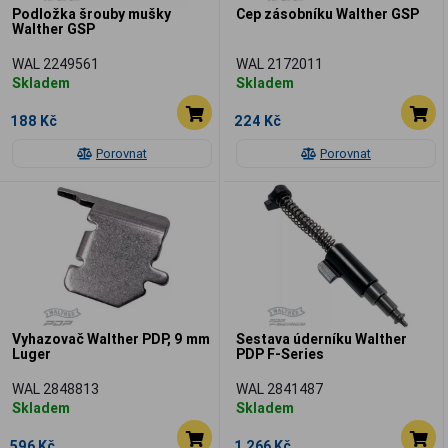
Podložka šrouby mušky
Cep zásobníku Walther GSP
Walther GSP
WAL 2249561
WAL 2172011
Skladem
Skladem
188 Kč
224 Kč
Porovnat
Porovnat
Vyhazovač Walther PDP, 9 mm
Sestava úderníku Walther
Luger
PDP F-Series
WAL 2848813
WAL 2841487
Skladem
Skladem
596 Kč
1 266 Kč