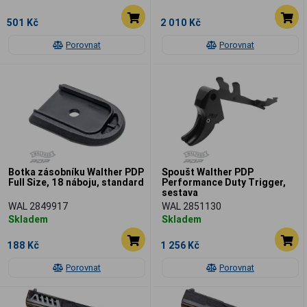
501 Kč
2 010 Kč
Porovnat
Porovnat
Botka zásobníku Walther PDP
Spoušt Walther PDP
Full Size, 18 náboju, standard
Performance Duty Trigger,
sestava
WAL 2849917
WAL 2851130
Skladem
Skladem
188 Kč
1 256 Kč
Porovnat
Porovnat