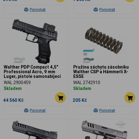
Porovnat
Porovnat
Walther PDP Compact 4,5"
Pružina záchytu zásobníku
Professional Acro, 9 mm
Walther CSP a Hämmerli X-
Luger, pistole samonabíjecí
ESSE
WAL 2900459
WAL 2742910
Skladem
Skladem
44 560 Kč
205 Kč
Porovnat
Porovnat