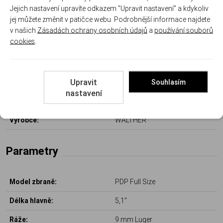
Jejich nastavení upravíte odkazem "Upravit nastavení" a kdykoliv
jej můžete změnit v patičce webu. Podrobnější informace najdete
v našich
Zásadách ochrany osobních údajů
a
používání souborů
cookies
.
Další informace
Upravit
Souhlasím
nastavení
Kód produktu:
WAL 2912490
Výrobce:
WALTHER
Parametry
Model zbraně:
PDP Full Size
Délka hlavně:
5,1"
Ráže:
9 mm Luger