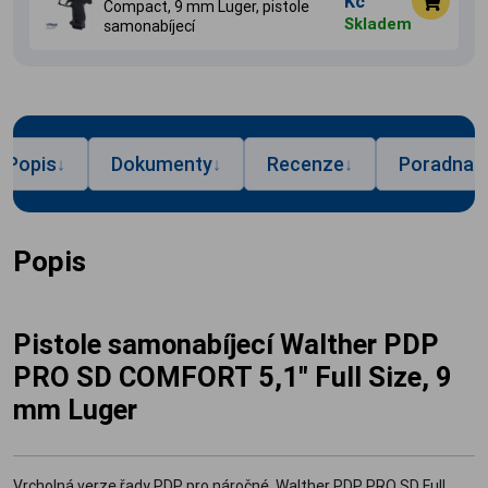
Kč
Compact, 9 mm Luger, pistole
Skladem
samonabíjecí
Popis
Dokumenty
Recenze
Poradna
↓
↓
↓
↓
Popis
Pistole samonabíjecí Walther PDP
PRO SD COMFORT 5,1" Full Size, 9
mm Luger
Vrcholná verze řady PDP pro náročné. Walther PDP PRO SD Full