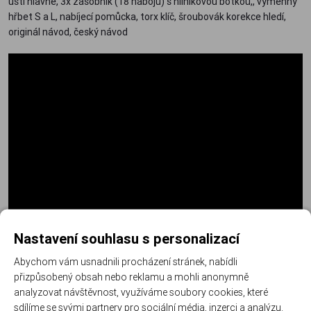
ústí hlavně, 3x zásobník (18 nábojů) s hliníkovou botkou,, výměnný
hřbet S a L, nabíjecí pomůcka, torx klíč, šroubovák korekce hledí,
originál návod, český návod
Nastavení souhlasu s personalizací
Abychom vám usnadnili procházení stránek, nabídli
přizpůsobený obsah nebo reklamu a mohli anonymně
analyzovat návštěvnost, využíváme soubory cookies, které
sdílíme se svými partnery pro sociální média, inzerci a analýzu.