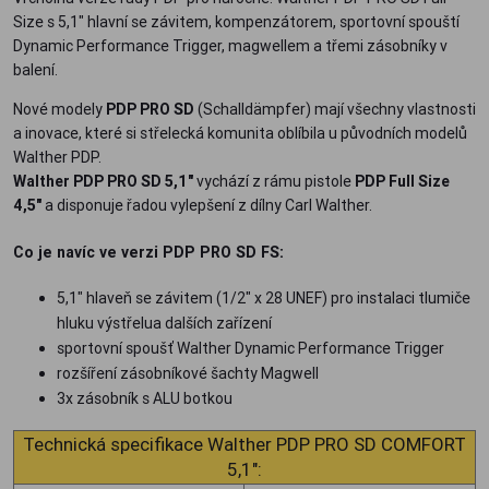
Size s 5,1" hlavní se závitem, kompenzátorem, sportovní spouští
Dynamic Performance Trigger, magwellem a třemi zásobníky v
balení.
Nové modely
PDP PRO SD
(Schalldämpfer) mají všechny vlastnosti
a inovace, které si střelecká komunita oblíbila u původních modelů
Walther PDP.
Walther PDP PRO SD 5,1"
vychází z rámu pistole
PDP Full Size
4,5"
a disponuje řadou vylepšení z dílny Carl Walther.
Co je navíc ve verzi PDP PRO SD FS:
5,1" hlaveň se závitem (1/2" x 28 UNEF) pro instalaci tlumiče
hluku výstřelua dalších zařízení
sportovní spoušť Walther Dynamic Performance Trigger
rozšíření zásobníkové šachty Magwell
3x zásobník s ALU botkou
Technická specifikace Walther PDP PRO SD COMFORT
5,1":