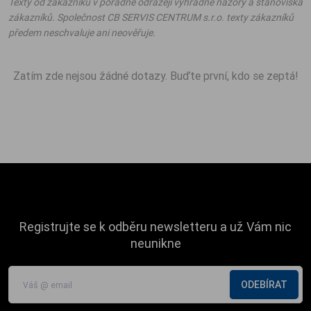
Texty od zákazníků v poradně odrážejí výhradně názory a stanoviska
zákazníků. Společnost CB SERVIS CENTRUM s.r.o. texty zákazníků
předem neschvaluje ani neověřuje.
Zatím zde nejsou žádné dotazy. Buďte první, kdo se zeptá!
Registrujte se k odběru newsletteru a už Vám nic
neunikne
ODEBÍRAT