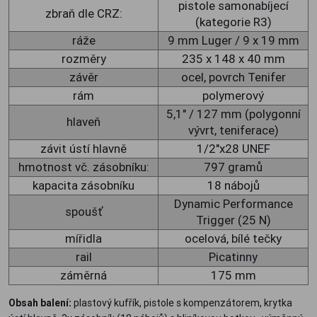
pistole samonabíjecí
zbraň dle CRZ:
(kategorie R3)
ráže
9 mm Luger / 9 x 19 mm
rozměry
235 x 148 x 40 mm
závěr
ocel, povrch Tenifer
rám
polymerový
5,1" / 127 mm (polygonní
hlaveň
vývrt, teniferace)
závit ústí hlavně
1/2"x28 UNEF
hmotnost vč. zásobníku:
797 gramů
kapacita zásobníku
18 nábojů
Dynamic Performance
spoušť
Trigger (25 N)
mířidla
ocelová, bílé tečky
rail
Picatinny
záměrná
175 mm
Obsah balení:
plastový kufřík, pistole s kompenzátorem, krytka