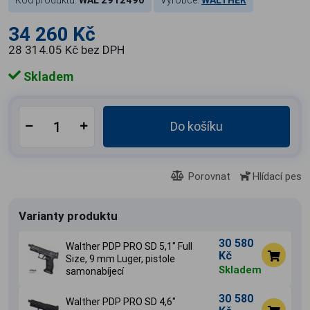
Kód produktu:
WAL 2912490
Výrobce:
WALTHER
34 260 Kč
28 314.05 Kč bez DPH
Skladem
Do košíku
Porovnat
Hlídací pes
Varianty produktu
30 580
Walther PDP PRO SD 5,1" Full
Kč
Size, 9 mm Luger, pistole
Skladem
samonabíjecí
30 580
Walther PDP PRO SD 4,6"