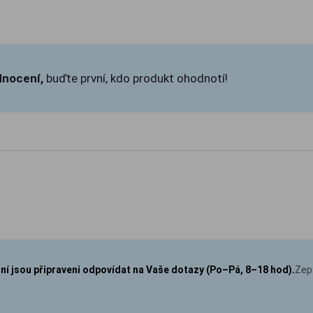
dnocení,
buďte první, kdo produkt ohodnotí!
aní jsou připraveni odpovídat na Vaše dotazy (Po–Pá, 8–18 hod).
Zep