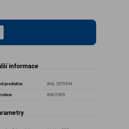
lší informace
d produktu:
WAL 2875934
robce:
WALTHER
arametry