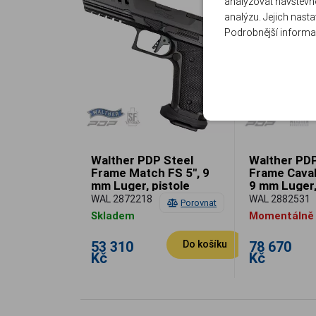
analyzovat návštěvno
analýzu. Jejich nast
Podrobnější informa
Walther PDP Steel
Walther PDP
Frame Match FS 5", 9
Frame Cavali
mm Luger, pistole
9 mm Luger,
samonabíjecí
samonabíje
WAL 2872218
WAL 2882531
Porovnat
Skladem
Momentálně
53 310
78 670
Do košíku
Kč
Kč