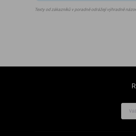
Texty od zákazníků v poradně odrážejí výhradně názo
R