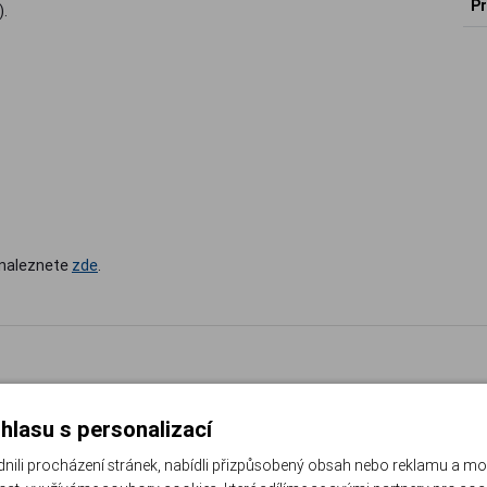
Pr
).
r naleznete
zde
.
hlasu s personalizací
li procházení stránek, nabídli přizpůsobený obsah nebo reklamu a m