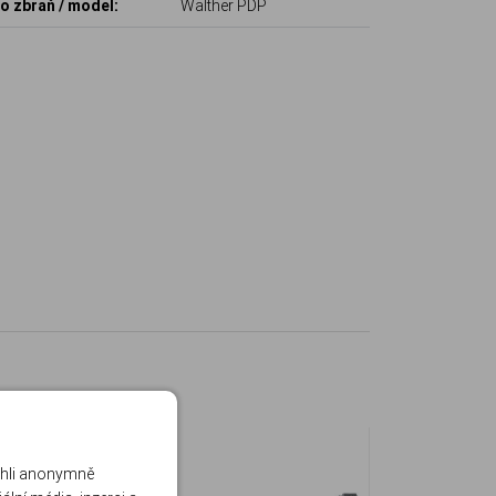
o zbraň / model:
Walther PDP
ohli anonymně