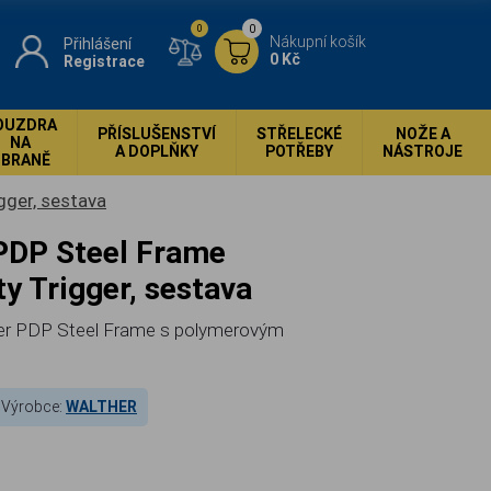
0
0
Nákupní košík
Přihlášení
0 Kč
Registrace
OUZDRA
PŘÍSLUŠENSTVÍ
STŘELECKÉ
NOŽE A
NA
A DOPLŇKY
POTŘEBY
NÁSTROJE
ZBRANĚ
gger, sestava
y Trigger, sestava
lther PDP Steel Frame s polymerovým
Výrobce:
WALTHER