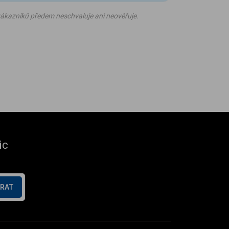
ákazníků předem neschvaluje ani neověřuje.
ic
ÍRAT