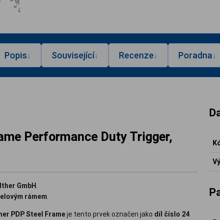
Popis
Související
Recenze
Poradna
↓
↓
↓
↓
Da
ame Performance Duty Trigger,
Kó
Vý
alther GmbH
.
P
celovým rámem
.
her PDP Steel Frame
je tento prvek označen jako
díl číslo 24