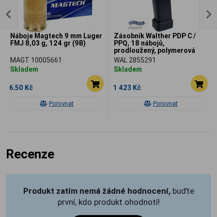
Náboje Magtech 9 mm Luger
Zásobník Walther PDP C /
FMJ 8,03 g, 124 gr (9B)
PPQ, 18 nábojů,
prodloužený, polymerová
botka černá
MAGT 10005661
WAL 2855291
Skladem
Skladem
6.50 Kč
1 423 Kč
Porovnat
Porovnat
Recenze
Produkt zatím nemá žádné hodnocení,
buďte
první, kdo produkt ohodnotí!