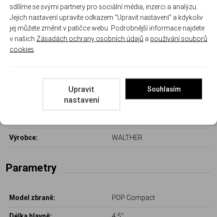
sdílíme se svými partnery pro sociální média, inzerci a analýzu.
Jejich nastavení upravíte odkazem "Upravit nastavení" a kdykoliv
jej můžete změnit v patičce webu. Podrobnější informace najdete
v našich
Zásadách ochrany osobních údajů
a
používání souborů
cookies
.
Další informace
Upravit
Souhlasím
nastavení
Kód produktu:
WAL 2900459
Výrobce:
WALTHER
Parametry
Model zbraně:
PDP Compact
Délka hlavně:
4,5"