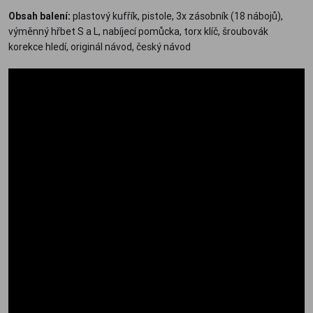
Obsah balení:
plastový kufřík, pistole, 3x zásobník (18 nábojů),
výměnný hřbet S a L, nabíjecí pomůcka, torx klíč, šroubovák
korekce hledí, originál návod, český návod