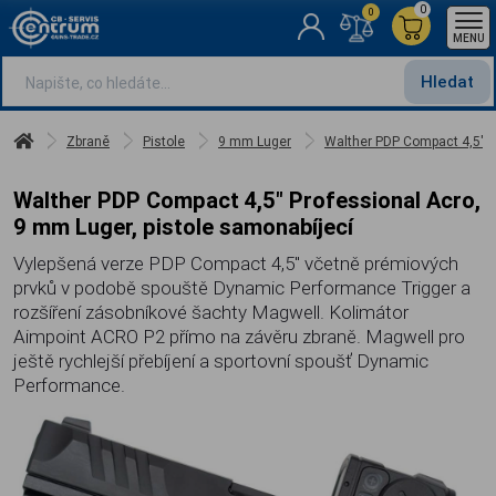
0
0
MENU
Hledat
Zbraně
Pistole
9 mm Luger
Walther PDP Compact 4,5" P
Walther PDP Compact 4,5" Professional Acro,
9 mm Luger, pistole samonabíjecí
Vylepšená verze PDP Compact 4,5" včetně prémiových
prvků v podobě spouště Dynamic Performance Trigger a
rozšíření zásobníkové šachty Magwell. Kolimátor
Aimpoint ACRO P2 přímo na závěru zbraně. Magwell pro
ještě rychlejší přebíjení a sportovní spoušť Dynamic
Performance.