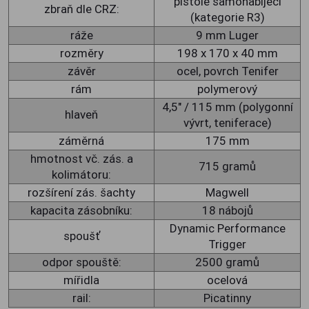
pistole samonabíjecí
zbraň dle CRZ:
(kategorie R3)
ráže
9 mm Luger
rozměry
198 x 170 x 40 mm
závěr
ocel, povrch Tenifer
rám
polymerový
4,5" / 115 mm (polygonní
hlaveň
vývrt, teniferace)
záměrná
175 mm
hmotnost vč. zás. a
715 gramů
kolimátoru:
rozšírení zás. šachty
Magwell
kapacita zásobníku:
18 nábojů
Dynamic Performance
spoušť
Trigger
odpor spouště:
2500 gramů
mířidla
ocelová
rail:
Picatinny