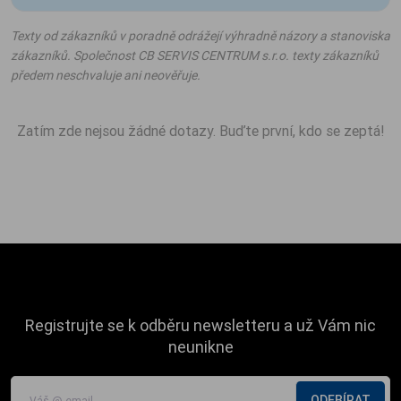
Texty od zákazníků v poradně odrážejí výhradně názory a stanoviska
zákazníků. Společnost CB SERVIS CENTRUM s.r.o. texty zákazníků
předem neschvaluje ani neověřuje.
Zatím zde nejsou žádné dotazy. Buďte první, kdo se zeptá!
Registrujte se k odběru newsletteru a už Vám nic
neunikne
ODEBÍRAT