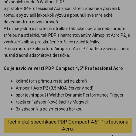
původních modelů Walther PDP.
S pistolí PDP Professional Acro jsou střelci ideálně vybaveni k
tomu, aby zvládli jakoukoli výzvu a posunuli své střelecké
dovednosti na novou úroveň.
Ať už se jedná o soutežní střelbu, taktické operace nebo prostě
střelbu na střelnici, tak PDP s namontovaným Aimopint Acro P2 je
vynikající volbou pro zkušené střelce i začátečníky.
Přímá montáž kolimátoru Aimpoint Acro P2 na tělo závěru = není
nutná žádná adaptérová destička.
Co je navíc ve verzi PDP Compact 4,5" Professional Acro
kolimátor s přímou instalací na zbraň
Ampoint Acro P2 (3,5 MOA, červený bod)
sportovní spoušť Walther Dynamic Performance Trigger
rozšírení zásobníkové šachty Magwell
3x zásobník a polymerovou botkou
Technická specifikace PDP Compact 4,5" Professional
Acro: