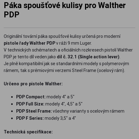
Páka spoušťové kulisy pro Walther
PDP
Originální tovární páka spoušťové kulisy určená pro moderní
pistole řady Walther PDP
v ráži 9 mm Luger.
V technických schématech a oficiálních rozkresech pistolí Walther
PDP je tento díl veden jako
díl č. 32.1 (Single action lever)
.
Je plně kompatibilní jak se standardními modely s polymerovým
rámem, tak s prémiovými verzemi Steel Frame (ocelový rám).
Určeno pro pistole Walther:
PDP Compact:
modely 4" a 5"
PDP Full Size:
modely 4", 4,5" a 5"
PDP Steel Frame:
všechny varianty s ocelovým rámem
PDP F Series:
modely 3,5" a 4"
Technická specifikace: