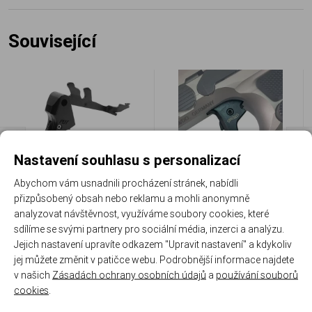
Související
Nastavení souhlasu s personalizací
Spoušt Walther PDP
Spoušť Walther Dynamic
Abychom vám usnadnili procházení stránek, nabídli
Performance Duty Trigger,
Performance pro PDP, PPQ,
přizpůsobený obsah nebo reklamu a mohli anonymně
sestava
Q4, Q5
analyzovat návštěvnost, využíváme soubory cookies, které
WAL 2851130
WAL 2849526
Skladem
Skladem
sdílíme se svými partnery pro sociální média, inzerci a analýzu.
Jejich nastavení upravíte odkazem "Upravit nastavení" a kdykoliv
1 256 Kč
8 790 Kč
jej můžete změnit v patičce webu. Podrobnější informace najdete
v našich
Zásadách ochrany osobních údajů
a
používání souborů
Porovnat
Porovnat
cookies
.