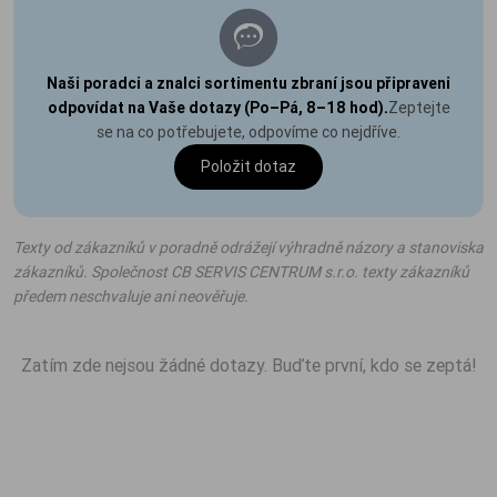
Naši poradci a znalci sortimentu zbraní jsou připraveni
odpovídat na Vaše dotazy (Po–Pá, 8–18 hod).
Zeptejte
se na co potřebujete, odpovíme co nejdříve.
Položit dotaz
Texty od zákazníků v poradně odrážejí výhradně názory a stanoviska
zákazníků. Společnost CB SERVIS CENTRUM s.r.o. texty zákazníků
předem neschvaluje ani neověřuje.
Zatím zde nejsou žádné dotazy. Buďte první, kdo se zeptá!