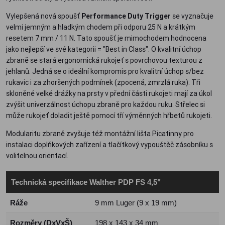
Vylepšená nová spoušť
Performance Duty Trigger
se vyznačuje
velmi jemným a hladkým chodem při odporu 25 N a krátkým
resetem 7 mm / 11 N. Tato spoušť je mimochodem hodnocena
jako nejlepší ve své kategorii = "Best in Class". O kvalitní úchop
zbraně se stará ergonomická rukojeť s povrchovou texturou z
jehlanů. Jedná se o ideální kompromis pro kvalitní úchop s/bez
rukavic i za zhoršených podmínek (zpocená, zmrzlá ruka). Tři
skloněné velké drážky na prsty v přední části rukojeti mají za úkol
zvýšit univerzálnost úchopu zbraně pro každou ruku. Střelec si
může rukojeť doladit ještě pomocí tří výměnných hřbetů rukojeti.
Modularitu zbraně zvyšuje též montážní lišta Picatinny pro
instalaci doplňkových zařízení a tlačítkový vypouštěč zásobníku s
volitelnou orientací.
Technická specifikace Walther PDP FS 4,5"
Ráže
9 mm Luger (9 x 19 mm)
Rozměry (DxVxŠ)
198 x 143 x 34 mm