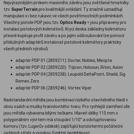
Nejvýraznějším prvkem masivního závěru jsou zvětšené hmatníky
tzv.
SuperTerrain
pro kvalitnější ovládání. Ty značně usnadňují
manipulaci s i bez rukavic ve všech povětrnostních podmínkách.
Všechny pistole PDP jsou tzv.
Optics Ready
= jsou připraveny pro
instalaci pistolových kolimátorů. Krycí deska základny kolimátoru
přesně kopíruje profil závěru a po jejím odšroubování lze pomocí
příslušných adaptérů instalovat pistolové kolimátory prakticky
všech předních výrobců:
adaptér PDP 01 (2859211): Docter, Noblex, Meopta
adaptér PDP 02 (2859220): Trijicon, Holosun, Riton, Axion
adaptér PDP 04 (2859238): Leupold DeltaPoint, Shield, Sig
Romeo Zero
adaptér PDP 06 (2859246): Vortex Viper
Nadstandardní mířidla jsou kombinací nízkého stavitelného hledí v
obou osách a mušky hranolovitého tvaru. Pro rychlejší zamíření cíle
jsou mířidla vybavena bílými tečkami. Hlaveň délky 115 mm s
polygonálním vývrtem má stoupání 1/10" a odstupňovanou
komoru (tzv. Lugerův odskok) zajišťující konzistentní počáteční
rychlosti střely a vysokou funkční spolehlivost.