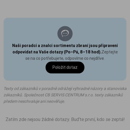
Naši poradci a znalci sortimentu zbraní jsou připraveni
odpovídat na Vaše dotazy (Po–Pá, 8–18 hod).
Zeptejte
se na co potřebujete, odpovíme co nejdříve.
Položit dotaz
Texty od zákazníků v poradně odrážejí výhradně názory a stanoviska
zákazníků. Společnost CB SERVIS CENTRUM s.r.o. texty zákazníků
předem neschvaluje ani neověřuje.
Zatím zde nejsou žádné dotazy. Buďte první, kdo se zeptá!