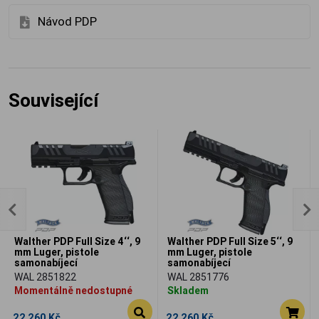
Návod PDP
Související
Walther PDP Full Size 4‘‘, 9
Walther PDP Full Size 5‘‘, 9
mm Luger, pistole
mm Luger, pistole
samonabíjecí
samonabíjecí
WAL 2851822
WAL 2851776
Momentálně nedostupné
Skladem
22 260 Kč
22 260 Kč