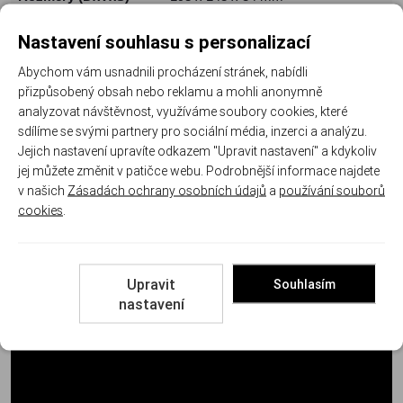
Hlaveň
4,5" / 115 mm (polygonní vývrt)
Nastavení souhlasu s personalizací
Hmotnost vč.
Abychom vám usnadnili procházení stránek, nabídli
715 g
zásobníku
přizpůsobený obsah nebo reklamu a mohli anonymně
analyzovat návštěvnost, využíváme soubory cookies, které
Kapacita zásobníku
18 nábojů
sdílíme se svými partnery pro sociální média, inzerci a analýzu.
Jejich nastavení upravíte odkazem "Upravit nastavení" a kdykoliv
Odpor spouště
25 N / reset 7 mm
jej můžete změnit v patičce webu. Podrobnější informace najdete
v našich
Zásadách ochrany osobních údajů
a
používání souborů
Mířidla
Polymerová, stavitelné hledí
cookies
.
Příprava pro optiku
Ano (Optics Ready)
Obsah balení:
Plastový kufřík, pistole, 2x zásobník (18 nábojů),
Upravit
Souhlasím
výměnný hřbet S a L, nabíjecí pomůcka, torx klíč, šroubovák
nastavení
korekce hledí, originální návod, český návod.