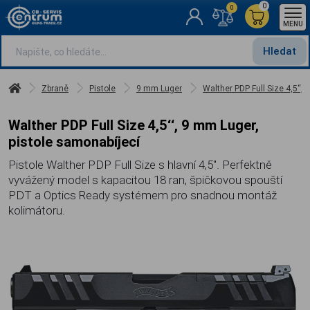
0
0
MENU
Hledat
Zbraně
Pistole
9 mm Luger
Walther PDP Full Size 4,5‘‘,
Walther PDP Full Size 4,5‘‘, 9 mm Luger,
pistole samonabíjecí
Pistole Walther PDP Full Size s hlavní 4,5". Perfektně
vyvážený model s kapacitou 18 ran, špičkovou spouští
PDT a Optics Ready systémem pro snadnou montáž
kolimátoru.