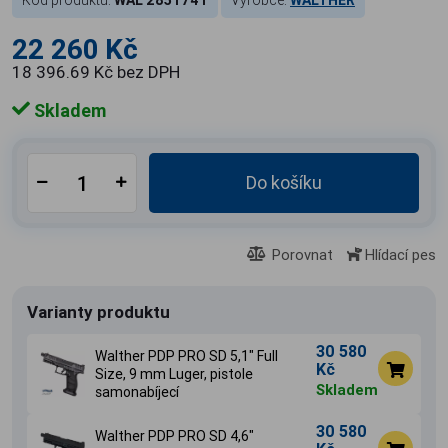
Kód produktu:
WAL 2851741
Výrobce:
WALTHER
22 260 Kč
18 396.69 Kč bez DPH
Skladem
Do košíku
Porovnat
Hlídací pes
Varianty produktu
30 580
Walther PDP PRO SD 5,1" Full
Kč
Size, 9 mm Luger, pistole
Skladem
samonabíjecí
30 580
Walther PDP PRO SD 4,6"