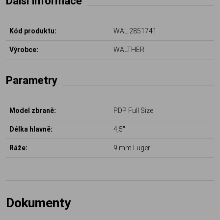
Další informace
Kód produktu:
WAL 2851741
Výrobce:
WALTHER
Parametry
Model zbraně:
PDP Full Size
Délka hlavně:
4,5"
Ráže:
9 mm Luger
Dokumenty