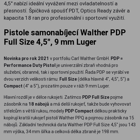
4,5" nabízí ideální vyvážení mezi ovladatelností a
přesností. Špičková spoušť PDT, Optics Ready závěr a
kapacita 18 ran pro profesionální i sportovní využití.
Pistole samonabíjecí Walther PDP
Full Size 4,5", 9 mm Luger
Novinka pro rok 2021
v portfoliu Carl Walther GmbH.
PDP =
Performance Duty Pistol
je univerzální zbraň vhodná pro
služební, obranné, tak i sportovní použití. Řada PDP se vyrábí ve
dvou verzích velikosti rámu:
Full Size
(délka hlavně 4", 4,5", 5") a
Compact
(4" a 5"), prozatím pouze v ráži 9 mm Luger.
Hlavní rozdíl je v délce rukojeti. Zatímco
PDP Full Size
pojme
zásobník na
18 nábojů
a má delší rukojeť, takže bude vyhovovat
střelcům s větší rukou, modely
PDP Compact
délkou prakticky
kopírují kratší rukojeť pistolí Walther PPQ a pojmou zásobník na 15
nábojů. Základní technická data Walther PDP Full Size 4,5" jsou 143
mm výška, 34 mm šířka a celková délka zbraně je 198 mm.