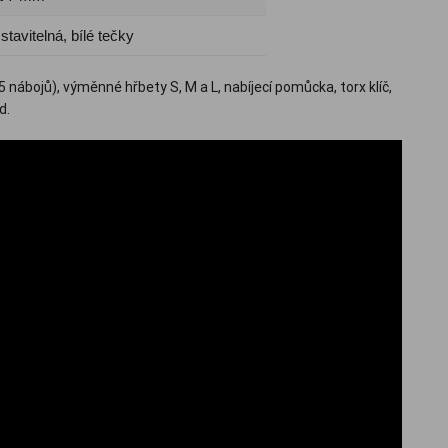
tavitelná, bílé tečky
5 nábojů), výměnné hřbety S, M a L, nabíjecí pomůcka, torx klíč,
d.