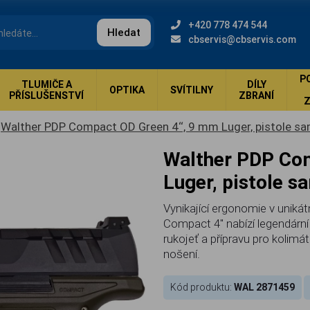
+420 778 474 544
Hledat
cbservis@cbservis.com
P
TLUMIČE A
DÍLY
OPTIKA
SVÍTILNY
PŘÍSLUŠENSTVÍ
ZBRANÍ
Walther PDP Compact OD Green 4‘‘, 9 mm Luger, pistole sa
Walther PDP Compact OD Green 4‘‘, 9 mm
Luger, pistole s
Vynikající ergonomie v uniká
Compact 4" nabízí legendárn
rukojeť a přípravu pro kolimá
nošení.
Kód produktu:
WAL 2871459