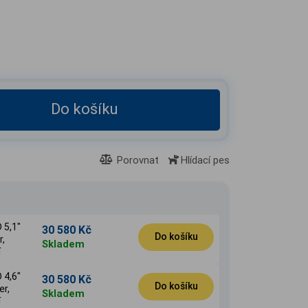
Do košíku
Porovnat
Hlídací pes
 5,1"
30 580 Kč
Do košíku
r,
Skladem
í
 4,6"
30 580 Kč
Do košíku
r,
Skladem
í