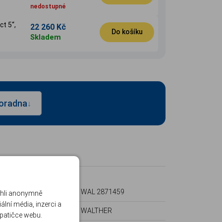
nedostupné
 5‘‘,
22 260 Kč
Do košíku
Skladem
oradna
↓
lší informace
d produktu:
WAL 2871459
ohli anonymně
lní média, inzerci a
robce:
WALTHER
 patičce webu.