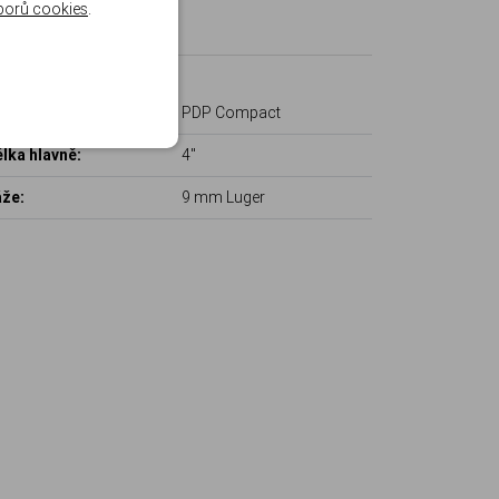
borů cookies
.
arametry
del zbraně:
PDP Compact
lka hlavně:
4"
že:
9 mm Luger