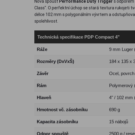
Nová spoušť
Performance Duty Trigger
s odporem 
Class". O perfektní úchop se stará textura rukojeti t
délce 102 mm s polygonálním vývrtem a odstupňovan
spolehlivost.
Technická specifikace PDP Compact 4"
Ráže
9 mm Luger 
Rozměry (DxVxŠ)
184 x 135 x
Závěr
Ocel, povrch 
Rám
Polymerový 
Hlaveň
4" / 102 mm 
Hmotnost vč. zásobníku
690 g
Kapacita zásobníku
15 nábojů
Odpor spouště
2500 g / res