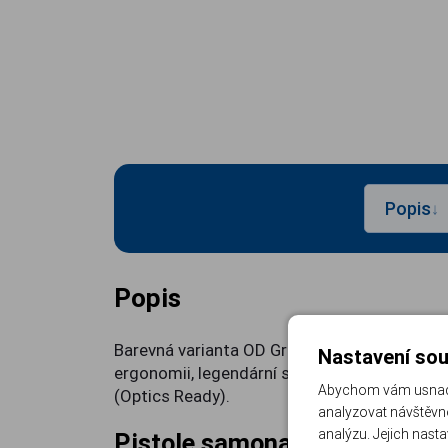
Popis
↓
Popis
Barevná varianta OD Green v kompaktním pr
Nastavení sou
ergonomii, legendární spoušť Performance D
Abychom vám usnadni
(Optics Ready).
analyzovat návštěvno
analýzu. Jejich nast
Pistole samonabíjecí Walth