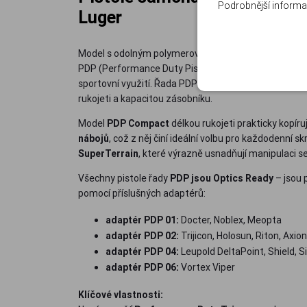
Podrobnější informa
Luger
Model s odolným polymerovým rámem v barvě
OD G
PDP (Performance Duty Pistol) představuje univerzál
sportovní využití. Řada PDP se vyrábí ve dvou veliko
rukojeti a kapacitou zásobníku.
Model
PDP Compact
délkou rukojeti prakticky kopír
nábojů
, což z něj činí ideální volbu pro každodenní
SuperTerrain
, které výrazně usnadňují manipulaci se
Všechny pistole řady
PDP jsou Optics Ready
– jsou 
pomocí příslušných adaptérů:
adaptér PDP 01:
Docter, Noblex, Meopta
adaptér PDP 02:
Trijicon, Holosun, Riton, Axion
adaptér PDP 04:
Leupold DeltaPoint, Shield, 
adaptér PDP 06:
Vortex Viper
Klíčové vlastnosti: