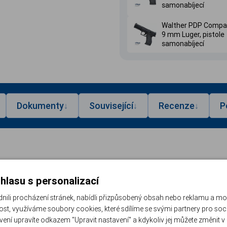
samonabíjecí
Walther PDP Compact
9 mm Luger, pistole
samonabíjecí
Dokumenty
Související
Recenze
P
↓
↓
↓
Da
ovedení. Walther PDP Compact nabízí špičkovou
hlasu s personalizací
uty a plnou připravenost pro moderní kolimátory
Kó
li procházení stránek, nabídli přizpůsobený obsah nebo reklamu a m
st, využíváme soubory cookies, které sdílíme se svými partnery pro sociá
Vý
avení upravíte odkazem "Upravit nastavení" a kdykoliv jej můžete změnit v
er PDP Compact OD Green 4", 9 mm