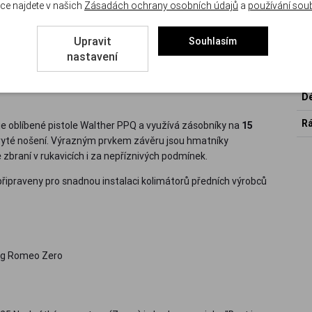
ce najdete v našich
Zásadách ochrany osobních údajů
a
používání sou
P
Upravit
Souhlasím
reen
.
nastavení
ní zbraň vhodnou pro služební nasazení, osobní obranu i
Mo
stech rámu:
Full Size
a
Compact
, které se liší především délkou
Dé
Rá
uje oblíbené pistole Walther PPQ a využívá zásobníky na
15
 skryté nošení. Výrazným prvkem závěru jsou hmatníky
 zbraní v rukavicích i za nepříznivých podmínek.
připraveny pro snadnou instalaci kolimátorů předních výrobců
Sig Romeo Zero