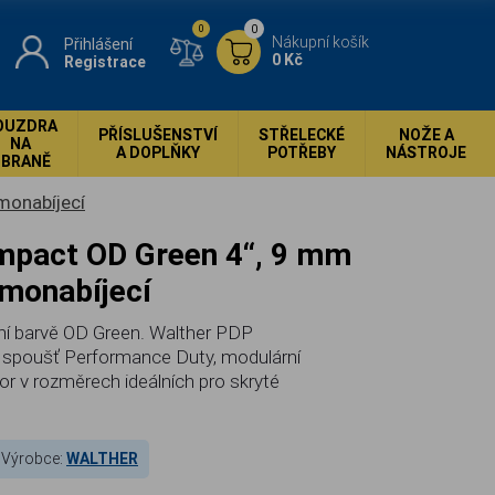
0
0
Nákupní košík
Přihlášení
0 Kč
Registrace
OUZDRA
PŘÍSLUŠENSTVÍ
STŘELECKÉ
NOŽE A
NA
A DOPLŇKY
POTŘEBY
NÁSTROJE
ZBRANĚ
monabíjecí
amonabíjecí
tní barvě OD Green. Walther PDP
í spoušť Performance Duty, modulární
tor v rozměrech ideálních pro skryté
Výrobce:
WALTHER