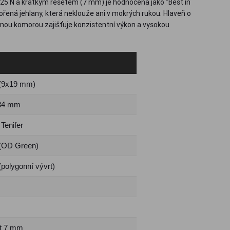
25 N a krátkým resetem (7 mm) je hodnocena jako "Best in
vořená jehlany, která neklouže ani v mokrých rukou. Hlaveň o
ou komorou zajišťuje konzistentní výkon a vysokou
(9x19 mm)
 34 mm
Tenifer
(OD Green)
(polygonní vývrt)
et 7 mm