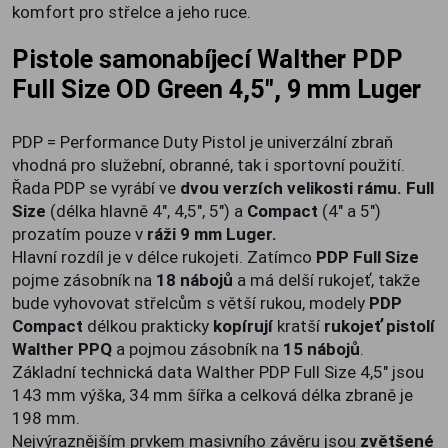
komfort pro střelce a jeho ruce.
Pistole samonabíjecí Walther PDP
Full Size OD Green 4,5", 9 mm Luger
PDP = Performance Duty Pistol je univerzální zbraň
vhodná pro služební, obranné, tak i sportovní použití.
Řada PDP se vyrábí ve
dvou verzích velikosti rámu. Full
Size
(délka hlavně 4", 4,5", 5") a
Compact
(4" a 5")
prozatím pouze v
ráži 9 mm Luger.
Hlavní rozdíl je v délce rukojeti. Zatímco
PDP Full Size
pojme zásobník na
18 nábojů
a má delší rukojeť, takže
bude vyhovovat střelcům s větší rukou, modely
PDP
Compact
délkou prakticky
kopírují
kratší
rukojeť pistolí
Walther PPQ
a pojmou zásobník na
15 nábojů
.
Základní technická data Walther PDP Full Size 4,5" jsou
143 mm výška, 34 mm šířka a celková délka zbraně je
198 mm.
Nejvýraznějším prvkem masivního závěru jsou
zvětšené