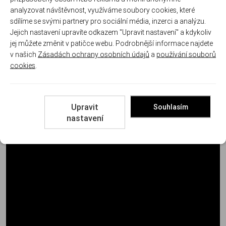
analyzovat návštěvnost, využíváme soubory cookies, které
Mířidla
Polymerová, bílé tečky
sdílíme se svými partnery pro sociální média, inzerci a analýzu.
Jejich nastavení upravíte odkazem "Upravit nastavení" a kdykoliv
Obsah balení:
plastový kufřík, pistole, 2x zásobník (18 nábojů),
jej můžete změnit v patičce webu. Podrobnější informace najdete
výměnný hřbet S a L, nabíjecí pomůcka, torx klíč, šroubovák
v našich
Zásadách ochrany osobních údajů
a
používání souborů
korekce hledí, originál návod, český návod
cookies
.
Upravit
Souhlasím
nastavení