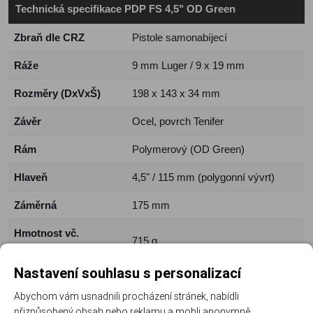
Technická specifikace PDP FS 4,5" OD Green
Zbraň dle CRZ
Pistole samonabíjecí
Ráže
9 mm Luger / 9 x 19 mm
Rozměry (DxVxŠ)
198 x 143 x 34 mm
Závěr
Ocel, povrch Tenifer
Rám
Polymerový (OD Green)
Hlaveň
4,5" / 115 mm (polygonní vývrt)
Záměrná
175 mm
Hmotnost vč.
715 g
zásobníku
Nastavení souhlasu s personalizací
Kapacita zásobníku
18 nábojů
Abychom vám usnadnili procházení stránek, nabídli
Odpor spouště
2500 g / reset 7 mm
přizpůsobený obsah nebo reklamu a mohli anonymně