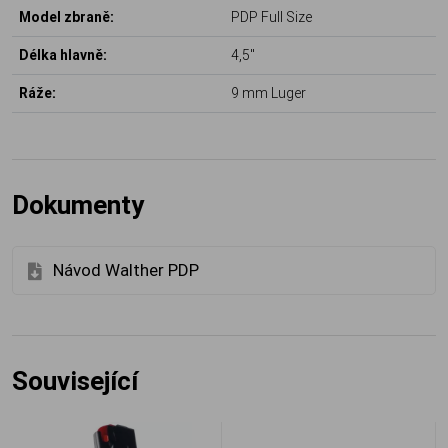
Model zbraně:
PDP Full Size
Délka hlavně:
4,5"
Ráže:
9 mm Luger
Dokumenty
Návod Walther PDP
Související