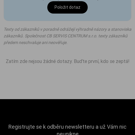
Položit dotaz
Texty od zákazníků v poradně odrážejí výhradně názory a stanoviska
zákazníků. Společnost CB SERVIS CENTRUM s.r.o. texty zákazníků
předem neschvaluje ani neověřuje.
Zatím zde nejsou žádné dotazy. Buďte první, kdo se zeptá!
Registrujte se k odběru newsletteru a už Vám nic
neunikne