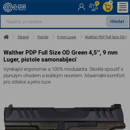
0
0
MENU
Hledat
Zbraně
Pistole
9 mm Luger
Walther PDP Full Size OD Gr
Walther PDP Full Size OD Green 4,5‘‘, 9 mm
Luger, pistole samonabíjecí
Vynikající ergonomie a 100% modularita. Skvělá spoušť s
plynulým chodem a krátkým resetem. Maximální komfort
pro střelce a jeho ruce.