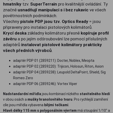
hmatníky
tzv.
SuperTerrain
pro kvalitnější ovládání. Ty
značně
usnadňují manipulaci s i bez rukavic
ve všech
povětrnostních podmínkách.
Všechny
pistole PDP jsou tzv. Optics Ready
= jsou
připraveny pro instalaci pistolových kolimátorů.
Krycí deska
základny kolimátoru přesně
kopíruje profil
závěru
a po jejím odšroubování lze pomocí příslušných
adaptérů
instalovat pistolové kolimátory prakticky
všech předních výrobců
.
adaptér PDP 01 (2859211): Docter, Noblex, Meopta
adaptér PDP 02 (2859220): Trijicon, Holosun, Riton, Axion
adaptér PDP 04 (2859238): Leupold DeltaPoint, Shield, Sig
Romeo Zero
adaptér PDP 06 (2859246): Vortex Viper
Nadstandardní mířidla
jsou kombinací nízkého
stavitelného hledí
v obou osách a
mušky hranolovitého tvaru
. Pro rychlejší zamíření
cíle jsou mířidla vybavena
bílými tečkami
.
Hlavň délky 115 mm s polygonálním vývrtem
má stoupání 1/10" a