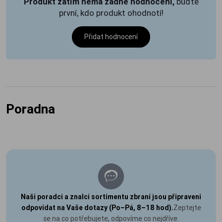
Produkt zatím nemá žádné hodnocení,
buďte
první, kdo produkt ohodnotí!
Přidat hodnocení
Poradna
Naši poradci a znalci sortimentu zbraní jsou připraveni
odpovídat na Vaše dotazy (Po–Pá, 8–18 hod).
Zeptejte
se na co potřebujete, odpovíme co nejdříve.