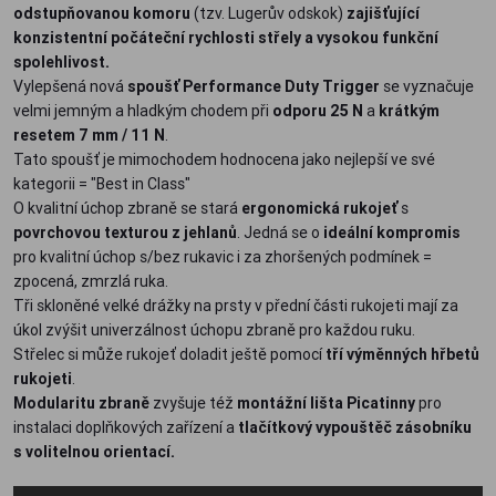
odstupňovanou komoru
(tzv. Lugerův odskok)
zajišťující
konzistentní počáteční rychlosti střely a vysokou funkční
spolehlivost.
Vylepšená nová
spoušť Performance Duty Trigger
se vyznačuje
velmi jemným a hladkým chodem při
odporu 25 N
a
krátkým
resetem 7 mm / 11 N
.
Tato spoušť je mimochodem hodnocena jako nejlepší ve své
kategorii = "Best in Class"
O kvalitní úchop zbraně se stará
ergonomická rukojeť
s
povrchovou texturou z jehlanů
. Jedná se o
ideální kompromis
pro kvalitní úchop s/bez rukavic i za zhoršených podmínek =
zpocená, zmrzlá ruka.
Tři skloněné velké drážky na prsty v přední části rukojeti mají za
úkol zvýšit univerzálnost úchopu zbraně pro každou ruku.
Střelec si může rukojeť doladit ještě pomocí
tří výměnných hřbetů
rukojeti
.
Modularitu zbraně
zvyšuje též
montážní lišta Picatinny
pro
instalaci doplňkových zařízení a
tlačítkový vypouštěč zásobníku
s volitelnou orientací.