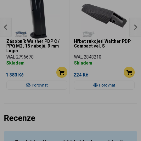
Zásobník Walther PDP C /
Hřbet rukojeti Walther PDP
PPQ M2, 15 nábojů, 9 mm
Compact vel. S
Luger
WAL 2796678
WAL 2848210
Skladem
Skladem
1 383 Kč
224 Kč
Porovnat
Porovnat
Recenze