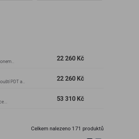
22 260 Kč
ýkonem
22 260 Kč
pouští PDT a
53 310 Kč
ce.
Celkem nalezeno
171
produktů