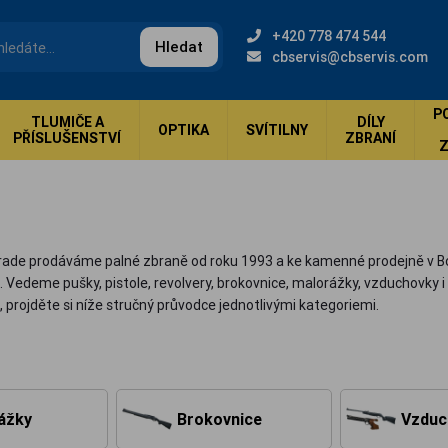
+420 778 474 544
Hledat
cbservis@cbservis.com
P
TLUMIČE A
DÍLY
OPTIKA
SVÍTILNY
PŘÍSLUŠENSTVÍ
ZBRANÍ
rade prodáváme palné zbraně od roku 1993 a ke kamenné prodejně v Borku
 Vedeme pušky, pistole, revolvery, brokovnice, malorážky, vzduchovky 
 projděte si níže stručný průvodce jednotlivými kategoriemi.
ážky
Brokovnice
Vzduc