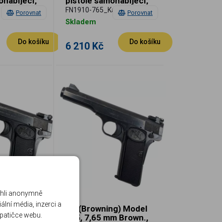
onabíjecí,
pistole samonabíjecí,
v, použitá
dobrý stav, použitá
FN1910-765_Kat2
Porovnat
Porovnat
Skladem
Do košíku
Do košíku
6 210 Kč
ohli anonymně
lní média, inzerci a
ng) Model
FN (Browning) Model
 patičce webu.
m Brown.,
125, 7,65 mm Brown.,