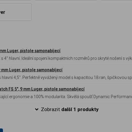
ver
 mm Luger, pistole samonabíjecí
s 4" hlavní. Ideální spojení kompaktních rozměrů pro skryté nošení s v
. Kapacita 15 ran, špičková spoušť PDT a Optics Ready systém.
 9 mm Luger, pistole samonabíjecí
 s hlavní 4,5". Perfektně vyvážený model s kapacitou 18 ran, špičkovou s
snadnou montáž kolimátoru.
tch FS 5", 9 mm Luger, pistole samonabíjecí
ikající ergonomie a 100% modularita. Skvělá spoušť Dynamic Performan
 a jeho ruce.
Zobrazit
další 1 produkty