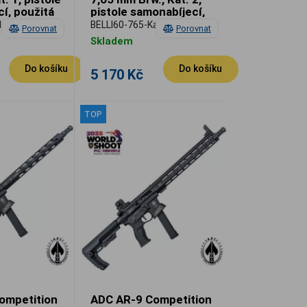
í, použitá
pistole samonabíjecí,
použitá
1
BELLI60-765-Kat2
Porovnat
Porovnat
Skladem
Do košíku
Do košíku
5 170 Kč
TOP
ompetition
ADC AR-9 Competition