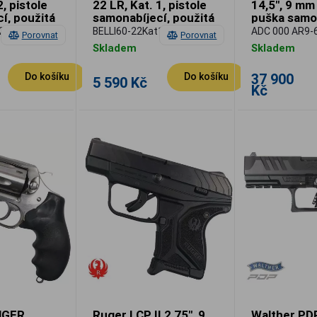
2, pistole
22 LR, Kat. 1, pistole
14,5", 9 mm
í, použitá
samonabíjecí, použitá
puška samo
2025 World
2
BELLI60-22Kat1
ADC 000 AR9-
Porovnat
Porovnat
Skladem
Skladem
37 900
Do košíku
Do košíku
5 590 Kč
Kč
UGER
Ruger LCP II 2,75", 9
Walther PD