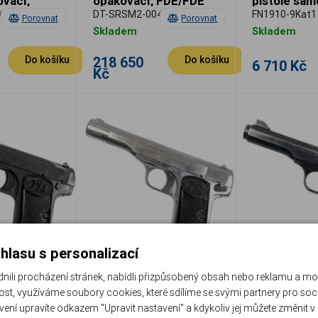
vací,
opakovací, FDE/FDE
pistole sam
výborný sta
24TS
DT-SRSM2-004
FN1910-9Kat1
Porovnat
Porovnat
Skladem
Skladem
218 650
Do košíku
Do košíku
6 710 Kč
Kč
hlasu s personalizací
li procházení stránek, nabídli přizpůsobený obsah nebo reklamu a m
st, využíváme soubory cookies, které sdílíme se svými partnery pro sociá
910/22,
FN (Browning) Model
FN (Browni
avení upravíte odkazem "Upravit nastavení" a kdykoliv jej můžete změnit v
.,
1910/22, 7,65 mm
125, 7,65 m