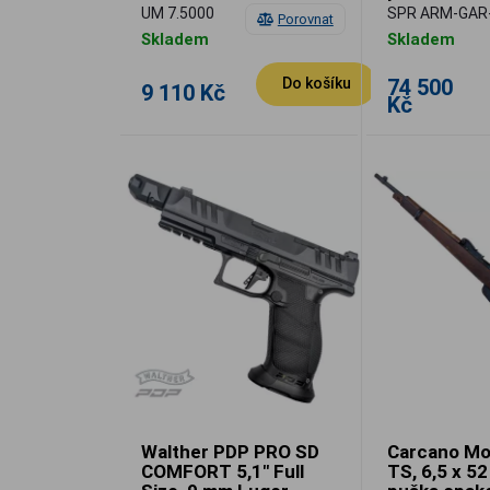
UM 7.5000
SPR ARM-GAR
Porovnat
Skladem
Skladem
74 500
Do košíku
9 110 Kč
Kč
Walther PDP PRO SD
Carcano Mo
COMFORT 5,1" Full
TS, 6,5 x 52