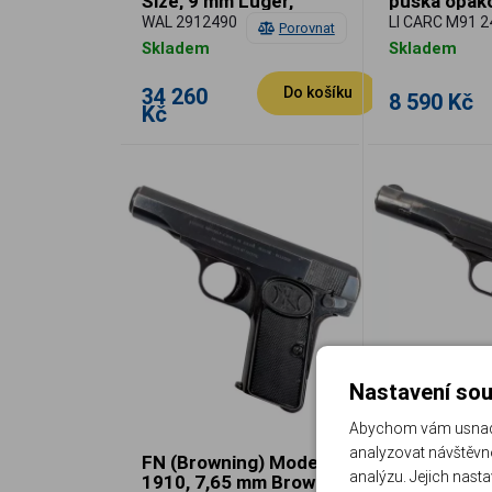
Size, 9 mm Luger,
puška opako
pistole samonabíjecí
použitá
WAL 2912490
LI CARC M91 
Porovnat
Skladem
Skladem
34 260
Do košíku
8 590 Kč
Kč
Nastavení sou
Abychom vám usnadni
analyzovat návštěvno
FN (Browning) Model
FN Model 1
analýzu. Jejich nast
1910, 7,65 mm Brown.,
7,65 mm Brw