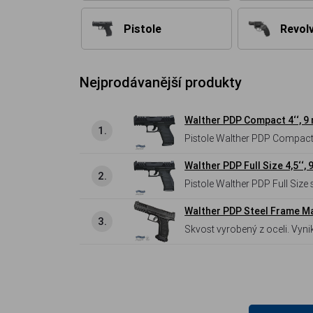
Pistole
Revol
Nejprodávanější produkty
Walther PDP Compact 4‘‘, 9
1.
Pistole Walther PDP Compact 
plnohodnotné služební zbraně
Walther PDP Full Size 4,5‘‘,
2.
Pistole Walther PDP Full Size
Optics Ready systémem pro 
Walther PDP Steel Frame Ma
3.
Skvost vyrobený z oceli. Vyn
Maximální komfort pro střelce