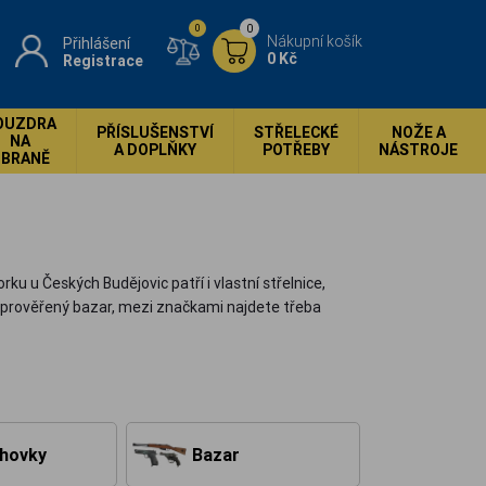
0
0
Nákupní košík
Přihlášení
0 Kč
Registrace
OUZDRA
PŘÍSLUŠENSTVÍ
STŘELECKÉ
NOŽE A
NA
A DOPLŇKY
POTŘEBY
NÁSTROJE
ZBRANĚ
 u Českých Budějovic patří i vlastní střelnice,
i prověřený bazar, mezi značkami najdete třeba
hovky
Bazar