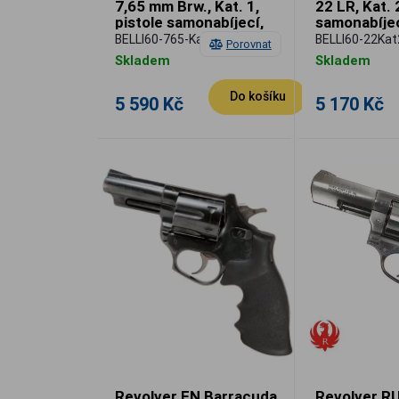
7,65 mm Brw., Kat. 1,
22 LR, Kat. 
pistole samonabíjecí,
samonabíjec
použitá
BELLI60-765-Kat1
BELLI60-22Kat
Porovnat
Skladem
Skladem
Do košíku
5 590 Kč
5 170 Kč
Revolver FN Barracuda,
Revolver R