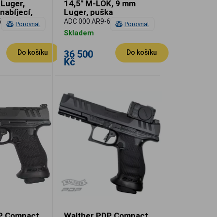
 Luger,
14,5" M-LOK, 9 mm
nabíjecí,
Luger, puška
 Shoot
samonabíjecí, 2025
6-R
ADC 000 AR9-6-ML
Porovnat
Porovnat
World Shoot
Skladem
36 500
Do košíku
Do košíku
Kč
P Compact
Walther PDP Compact