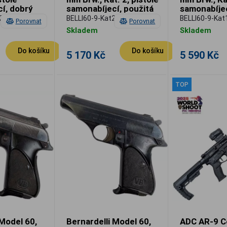
í, dobrý
samonabíjecí, použitá
samonabíjec
á
2
BELLI60-9-Kat2
BELLI60-9-Kat
Porovnat
Porovnat
Skladem
Skladem
Do košíku
Do košíku
5 170 Kč
5 590 Kč
TOP
 Model 60,
Bernardelli Model 60,
ADC AR-9 C