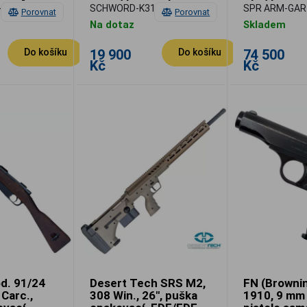
samonabíje
-M1-BER
SCHWORD-K31-A
SPR ARM-GAR
Porovnat
Porovnat
Na dotaz
Skladem
19 900
74 500
Do košíku
Do košíku
Kč
Kč
d. 91/24
Desert Tech SRS M2,
FN (Browni
 Carc.,
308 Win., 26", puška
1910, 9 mm