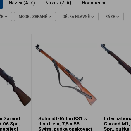
Název (A-Z)
Název (Z-A)
Hodnocení
ŽE
MODEL ZBRANĚ
DÉLKA HLAVNĚ
RÁŽE
i Garand
Schmidt-Rubin K31 s
Internation
-06 Spr.,
dioptrem, 7,5 x 55
Garand M1, 
nabíjecí
Swiss, puška opakovací
Spr., puška