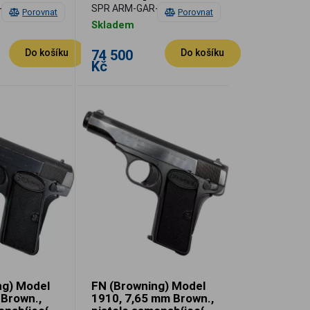
cí
-M1-IHC
SPR ARM-GAR-M1-W
Porovnat
Porovnat
Skladem
74 500
Do košíku
Do košíku
Kč
ng) Model
FN (Browning) Model
 Brown.,
1910, 7,65 mm Brown.,