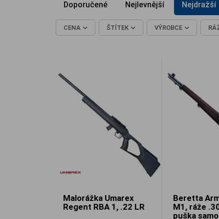
Doporučené
Nejlevnější
Nejdražší
CENA
ŠTÍTEK
VÝROBCE
RÁ
Malorážka Umarex
Beretta Arm
Regent RBA 1, .22 LR
M1, ráže .30
puška samo