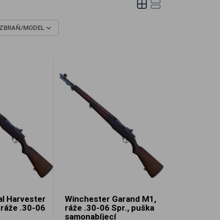
ZBRAŇ/MODEL
al Harvester
Winchester Garand M1,
ráže .30-06
ráže .30-06 Spr., puška
samonabíjecí