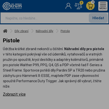
0
0
MENU
Hledat
Díly zbraní
Náhradní díly
Pistole
Pistole
Údržba krátké zbraně nekončí u čištění.
Náhradní díly pro pistole
v této kategorii pokrývají vše od úderníků, vytahovačů a vratných
pružin po spouště, krycí destičky a adaptéry kolimátorů, primárně
pro pistole Walther P99, PPQ, Q4, Q5 a PDP včetně řad F-Series a
Steel Frame. Sportovce potěší díly Pardini SP a TR20 nebo pružina
záchytu pro Hämmerli X-ESSE, majitele PDP zase výkonnostní
spouště Performance Duty Trigger. Jak správný díl vybrat, čtěte
níže.
Zobrazit více