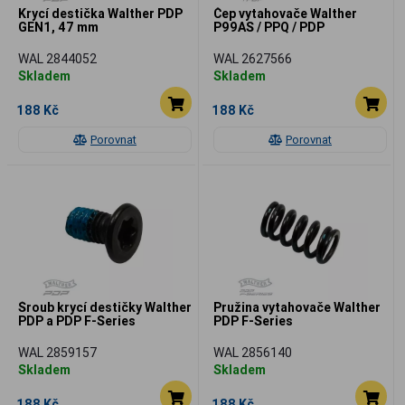
Krycí destička Walther PDP
Čep vytahovače Walther
GEN1, 47 mm
P99AS / PPQ / PDP
WAL 2844052
WAL 2627566
Skladem
Skladem
188 Kč
188 Kč
Porovnat
Porovnat
Šroub krycí destičky Walther
Pružina vytahovače Walther
PDP a PDP F-Series
PDP F-Series
WAL 2859157
WAL 2856140
Skladem
Skladem
188 Kč
188 Kč