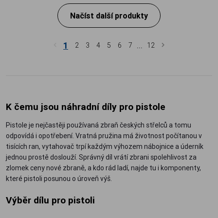
Načíst další produkty
1
...
2
3
4
5
6
7
12
K čemu jsou náhradní díly pro pistole
Pistole je nejčastěji používaná zbraň českých střelců a tomu
odpovídá i opotřebení. Vratná pružina má životnost počítanou v
tisících ran, vytahovač trpí každým výhozem nábojnice a úderník
jednou prostě doslouží. Správný díl vrátí zbrani spolehlivost za
zlomek ceny nové zbraně, a kdo rád ladí, najde tu i komponenty,
které pistoli posunou o úroveň výš.
Výběr dílu pro pistoli