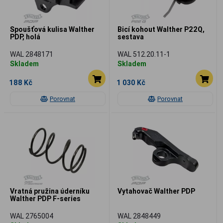
Spoušťová kulisa Walther
Bicí kohout Walther P22Q,
PDP, holá
sestava
WAL 2848171
WAL 512.20.11-1
Skladem
Skladem
188 Kč
1 030 Kč
Porovnat
Porovnat
Vratná pružina úderníku
Vytahovač Walther PDP
Walther PDP F-series
WAL 2765004
WAL 2848449