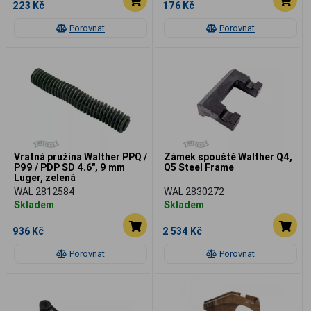
223 Kč
176 Kč
Porovnat
Porovnat
Vratná pružina Walther PPQ /
Zámek spouště Walther Q4,
P99 / PDP SD 4.6", 9 mm
Q5 Steel Frame
Luger, zelená
WAL 2812584
WAL 2830272
Skladem
Skladem
936 Kč
2 534 Kč
Porovnat
Porovnat