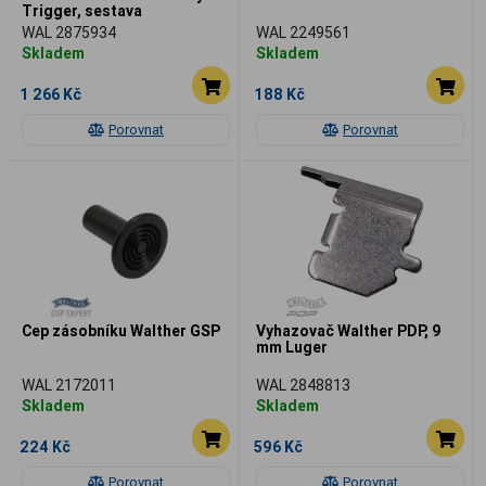
Trigger, sestava
WAL 2875934
WAL 2249561
Skladem
Skladem
1 266 Kč
188 Kč
Porovnat
Porovnat
Cep zásobníku Walther GSP
Vyhazovač Walther PDP, 9
mm Luger
WAL 2172011
WAL 2848813
Skladem
Skladem
224 Kč
596 Kč
Porovnat
Porovnat