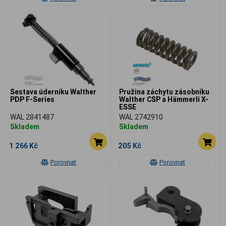
Sestava úderníku Walther
Pružina záchytu zásobníku
PDP F-Series
Walther CSP a Hämmerli X-
ESSE
WAL 2841487
WAL 2742910
Skladem
Skladem
1 266 Kč
205 Kč
Porovnat
Porovnat