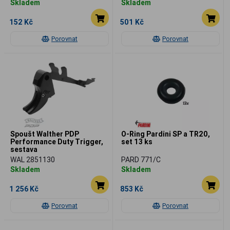
Skladem
Skladem
152 Kč
501 Kč
Porovnat
Porovnat
Spoušt Walther PDP
O-Ring Pardini SP a TR20,
Performance Duty Trigger,
set 13 ks
sestava
WAL 2851130
PARD 771/C
Skladem
Skladem
1 256 Kč
853 Kč
Porovnat
Porovnat