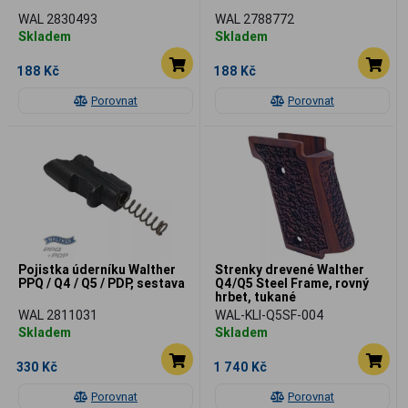
WAL 2830493
WAL 2788772
Skladem
Skladem
188 Kč
188 Kč
Porovnat
Porovnat
Pojistka úderníku Walther
Strenky drevené Walther
PPQ / Q4 / Q5 / PDP, sestava
Q4/Q5 Steel Frame, rovný
hrbet, tukané
WAL 2811031
WAL-KLI-Q5SF-004
Skladem
Skladem
330 Kč
1 740 Kč
Porovnat
Porovnat