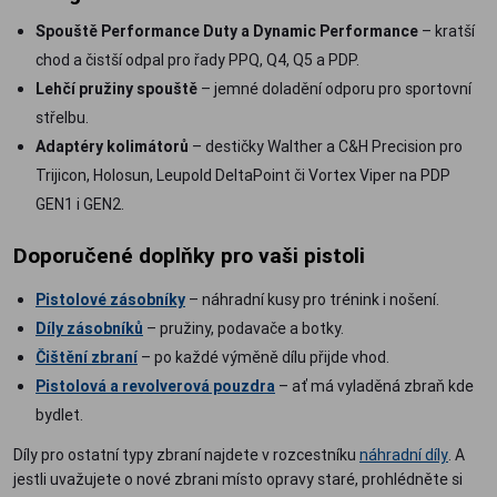
Spouště Performance Duty a Dynamic Performance
– kratší
chod a čistší odpal pro řady PPQ, Q4, Q5 a PDP.
Lehčí pružiny spouště
– jemné doladění odporu pro sportovní
střelbu.
Adaptéry kolimátorů
– destičky Walther a C&H Precision pro
Trijicon, Holosun, Leupold DeltaPoint či Vortex Viper na PDP
GEN1 i GEN2.
Doporučené doplňky pro vaši pistoli
Pistolové zásobníky
– náhradní kusy pro trénink i nošení.
Díly zásobníků
– pružiny, podavače a botky.
Čištění zbraní
– po každé výměně dílu přijde vhod.
Pistolová a revolverová pouzdra
– ať má vyladěná zbraň kde
bydlet.
Díly pro ostatní typy zbraní najdete v rozcestníku
náhradní díly
. A
jestli uvažujete o nové zbrani místo opravy staré, prohlédněte si