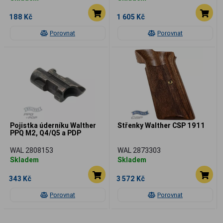
188 Kč
1 605 Kč
Porovnat
Porovnat
Pojistka úderníku Walther
Střenky Walther CSP 1911
PPQ M2, Q4/Q5 a PDP
WAL 2808153
WAL 2873303
Skladem
Skladem
343 Kč
3 572 Kč
Porovnat
Porovnat