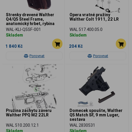
Strenky drevené Walther
Opera vratné pružiny
Q4/Q5 Steel Frame,
Walther Colt 1911, 22 LR
anatomický hrbet, rybina
WAL-KLI-Q5SF-001
WAL 517.400.05.0
Skladem
Skladem
1 840 Kč
204 Kč
Porovnat
Porovnat
Pružina záchytu záveru
Domecek spoušte, Walther
Walther PPQ M2 22LR
Q5 Match SF, 9 mm Luger,
sestava
WAL 510.200.12.1
WAL 2830531
Skladem
Skladem