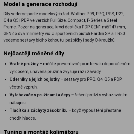
Model a generace rozhodují
Díly vedeme podle modelových řad: Walther P99, PPQ, PPS, P22,
Q4 a Q5 i PDP ve verzích Full Size, Compact, F-Series a Steel
Frame. Pozor na generace, krycí destička PDP GEN1 měří 47 mm,
GEN2 o dva milimetry víc. U sportovních pistolí Pardini SP a TR20
vedeme sestavy bicího kohoutu, pažbičky i sady O-kroužků.
Nejčastěji měněné díly
Vratné pružiny
– měňte preventivně po intervalu doporučeném
výrobcem, unavená pružina zvyšuje ráz i závady.
Úderníky a jejich pojistky
– sestavy pro PPQ, Q4, Q5 a PDP
včetně vzpruh.
Vytahovače s pružinami a čepy
– řešení potíží s vyhazováním
nábojnic.
Tlačítka a záchyty zásobníku
– když vypouštění přestane
chodit hladce.
Tuning a montáž kolimátoru