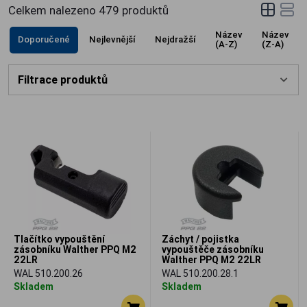
Celkem nalezeno
479
produktů
Název
Název
Doporučené
Nejlevnější
Nejdražší
(A-Z)
(Z-A)
Filtrace produktů
Tlačítko vypouštění
Záchyt / pojistka
zásobníku Walther PPQ M2
vypouštěče zásobníku
22LR
Walther PPQ M2 22LR
WAL 510.200.26
WAL 510.200.28.1
Skladem
Skladem