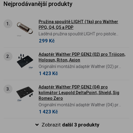
Nejprodávanější produkty
Pružina spouště LIGHT (1ks) pro Walther
1.
PPQ, Q4, Q5 a PDP
Laděná pružina spouště LIGHT pro pistole
299 Kč
Walther řady PDP, PPQ a Q-Series – efektivní
cesta ke snížení odporu spouště na cca 2,1
kg.
Adaptér Walther PDP GEN2 (02) pro Trijicon,
2.
Holosun, Riton, Axion
Originální montážní adaptér Walther (02) pro
1 423 Kč
druhou generaci (GEN2) pistolí PDP a PDP F-
Series, určený pro kolimátory Trijicon
RMR/SRO a Holosun (řady
Adaptér Walther PDP GEN2 (04) pro
3.
kolimátor Leupold DeltaPoint, Shield, Sig
407C/507C/508T).
Romeo Zero
Originální montážní adaptér Walther (04) pro
1 423 Kč
druhou generaci (GEN2) pistolí PDP a PDP F-
Series, určený pro kolimátory Leupold
Zobrazit
další 3 produkty
DeltaPoint, Shield RMS a Sig Romeo Zero.