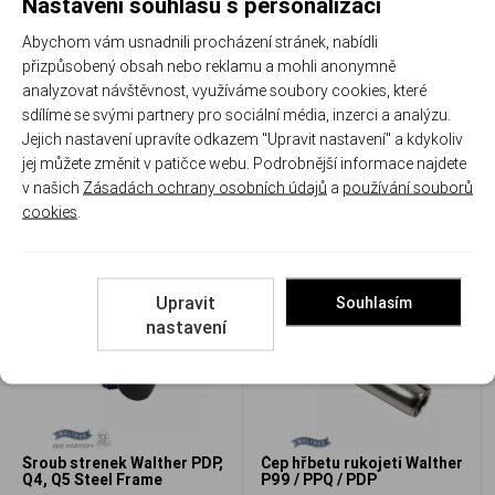
Nastavení souhlasu s personalizací
Abychom vám usnadnili procházení stránek, nabídli
přizpůsobený obsah nebo reklamu a mohli anonymně
analyzovat návštěvnost, využíváme soubory cookies, které
Vytahovač Walther PDP F-
Vzpruha kolíku vytahovače
sdílíme se svými partnery pro sociální média, inzerci a analýzu.
Series
Walther PDP F-Series
Jejich nastavení upravíte odkazem "Upravit nastavení" a kdykoliv
WAL 2841851
WAL 2842637
jej můžete změnit v patičce webu. Podrobnější informace najdete
Skladem
Skladem
v našich
Zásadách ochrany osobních údajů
a
používání souborů
cookies
.
523 Kč
204 Kč
Porovnat
Porovnat
Upravit
Souhlasím
nastavení
Šroub strenek Walther PDP,
Čep hřbetu rukojeti Walther
Q4, Q5 Steel Frame
P99 / PPQ / PDP