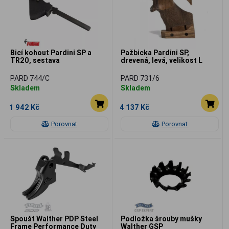
Bicí kohout Pardini SP a
Pažbicka Pardini SP,
TR20, sestava
drevená, levá, velikost L
PARD 744/C
PARD 731/6
Skladem
Skladem
1 942 Kč
4 137 Kč
Porovnat
Porovnat
Spoušt Walther PDP Steel
Podložka šrouby mušky
Frame Performance Duty
Walther GSP