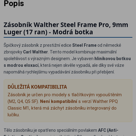
Popis
Zásobník Walther Steel Frame Pro, 9mm
Luger (17 ran) - Modrá botka
Špičkový zásobník z prestižní edice
Steel Frame
od německé
zbrojovky
Carl Walther
. Tento model kombinuje maximální
spolehlivost s výrazným designem. Je vybaven
hliníkovou botkou
s modrou eloxací
, která nejen skvěle vypadá, ale díky své váze
napomáhá rychlejšímu vypadávání zásobníku při přebíjení.
DŮLEŽITÁ KOMPATIBILITA
Zásobník je určen pro modely s tlačítkovým vypouštěním
(M2, Q4, Q5 SF).
Není kompatibilní
s verzí Walther PPQ
Classic M1, která má záchyt zásobníku integrovaný do
lučíku.
Tělo zásobníku je opatřeno speciálním povlakem
AFC (Anti-