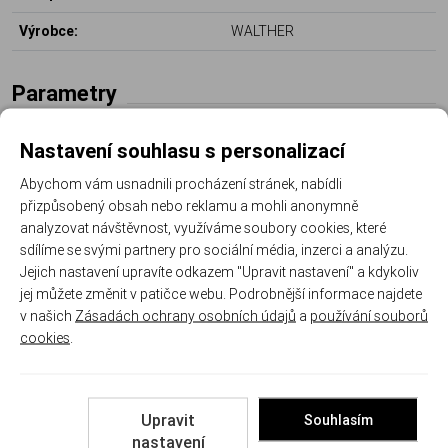
Výrobce:
WALTHER
Parametry
Nastavení souhlasu s personalizací
Délka (mm):
127
Abychom vám usnadnili procházení stránek, nabídli
Výška (mm):
38
přizpůsobený obsah nebo reklamu a mohli anonymně
analyzovat návštěvnost, využíváme soubory cookies, které
Šírka (mm):
22
sdílíme se svými partnery pro sociální média, inzerci a analýzu.
Jejich nastavení upravíte odkazem "Upravit nastavení" a kdykoliv
jej můžete změnit v patičce webu. Podrobnější informace najdete
v našich
Zásadách ochrany osobních údajů
a
používání souborů
Recenze
cookies
.
Produkt zatím nemá žádné hodnocení,
buďte
Upravit
Souhlasím
první, kdo produkt ohodnotí!
nastavení