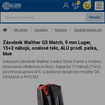
0
0
MENU
Hledat
Díly zbraní
Zásobníky
Pistolové
Zásobník Walther Q5 Mat
Zásobník Walther Q5 Match, 9 mm Luger,
15+2 nábojů, ocelové telo, ALU prodl. patka,
blue
Exkluzivní zásobník Walther z edice Steel Frame s modrou
eloxovanou hliníkovou botkou. Kapacita 17 nábojů (15+2),
povrchová úprava AFC a špičkový design pro modely Q4,
Q5 Match a PPQ M2.