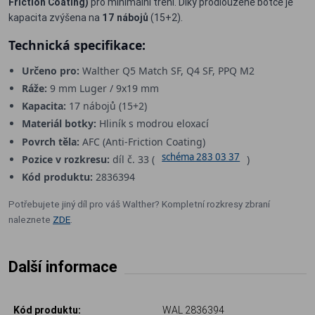
Friction Coating)
pro minimální tření. Díky prodloužené botce je
kapacita zvýšena na
17 nábojů
(15+2).
Technická specifikace:
Určeno pro:
Walther Q5 Match SF, Q4 SF, PPQ M2
Ráže:
9 mm Luger / 9x19 mm
Kapacita:
17 nábojů (15+2)
Materiál botky:
Hliník s modrou eloxací
Povrch těla:
AFC (Anti-Friction Coating)
schéma 283 03 37
Pozice v rozkresu:
díl č. 33 (
)
Kód produktu:
2836394
Potřebujete jiný díl pro váš Walther? Kompletní rozkresy zbraní
naleznete
ZDE
.
Další informace
Kód produktu:
WAL 2836394