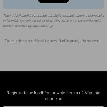
Texty od zákazníků v poradně odrážejí výhradně názory a stanoviska
zákazníků. Společnost CB SERVIS CENTRUM s.r.o. texty zákazníků
předem neschvaluje ani neověřuje.
Zatím zde nejsou žádné dotazy. Buďte první, kdo se zeptá!
Registrujte se k odběru newsletteru a už Vám nic
neunikne