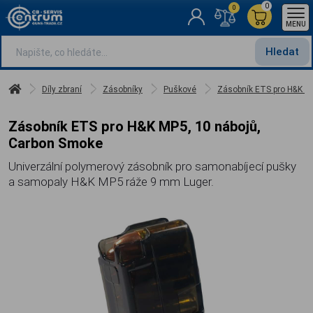
0
0
MENU
Hledat
Díly zbraní
Zásobníky
Puškové
Zásobník ETS pro H&K M
Zásobník ETS pro H&K MP5, 10 nábojů,
Carbon Smoke
Univerzální polymerový zásobník pro samonabíjecí pušky
a samopaly H&K MP5 ráže 9 mm Luger.