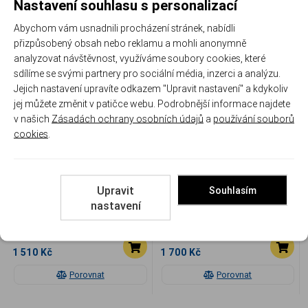
Nastavení souhlasu s personalizací
Abychom vám usnadnili procházení stránek, nabídli
Související
přizpůsobený obsah nebo reklamu a mohli anonymně
analyzovat návštěvnost, využíváme soubory cookies, které
sdílíme se svými partnery pro sociální média, inzerci a analýzu.
Jejich nastavení upravíte odkazem "Upravit nastavení" a kdykoliv
jej můžete změnit v patičce webu. Podrobnější informace najdete
v našich
Zásadách ochrany osobních údajů
a
používání souborů
cookies
.
Zásobník ETS pro H&K MP5,
Zásobník ETS pro H&K MP5,
Upravit
20 nábojů
40 nábojů
Souhlasím
nastavení
ETS HKMP5-20
ETS HKMP5-40
Skladem
Skladem
1 510 Kč
1 700 Kč
Porovnat
Porovnat