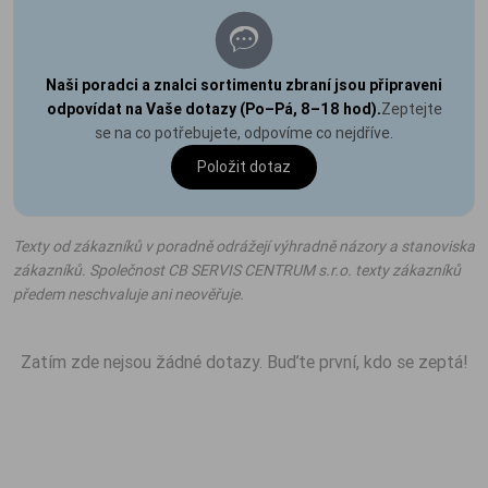
Naši poradci a znalci sortimentu zbraní jsou připraveni
odpovídat na Vaše dotazy (Po–Pá, 8–18 hod).
Zeptejte
se na co potřebujete, odpovíme co nejdříve.
Položit dotaz
Texty od zákazníků v poradně odrážejí výhradně názory a stanoviska
zákazníků. Společnost CB SERVIS CENTRUM s.r.o. texty zákazníků
předem neschvaluje ani neověřuje.
Zatím zde nejsou žádné dotazy. Buďte první, kdo se zeptá!