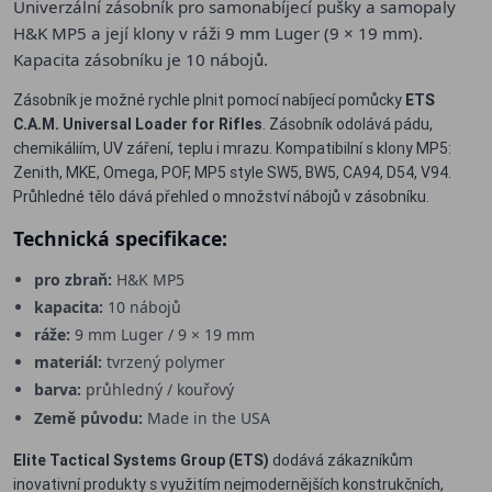
Univerzální zásobník pro samonabíjecí pušky a samopaly
H&K MP5 a její klony v ráži 9 mm Luger (9 × 19 mm).
Kapacita zásobníku je 10 nábojů.
Zásobník je možné rychle plnit pomocí nabíjecí pomůcky
ETS
C.A.M. Universal Loader for Rifles
. Zásobník odolává pádu,
chemikáliím, UV záření, teplu i mrazu. Kompatibilní s klony MP5:
Zenith, MKE, Omega, POF, MP5 style SW5, BW5, CA94, D54, V94.
Průhledné tělo dává přehled o množství nábojů v zásobníku.
Technická specifikace:
pro zbraň:
H&K MP5
kapacita:
10 nábojů
ráže:
9 mm Luger / 9 × 19 mm
materiál:
tvrzený polymer
barva:
průhledný / kouřový
Země původu:
Made in the USA
Elite Tactical Systems Group (ETS)
dodává zákazníkům
inovativní produkty s využitím nejmodernějších konstrukčních,