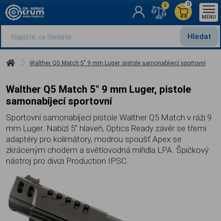
0
0
MENU
Hledat
Walther Q5 Match 5" 9 mm Luger, pistole samonabíjecí sportovní
Walther Q5 Match 5" 9 mm Luger, pistole
samonabíjecí sportovní
Sportovní samonabíjecí pistole Walther Q5 Match v ráži 9
mm Luger. Nabízí 5" hlaveň, Optics Ready závěr se třemi
adaptéry pro kolimátory, modrou spoušť Apex se
zkráceným chodem a světlovodná mířidla LPA. Špičkový
nástroj pro divizi Production IPSC.