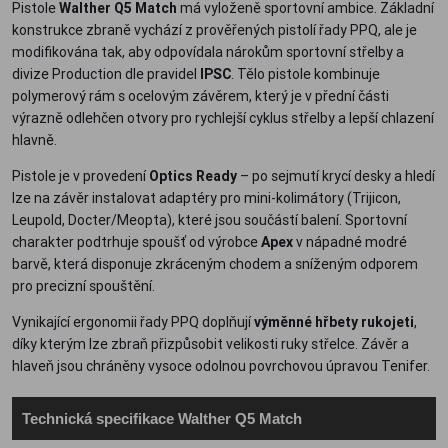
Pistole
Walther Q5 Match
má vyloženě sportovní ambice. Základní
konstrukce zbraně vychází z prověřených pistolí řady PPQ, ale je
modifikována tak, aby odpovídala nárokům sportovní střelby a
divize Production dle pravidel
IPSC
. Tělo pistole kombinuje
polymerový rám s ocelovým závěrem, který je v přední části
výrazně odlehčen otvory pro rychlejší cyklus střelby a lepší chlazení
hlavně.
Pistole je v provedení
Optics Ready
– po sejmutí krycí desky a hledí
lze na závěr instalovat adaptéry pro mini-kolimátory (Trijicon,
Leupold, Docter/Meopta), které jsou součástí balení. Sportovní
charakter podtrhuje spoušť od výrobce
Apex
v nápadné modré
barvě, která disponuje zkráceným chodem a sníženým odporem
pro precizní spouštění.
Vynikající ergonomii řady PPQ doplňují
výměnné hřbety rukojeti
,
díky kterým lze zbraň přizpůsobit velikosti ruky střelce. Závěr a
hlaveň jsou chráněny vysoce odolnou povrchovou úpravou Tenifer.
Technická specifikace Walther Q5 Match