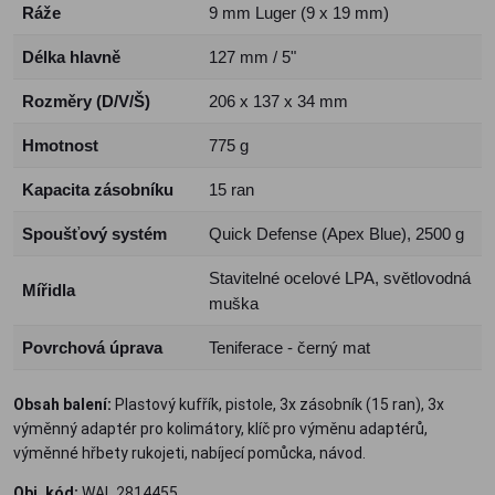
Ráže
9 mm Luger (9 x 19 mm)
Délka hlavně
127 mm / 5"
Rozměry (D/V/Š)
206 x 137 x 34 mm
Hmotnost
775 g
Kapacita zásobníku
15 ran
Spoušťový systém
Quick Defense (Apex Blue), 2500 g
Stavitelné ocelové LPA, světlovodná
Mířidla
muška
Povrchová úprava
Teniferace - černý mat
Obsah balení:
Plastový kufřík, pistole, 3x zásobník (15 ran), 3x
výměnný adaptér pro kolimátory, klíč pro výměnu adaptérů,
výměnné hřbety rukojeti, nabíjecí pomůcka, návod.
Obj. kód:
WAL 2814455