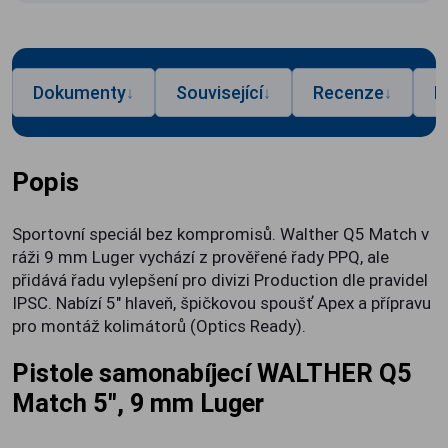
Dokumenty
Související
Recenze
P
↓
↓
↓
Popis
Sportovní speciál bez kompromisů. Walther Q5 Match v
ráži 9 mm Luger vychází z prověřené řady PPQ, ale
přidává řadu vylepšení pro divizi Production dle pravidel
IPSC. Nabízí 5" hlaveň, špičkovou spoušť Apex a přípravu
pro montáž kolimátorů (Optics Ready).
Pistole samonabíjecí WALTHER Q5
Match 5", 9 mm Luger