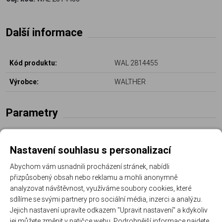
Další informace
Kód produktu:
WAL 2814455
Výrobce:
WALTHER
Parametry
Model zbraně:
Q4 / Q5 polymer
Nastavení souhlasu s personalizací
Délka hlavně:
5"
Abychom vám usnadnili procházení stránek, nabídli
přizpůsobený obsah nebo reklamu a mohli anonymně
Ráže:
9 mm Luger
analyzovat návštěvnost, využíváme soubory cookies, které
sdílíme se svými partnery pro sociální média, inzerci a analýzu.
Jejich nastavení upravíte odkazem "Upravit nastavení" a kdykoliv
jej můžete změnit v patičce webu. Podrobnější informace najdete