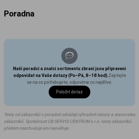
Poradna
Naši poradci a znalci sortimentu zbraní jsou připraveni
odpovídat na Vaše dotazy (Po–Pá, 8–18 hod).
Zeptejte
se na co potřebujete, odpovíme co nejdříve.
Položit dotaz
Texty od zákazníků v poradně odrážejí výhradně názory a stanoviska
zákazníků. Společnost CB SERVIS CENTRUM s.r.o. texty zákazníků
předem neschvaluje ani neověřuje.