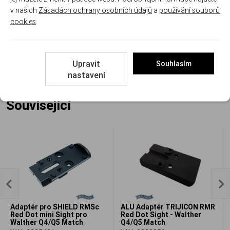
v našich
Zásadách ochrany osobních údajů
a
používání souborů
Dokumenty
cookies
.
Návod Q5 Match
Upravit
Souhlasím
nastavení
Související
Adaptér pro SHIELD RMSc
ALU Adaptér TRIJICON RMR
Red Dot mini Sight pro
Red Dot Sight - Walther
Walther Q4/Q5 Match
Q4/Q5 Match