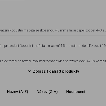
pelí z oceli 440 a
pší manipulaci. Díky ergonomické pogumované rukojeti a taktickému vzh
pro náročné prosekávání terénem i outdoorové expedice.
5 mm silnou čepelí z oceli 440 a
 Díky ergonomické pogumované rukojeti a preciznímu vyvážení je ideál
stou vegetací i náročné outdoorové expedice.
j pro extrémní nasazení Robustní tomahawk z nerezové oceli 420 s kom
 i zatloukací plochu. Díky masivnímu polymerovému topůrku s protiskluzov
Zobrazit
další 3 produkty
ení skla jde o nepostradatelný prvek výbavy pro outdoorové aktivity i kri
Název (A-Z)
Název (Z-A)
Hodnocení