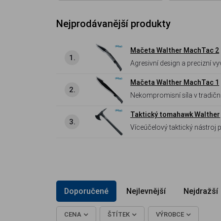
Nejprodávanější produkty
Mačeta Walther MachTac 2
1.
Agresivní design a precizní vyvážení Robustní mačeta se zkosenou 4,5 mm silnou če
odlehčovacími otvory pro le
Mačeta Walther MachTac 1
představuje ideální nástroj 
2.
Nekompromisní síla v tradičním provedení Robustní mačeta s masivní 4,
integrovaným hákem na lana.
Taktický tomahawk Walther
nástrojem pro prosekávání hu
3.
Víceúčelový taktický nástro
hlavicí obsahující ostří, trn
integrovanému hrotu na rozbíj
Doporučené
Nejlevnější
Nejdražší
CENA
ŠTÍTEK
VÝROBCE