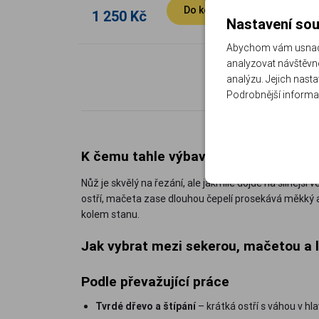
Do košíku
1 250 Kč
850 Kč
Nastavení sou
Abychom vám usnadni
analyzovat návštěvno
analýzu. Jejich nast
Podrobnější informa
K čemu tahle výbava slouží
Nůž je skvělý na řezání, ale jakmile dojde na silnější
ostří, mačeta zase dlouhou čepelí prosekává měkký a 
kolem stanu.
Jak vybrat mezi sekerou, mačetou a 
Podle převažující práce
Tvrdé dřevo a štípání
– krátká ostří s váhou v h