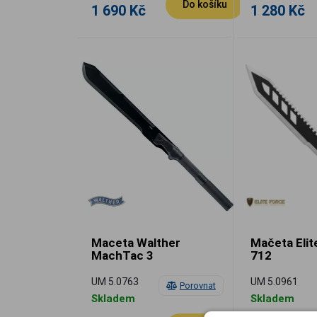
Do košíku
1 690 Kč
1 280 Kč
Maceta Walther
Mačeta Elit
MachTac 3
712
UM 5.0763
UM 5.0961
Porovnat
Skladem
Skladem