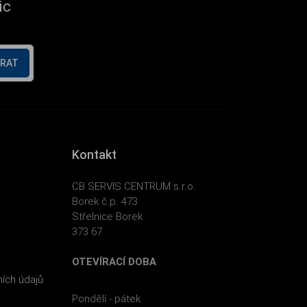
ic
ÍRAT
Kontakt
CB SERVIS CENTRUM s.r.o.
Borek č.p. 473
Střelnice Borek
373 67
OTEVÍRACÍ DOBA
ích údajů
Pondělí - pátek