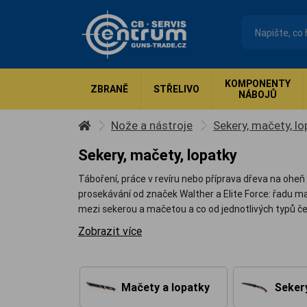
KOMPONENTY
ZBRANĚ
STŘELIVO
NÁBOJŮ
Nože a nástroje
Sekery, mačety, lo
Sekery, mačety, lopatky
Táboření, práce v revíru nebo příprava dřeva na oheň s
prosekávání od značek Walther a Elite Force: řadu 
mezi sekerou a mačetou a co od jednotlivých typů če
Zobrazit více
Mačety a lopatky
Sekery