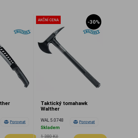
AKČNÍ CENA
-30%
ther
Taktický tomahawk
Walther
WAL 5.0748
Porovnat
Porovnat
Skladem
1 380 Kč