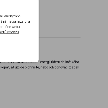
ohli anonymně
lní média, inzerci a
 patičce webu.
borů cookies
.
ším ostřím. Sekera soustředí energii úderu do krátkého
 kopat, ať už jde o ohniště, nebo odvodňovací žlábek