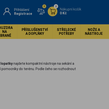
0
0
Nákupní košík
Přihlášení
0 Kč
Registrace
OUZDRA
PŘÍSLUŠENSTVÍ
STŘELECKÉ
NOŽE A
NA
A DOPLŇKY
POTŘEBY
NÁSTROJE
ZBRANĚ
 lopatky
najdete kompaktní nástroje na sekání a
ší pomocníky do terénu. Podle čeho se rozhodnout