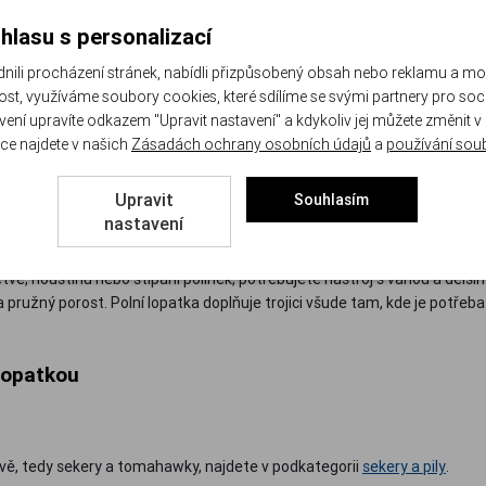
Do košíku
hlasu s personalizací
li procházení stránek, nabídli přizpůsobený obsah nebo reklamu a m
st, využíváme soubory cookies, které sdílíme se svými partnery pro sociá
1
avení upravíte odkazem "Upravit nastavení" a kdykoliv jej můžete změnit v
ce najdete v našich
Zásadách ochrany osobních údajů
a
používání sou
Upravit
Souhlasím
nastavení
 větve, houštinu nebo štípání polínek, potřebujete nástroj s vahou a del
pružný porost. Polní lopatka doplňuje trojici všude tam, kde je potřeba
lopatkou
lavě, tedy sekery a tomahawky, najdete v podkategorii
sekery a pily
.