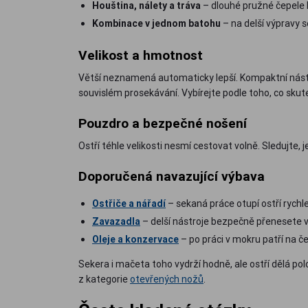
Houština, nálety a tráva
– dlouhé pružné čepele 
Kombinace v jednom batohu
– na delší výpravy s
Velikost a hmotnost
Větší neznamená automaticky lepší. Kompaktní nástr
souvislém prosekávání. Vybírejte podle toho, co sku
Pouzdro a bezpečné nošení
Ostří téhle velikosti nesmí cestovat volně. Sledujte, 
Doporučená navazující výbava
Ostřiče a nářadí
– sekaná práce otupí ostří rychle
Zavazadla
– delší nástroje bezpečně přenesete v
Oleje a konzervace
– po práci v mokru patří na če
Sekera i mačeta toho vydrží hodně, ale ostří dělá po
z kategorie
otevřených nožů
.