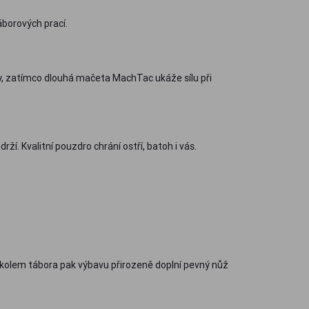
áborových prací.
y, zatímco dlouhá mačeta MachTac ukáže sílu při
ží. Kvalitní pouzdro chrání ostří, batoh i vás.
ím kolem tábora pak výbavu přirozeně doplní pevný nůž