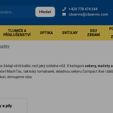
+420 778 474 544
Hledat
cbservis@cbservis.com
P
TLUMIČE A
DÍLY
OPTIKA
SVÍTILNY
PŘÍSLUŠENSTVÍ
ZBRANÍ
patky
i žádají větší kalibr, než jaký zvládne nůž. V kategorii
sekery, mačety a
mačet MachTac, taktický tomahawk, skladnou sekeru Compact Axe i dal
kat, shrnujeme níže.
 a pily