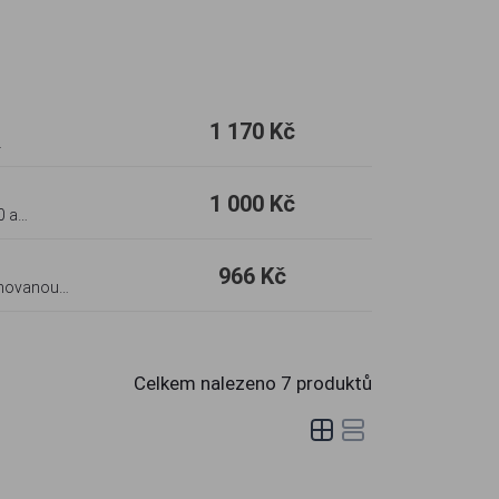
1 170 Kč
ledu
1 000 Kč
ním
966 Kč
binovanou
ou texturou a
zové situace.
Celkem nalezeno
7
produktů