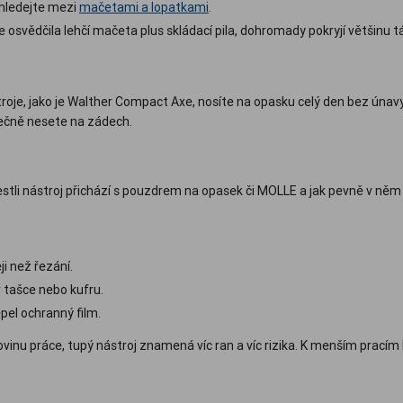
hledejte mezi
mačetami a lopatkami
.
e osvědčila lehčí mačeta plus skládací pila, dohromady pokryjí většinu t
oje, jako je Walther Compact Axe, nosíte na opasku celý den bez únav
tečně nesete na zádech.
jestli nástroj přichází s pouzdrem na opasek či MOLLE a jak pevně v něm dr
ji než řezání.
 tašce nebo kufru.
pel ochranný film.
lovinu práce, tupý nástroj znamená víc ran a víc rizika. K menším prac