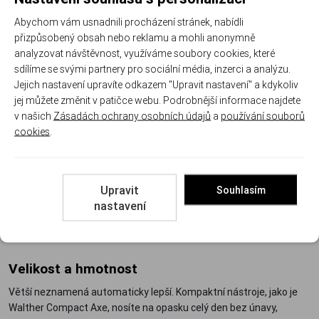
dlouhou čepelí prosekává měkký a pružný porost. Polní lopatka
doplňuje trojici všude tam, kde je potřeba kopat, ať už jde o
Abychom vám usnadnili procházení stránek, nabídli
ohniště, nebo odvodňovací žlábek kolem stanu.
přizpůsobený obsah nebo reklamu a mohli anonymně
analyzovat návštěvnost, využíváme soubory cookies, které
Jak vybrat mezi sekerou, mačetou a lopatkou
sdílíme se svými partnery pro sociální média, inzerci a analýzu.
Jejich nastavení upravíte odkazem "Upravit nastavení" a kdykoliv
Podle převažující práce
jej můžete změnit v patičce webu. Podrobnější informace najdete
v našich
Zásadách ochrany osobních údajů
a
používání souborů
Tvrdé dřevo a štípání
– krátká ostří s váhou v hlavě, tedy
cookies
.
sekery a tomahawky, najdete v podkategorii
sekery a pily
.
Houština, nálety a tráva
– dlouhé pružné čepele hledejte mezi
mačetami a lopatkami
.
Upravit
Souhlasím
Kombinace v jednom batohu
– na delší výpravy se osvědčila
nastavení
lehčí mačeta plus skládací pila, dohromady pokryjí většinu
táborových prací.
Velikost a hmotnost
Větší neznamená automaticky lepší. Kompaktní nástroje, jako je
Walther Compact Axe, nosíte na opasku celý den bez únavy,