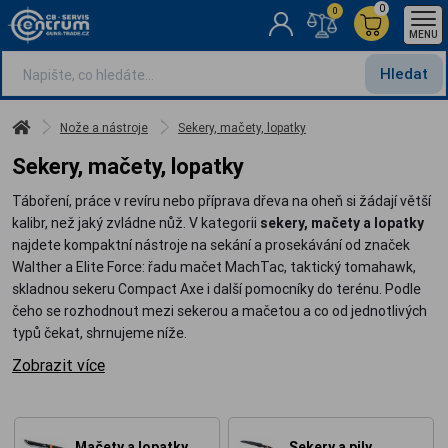
0
0
MENU
Hledat
Nože a nástroje
Sekery, mačety, lopatky
Sekery, mačety, lopatky
Táboření, práce v revíru nebo příprava dřeva na oheň si žádají větší
kalibr, než jaký zvládne nůž. V kategorii
sekery, mačety a lopatky
najdete kompaktní nástroje na sekání a prosekávání od značek
Walther a Elite Force: řadu mačet MachTac, taktický tomahawk,
skladnou sekeru Compact Axe i další pomocníky do terénu. Podle
čeho se rozhodnout mezi sekerou a mačetou a co od jednotlivých
typů čekat, shrnujeme níže.
Zobrazit více
Mačety a lopatky
Sekery a pily