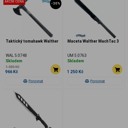
AKČNÍ CENA
-30%
Taktický tomahawk Walther
Maceta Walther MachTac 3
WAL 5.0748
UM 5.0763
Skladem
Skladem
1 380 Kč
966 Kč
1 250 Kč
Porovnat
Porovnat