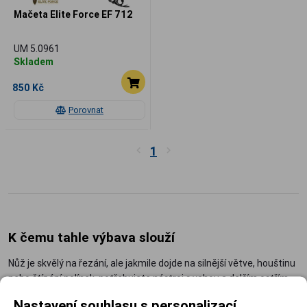
Mačeta Elite Force EF 712
UM 5.0961
Skladem
850 Kč
Porovnat
1
K čemu tahle výbava slouží
Nůž je skvělý na řezání, ale jakmile dojde na silnější větve, houštinu
nebo štípání polínek, potřebujete nástroj s vahou a delším ostřím.
Sekera soustředí energii úderu do krátkého ostří, mačeta zase
Nastavení souhlasu s personalizací