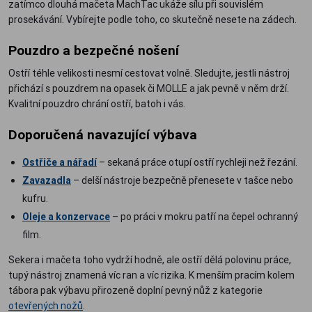
zatímco dlouhá mačeta MachTac ukáže sílu při souvislém
prosekávání. Vybírejte podle toho, co skutečně nesete na zádech.
Pouzdro a bezpečné nošení
Ostří téhle velikosti nesmí cestovat volně. Sledujte, jestli nástroj
přichází s pouzdrem na opasek či MOLLE a jak pevně v něm drží.
Kvalitní pouzdro chrání ostří, batoh i vás.
Doporučená navazující výbava
Ostřiče a nářadí
– sekaná práce otupí ostří rychleji než řezání.
Zavazadla
– delší nástroje bezpečně přenesete v tašce nebo
kufru.
Oleje a konzervace
– po práci v mokru patří na čepel ochranný
film.
Sekera i mačeta toho vydrží hodně, ale ostří dělá polovinu práce,
tupý nástroj znamená víc ran a víc rizika. K menším pracím kolem
tábora pak výbavu přirozeně doplní pevný nůž z kategorie
otevřených nožů
.