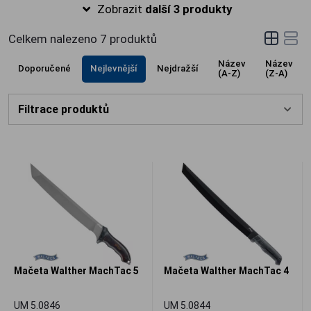
ostří, trn i zatloukací plochu. Díky masivnímu
Zobrazit
další 3 produkty
polymerovému topůrku s protiskluzovou
texturou a integrovanému hrotu na rozbíjení
Celkem nalezeno
7
produktů
skla jde o nepostradatelný prvek výbavy pro
Název
Název
outdoorové aktivity i krizové situace.
Doporučené
Nejlevnější
Nejdražší
(A-Z)
(Z-A)
Filtrace produktů
Mačeta Walther MachTac 5
Mačeta Walther MachTac 4
UM 5.0846
UM 5.0844